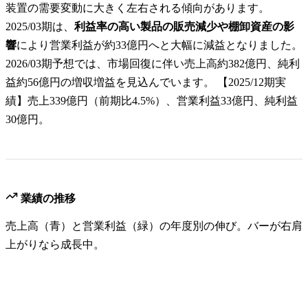
装置の需要変動に大きく左右される傾向があります。
2025/03期は、
利益率の高い製品の販売減少や棚卸資産の影
響
により営業利益が約33億円へと大幅に減益となりました。
2026/03期予想では、市場回復に伴い売上高約382億円、純利
益約56億円の増収増益を見込んでいます。 【2025/12期実
績】売上339億円（前期比4.5%）、営業利益33億円、純利益
30億円。
業績の推移
売上高（青）と営業利益（緑）の年度別の伸び。バーが右肩
上がりなら成長中。