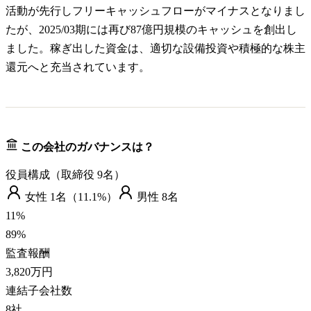
活動が先行しフリーキャッシュフローがマイナスとなりまし
たが、2025/03期には再び87億円規模のキャッシュを創出し
ました。稼ぎ出した資金は、適切な設備投資や積極的な株主
還元へと充当されています。
この会社のガバナンスは？
役員構成（取締役
9
名）
女性
1
名（
11.1%
）
男性
8
名
11
%
89
%
監査報酬
3,820万円
連結子会社数
8
社