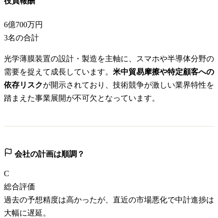
役員報酬
6億700万円
3
名の合計
光学薄膜装置の設計・製造を主軸に、スマホや半導体分野の
需要を捉えて成長しています。
米中貿易摩擦や特定顧客への
依存リスク
が開示されており、技術競争が激しい業界特性を
踏まえた事業展開が不可欠となっています。
会社の計画は順調？
C
総合評価
過去の予想精度は高かったが、直近の市場悪化で中計進捗は
大幅に遅延。