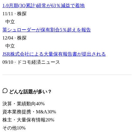
1-9月期(3Q累計)経常が63％減益で着地
11/11
·
株探
中立
英シュローダーが保有割合5％超えを報告
12/04
·
株探
中立
JSR株式会社による大量保有報告書が提出される
09/10
·
ドコモ経済ニュース
どんな話題が多い？
決算・業績動向
40
%
資本業務提携・M&A
30
%
株主・大量保有情報
20
%
その他
10
%