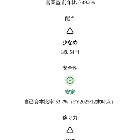
営業益 前年比△49.2%
配当
少なめ
1株 54円
安全性
安定
自己資本比率 53.7%（FY2025/12末時点）
稼ぐ力