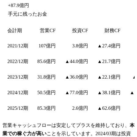
+
87.9億円
手元に残ったお金
会計期
営業CF
投資CF
財務CF
2021/12期
107億円
3.8億円
▲27.4億円
2022/12期
85.6億円
▲44.0億円
▲21.7億円
2023/12期
31.8億円
▲36.0億円
▲22.1億円
▲
2024/12期
50.5億円
▲77.0億円
▲38.1億円
▲2
2025/12期
85.3億円
2.6億円
▲62.6億円
営業キャッシュフローは安定してプラスを維持しており、
本
業での稼ぐ力が高い
ことを示しています。2024/03期は投資