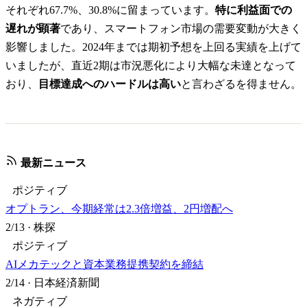
それぞれ67.7%、30.8%に留まっています。
特に利益面での
遅れが顕著
であり、スマートフォン市場の需要変動が大きく
影響しました。2024年までは期初予想を上回る実績を上げて
いましたが、直近2期は市況悪化により大幅な未達となって
おり、
目標達成へのハードルは高い
と言わざるを得ません。
最新ニュース
ポジティブ
オプトラン、今期経常は2.3倍増益、2円増配へ
2/13
·
株探
ポジティブ
AIメカテックと資本業務提携契約を締結
2/14
·
日本経済新聞
ネガティブ