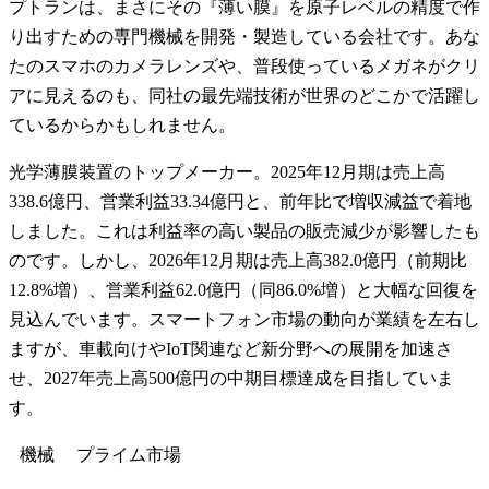
プトランは、まさにその『薄い膜』を原子レベルの精度で作
り出すための専門機械を開発・製造している会社です。あな
たのスマホのカメラレンズや、普段使っているメガネがクリ
アに見えるのも、同社の最先端技術が世界のどこかで活躍し
ているからかもしれません。
光学薄膜装置のトップメーカー。2025年12月期は売上高
338.6億円、営業利益33.34億円と、前年比で増収減益で着地
しました。これは利益率の高い製品の販売減少が影響したも
のです。しかし、2026年12月期は売上高382.0億円（前期比
12.8%増）、営業利益62.0億円（同86.0%増）と大幅な回復を
見込んでいます。スマートフォン市場の動向が業績を左右し
ますが、車載向けやIoT関連など新分野への展開を加速さ
せ、2027年売上高500億円の中期目標達成を目指していま
す。
機械
プライム
市場