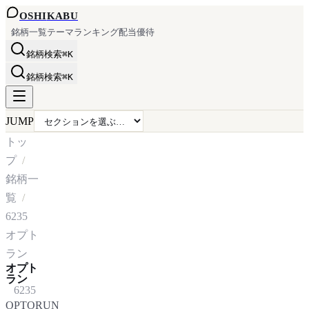
OSHI
KABU
銘柄一覧
テーマ
ランキング
配当
優待
銘柄検索
⌘K
銘柄検索
⌘K
JUMP
トッ
プ
銘柄一
覧
6235
オプト
ラン
オプト
ラン
6235
OPTORUN