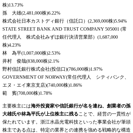
株
)
13.73
%
孫 大雄
(
2,481,000株
)
6.22
%
株式会社日本カストディ銀行（信託口）
(
2,369,000株
)
5.94
%
STATE STREET BANK AND TRUST COMPANY 505001 (常
任代理人 株式会社みずほ銀行決済営業部）
(
1,687,000
株
)
4.23
%
林 為平
(
1,007,000株
)
2.53
%
井村 俊哉
(
838,000株
)
2.1
%
野村信託銀行株式会社(投信口)
(
786,000株
)
1.97
%
GOVERNMENT OF NORWAY(常任代理人 シティバンク、
エヌ・エイ東京支店)
(
740,000株
)
1.86
%
範 賓
(
708,000株
)
1.78
%
主要株主には
海外投資家や信託銀行が名を連ね、創業者の孫
大雄氏や林為平氏が上位株主に残る
ことで、経営の一貫性が
保たれています。浙江水晶光電科技といった事業会社が筆頭
株主である点は、特定の業界との連携を強める戦略的な構造