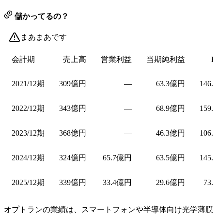
儲かってるの？
まあまあです
会計期
売上高
営業利益
当期純利益
E
2021/12期
309億円
—
63.3億円
146.
2022/12期
343億円
—
68.9億円
159.
2023/12期
368億円
—
46.3億円
106.
2024/12期
324億円
65.7億円
63.5億円
145.
2025/12期
339億円
33.4億円
29.6億円
73.
オプトランの業績は、スマートフォンや半導体向け光学薄膜