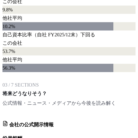
この会社
9.8%
他社平均
10.2
%
自己資本比率
（自社
FY2025/12末
）
下回る
この会社
53.7%
他社平均
56.3
%
03
/
7
SECTIONS
将来どうなりそう？
公式情報・ニュース・メディアから今後を読み解く
会社の公式開示情報