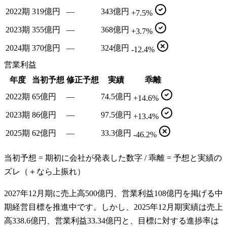
2022期
319億円
—
343億円
+7.5%
2023期
355億円
—
368億円
+3.7%
2024期
370億円
—
324億円
-12.4%
営業利益
年度
当初予想
修正予想
実績
乖離
2022期
65億円
—
74.5億円
+14.6%
2023期
86億円
—
97.5億円
+13.4%
2025期
62億円
—
33.3億円
-46.2%
当初予想 = 期初に会社が発表した数字 / 乖離 = 予想と実績の
ズレ（＋なら上振れ）
2027年12月期に売上高500億円、営業利益108億円を掲げる中
期経営目標を推進中です。しかし、2025年12月期実績は売上
高338.6億円、営業利益33.34億円と、目標に対する進捗率は