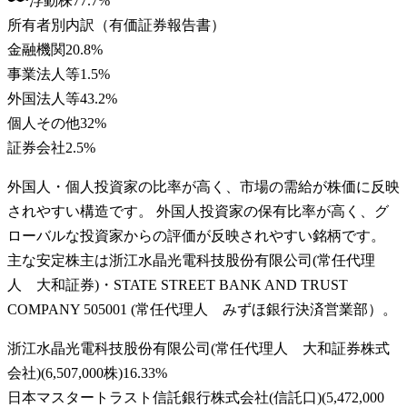
浮動株
77.7
%
所有者別内訳（有価証券報告書）
金融機関
20.8
%
事業法人等
1.5
%
外国法人等
43.2
%
個人その他
32
%
証券会社
2.5
%
外国人・個人投資家の比率が高く、市場の需給が株価に反映
されやすい構造です。 外国人投資家の保有比率が高く、グ
ローバルな投資家からの評価が反映されやすい銘柄です。
主な安定株主は浙江水晶光電科技股份有限公司(常任代理
人 大和証券)・STATE STREET BANK AND TRUST
COMPANY 505001 (常任代理人 みずほ銀行決済営業部）。
浙江水晶光電科技股份有限公司(常任代理人 大和証券株式
会社)
(
6,507,000株
)
16.33
%
日本マスタートラスト信託銀行株式会社(信託口)
(
5,472,000