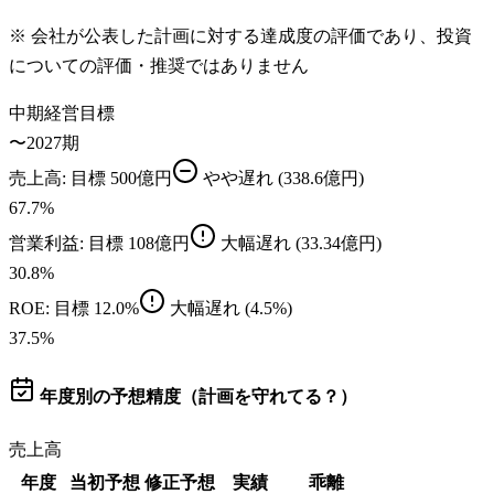
※ 会社が公表した計画に対する達成度の評価であり、投資
についての評価・推奨ではありません
中期経営目標
〜2027期
売上高
: 目標
500億円
やや遅れ
(338.6億円)
67.7
%
営業利益
: 目標
108億円
大幅遅れ
(33.34億円)
30.8
%
ROE
: 目標
12.0%
大幅遅れ
(4.5%)
37.5
%
年度別の予想精度（計画を守れてる？）
売上高
年度
当初予想
修正予想
実績
乖離