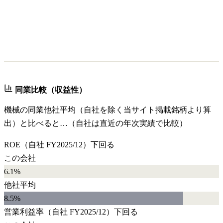
同業比較（収益性）
機械
の同業他社平均（自社を除く当サイト掲載銘柄より算
出）と比べると…（自社は直近の年次実績で比較）
ROE
（自社
FY2025/12
）
下回る
この会社
6.1%
他社平均
8.5
%
営業利益率
（自社
FY2025/12
）
下回る