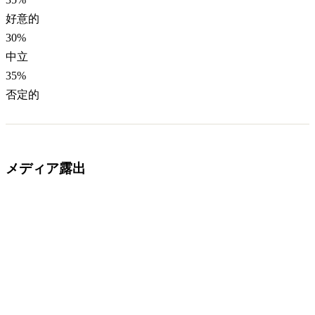
好意的
30
%
中立
35
%
否定的
メディア露出