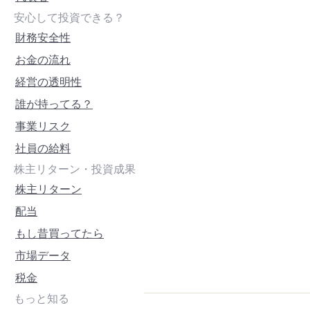
安心して投資できる？
財務安全性
お金の流れ
経営の透明性
誰が持ってる？
事業リスク
社員の給料
株主リターン・投資成果
株主リターン
配当
もし昔買ってたら
市場データ
税金
もっと知る