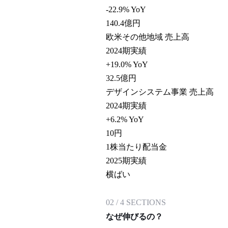
-22.9% YoY
140.4
億円
欧米その他地域 売上高
2024期実績
+19.0% YoY
32.5
億円
デザインシステム事業 売上高
2024期実績
+6.2% YoY
10
円
1株当たり配当金
2025期実績
横ばい
02
/
4
SECTIONS
なぜ伸びるの？