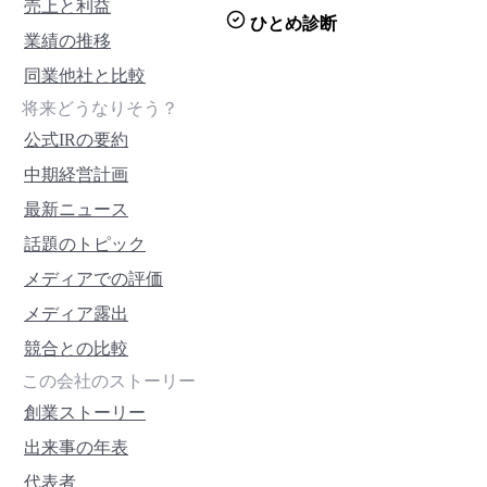
売上と利益
ひとめ診断
業績の推移
同業他社と比較
将来どうなりそう？
公式IRの要約
中期経営計画
最新ニュース
話題のトピック
メディアでの評価
メディア露出
競合との比較
この会社のストーリー
創業ストーリー
出来事の年表
代表者