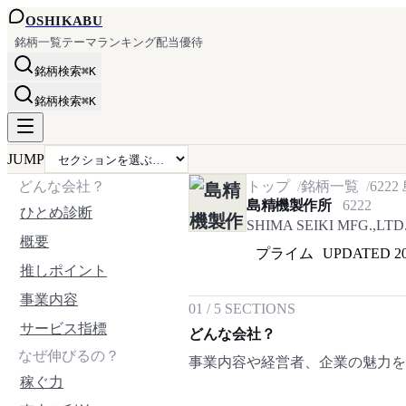
OSHI
KABU
銘柄一覧
テーマ
ランキング
配当
優待
銘柄検索
⌘K
銘柄検索
⌘K
JUMP
どんな会社？
トップ
銘柄一覧
6222
島精機製作所
6222
ひとめ診断
SHIMA SEIKI MFG.,LTD
概要
プライム
UPDATED
2
推しポイント
事業内容
01
/
5
SECTIONS
サービス指標
どんな会社？
なぜ伸びるの？
事業内容や経営者、企業の魅力
稼ぐ力