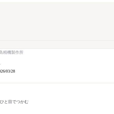
島精機製作所
.
026/03/28
をひと目でつかむ