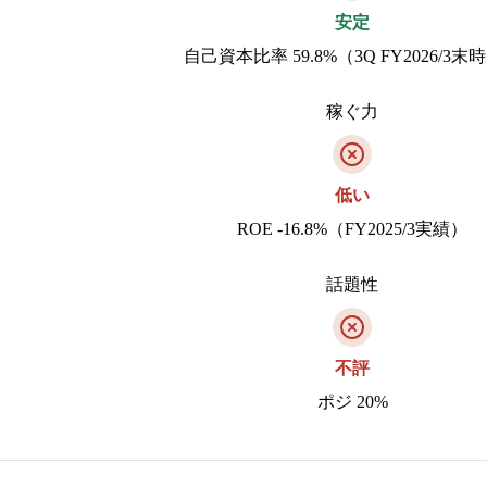
安定
自己資本比率 59.8%（3Q FY2026/3末
稼ぐ力
低い
ROE -16.8%（FY2025/3実績）
話題性
不評
ポジ 20%