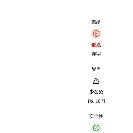
業績
低迷
赤字
配当
少なめ
1株 10円
安全性