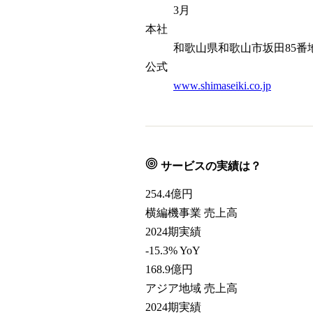
3月
本社
和歌山県和歌山市坂田85番
公式
www.shimaseiki.co.jp
サービスの実績は？
254.4
億円
横編機事業 売上高
2024期実績
-15.3% YoY
168.9
億円
アジア地域 売上高
2024期実績