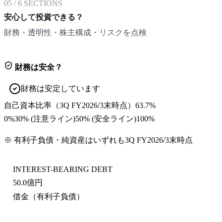
05
/
6
SECTIONS
安心して投資できる？
財務・透明性・株主構成・リスクを点検
財務は安全？
財務は安定しています
自己資本比率
（
3Q FY2026/3末
時点）
63.7%
0%
30
% (注意ライン)
50
% (安全ライン)
100%
※ 有利子負債・純資産はいずれも
3Q FY2026/3末
時点
INTEREST-BEARING DEBT
50.0億円
借金（有利子負債）