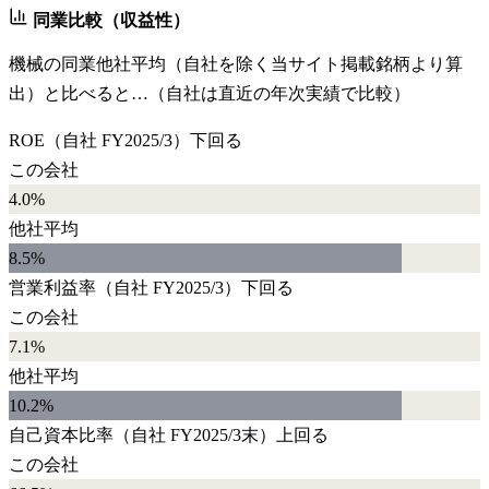
同業比較（収益性）
機械
の同業他社平均（自社を除く当サイト掲載銘柄より算
出）と比べると…（自社は直近の年次実績で比較）
ROE
（自社
FY2025/3
）
下回る
この会社
4.0%
他社平均
8.5
%
営業利益率
（自社
FY2025/3
）
下回る
この会社
7.1%
他社平均
10.2
%
自己資本比率
（自社
FY2025/3末
）
上回る
この会社