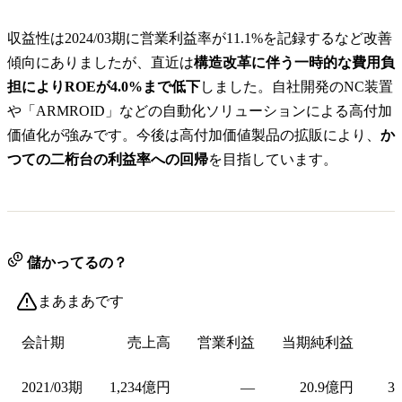
収益性は2024/03期に営業利益率が11.1%を記録するなど改善
傾向にありましたが、直近は
構造改革に伴う一時的な費用負
担によりROEが4.0%まで低下
しました。自社開発のNC装置
や「ARMROID」などの自動化ソリューションによる高付加
価値化が強みです。今後は高付加価値製品の拡販により、
か
つての二桁台の利益率への回帰
を目指しています。
儲かってるの？
まあまあです
会計期
売上高
営業利益
当期純利益
2021/03期
1,234億円
—
20.9億円
3