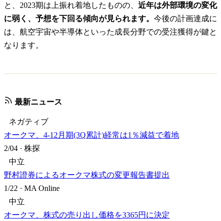
と、2023期は上振れ着地したものの、
近年は外部環境の変化
に弱く、予想を下回る傾向が見られます。
今後の計画達成に
は、航空宇宙や半導体といった成長分野での受注獲得が鍵と
なります。
最新ニュース
ネガティブ
オークマ、4-12月期(3Q累計)経常は1％減益で着地
2/04
·
株探
中立
野村證券によるオークマ株式の変更報告書提出
1/22
·
MA Online
中立
オークマ、株式の売り出し価格を3365円に決定