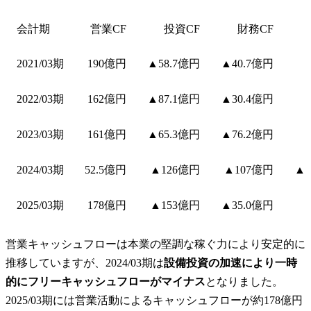
会計期
営業CF
投資CF
財務CF
2021/03期
190億円
▲58.7億円
▲40.7億円
2022/03期
162億円
▲87.1億円
▲30.4億円
2023/03期
161億円
▲65.3億円
▲76.2億円
2024/03期
52.5億円
▲126億円
▲107億円
▲7
2025/03期
178億円
▲153億円
▲35.0億円
営業キャッシュフローは本業の堅調な稼ぐ力により安定的に
推移していますが、2024/03期は
設備投資の加速により一時
的にフリーキャッシュフローがマイナス
となりました。
2025/03期には営業活動によるキャッシュフローが約178億円