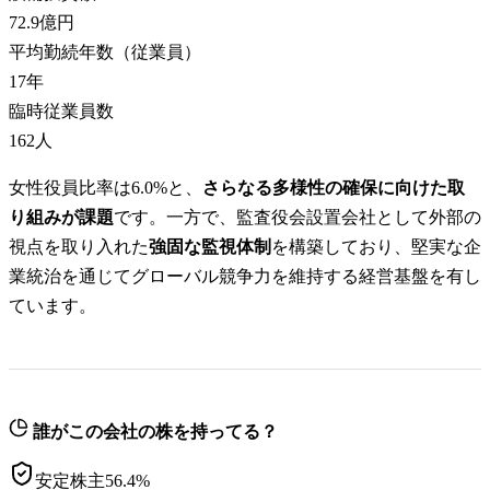
72.9億円
平均勤続年数（従業員）
17
年
臨時従業員数
162
人
女性役員比率は6.0%と、
さらなる多様性の確保に向けた取
り組みが課題
です。一方で、監査役会設置会社として外部の
視点を取り入れた
強固な監視体制
を構築しており、堅実な企
業統治を通じてグローバル競争力を維持する経営基盤を有し
ています。
誰がこの会社の株を持ってる？
安定株主
56.4
%