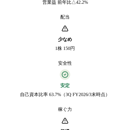
営業益 前年比△42.2%
配当
少なめ
1株 150円
安全性
安定
自己資本比率 63.7%（3Q FY2026/3末時点）
稼ぐ力