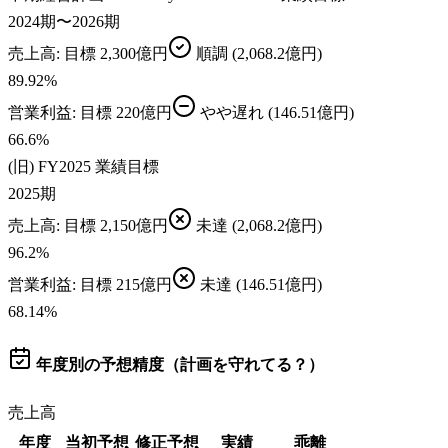
2024期〜2026期
売上高
: 目標
2,300億円
順調
(2,068.2億円)
89.92
%
営業利益
: 目標
220億円
やや遅れ
(146.51億円)
66.6
%
(旧) FY2025 業績目標
2025期
売上高
: 目標
2,150億円
未達
(2,068.2億円)
96.2
%
営業利益
: 目標
215億円
未達
(146.51億円)
68.14
%
年度別の予想精度（計画を守れてる？）
売上高
年度
当初予想
修正予想
実績
乖離