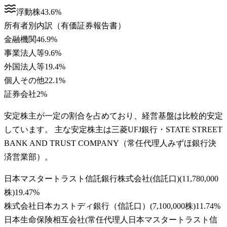
浮動株
43.6
%
所有者別内訳（有価証券報告書）
金融機関
46.9
%
事業法人等
9.6
%
外国法人等
19.4
%
個人その他
22.1
%
証券会社
2
%
安定株主が一定の割合を占めており、経営基盤は比較的安定
しています。 主な安定株主は三菱UFJ銀行・STATE STREET
BANK AND TRUST COMPANY（常任代理人みずほ銀行決
済営業部）。
日本マスタートラスト信託銀行株式会社(信託口)
(
11,780,000
株
)
19.47
%
株式会社日本カストディ銀行（信託口）
(
7,100,000株
)
11.74
%
日本生命保険相互会社(常任代理人日本マスタートラスト信