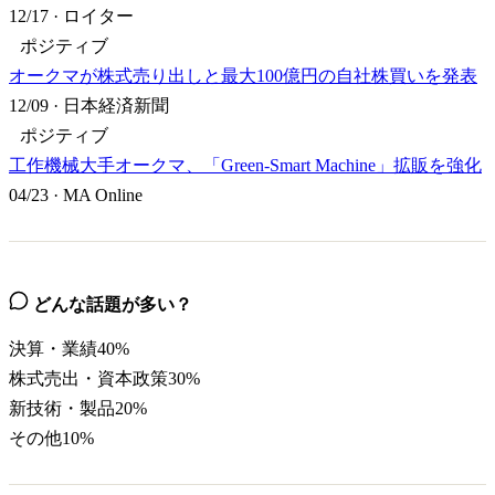
12/17
·
ロイター
ポジティブ
オークマが株式売り出しと最大100億円の自社株買いを発表
12/09
·
日本経済新聞
ポジティブ
工作機械大手オークマ、「Green-Smart Machine」拡販を強化
04/23
·
MA Online
どんな話題が多い？
決算・業績
40
%
株式売出・資本政策
30
%
新技術・製品
20
%
その他
10
%