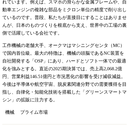
れています。例えば、スマホの滑らかな金属フレームや、自
動車エンジンの複雑な部品をミクロン単位の精度で削り出し
ているのです。普段、私たちが直接目にすることはありませ
んが、日本のものづくりを根底から支え、世界中の工場の裏
側で活躍している会社です。
工作機械の老舗大手、オークマはマシニングセンタ（MC）
で国内首位級。最大の特徴は、機械の頭脳であるNC装置を
自社開発する「OSP」にあり、ハードとソフト一体での最適
化を強みとする。直近の2025期決算では、売上高2,068.2億
円、営業利益146.51億円と市況悪化の影響を受け減収減益。
今後は半導体や航空宇宙、脱炭素関連分野での需要獲得を目
指し、自律化・知能化技術を搭載した「グリーンスマートマ
シン」の拡販に注力する。
機械
プライム
市場