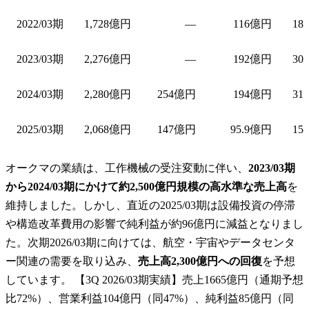
2022/03期
1,728億円
—
116億円
18
2023/03期
2,276億円
—
192億円
30
2024/03期
2,280億円
254億円
194億円
31
2025/03期
2,068億円
147億円
95.9億円
15
オークマの業績は、工作機械の受注変動に伴い、
2023/03期
から2024/03期にかけて約2,500億円規模の高水準な売上高
を
維持しました。しかし、直近の2025/03期は設備投資の停滞
や構造改革費用の影響で純利益が約96億円に減益となりまし
た。次期2026/03期に向けては、航空・宇宙やデータセンタ
ー関連の需要を取り込み、
売上高2,300億円への回復
を予想
しています。 【3Q 2026/03期実績】売上1665億円（通期予想
比72%）、営業利益104億円（同47%）、純利益85億円（同