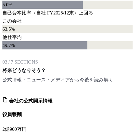
5.0
%
自己資本比率
（自社
FY2025/12末
）
上回る
この会社
63.5%
他社平均
49.7
%
03
/
7
SECTIONS
将来どうなりそう？
公式情報・ニュース・メディアから今後を読み解く
会社の公式開示情報
役員報酬
2億900万円