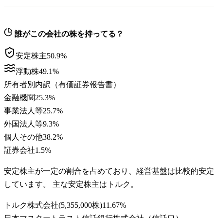
誰がこの会社の株を持ってる？
安定株主
50.9
%
浮動株
49.1
%
所有者別内訳（有価証券報告書）
金融機関
25.3
%
事業法人等
25.7
%
外国法人等
9.3
%
個人その他
38.2
%
証券会社
1.5
%
安定株主が一定の割合を占めており、経営基盤は比較的安定
しています。 主な安定株主はトルク。
トルク株式会社
(
5,355,000株
)
11.67
%