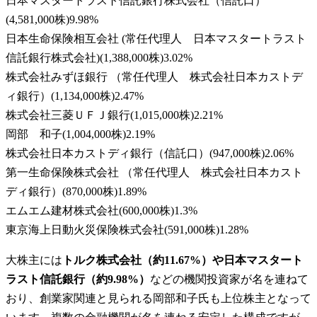
日本マスタートラスト信託銀行株式会社（信託口）
(
4,581,000株
)
9.98
%
日本生命保険相互会社 (常任代理人 日本マスタートラスト
信託銀行株式会社)
(
1,388,000株
)
3.02
%
株式会社みずほ銀行 （常任代理人 株式会社日本カストデ
ィ銀行）
(
1,134,000株
)
2.47
%
株式会社三菱ＵＦＪ銀行
(
1,015,000株
)
2.21
%
岡部 和子
(
1,004,000株
)
2.19
%
株式会社日本カストディ銀行（信託口）
(
947,000株
)
2.06
%
第一生命保険株式会社 （常任代理人 株式会社日本カスト
ディ銀行）
(
870,000株
)
1.89
%
エムエム建材株式会社
(
600,000株
)
1.3
%
東京海上日動火災保険株式会社
(
591,000株
)
1.28
%
大株主には
トルク株式会社（約11.67%）や日本マスタート
ラスト信託銀行（約9.98%）
などの機関投資家が名を連ねて
おり、創業家関連と見られる岡部和子氏も上位株主となって