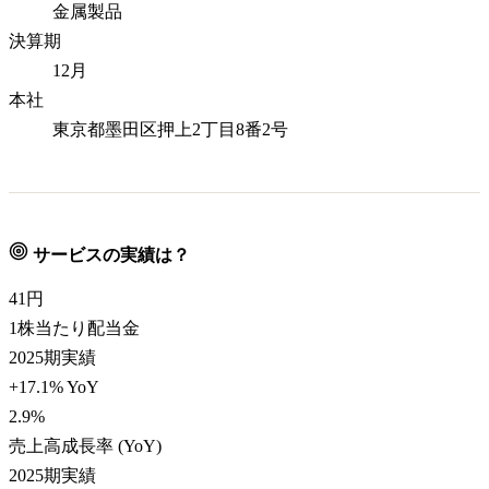
金属製品
決算期
12月
本社
東京都墨田区押上2丁目8番2号
サービスの実績は？
41
円
1株当たり配当金
2025期実績
+17.1% YoY
2.9
%
売上高成長率 (YoY)
2025期実績