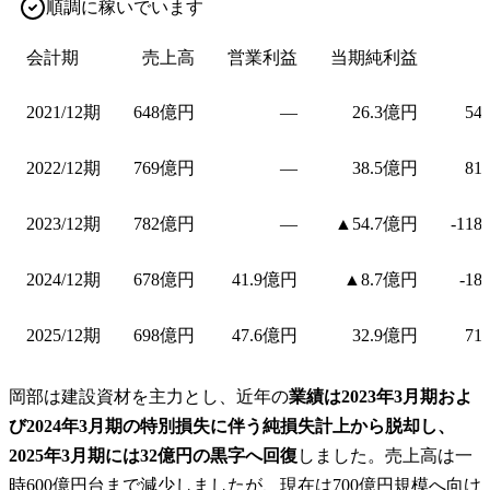
順調に稼いでいます
会計期
売上高
営業利益
当期純利益
2021/12期
648億円
—
26.3億円
54
2022/12期
769億円
—
38.5億円
81
2023/12期
782億円
—
▲54.7億円
-118
2024/12期
678億円
41.9億円
▲8.7億円
-18
2025/12期
698億円
47.6億円
32.9億円
71
岡部は建設資材を主力とし、近年の
業績は2023年3月期およ
び2024年3月期の特別損失に伴う純損失計上から脱却し、
2025年3月期には32億円の黒字へ回復
しました。売上高は一
時600億円台まで減少しましたが、現在は700億円規模へ向け