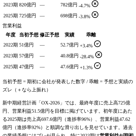
2023期
820億円
—
782億円
-4.7%
2025期
725億円
—
698億円
-3.8%
営業利益
年度
当初予想
修正予想
実績
乖離
2022期
51億円
—
52.7億円
+3.4%
2023期
57億円
—
40.8億円
-28.4%
2025期
47億円
—
47.6億円
+1.3%
当初予想 = 期初に会社が発表した数字 / 乖離 = 予想と実績の
ズレ（＋なら上振れ）
新中期経営計画「OX-2026」では、最終年度に売上高725億
円、営業利益51.5億円を目標に掲げています。初年度にあた
る2025期は売上高697.6億円（進捗率96%）、営業利益47.62
億円（進捗率92%）と順調な滑り出しを見せています。過去
の業績予想にはブレが見られ、特に2023期は
営業利益が期初