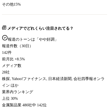
その他
15
%
メディアでどれくらい注目されてる？
報道のトーンは「
やや好調
」
報道件数（30日）
142
件
前月比
+
8.5
%
メディア数
28
社
株探, Yahoo!ファイナンス, 日本経済新聞, 会社四季報オンラ
イン ほか
業界内ランキング
上位 30%
金属製品業 480社中 142位