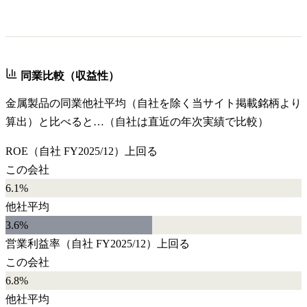
同業比較（収益性）
金属製品
の同業他社平均（自社を除く当サイト掲載銘柄より
算出）と比べると…（自社は直近の年次実績で比較）
ROE
（自社
FY2025/12
）
上回る
この会社
6.1%
他社平均
3.6
%
営業利益率
（自社
FY2025/12
）
上回る
この会社
6.8%
他社平均