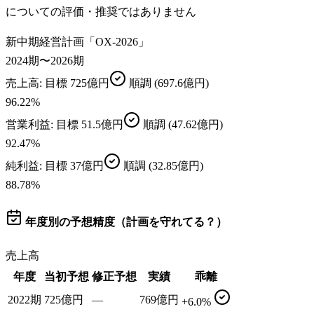
についての評価・推奨ではありません
新中期経営計画「OX-2026」
2024期〜2026期
売上高
: 目標
725億円
順調
(697.6億円)
96.22
%
営業利益
: 目標
51.5億円
順調
(47.62億円)
92.47
%
純利益
: 目標
37億円
順調
(32.85億円)
88.78
%
年度別の予想精度（計画を守れてる？）
売上高
年度
当初予想
修正予想
実績
乖離
2022期
725億円
—
769億円
+6.0%