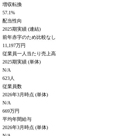
増収転換
57.1
%
配当性向
2025期実績 (連結)
前年赤字のため比較なし
11,197
万円
従業員一人当たり売上高
2025期実績 (単体)
N/A
623
人
従業員数
2026年3月時点 (単体)
N/A
669
万円
平均年間給与
2026年3月時点 (単体)
N/A