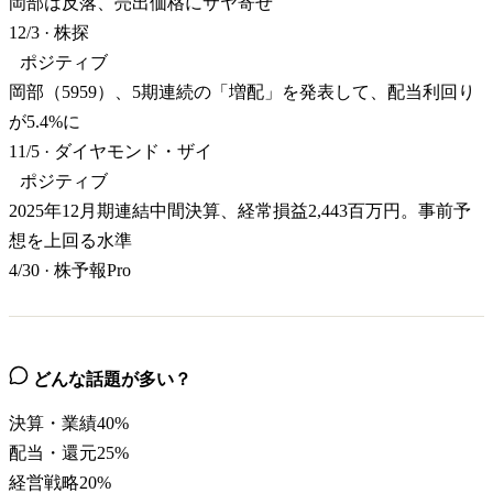
岡部は反落、売出価格にサヤ寄せ
12/3
·
株探
ポジティブ
岡部（5959）、5期連続の「増配」を発表して、配当利回り
が5.4%に
11/5
·
ダイヤモンド・ザイ
ポジティブ
2025年12月期連結中間決算、経常損益2,443百万円。事前予
想を上回る水準
4/30
·
株予報Pro
どんな話題が多い？
決算・業績
40
%
配当・還元
25
%
経営戦略
20
%