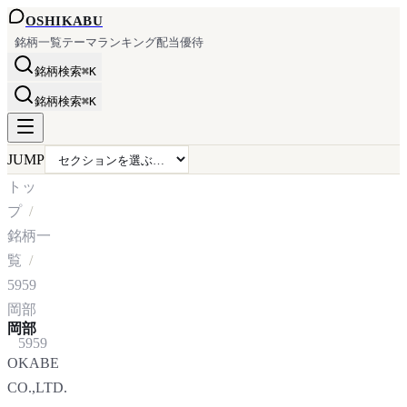
OSHI
KABU
銘柄一覧
テーマ
ランキング
配当
優待
銘柄検索
⌘K
銘柄検索
⌘K
JUMP
トッ
プ
銘柄一
覧
5959
岡部
岡部
5959
OKABE
CO.,LTD.