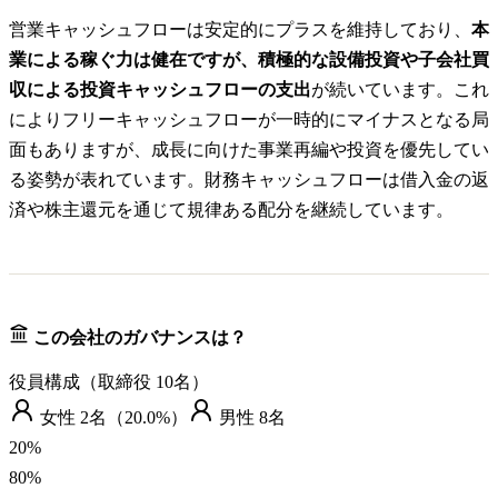
営業キャッシュフローは安定的にプラスを維持しており、
本
業による稼ぐ力は健在ですが、積極的な設備投資や子会社買
収による投資キャッシュフローの支出
が続いています。これ
によりフリーキャッシュフローが一時的にマイナスとなる局
面もありますが、成長に向けた事業再編や投資を優先してい
る姿勢が表れています。財務キャッシュフローは借入金の返
済や株主還元を通じて規律ある配分を継続しています。
この会社のガバナンスは？
役員構成（取締役
10
名）
女性
2
名（
20.0%
）
男性
8
名
20
%
80
%