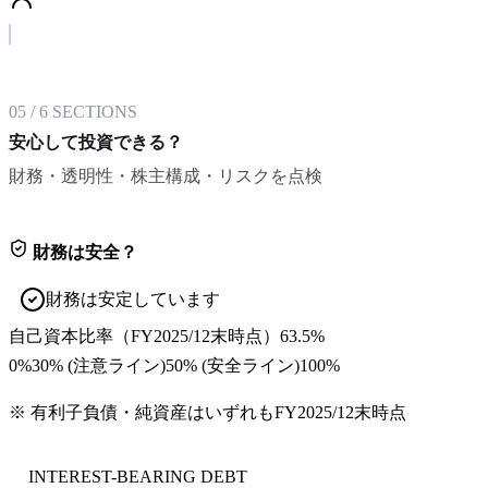
05
/
6
SECTIONS
安心して投資できる？
財務・透明性・株主構成・リスクを点検
財務は安全？
財務は安定しています
自己資本比率
（
FY2025/12末
時点）
63.5%
0%
30
% (注意ライン)
50
% (安全ライン)
100%
※ 有利子負債・純資産はいずれも
FY2025/12末
時点
INTEREST-BEARING DEBT