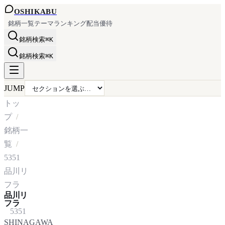
OSHI
KABU
銘柄一覧
テーマ
ランキング
配当
優待
銘柄検索
⌘K
銘柄検索
⌘K
JUMP
トッ
プ
銘柄一
覧
5351
品川リ
フラ
品川リ
フラ
5351
SHINAGAWA