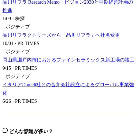
品川リフラ Research Memo：ビジョン2030と中期経営計画の
推進
1/09
·
株探
ポジティブ
品川リフラクトリーズから「品川リフラ」へ社名変更
10/01
·
PR TIMES
ポジティブ
岡山県瀬戸内市におけるファインセラミックス新工場の竣工
9/15
·
PR TIMES
ポジティブ
イタリアDanieli社との合弁会社設立によるグローバル事業強
化
6/26
·
PR TIMES
どんな話題が多い？