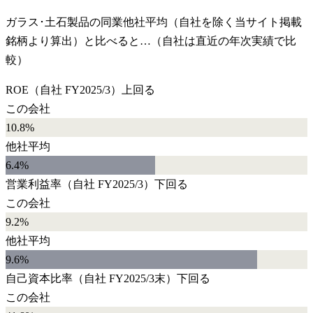
ガラス･土石製品
の同業他社平均（自社を除く当サイト掲載
銘柄より算出）と比べると…（自社は直近の年次実績で比
較）
ROE
（自社
FY2025/3
）
上回る
この会社
10.8%
他社平均
6.4
%
営業利益率
（自社
FY2025/3
）
下回る
この会社
9.2%
他社平均
9.6
%
自己資本比率
（自社
FY2025/3末
）
下回る
この会社