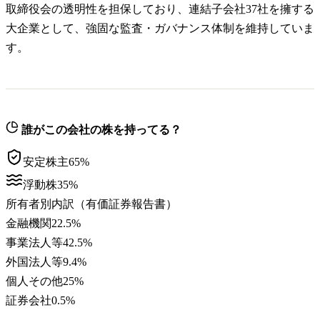
取締役会の透明性を担保しており、連結子会社37社を擁する
大企業として、強固な監査・ガバナンス体制を維持していま
す。
誰がこの会社の株を持ってる？
安定株主
65
%
浮動株
35
%
所有者別内訳（有価証券報告書）
金融機関
22.5
%
事業法人等
42.5
%
外国法人等
9.4
%
個人その他
25
%
証券会社
0.5
%