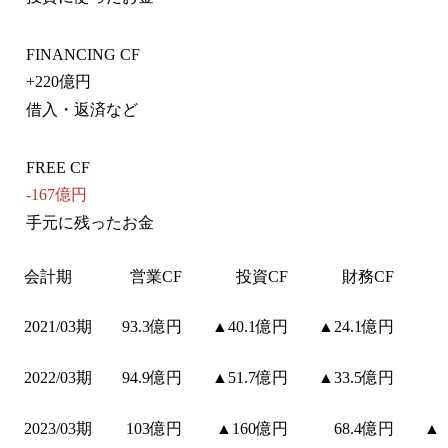
FINANCING CF
+
220億円
借入・返済など
FREE CF
-167億円
手元に残ったお金
会計期
営業CF
投資CF
財務CF
2021/03期
93.3億円
▲40.1億円
▲24.1億円
2022/03期
94.9億円
▲51.7億円
▲33.5億円
2023/03期
103億円
▲160億円
68.4億円
▲5