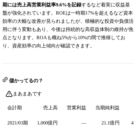
期には売上高営業利益率9.6%を記録
するなど着実に収益基
盤が強化されています。ROEは一時期17%を超えるなど資本
効率の大幅な改善が見られましたが、積極的な投資や負債活
用に伴う変動もあり、今後は持続的な高収益体制の維持が焦
点となります。ROAも概ね5%から10%の間で推移してお
り、資産効率の向上傾向が確認できます。
儲かってるの？
まあまあです
会計期
売上高
営業利益
当期純利益
2021/03期
1,000億円
—
21.1億円
4