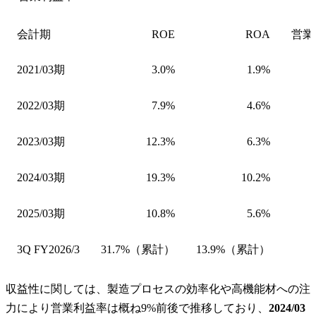
会計期
ROE
ROA
営業
2021/03期
3.0%
1.9%
2022/03期
7.9%
4.6%
2023/03期
12.3%
6.3%
2024/03期
19.3%
10.2%
2025/03期
10.8%
5.6%
3Q FY2026/3
31.7%（累計）
13.9%（累計）
収益性に関しては、製造プロセスの効率化や高機能材への注
力により営業利益率は概ね9%前後で推移しており、
2024/03