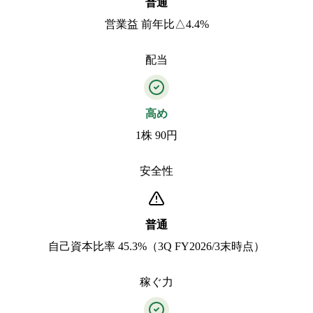
普通
営業益 前年比△4.4%
配当
高め
1株 90円
安全性
普通
自己資本比率 45.3%（3Q FY2026/3末時点）
稼ぐ力