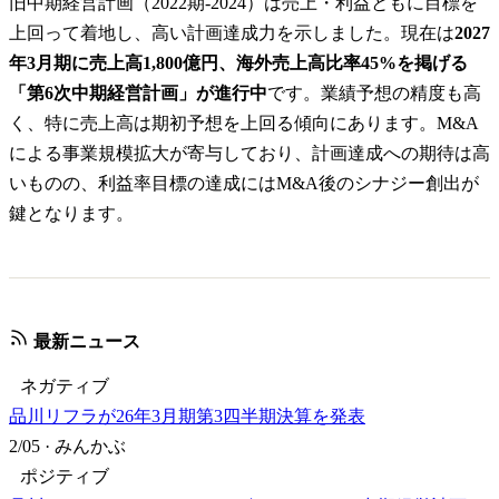
旧中期経営計画（2022期-2024）は売上・利益ともに目標を
上回って着地し、高い計画達成力を示しました。現在は
2027
年3月期に売上高1,800億円、海外売上高比率45%を掲げる
「第6次中期経営計画」が進行中
です。業績予想の精度も高
く、特に売上高は期初予想を上回る傾向にあります。M&A
による事業規模拡大が寄与しており、計画達成への期待は高
いものの、利益率目標の達成にはM&A後のシナジー創出が
鍵となります。
最新ニュース
ネガティブ
品川リフラが26年3月期第3四半期決算を発表
2/05
·
みんかぶ
ポジティブ