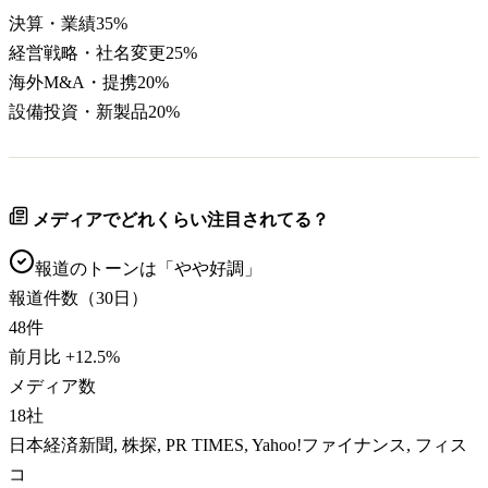
決算・業績
35
%
経営戦略・社名変更
25
%
海外M&A・提携
20
%
設備投資・新製品
20
%
メディアでどれくらい注目されてる？
報道のトーンは「
やや好調
」
報道件数（30日）
48
件
前月比
+
12.5
%
メディア数
18
社
日本経済新聞, 株探, PR TIMES, Yahoo!ファイナンス, フィス
コ