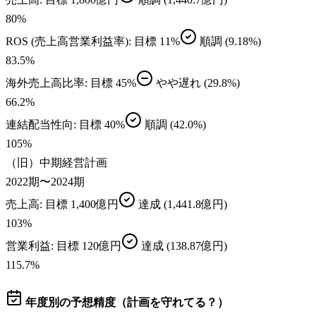
80
%
ROS (売上高営業利益率)
: 目標
11%
順調
(9.18%)
83.5
%
海外売上高比率
: 目標
45%
やや遅れ
(29.8%)
66.2
%
連結配当性向
: 目標
40%
順調
(42.0%)
105
%
（旧）中期経営計画
2022期〜2024期
売上高
: 目標
1,400億円
達成
(1,441.8億円)
103
%
営業利益
: 目標
120億円
達成
(138.87億円)
115.7
%
年度別の予想精度（計画を守れてる？）