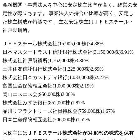
金融機関・事業法人を中心に安定株主比率が高く、経営の安
定性が際立ちます。 事業法人の持合い比率が高く、安定し
た株主構成が特徴です。 主な安定株主はＪＦＥスチール・
神戸製鋼所。
ＪＦＥスチール株式会社
(
15,905,000株
)
34.88
%
日本マスタートラスト信託銀行株式会社
(
3,150,000株
)
6.91
%
株式会社神戸製鋼所
(
1,762,000株
)
3.86
%
三井住友信託銀行株式会社
(
1,225,000株
)
2.69
%
株式会社日本カストディ銀行
(
1,033,000株
)
2.27
%
富国生命保険相互会社
(
1,000,000株
)
2.19
%
岡山エスエス会
(
950,000株
)
2.08
%
株式会社みずほ銀行
(
852,000株
)
1.87
%
品川リフラクトリーズ社員持株会
(
759,000株
)
1.67
%
日本生命保険相互会社
(
706,000株
)
1.55
%
大株主には
ＪＦＥスチール株式会社が34.88%の株式を保有