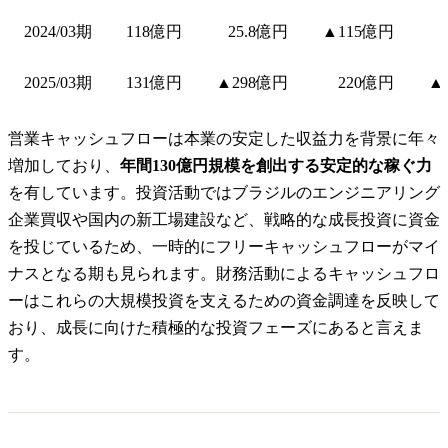
2024/03期
118億円
25.8億円
▲115億円
2025/03期
131億円
▲298億円
220億円
▲
営業キャッシュフローは本業の安定した収益力を背景に年々
増加しており、
年間130億円規模を創出する安定的な稼ぐ力
を有しています。投資活動ではブラジルのエンジニアリング
企業買収や国内の新工場建設など、戦略的な成長投資に資金
を投じているため、一時的にフリーキャッシュフローがマイ
ナスとなる期も見られます。財務活動によるキャッシュフロ
ーはこれらの大規模投資を支えるための資金調達を反映して
おり、成長に向けた積極的な投資フェーズにあると言えま
す。