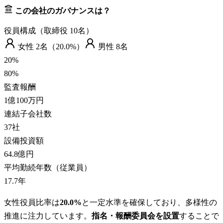
この会社のガバナンスは？
役員構成（取締役
10
名）
女性
2
名（
20.0%
）
男性
8
名
20
%
80
%
監査報酬
1億100万円
連結子会社数
37
社
設備投資額
64.8億円
平均勤続年数（従業員）
17.7
年
女性役員比率は
20.0%
と一定水準を確保しており、多様性の
推進に注力しています。
指名・報酬委員会を設置
することで