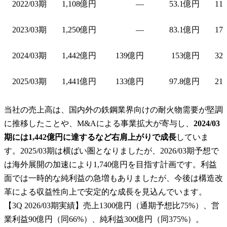
2022/03期
1,108億円
—
53.1億円
11
2023/03期
1,250億円
—
83.1億円
17
2024/03期
1,442億円
139億円
153億円
32
2025/03期
1,441億円
133億円
97.8億円
21
当社の売上高は、国内外の鉄鋼業界向けの耐火物需要が堅調
に推移したことや、M&Aによる事業拡大が寄与し、
2024/03
期には1,442億円に達するなど右肩上がりで成長
していま
す。2025/03期は横ばい圏となりましたが、2026/03期予想で
は海外展開の加速により1,740億円を目指す計画です。利益
面では一時的な純利益の急増もありましたが、今後は構造改
革による収益性向上で安定的な成長を見込んでいます。
【3Q 2026/03期実績】売上1300億円（通期予想比75%）、営
業利益90億円（同66%）、純利益300億円（同375%）。