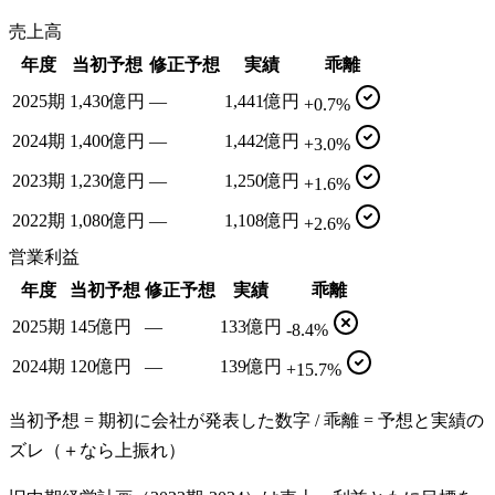
売上高
年度
当初予想
修正予想
実績
乖離
2025期
1,430億円
—
1,441億円
+0.7%
2024期
1,400億円
—
1,442億円
+3.0%
2023期
1,230億円
—
1,250億円
+1.6%
2022期
1,080億円
—
1,108億円
+2.6%
営業利益
年度
当初予想
修正予想
実績
乖離
2025期
145億円
—
133億円
-8.4%
2024期
120億円
—
139億円
+15.7%
当初予想 = 期初に会社が発表した数字 / 乖離 = 予想と実績の
ズレ（＋なら上振れ）