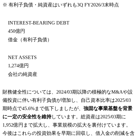
※ 有利子負債・純資産はいずれも
3Q FY2026/3末
時点
INTEREST-BEARING DEBT
450億円
借金（有利子負債）
NET ASSETS
1,274億円
会社の純資産
財務健全性については、2024/03期以降の積極的なM&Aや設
備投資に伴い有利子負債が増加し、自己資本比率は2025/03
期時点で45.6%まで低下しましたが、
強固な事業基盤を背景
に一定の安全性を維持
しています。総資産は2025/03期に
1,952億円まで拡大し、事業規模の拡大を裏付けています。
今後はこれらの投資効果を早期に回収し、借入金の削減を含