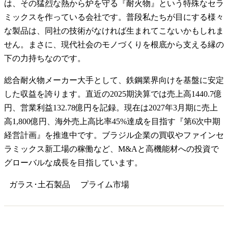
は、その猛烈な熱から炉を守る『耐火物』という特殊なセラ
ミックスを作っている会社です。普段私たちが目にする様々
な製品は、同社の技術がなければ生まれてこないかもしれま
せん。まさに、現代社会のモノづくりを根底から支える縁の
下の力持ちなのです。
総合耐火物メーカー大手として、鉄鋼業界向けを基盤に安定
した収益を誇ります。直近の2025期決算では売上高1440.7億
円、営業利益132.78億円を記録。現在は2027年3月期に売上
高1,800億円、海外売上高比率45%達成を目指す『第6次中期
経営計画』を推進中です。ブラジル企業の買収やファインセ
ラミックス新工場の稼働など、M&Aと高機能材への投資で
グローバルな成長を目指しています。
ガラス･土石製品
プライム
市場