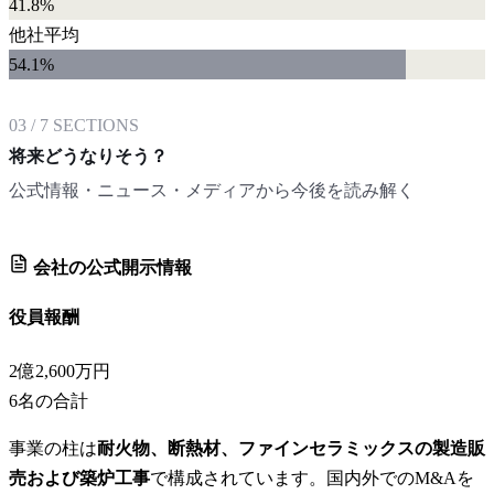
41.8%
他社平均
54.1
%
03
/
7
SECTIONS
将来どうなりそう？
公式情報・ニュース・メディアから今後を読み解く
会社の公式開示情報
役員報酬
2億2,600万円
6
名の合計
事業の柱は
耐火物、断熱材、ファインセラミックスの製造販
売および築炉工事
で構成されています。国内外でのM&Aを