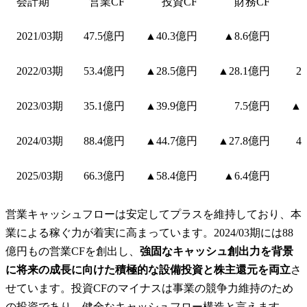
会計期
営業CF
投資CF
財務CF
2021/03期
47.5億円
▲40.3億円
▲8.6億円
2022/03期
53.4億円
▲28.5億円
▲28.1億円
2
2023/03期
35.1億円
▲39.9億円
7.5億円
▲4
2024/03期
88.4億円
▲44.7億円
▲27.8億円
4
2025/03期
66.3億円
▲58.4億円
▲6.4億円
営業キャッシュフローは安定してプラスを維持しており、本
業による稼ぐ力が着実に高まっています。2024/03期には88
億円もの営業CFを創出し、
強固なキャッシュ創出力を背景
に将来の成長に向けた積極的な設備投資と株主還元を両立
さ
せています。投資CFのマイナスは事業の競争力維持のため
の投資であり、健全なキャッシュフロー構造と言えます。