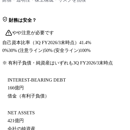
財務は安全？
やや注意が必要です
自己資本比率
（
3Q FY2026/3末
時点）
41.4%
0%
30
% (注意ライン)
50
% (安全ライン)
100%
※ 有利子負債・純資産はいずれも
3Q FY2026/3末
時点
INTEREST-BEARING DEBT
166億円
借金（有利子負債）
NET ASSETS
421億円
会社の純資産