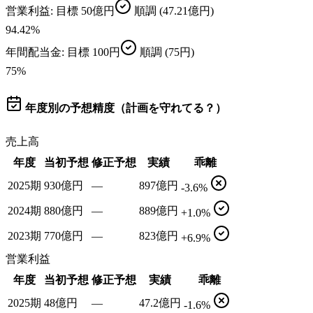
営業利益
: 目標
50億円
順調
(47.21億円)
94.42
%
年間配当金
: 目標
100円
順調
(75円)
75
%
年度別の予想精度（計画を守れてる？）
売上高
年度
当初予想
修正予想
実績
乖離
2025期
930億円
—
897億円
-3.6%
2024期
880億円
—
889億円
+1.0%
2023期
770億円
—
823億円
+6.9%
営業利益
年度
当初予想
修正予想
実績
乖離
2025期
48億円
—
47.2億円
-1.6%