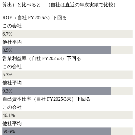
算出）と比べると…（自社は直近の年次実績で比較）
ROE
（自社
FY2025/3
）
下回る
この会社
6.7%
他社平均
8.5
%
営業利益率
（自社
FY2025/3
）
下回る
この会社
5.3%
他社平均
9.3
%
自己資本比率
（自社
FY2025/3末
）
下回る
この会社
46.1%
他社平均
59.6
%