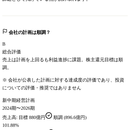
会社の計画は順調？
B
総合評価
売上は計画を上回るも利益進捗に課題。株主還元目標は順
調。
※ 会社が公表した計画に対する達成度の評価であり、投資
についての評価・推奨ではありません
新中期経営計画
2024期〜2026期
売上高
: 目標
880億円
順調
(896.6億円)
101.88
%