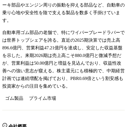
ーキ部品やエンジン周りの振動を抑える部品など、自動車の
乗り心地や安全性を陰で支える製品を数多く手掛けていま
す。
自動車用ゴム部品の老舗で、特にワイパーブレードラバーで
は世界トップシェアを誇る。直近の2025期決算では売上高
896.6億円、営業利益47.21億円を達成し、安定した収益基盤
を示した。来期2026期は売上高こそ880.0億円と微減予想だ
が、営業利益は50.00億円と増益を見込んでおり、収益性改
善への強い意志が窺える。株主還元にも積極的で、中期経営
計画では連続増配を掲げており、PBR0.69倍という割安感も
投資家からの注目を集めている。
ゴム製品
プライム
市場
会社概要