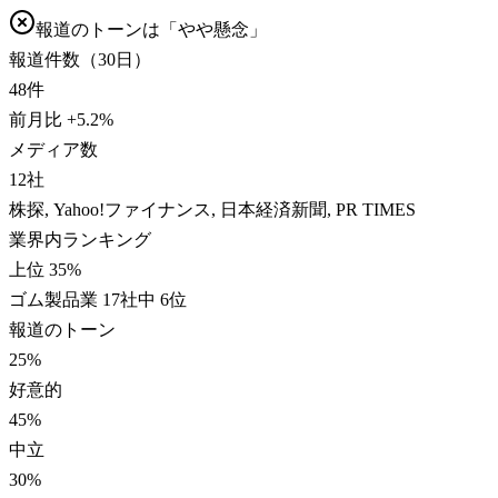
報道のトーンは「
やや懸念
」
報道件数（30日）
48
件
前月比
+
5.2
%
メディア数
12
社
株探, Yahoo!ファイナンス, 日本経済新聞, PR TIMES
業界内ランキング
上位 35%
ゴム製品業 17社中 6位
報道のトーン
25
%
好意的
45
%
中立
30
%