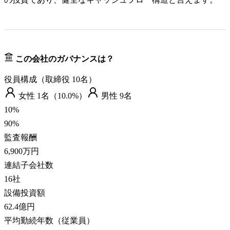
この会社のガバナンスは？
役員構成（取締役
10
名）
女性
1
名（
10.0%
）
男性
9
名
10
%
90
%
監査報酬
6,900万円
連結子会社数
16
社
設備投資額
62.4億円
平均勤続年数（従業員）