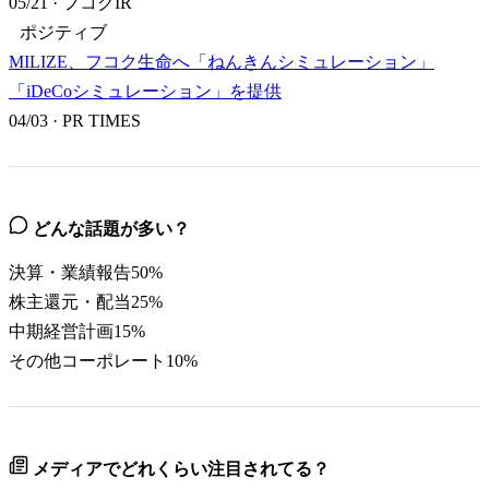
05/21
·
フコクIR
ポジティブ
MILIZE、フコク生命へ「ねんきんシミュレーション」
「iDeCoシミュレーション」を提供
04/03
·
PR TIMES
どんな話題が多い？
決算・業績報告
50
%
株主還元・配当
25
%
中期経営計画
15
%
その他コーポレート
10
%
メディアでどれくらい注目されてる？