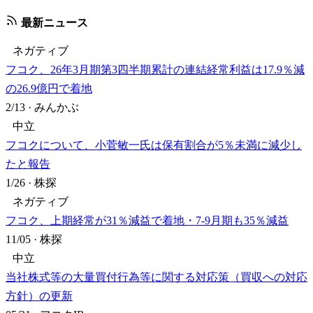
最新ニュース
ネガティブ
フコク、26年3月期第3四半期累計の連結経常利益は17.9％減
の26.9億円で着地
2/13
·
みんかぶ
中立
フコクについて、小菅敏一氏は保有割合が5％未満に減少し
たと報告
1/26
·
株探
ネガティブ
フコク、上期経常が31％減益で着地・7-9月期も35％減益
11/05
·
株探
中立
当社株式等の大量買付行為等に関する対応策（買収への対応
方針）の更新