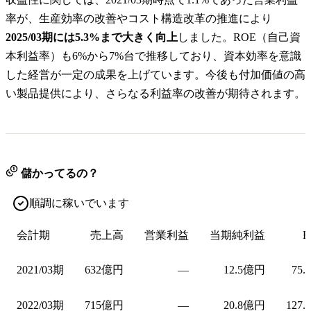
率が、生産効率の改善やコスト構造改革の推進により
2025/03期には5.3%まで大きく向上
しました。ROE（自己資
本利益率）も6%から7%台で推移しており、資本効率を意識
した経営が一定の成果を上げています。今後も付加価値の高
い製品提供により、さらなる利益率の改善が期待されます。
儲かってるの？
順調に稼いでいます
会計期
売上高
営業利益
当期純利益
E
2021/03期
632億円
—
12.5億円
75.
2022/03期
715億円
—
20.8億円
127.