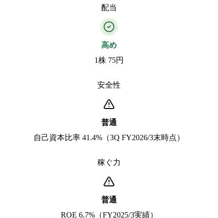
配当
高め
1株 75円
安全性
普通
自己資本比率 41.4%（3Q FY2026/3末時点）
稼ぐ力
普通
ROE 6.7%（FY2025/3実績）