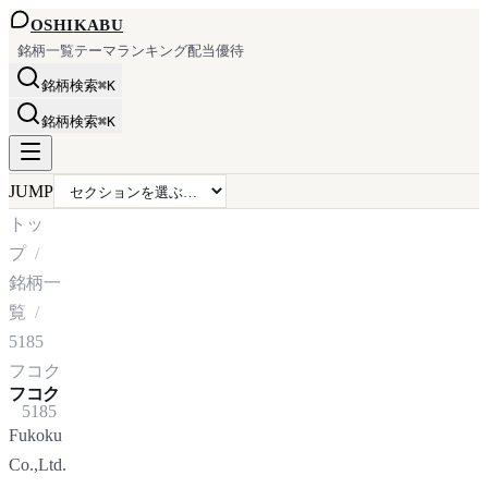
OSHI
KABU
銘柄一覧
テーマ
ランキング
配当
優待
銘柄検索
⌘K
銘柄検索
⌘K
JUMP
トッ
プ
銘柄一
覧
5185
フコク
フコク
5185
Fukoku
Co.,Ltd.