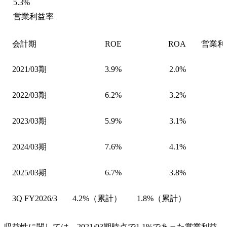
5.3%
営業利益率
会計期
ROE
ROA
営業利
2021/03期
3.9%
2.0%
2022/03期
6.2%
3.2%
2023/03期
5.9%
3.1%
2024/03期
7.6%
4.1%
2025/03期
6.7%
3.8%
3Q FY2026/3
4.2%（累計）
1.8%（累計）
収益性に関しては、2021/03期時点で1.1%であった営業利益