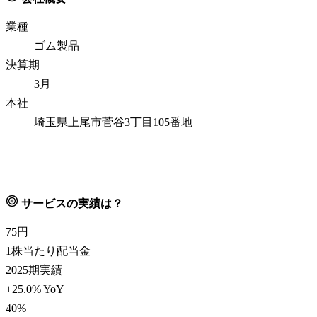
業種
ゴム製品
決算期
3月
本社
埼玉県上尾市菅谷3丁目105番地
サービスの実績は？
75
円
1株当たり配当金
2025期実績
+25.0% YoY
40
%