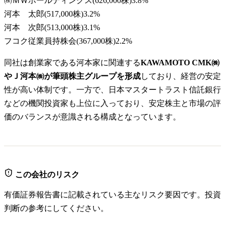
㈱ＭＷホールディングス
(
626,000株
)
3.8
%
河本 太郎
(
517,000株
)
3.2
%
河本 次郎
(
513,000株
)
3.1
%
フコク従業員持株会
(
367,000株
)
2.2
%
同社は創業家である河本家に関連する
KAWAMOTO CMK㈱
やＪ河本㈱が筆頭株主グループを形成
しており、経営の安定
性が高い体制です。一方で、日本マスタートラスト信託銀行
などの機関投資家も上位に入っており、安定株主と市場の評
価のバランスが意識される構成となっています。
この会社のリスク
有価証券報告書に記載されている主なリスク要因です。投資
判断の参考にしてください。