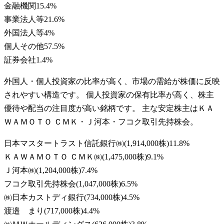
金融機関
15.4
%
事業法人等
21.6
%
外国法人等
4
%
個人その他
57.5
%
証券会社
1.4
%
外国人・個人投資家の比率が高く、市場の需給が株価に反映
されやすい構造です。 個人投資家の保有比率が高く、株主
優待や配当の注目度が高い銘柄です。 主な安定株主はＫＡ
ＷＡＭＯＴＯ ＣＭＫ・Ｊ河本・フコク取引先持株会。
日本マスタートラスト信託銀行㈱
(
1,914,000株
)
11.8
%
ＫＡＷＡＭＯＴＯ ＣＭＫ㈱
(
1,475,000株
)
9.1
%
Ｊ河本㈱
(
1,204,000株
)
7.4
%
フコク取引先持株会
(
1,047,000株
)
6.5
%
㈱日本カストディ銀行
(
734,000株
)
4.5
%
渡邉 まり
(
717,000株
)
4.4
%