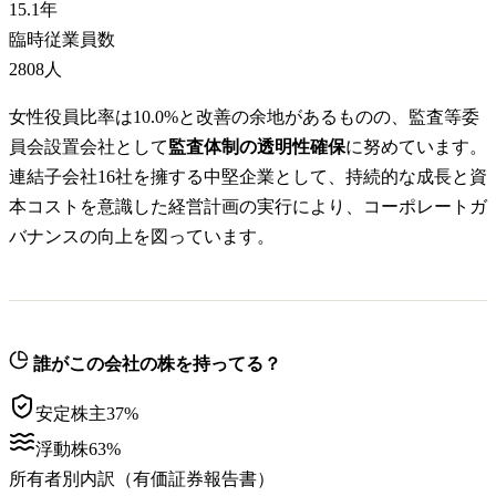
15.1
年
臨時従業員数
2808
人
女性役員比率は10.0%と改善の余地があるものの、監査等委
員会設置会社として
監査体制の透明性確保
に努めています。
連結子会社16社を擁する中堅企業として、持続的な成長と資
本コストを意識した経営計画の実行により、コーポレートガ
バナンスの向上を図っています。
誰がこの会社の株を持ってる？
安定株主
37
%
浮動株
63
%
所有者別内訳（有価証券報告書）