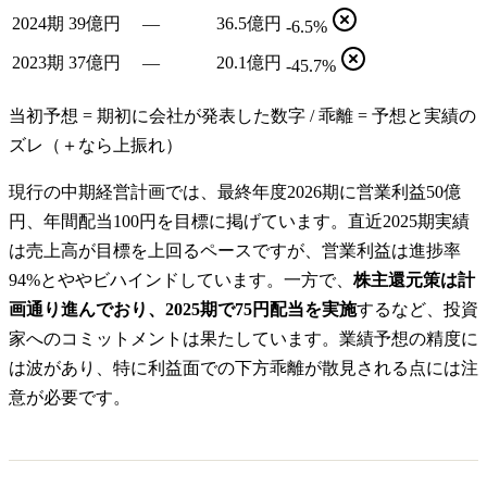
2024期
39億円
—
36.5億円
-6.5%
2023期
37億円
—
20.1億円
-45.7%
当初予想 = 期初に会社が発表した数字 / 乖離 = 予想と実績の
ズレ（＋なら上振れ）
現行の中期経営計画では、最終年度2026期に営業利益50億
円、年間配当100円を目標に掲げています。直近2025期実績
は売上高が目標を上回るペースですが、営業利益は進捗率
94%とややビハインドしています。一方で、
株主還元策は計
画通り進んでおり、2025期で75円配当を実施
するなど、投資
家へのコミットメントは果たしています。業績予想の精度に
は波があり、特に利益面での下方乖離が散見される点には注
意が必要です。