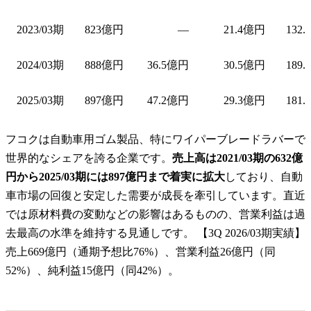
2023/03期
823億円
—
21.4億円
132.
2024/03期
888億円
36.5億円
30.5億円
189.
2025/03期
897億円
47.2億円
29.3億円
181.
フコクは自動車用ゴム製品、特にワイパーブレードラバーで
世界的なシェアを誇る企業です。
売上高は2021/03期の632億
円から2025/03期には897億円まで着実に拡大
しており、自動
車市場の回復と安定した需要が成長を牽引しています。直近
では原材料費の変動などの影響はあるものの、営業利益は過
去最高の水準を維持する見通しです。 【3Q 2026/03期実績】
売上669億円（通期予想比76%）、営業利益26億円（同
52%）、純利益15億円（同42%）。