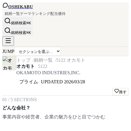
OSHI
KABU
銘柄一覧
テーマ
ランキング
配当
優待
銘柄検索
⌘K
銘柄検索
⌘K
JUMP
トップ
銘柄一覧
5122
オカモト
オカモト
5122
OKAMOTO INDUSTRIES,INC.
プライム
UPDATED
2026/03/28
推す
01
/
5
SECTIONS
どんな会社？
事業内容や経営者、企業の魅力をひと目でつかむ