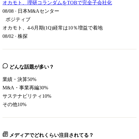
オカモト、理研コランダムをTOBで完全子会社化
08/08
·
日本M&Aセンター
ポジティブ
オカモト、4-6月期(1Q)経常は10％増益で着地
08/02
·
株探
どんな話題が多い？
業績・決算
50
%
M&A・事業再編
30
%
サステナビリティ
10
%
その他
10
%
メディアでどれくらい注目されてる？