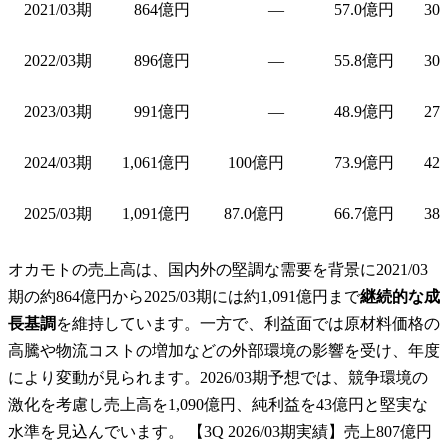
2021/03期
864億円
—
57.0億円
30
2022/03期
896億円
—
55.8億円
30
2023/03期
991億円
—
48.9億円
27
2024/03期
1,061億円
100億円
73.9億円
42
2025/03期
1,091億円
87.0億円
66.7億円
38
オカモトの売上高は、国内外の堅調な需要を背景に2021/03
期の約864億円から2025/03期には約1,091億円まで
継続的な成
長基調
を維持しています。一方で、利益面では原材料価格の
高騰や物流コストの増加などの外部環境の影響を受け、年度
により変動が見られます。2026/03期予想では、競争環境の
激化を考慮し売上高を1,090億円、純利益を43億円と堅実な
水準を見込んでいます。 【3Q 2026/03期実績】売上807億円