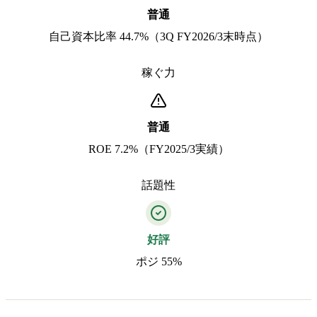
普通
自己資本比率 44.7%（3Q FY2026/3末時点）
稼ぐ力
普通
ROE 7.2%（FY2025/3実績）
話題性
好評
ポジ 55%