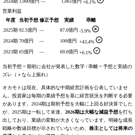
2024期
1,000億円
—
1,061億円
+6.1%
営業利益
年度
当初予想
修正予想
実績
乖離
2025期
92.5億円
—
87.0億円
-5.9%
2024期
70億円
—
100億円
+43.4%
2023期
65億円
—
69.0億円
+6.1%
当初予想 = 期初に会社が発表した数字 / 乖離 = 予想と実績の
ズレ（＋なら上振れ）
オカモトは現在、具体的な中期経営計画を公表していませ
ん。投資家は毎期の業績予想を基に経営状況を判断する必要
があります。2024期は期初予想を大幅に上回る好決算でした
が、2025期は一転して未達、
2026期は大幅な減益予想
を打ち
出しており、業績の変動が大きくなっています。明確な成長
戦略や数値目標が示されていないため、
株主としては将来の