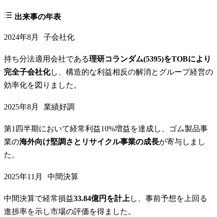
出来事の年表
2024年8月
子会社化
持ち分法適用会社である
理研コランダム(5395)をTOBにより
完全子会社化
し、構造的な利益相反の解消とグループ経営の
効率化を図りました。
2025年8月
業績好調
第1四半期において経常利益10%増益を達成し、ゴム製品事
業の
海外向け堅調さとリサイクル事業の成長
が寄与しまし
た。
2025年11月
中間決算
中間決算で経常損益
33.84億円を計上
し、事前予想を上回る
進捗率を示し市場の評価を得ました。