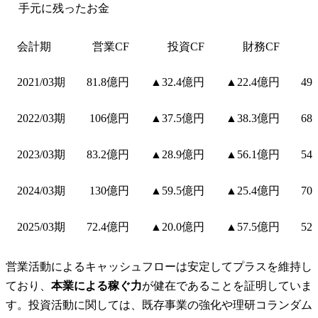
手元に残ったお金
会計期
営業CF
投資CF
財務CF
2021/03期
81.8億円
▲32.4億円
▲22.4億円
49
2022/03期
106億円
▲37.5億円
▲38.3億円
68
2023/03期
83.2億円
▲28.9億円
▲56.1億円
54
2024/03期
130億円
▲59.5億円
▲25.4億円
70
2025/03期
72.4億円
▲20.0億円
▲57.5億円
52
営業活動によるキャッシュフローは安定してプラスを維持し
ており、
本業による稼ぐ力
が健在であることを証明していま
す。投資活動に関しては、既存事業の強化や理研コランダム