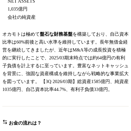
NET ASSETS
1,035億円
会社の純資産
オカモトは極めて
盤石な財務基盤
を構築しており、自己資本
比率は60%前後と高い水準を維持しています。長年無借金経
営を継続してきましたが、近年はM&A等の成長投資を積極
的に実行したことで、2025/03期末時点では約64億円の有利
子負債を計上するに至っています。豊富なネットキャッシュ
を背景に、強固な資産構成を維持しながら戦略的な事業拡大
を図っています。 【3Q 2026/03期】総資産1585億円、純資産
1035億円、自己資本比率44.7%、有利子負債33億円。
お金の流れは？