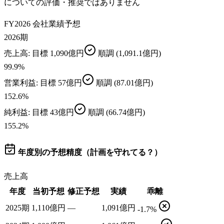
についての評価・推奨ではありません
FY2026 会社業績予想
2026期
売上高
: 目標
1,090億円
順調
(1,091.1億円)
99.9
%
営業利益
: 目標
57億円
順調
(87.01億円)
152.6
%
純利益
: 目標
43億円
順調
(66.74億円)
155.2
%
年度別の予想精度（計画を守れてる？）
売上高
年度
当初予想
修正予想
実績
乖離
2025期
1,110億円
—
1,091億円
-1.7%