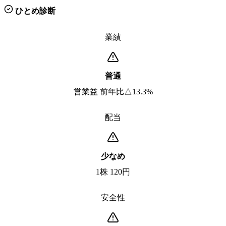
ひとめ診断
業績
普通
営業益 前年比△13.3%
配当
少なめ
1株 120円
安全性