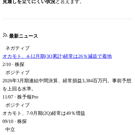
見通しを立てにくい状況
と言えます。
最新ニュース
ネガティブ
オカモト、4-12月期(3Q累計)経常は26％減益で着地
2/10
·
株探
ポジティブ
2026年3月期連結中間決算、経常損益3,384百万円。事前予想
を上回る水準。
11/07
·
株予報Pro
ポジティブ
オカモト、7-9月期(2Q)経常は49％増益
09/10
·
株探
中立