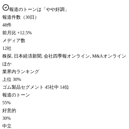
報道のトーンは「
やや好調
」
報道件数（30日）
48
件
前月比
+
12.5
%
メディア数
12
社
株探, 日本経済新聞, 会社四季報オンライン, M&Aオンライン
ほか
業界内ランキング
上位 30%
ゴム製品セグメント 45社中 14位
報道のトーン
55
%
好意的
30
%
中立