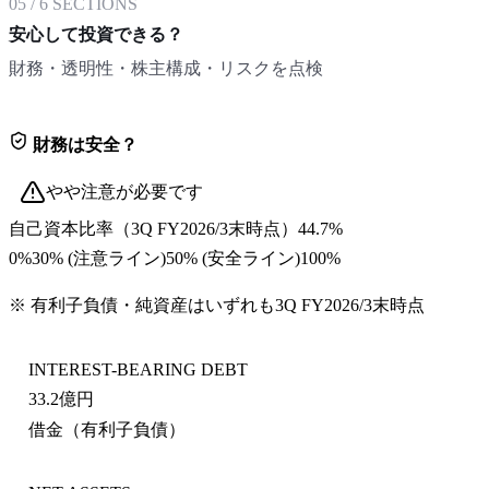
05
/
6
SECTIONS
安心して投資できる？
財務・透明性・株主構成・リスクを点検
財務は安全？
やや注意が必要です
自己資本比率
（
3Q FY2026/3末
時点）
44.7%
0%
30
% (注意ライン)
50
% (安全ライン)
100%
※ 有利子負債・純資産はいずれも
3Q FY2026/3末
時点
INTEREST-BEARING DEBT
33.2億円
借金（有利子負債）