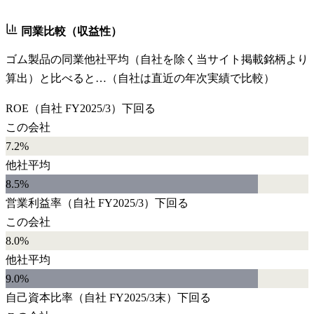
同業比較（収益性）
ゴム製品
の同業他社平均（自社を除く当サイト掲載銘柄より
算出）と比べると…（自社は直近の年次実績で比較）
ROE
（自社
FY2025/3
）
下回る
この会社
7.2%
他社平均
8.5
%
営業利益率
（自社
FY2025/3
）
下回る
この会社
8.0%
他社平均
9.0
%
自己資本比率
（自社
FY2025/3末
）
下回る