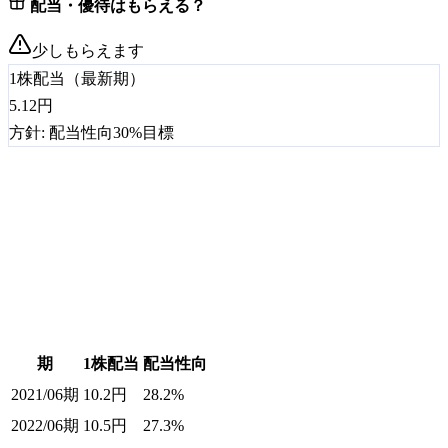
配当・優待はもらえる？
少しもらえます
1株配当（最新期）
5.12
円
方針:
配当性向30%目標
期
1株配当
配当性向
2021/06期
10.2
円
28.2%
2022/06期
10.5
円
27.3%