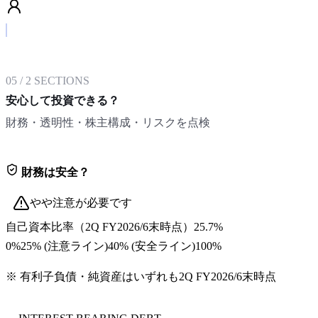
05
/
2
SECTIONS
安心して投資できる？
財務・透明性・株主構成・リスクを点検
財務は安全？
やや注意が必要です
自己資本比率
（
2Q FY2026/6末
時点）
25.7%
0%
25
% (注意ライン)
40
% (安全ライン)
100%
※ 有利子負債・純資産はいずれも
2Q FY2026/6末
時点