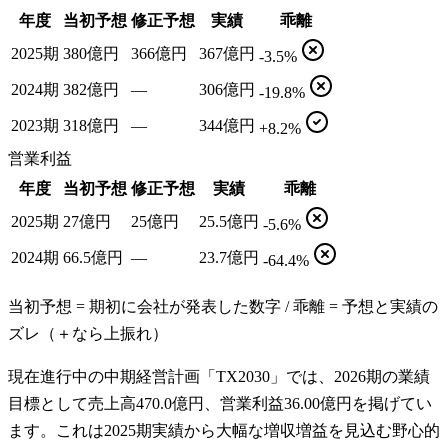
年度
当初予想
修正予想
実績
乖離
2025期
380億円
366億円
367億円
-3.5%
2024期
382億円
—
306億円
-19.8%
2023期
318億円
—
344億円
+8.2%
営業利益
年度
当初予想
修正予想
実績
乖離
2025期
27億円
25億円
25.5億円
-5.6%
2024期
66.5億円
—
23.7億円
-64.4%
当初予想 = 期初に会社が発表した数字 / 乖離 = 予想と実績の
ズレ（＋なら上振れ）
現在進行中の中期経営計画「TX2030」では、2026期の業績
目標として売上高470.0億円、営業利益36.00億円を掲げてい
ます。これは2025期実績から大幅な増収増益を見込む野心的