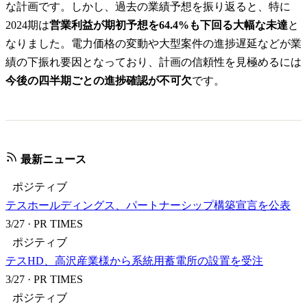
な計画です。しかし、過去の業績予想を振り返ると、特に
2024期は
営業利益が期初予想を64.4%も下回る大幅な未達
と
なりました。電力価格の変動や大型案件の進捗遅延などが業
績の下振れ要因となっており、計画の信頼性を見極めるには
今後の四半期ごとの進捗確認が不可欠
です。
最新ニュース
ポジティブ
テスホールディングス、パートナーシップ構築宣言を公表
3/27
·
PR TIMES
ポジティブ
テスHD、高沢産業様から系統用蓄電所の設置を受注
3/27
·
PR TIMES
ポジティブ