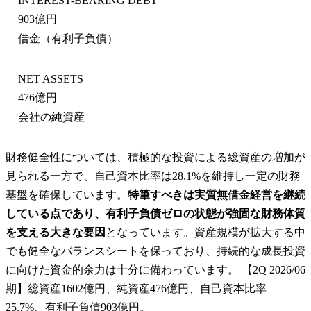
INTEREST-BEARING DEBT
903億円
借金（有利子負債）
NET ASSETS
476億円
会社の純資産
財務健全性については、積極的な投資による総資産の増加が
見られる一方で、自己資本比率は28.1%を維持し一定の財務
基盤を確保しています。
特筆すべきは実質無借金経営を継続
している点であり、有利子負債ゼロの状態が強固な財務体質
を支える大きな要因
となっています。資産規模が拡大する中
でも健全なバランスシートを保っており、持続的な成長投資
に向けた資金的余力は十分に備わっています。 【2Q 2026/06
期】総資産1602億円、純資産476億円、自己資本比率
25.7%、有利子負債903億円。