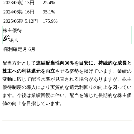
2023/06期
13
円
25.4%
2024/06期
16
円
95.1%
2025/06期
5.12
円
175.9%
株主優待
あり
権利確定月
6月
配当方針として
連結配当性向30％を目安に、持続的な成長と
株主への利益還元を両立
させる姿勢を掲げています。業績の
変動に応じて配当水準が見直される場合がありますが、株主
優待制度の導入により実質的な還元利回りの向上を図ってい
ます。今後は業績回復に伴い、配当を通じた長期的な株主価
値の向上を目指しています。