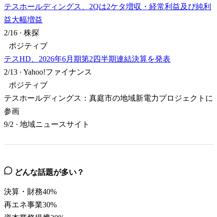
テスホールディングス、2Qは2ケタ増収・経常利益及び純利
益大幅増益
2/16
·
株探
ポジティブ
テスHD、2026年6月期第2四半期連結決算を発表
2/13
·
Yahoo!ファイナンス
ポジティブ
テスホールディングス：真庭市の地域新電力プロジェクトに
参画
9/2
·
地域ニュースサイト
どんな話題が多い？
決算・財務
40
%
再エネ事業
30
%