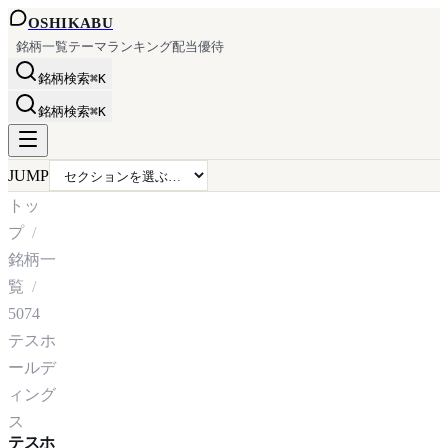
OSHI
KABU
銘柄一覧
テーマ
ランキング
配当
優待
銘柄検索
⌘K
銘柄検索
⌘K
JUMP
トッ
プ
銘柄一
覧
5074
テスホ
ールデ
ィング
ス
テスホ