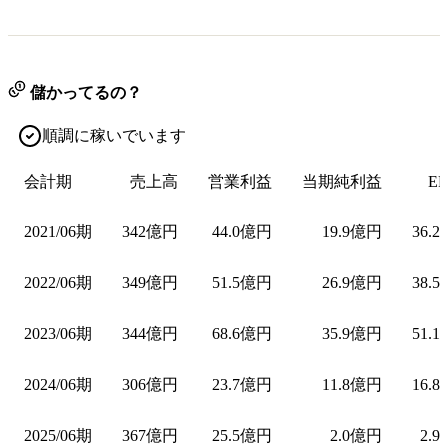
儲かってるの？
順調に稼いでいます
会計期
売上高
営業利益
当期純利益
EP
2021/06期
342億円
44.0億円
19.9億円
36.2
2022/06期
349億円
51.5億円
26.9億円
38.5
2023/06期
344億円
68.6億円
35.9億円
51.1
2024/06期
306億円
23.7億円
11.8億円
16.8
2025/06期
367億円
25.5億円
2.0億円
2.9