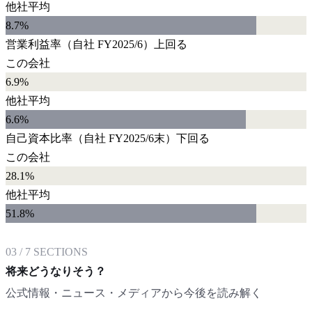
他社平均
8.7
%
営業利益率
（自社
FY2025/6
）
上回る
この会社
6.9%
他社平均
6.6
%
自己資本比率
（自社
FY2025/6末
）
下回る
この会社
28.1%
他社平均
51.8
%
03
/
7
SECTIONS
将来どうなりそう？
公式情報・ニュース・メディアから今後を読み解く