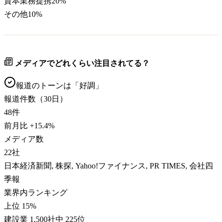
資本業務提携
20
%
その他
10
%
メディアでどれくらい注目されてる？
報道のトーンは「
好調
」
報道件数（30日）
48
件
前月比
+
15.4
%
メディア数
22
社
日本経済新聞, 株探, Yahoo!ファイナンス, PR TIMES, 会社四
季報
業界内ランキング
上位 15%
建設業 1,500社中 225位