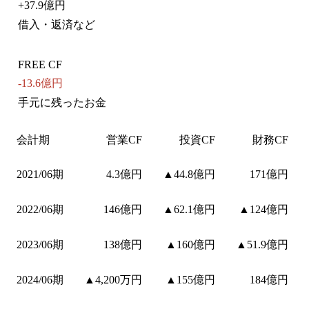
+
37.9億円
借入・返済など
FREE CF
-13.6億円
手元に残ったお金
会計期
営業CF
投資CF
財務CF
2021/06期
4.3億円
▲44.8億円
171億円
2022/06期
146億円
▲62.1億円
▲124億円
2023/06期
138億円
▲160億円
▲51.9億円
2024/06期
▲4,200万円
▲155億円
184億円