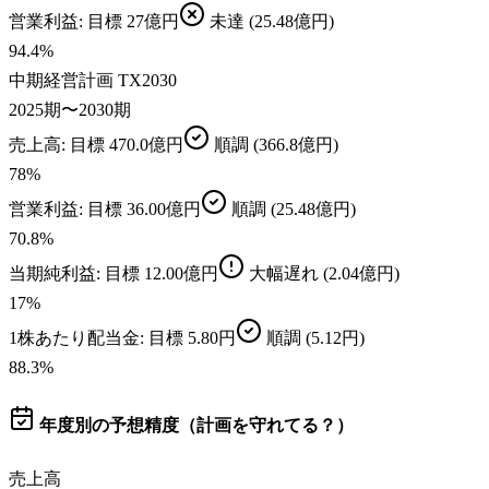
営業利益
: 目標
27億円
未達
(25.48億円)
94.4
%
中期経営計画 TX2030
2025期〜2030期
売上高
: 目標
470.0億円
順調
(366.8億円)
78
%
営業利益
: 目標
36.00億円
順調
(25.48億円)
70.8
%
当期純利益
: 目標
12.00億円
大幅遅れ
(2.04億円)
17
%
1株あたり配当金
: 目標
5.80円
順調
(5.12円)
88.3
%
年度別の予想精度（計画を守れてる？）
売上高