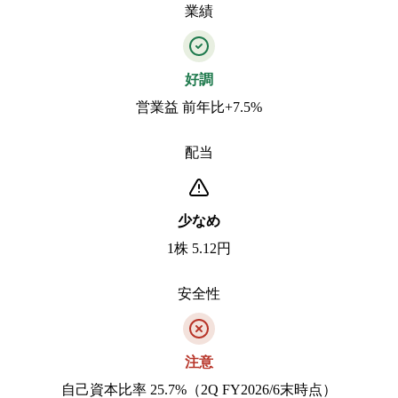
業績
好調
営業益 前年比+7.5%
配当
少なめ
1株 5.12円
安全性
注意
自己資本比率 25.7%（2Q FY2026/6末時点）