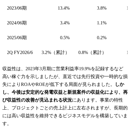
2023/06期
13.4%
3.8%
1
2024/06期
3.4%
1.1%
2025/06期
0.5%
0.2%
2Q FY2026/6
3.2%（累計）
0.8%（累計）
1
収益性は、2023年3月期に営業利益率19.9%を記録するなど
高い稼ぐ力を示しましたが、直近では先行投資や一時的な損
失によりROAやROEが低下する局面が見られました。
しか
し、今後は安定的な発電収益と新規案件の収益化により、再
び収益性の改善が見込まれる状況
にあります。事業の特性
上、プロジェクトごとの売上計上に左右されますが、長期的
には高い収益性を維持できるビジネスモデルを構築していま
す。