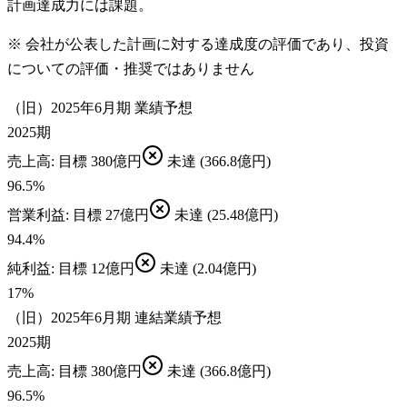
計画達成力には課題。
※ 会社が公表した計画に対する達成度の評価であり、投資
についての評価・推奨ではありません
（旧）2025年6月期 業績予想
2025期
売上高
: 目標
380億円
未達
(366.8億円)
96.5
%
営業利益
: 目標
27億円
未達
(25.48億円)
94.4
%
純利益
: 目標
12億円
未達
(2.04億円)
17
%
（旧）2025年6月期 連結業績予想
2025期
売上高
: 目標
380億円
未達
(366.8億円)
96.5
%