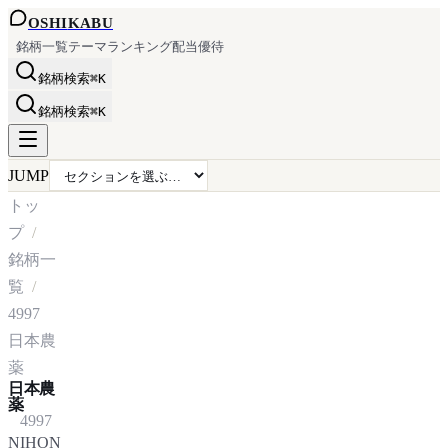
OSHI
KABU
銘柄一覧
テーマ
ランキング
配当
優待
銘柄検索
⌘K
銘柄検索
⌘K
JUMP
トッ
プ
銘柄一
覧
4997
日本農
薬
日本農
薬
4997
NIHON