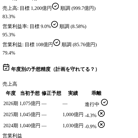
売上高
: 目標
1,200億円
順調
(999.7億円)
83.3
%
営業利益率
: 目標
9.0%
順調
(8.58%)
95.3
%
営業利益
: 目標
108億円
順調
(85.76億円)
79.4
%
年度別の予想精度（計画を守れてる？）
売上高
年度
当初予想
修正予想
実績
乖離
2026期
1,075億円
—
—
進行中
2025期
1,045億円
—
1,000億円
-4.3%
2024期
1,040億円
—
1,030億円
-0.9%
営業利益