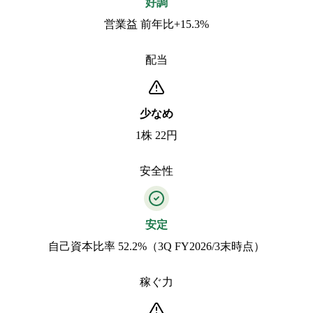
好調
営業益 前年比+15.3%
配当
少なめ
1株 22円
安全性
安定
自己資本比率 52.2%（3Q FY2026/3末時点）
稼ぐ力