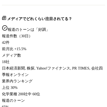
メディアでどれくらい注目されてる？
報道のトーンは「
好調
」
報道件数（30日）
42
件
前月比
+
15.5
%
メディア数
18
社
日本経済新聞, 株探, Yahoo!ファイナンス, PR TIMES, 会社四
季報オンライン
業界内ランキング
上位 30%
化学業種 200社中 60位
報道のトーン
65
%