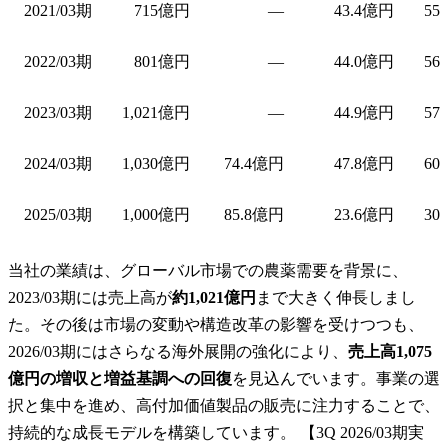
2021/03期
715億円
—
43.4億円
55
2022/03期
801億円
—
44.0億円
56
2023/03期
1,021億円
—
44.9億円
57
2024/03期
1,030億円
74.4億円
47.8億円
60
2025/03期
1,000億円
85.8億円
23.6億円
30
当社の業績は、グローバル市場での農薬需要を背景に、
2023/03期には売上高が
約1,021億円
まで大きく伸長しまし
た。その後は市場の変動や構造改革の影響を受けつつも、
2026/03期にはさらなる海外展開の強化により、
売上高1,075
億円の増収と増益基調への回復
を見込んでいます。事業の選
択と集中を進め、高付加価値製品の販売に注力することで、
持続的な成長モデルを構築しています。 【3Q 2026/03期実