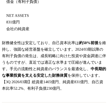
借金（有利子負債）
NET ASSETS
831億円
会社の純資産
財務健全性は安定しており、自己資本比率は
約50%前後
を維
持し、強固な経営基盤を確立しています。2024/03期以降の
有利子負債の発生は、成長戦略に向けた投資や資金調達に伴
うものですが、直近では適正な水準まで圧縮が進んでいま
す。手元の流動性と純資産のバランスを最適化し、
中長期的
な事業投資を支える安定した財務体質
を保持しています。
【3Q 2026/03期】総資産1465億円、純資産831億円、自己資
本比率52.2%、有利子負債230億円。