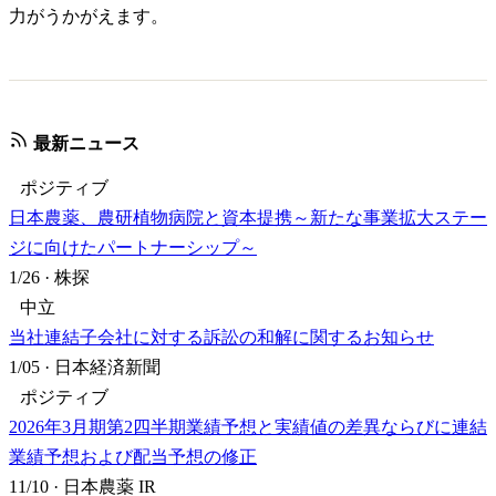
力がうかがえます。
最新ニュース
ポジティブ
日本農薬、農研植物病院と資本提携～新たな事業拡大ステー
ジに向けたパートナーシップ～
1/26
·
株探
中立
当社連結子会社に対する訴訟の和解に関するお知らせ
1/05
·
日本経済新聞
ポジティブ
2026年3月期第2四半期業績予想と実績値の差異ならびに連結
業績予想および配当予想の修正
11/10
·
日本農薬 IR