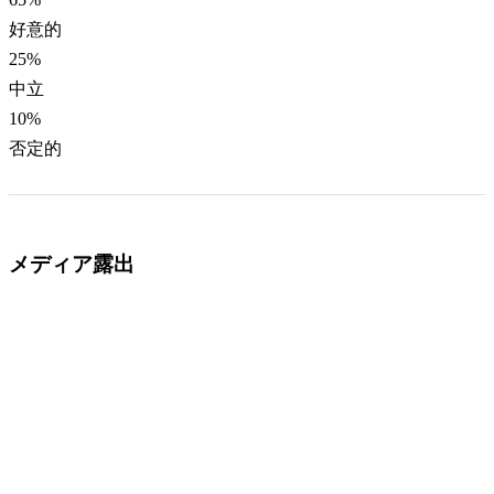
好意的
25
%
中立
10
%
否定的
メディア露出