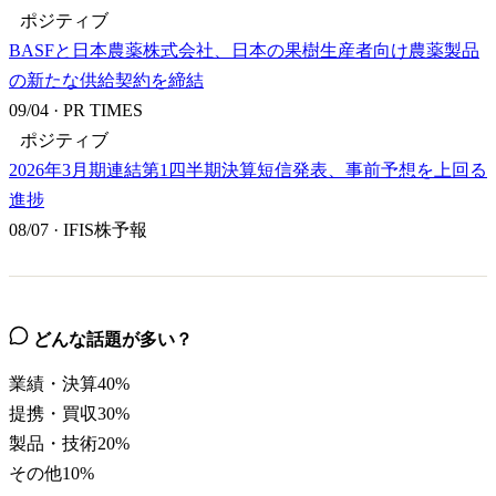
ポジティブ
BASFと日本農薬株式会社、日本の果樹生産者向け農薬製品
の新たな供給契約を締結
09/04
·
PR TIMES
ポジティブ
2026年3月期連結第1四半期決算短信発表、事前予想を上回る
進捗
08/07
·
IFIS株予報
どんな話題が多い？
業績・決算
40
%
提携・買収
30
%
製品・技術
20
%
その他
10
%