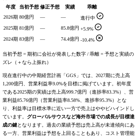
年度
当初予想
修正予想
実績
乖離
2026期
80億円
—
—
進行中
2025期
81億円
—
85.8億円
+5.9%
2024期
83億円
—
74.4億円
-10.4%
当初予想 = 期初に会社が発表した数字 / 乖離 = 予想と実績の
ズレ（＋なら上振れ）
現在進行中の中期経営計画「GGS」では、2027期に売上高
1,200億円、営業利益率9.0%を目標に掲げています。初年度
である2025期の実績は売上高999.7億円（進捗率83.3%）、営
業利益85.76億円（営業利益率8.58%、進捗率95.3%）とな
り、利益率は目標水準に近い一方で売上はややビハインドし
ています。
グローバルサウスなど海外市場での成長が目標達
成の鍵
となります。過去の業績予想は売上高が未達傾向にあ
る一方、営業利益は予想を上回ることもあり、コスト管理能