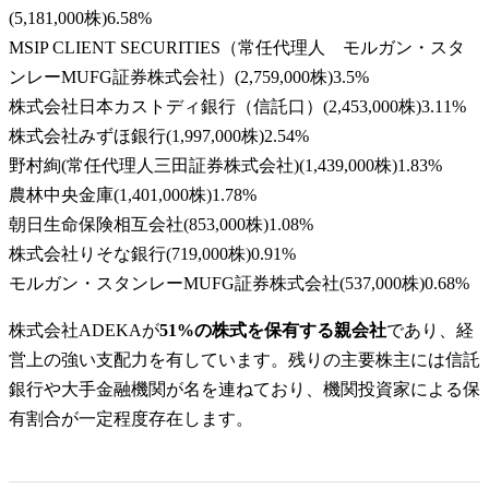
(
5,181,000株
)
6.58
%
MSIP CLIENT SECURITIES（常任代理人 モルガン・スタ
ンレーMUFG証券株式会社）
(
2,759,000株
)
3.5
%
株式会社日本カストディ銀行（信託口）
(
2,453,000株
)
3.11
%
株式会社みずほ銀行
(
1,997,000株
)
2.54
%
野村絢(常任代理人三田証券株式会社)
(
1,439,000株
)
1.83
%
農林中央金庫
(
1,401,000株
)
1.78
%
朝日生命保険相互会社
(
853,000株
)
1.08
%
株式会社りそな銀行
(
719,000株
)
0.91
%
モルガン・スタンレーMUFG証券株式会社
(
537,000株
)
0.68
%
株式会社ADEKAが
51%の株式を保有する親会社
であり、経
営上の強い支配力を有しています。残りの主要株主には信託
銀行や大手金融機関が名を連ねており、機関投資家による保
有割合が一定程度存在します。