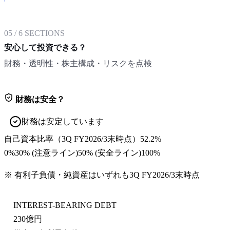
05
/
6
SECTIONS
安心して投資できる？
財務・透明性・株主構成・リスクを点検
財務は安全？
財務は安定しています
自己資本比率
（
3Q FY2026/3末
時点）
52.2%
0%
30
% (注意ライン)
50
% (安全ライン)
100%
※ 有利子負債・純資産はいずれも
3Q FY2026/3末
時点
INTEREST-BEARING DEBT
230億円