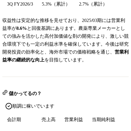
3Q FY2026/3
5.3%（累計）
2.7%（累計）
収益性は安定的な推移を見せており、2025/03期には営業利
益率が
8.6%
と回復基調にあります。農薬専業メーカーとし
ての強みを活かした高付加価値な剤の開発により、激しい競
合環境下でも一定の利益水準を確保しています。今後は研究
開発投資の効率化と、海外市場での価格戦略を通じ、
営業利
益率の継続的な向上
を目指しています。
儲かってるの？
順調に稼いでいます
会計期
売上高
営業利益
当期純利益