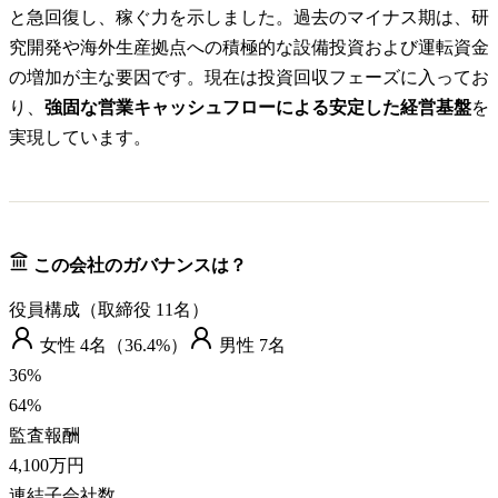
と急回復し、稼ぐ力を示しました。過去のマイナス期は、研
究開発や海外生産拠点への積極的な設備投資および運転資金
の増加が主な要因です。現在は投資回収フェーズに入ってお
り、
強固な営業キャッシュフローによる安定した経営基盤
を
実現しています。
この会社のガバナンスは？
役員構成（取締役
11
名）
女性
4
名（
36.4%
）
男性
7
名
36
%
64
%
監査報酬
4,100万円
連結子会社数