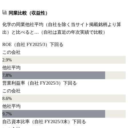
同業比較（収益性）
化学
の同業他社平均（自社を除く当サイト掲載銘柄より算
出）と比べると…（自社は直近の年次実績で比較）
ROE
（自社
FY2025/3
）
下回る
この会社
2.9%
他社平均
7.8
%
営業利益率
（自社
FY2025/3
）
下回る
この会社
8.6%
他社平均
9.7
%
自己資本比率
（自社
FY2025/3末
）
下回る