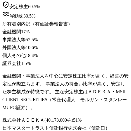
安定株主
69.5
%
浮動株
30.5
%
所有者別内訳（有価証券報告書）
金融機関
17
%
事業法人等
52.5
%
外国法人等
10.6
%
個人その他
18.4
%
証券会社
1.5
%
金融機関・事業法人を中心に安定株主比率が高く、経営の安
定性が際立ちます。 事業法人の持合い比率が高く、安定し
た株主構成が特徴です。 主な安定株主はＡＤＥＫＡ・MSIP
CLIENT SECURITIES（常任代理人 モルガン・スタンレー
MUFG証券）。
株式会社ＡＤＥＫＡ
(
40,173,000株
)
51
%
日本マスタートラスト信託銀行株式会社（信託口）