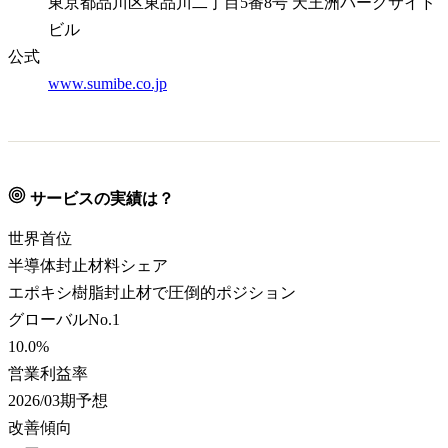
東京都品川区東品川二丁目5番8号 天王洲パークサイド
ビル
公式
www.sumibe.co.jp
サービスの実績は？
世界首位
半導体封止材料シェア
エポキシ樹脂封止材で圧倒的ポジション
グローバルNo.1
10.0
%
営業利益率
2026/03期予想
改善傾向