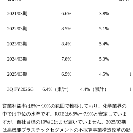
2021/03期
6.6%
3.8%
2022/03期
8.5%
5.1%
2023/03期
8.4%
5.4%
2024/03期
7.8%
5.3%
2025/03期
6.5%
4.5%
1
3Q FY2026/3
6.4%（累計）
4.4%（累計）
1
営業利益率は8%〜10%の範囲で推移しており、化学業界の
中では中位の水準です。ROEは6.5%〜7.9%と安定していま
すが、自社目標の10%にはまだ届いていません。2025/03期
は高機能プラスチックセグメントの不採算事業構造改革の影