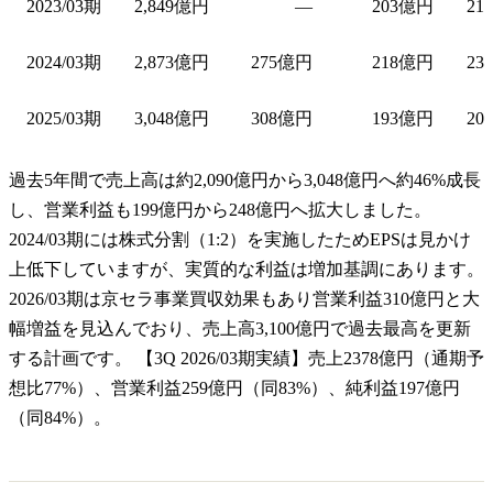
2023/03期
2,849億円
—
203億円
21
2024/03期
2,873億円
275億円
218億円
23
2025/03期
3,048億円
308億円
193億円
20
過去5年間で売上高は約2,090億円から3,048億円へ約46%成長
し、営業利益も199億円から248億円へ拡大しました。
2024/03期には株式分割（1:2）を実施したためEPSは見かけ
上低下していますが、実質的な利益は増加基調にあります。
2026/03期は京セラ事業買収効果もあり営業利益310億円と大
幅増益を見込んでおり、売上高3,100億円で過去最高を更新
する計画です。 【3Q 2026/03期実績】売上2378億円（通期予
想比77%）、営業利益259億円（同83%）、純利益197億円
（同84%）。