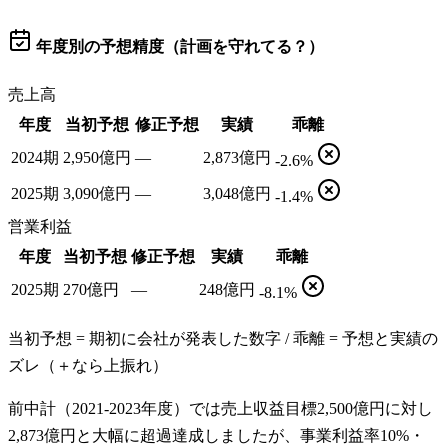
年度別の予想精度（計画を守れてる？）
売上高
年度
当初予想
修正予想
実績
乖離
2024期
2,950億円
—
2,873億円
-2.6%
2025期
3,090億円
—
3,048億円
-1.4%
営業利益
年度
当初予想
修正予想
実績
乖離
2025期
270億円
—
248億円
-8.1%
当初予想 = 期初に会社が発表した数字 / 乖離 = 予想と実績の
ズレ（＋なら上振れ）
前中計（2021-2023年度）では売上収益目標2,500億円に対し
2,873億円と大幅に超過達成しましたが、事業利益率10%・