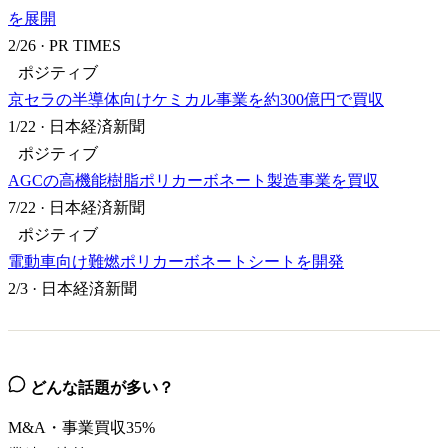
を展開
2/26
·
PR TIMES
ポジティブ
京セラの半導体向けケミカル事業を約300億円で買収
1/22
·
日本経済新聞
ポジティブ
AGCの高機能樹脂ポリカーボネート製造事業を買収
7/22
·
日本経済新聞
ポジティブ
電動車向け難燃ポリカーボネートシートを開発
2/3
·
日本経済新聞
どんな話題が多い？
M&A・事業買収
35
%