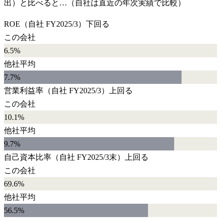
出）と比べると…（自社は直近の年次実績で比較）
ROE
（自社
FY2025/3
）
下回る
この会社
6.5%
他社平均
7.7
%
営業利益率
（自社
FY2025/3
）
上回る
この会社
10.1%
他社平均
9.7
%
自己資本比率
（自社
FY2025/3末
）
上回る
この会社
69.6%
他社平均
56.5
%