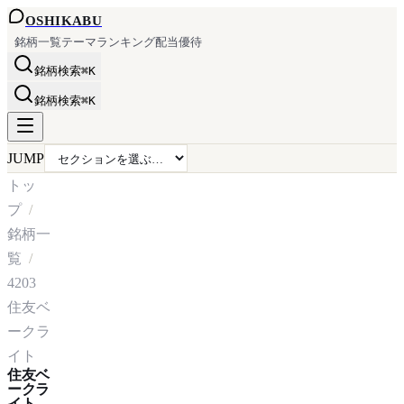
OSHI
KABU
銘柄一覧
テーマ
ランキング
配当
優待
銘柄検索
⌘K
銘柄検索
⌘K
JUMP
トッ
プ
銘柄一
覧
4203
住友ベ
ークラ
イト
住友ベ
ークラ
イト