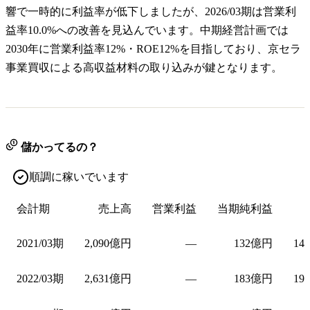
響で一時的に利益率が低下しましたが、2026/03期は営業利
益率10.0%への改善を見込んでいます。中期経営計画では
2030年に営業利益率12%・ROE12%を目指しており、京セラ
事業買収による高収益材料の取り込みが鍵となります。
儲かってるの？
順調に稼いでいます
会計期
売上高
営業利益
当期純利益
2021/03期
2,090億円
—
132億円
14
2022/03期
2,631億円
—
183億円
19