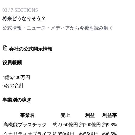
03
/
7
SECTIONS
将来どうなりそう？
公式情報・ニュース・メディアから今後を読み解く
会社の公式開示情報
役員報酬
4億6,400万円
6
名の合計
事業別の稼ぎ
事業名
売上
利益
利益率
高機能プラスチック
約2,050億円
約200億円
約9.8%
クオリティオブライフ
約850億円
約55億円
約6.5%