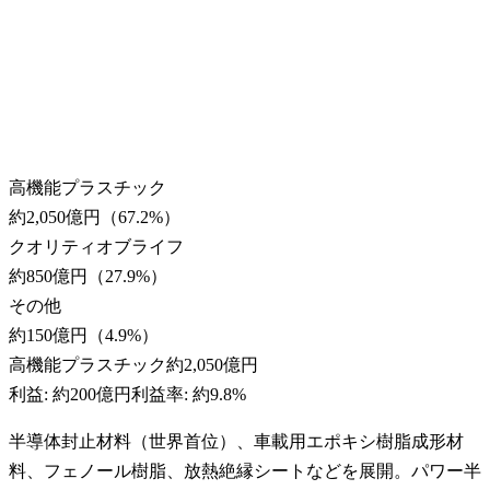
高機能プラスチック
約2,050億円
（
67.2
%）
クオリティオブライフ
約850億円
（
27.9
%）
その他
約150億円
（
4.9
%）
高機能プラスチック
約2,050億円
利益:
約200億円
利益率:
約9.8%
半導体封止材料（世界首位）、車載用エポキシ樹脂成形材
料、フェノール樹脂、放熱絶縁シートなどを展開。パワー半