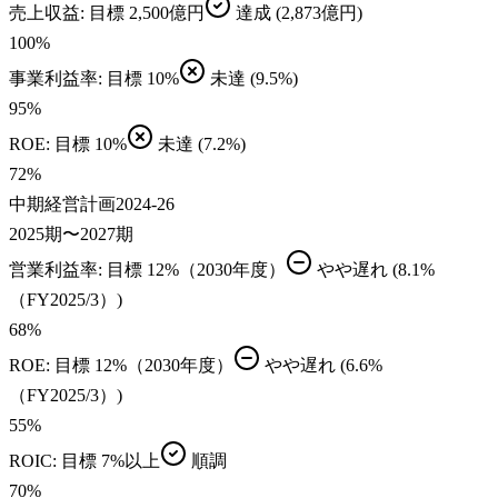
売上収益
: 目標
2,500億円
達成
(2,873億円)
100
%
事業利益率
: 目標
10%
未達
(9.5%)
95
%
ROE
: 目標
10%
未達
(7.2%)
72
%
中期経営計画2024-26
2025期〜2027期
営業利益率
: 目標
12%（2030年度）
やや遅れ
(8.1%
（FY2025/3）)
68
%
ROE
: 目標
12%（2030年度）
やや遅れ
(6.6%
（FY2025/3）)
55
%
ROIC
: 目標
7%以上
順調
70
%