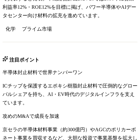
利益率12%・ROE12%を目標に掲げ、パワー半導体やAIデー
タセンター向け材料の拡充を進めています。
化学
プライム
市場
注目ポイント
半導体封止材料で世界ナンバーワン
ICチップを保護するエポキシ樹脂封止材料で圧倒的なグロー
バルシェアを持ち、AI・EV時代のデジタルインフラを支え
ています。
攻めのM&Aで成長を加速
京セラの半導体材料事業（約300億円）やAGCのポリカーボ
ネート事業を買収するなど、大胆な投資で事業基盤を拡大し