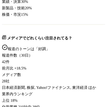
業績・決算
30
%
新製品・技術
20
%
株価・市況
15
%
メディアでどれくらい注目されてる？
報道のトーンは「
好調
」
報道件数（30日）
42
件
前月比
+
18.5
%
メディア数
28
社
日本経済新聞, 株探, Yahoo!ファイナンス, 東洋経済 ほか
業界内ランキング
上位 18%
化学業種 210社中 38位