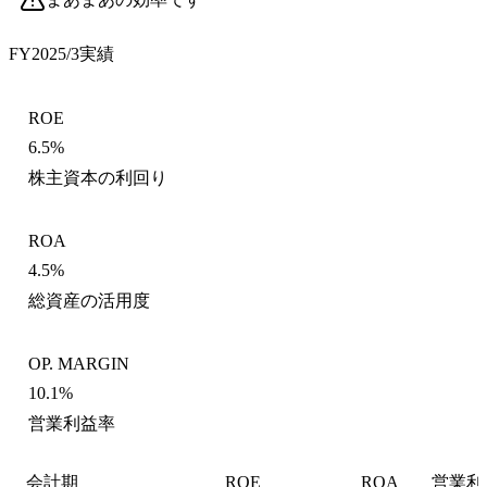
FY2025/3
実績
ROE
6.5%
株主資本の利回り
ROA
4.5%
総資産の活用度
OP. MARGIN
10.1%
営業利益率
会計期
ROE
ROA
営業利