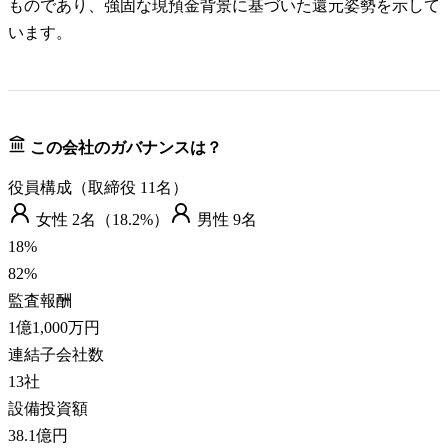
ものであり、強固な現預金背景に基づいた還元姿勢を示して
います。
この会社のガバナンスは？
役員構成（取締役
11
名）
女性
2
名（
18.2%
）
男性
9
名
18
%
82
%
監査報酬
1億1,000万円
連結子会社数
13
社
設備投資額
38.1億円