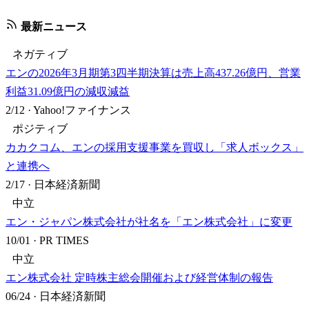
最新ニュース
ネガティブ
エンの2026年3月期第3四半期決算は売上高437.26億円、営業
利益31.09億円の減収減益
2/12
·
Yahoo!ファイナンス
ポジティブ
カカクコム、エンの採用支援事業を買収し「求人ボックス」
と連携へ
2/17
·
日本経済新聞
中立
エン・ジャパン株式会社が社名を「エン株式会社」に変更
10/01
·
PR TIMES
中立
エン株式会社 定時株主総会開催および経営体制の報告
06/24
·
日本経済新聞