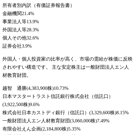
所有者別内訳（有価証券報告書）
金融機関
21.4
%
事業法人等
13.9
%
外国法人等
28.3
%
個人その他
32.6
%
証券会社
3.9
%
外国人・個人投資家の比率が高く、市場の需給が株価に反映
されやすい構造です。 主な安定株主は一般財団法人エン人
材教育財団。
越智 通勝
(
4,383,900株
)
10.73
%
日本マスタートラスト信託銀行株式会社（信託口）
(
3,922,500株
)
9.6
%
株式会社日本カストディ銀行（信託口）
(
3,329,600株
)
8.15
%
一般財団法人エン人材教育財団
(
3,060,000株
)
7.49
%
有限会社えん企画
(
2,184,800株
)
5.35
%