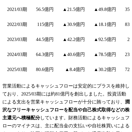
2021/03期
56.5億円
▲21.5億円
▲49.8億円
35
2022/03期
115億円
▲30.9億円
▲18.1億円
83
2023/03期
44.5億円
▲42.2億円
▲92.5億円
2
2024/03期
64.3億円
▲40.6億円
▲78.5億円
23
2025/03期
80.6億円
▲8.4億円
▲30.2億円
72
営業活動によるキャッシュフローは安定的にプラスを維持し
ており、2025/03期には約81億円を創出しました。投資活動
による支出を営業キャッシュフローが十分に賄っており、
潤
沢なフリーキャッシュフローを配当や自己株式取得などの株
主還元へ積極配分
しています。財務活動によるキャッシュフ
ローのマイナスは、主に配当金の支払いや自社株買いによる