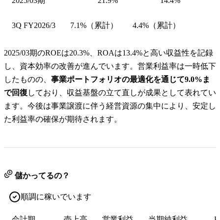
2025/03期
21.9%
14.4%
3Q FY2026/3
7.1%（累計）
4.4%（累計）
2025/03期のROEは20.3%、ROAは13.4%と高い収益性を記録
し、資本効率の改善が進んでいます。営業利益率は一時低下
したものの、
事業ポートフォリオの最適化を通じて9.0%ま
で回復
しており、収益基盤の立て直しが成果として表れてい
ます。今後は事業譲渡に伴う経営資源の集中により、安定し
た利益率の確保が期待されます。
儲かってるの？
順調に稼いでいます
会計期
売上高
営業利益
当期純利益
E