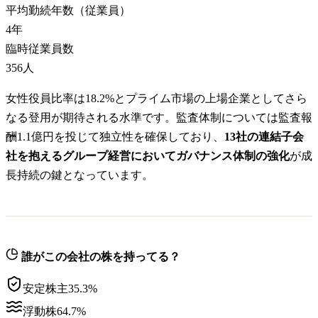
平均勤続年数（従業員）
4
年
臨時従業員数
356
人
女性役員比率は18.2%とプライム市場の上場企業としてさら
なる登用が期待される水準です。監査体制については監査報
酬1.1億円を投じて独立性を確保しており、
13社の連結子会
社を抱えるグループ経営においてガバナンス体制の強化
が成
長持続の鍵となっています。
誰がこの会社の株を持ってる？
安定株主
35.3
%
浮動株
64.7
%