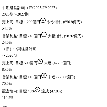
中期経営計画（FY2025-FY2027）
2025期〜2027期
売上高
: 目標
1,200億円
やや遅れ
(656.8億円)
54.7
%
営業利益
: 目標
240億円
大幅遅れ
(58.92億円)
24.6
%
（旧）中期経営計画
〜2020期
売上高
: 目標
500億円
未達
(427.3億円)
85.5
%
営業利益
: 目標
110億円
未達
(77.71億円)
70.6
%
配当性向
: 目標
40%
達成
(47.8%)
119.5
%