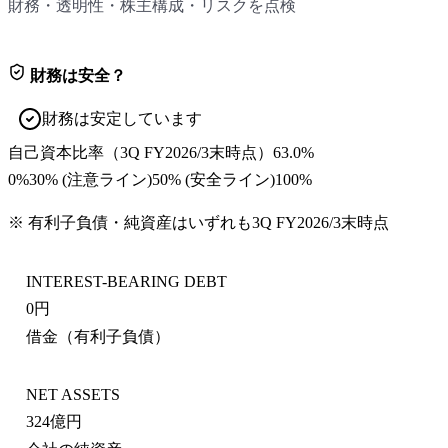
財務・透明性・株主構成・リスクを点検
財務は安全？
財務は安定しています
自己資本比率
（
3Q FY2026/3末
時点）
63.0%
0%
30
% (注意ライン)
50
% (安全ライン)
100%
※ 有利子負債・純資産はいずれも
3Q FY2026/3末
時点
INTEREST-BEARING DEBT
0円
借金（有利子負債）
NET ASSETS
324億円