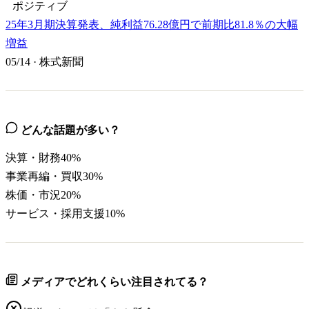
ポジティブ
25年3月期決算発表、純利益76.28億円で前期比81.8％の大幅
増益
05/14
·
株式新聞
どんな話題が多い？
決算・財務
40
%
事業再編・買収
30
%
株価・市況
20
%
サービス・採用支援
10
%
メディアでどれくらい注目されてる？