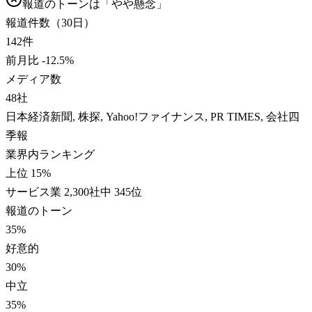
報道のトーンは「
やや懸念
」
報道件数（30日）
142
件
前月比
-12.5
%
メディア数
48
社
日本経済新聞, 株探, Yahoo!ファイナンス, PR TIMES, 会社四
季報
業界内ランキング
上位 15%
サービス業 2,300社中 345位
報道のトーン
35
%
好意的
30
%
中立
35
%