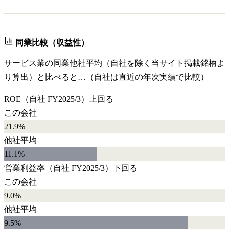
同業比較（収益性）
サービス業
の同業他社平均（自社を除く当サイト掲載銘柄よ
り算出）と比べると…（自社は直近の年次実績で比較）
ROE
（自社
FY2025/3
）
上回る
この会社
21.9%
他社平均
11.1
%
営業利益率
（自社
FY2025/3
）
下回る
この会社
9.0%
他社平均
9.5
%