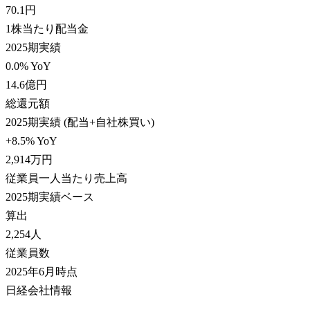
70.1
円
1株当たり配当金
2025期実績
0.0% YoY
14.6
億円
総還元額
2025期実績 (配当+自社株買い)
+8.5% YoY
2,914
万円
従業員一人当たり売上高
2025期実績ベース
算出
2,254
人
従業員数
2025年6月時点
日経会社情報