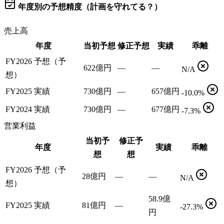
年度別の予想精度（計画を守れてる？）
売上高
年度
当初予想
修正予想
実績
乖離
FY2026 予想（予
622億円
—
—
N/A
想）
FY2025 実績
730億円
—
657億円
-10.0%
FY2024 実績
730億円
—
677億円
-7.3%
営業利益
当初予
修正予
年度
実績
乖離
想
想
FY2026 予想（予
28億円
—
—
N/A
想）
58.9億
FY2025 実績
81億円
—
-27.3%
円