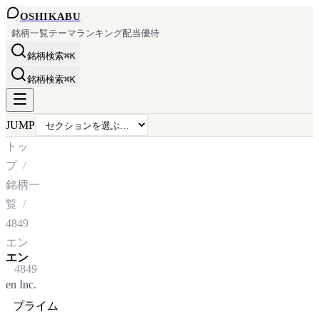
OSHI
KABU
銘柄一覧
テーマ
ランキング
配当
優待
銘柄検索
⌘K
銘柄検索
⌘K
JUMP
トッ
プ
銘柄一
覧
4849
エン
エン
4849
en Inc.
プライム