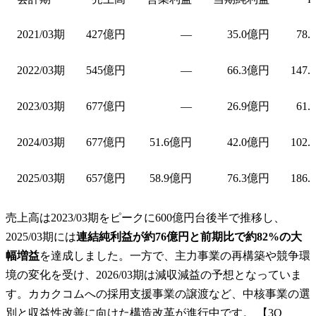
2021/03期
427億円
—
35.0億円
78.
2022/03期
545億円
—
66.3億円
147.
2023/03期
677億円
—
26.9億円
61.
2024/03期
677億円
51.6億円
42.0億円
102.
2025/03期
657億円
58.9億円
76.3億円
186.
売上高は2023/03期をピークに600億円台後半で推移し、
2025/03期には
連結純利益が約76億円と前期比で約82%の大
幅増益
を達成しました。一方で、主力事業の再構築や競争環
境の変化を受け、2026/03期は減収減益の予想となっていま
す。カカクコムへの採用支援事業の譲渡など、中核事業の選
別と収益性改善に向けた構造改革が進行中です。 【3Q