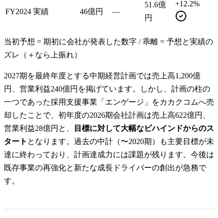
+12.2%
51.6億
FY2024 実績
46億円
—
円
当初予想 = 期初に会社が発表した数字 / 乖離 = 予想と実績の
ズレ（＋なら上振れ）
2027期を最終年度とする中期経営計画では売上高1,200億
円、営業利益240億円を掲げています。しかし、計画の柱の
一つであった採用支援事業「エンゲージ」をカカクコムへ売
却したことで、初年度の2026期会社計画は売上高622億円、
営業利益28億円と、
目標に対して大幅なビハインドからのス
タート
となります。過去の中計（〜2020期）も主要目標が未
達に終わっており、計画達成力には課題が残ります。今後は
既存事業の再強化と新たな成長ドライバーの創出が急務で
す。