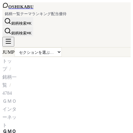
OSHI
KABU
銘柄一覧
テーマ
ランキング
配当
優待
銘柄検索
⌘K
銘柄検索
⌘K
JUMP
トッ
プ
銘柄一
覧
4784
ＧＭＯ
インタ
ーネッ
ト
ＧＭＯ