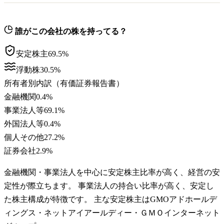
誰がこの会社の株を持ってる？
安定株主
69.5
%
浮動株
30.5
%
所有者別内訳（有価証券報告書）
金融機関
0.4
%
事業法人等
69.1
%
外国法人等
0.4
%
個人その他
27.2
%
証券会社
2.9
%
金融機関・事業法人を中心に安定株主比率が高く、経営の安
定性が際立ちます。 事業法人の持合い比率が高く、安定し
た株主構成が特徴です。 主な安定株主はGMOアドホールデ
ィングス・ネットアイアールディー・ＧＭＯインターネット