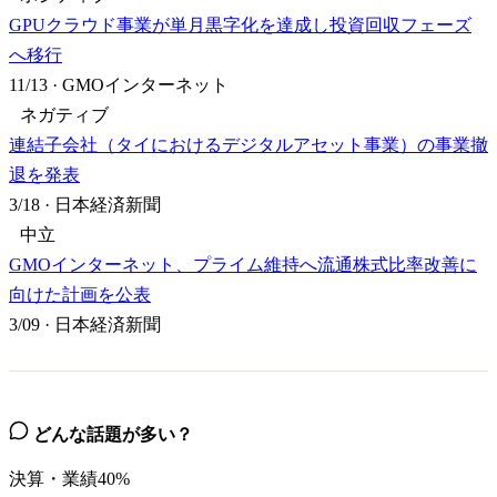
GPUクラウド事業が単月黒字化を達成し投資回収フェーズ
へ移行
11/13
·
GMOインターネット
ネガティブ
連結子会社（タイにおけるデジタルアセット事業）の事業撤
退を発表
3/18
·
日本経済新聞
中立
GMOインターネット、プライム維持へ流通株式比率改善に
向けた計画を公表
3/09
·
日本経済新聞
どんな話題が多い？
決算・業績
40
%