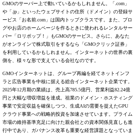
GMOのサーバー上で動いているかもしれません。「.com」
や「.jp」といったウェブサイトの住所（ドメイン）の登録サ
ービス「お名前.com」は国内トップクラスです。また、ブロ
グやお店のホームページを作るときに使われるレンタルサー
バー「ロリポップ！」もGMOのサービス。さらに、あなた
がオンラインで株式取引をするなら「GMOクリック証券」
を利用しているかもしれません。インターネットの世界の裏
側を、様々な形で支えている会社なのです。
GMOインターネットは、グループ再編を経てネットインフ
ラと広告事業を中核に据える総合インターネット企業です。
2025年12月期の業績は、売上高785.5億円、営業利益82.24億
円と大幅な増収増益を達成。祖業のドメイン・ホスティング
事業で安定収益を確保しつつ、生成AIの需要を捉えたGPU
クラウド事業への戦略的投資を加速させています。プライム
市場の維持基準充足に向けた親会社との資本関係見直しも進
行中であり、ガバナンス改革も重要な経営課題となっていま