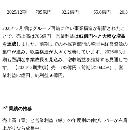
2025/12期
785億円
82.2億円
55.6億円
20.3
2025年3月期はグループ再編に伴い事業構造が刷新されたこ
とで、売上高は785億円、営業利益は
82億円へと大幅な増益
を達成
しました。前期までの不採算部門の整理や経営資源の
集中が進み、収益構造が大きく改善しています。2026年3月
期も堅調な事業成長を見込み、増収増益を維持する見通しで
す。 【2025/12期実績】売上785億円（前期比504.4%）、営
業利益82億円、純利益56億円。
業績の推移
売上高（青）と営業利益（緑）の年度別の伸び。バーが右肩
上がりなら成長中。