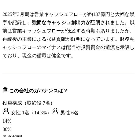
2025年3月期は営業キャッシュフローが約137億円と大幅な黒
字を記録し、
強固なキャッシュ創出力が証明
されました。以
前は営業キャッシュフローが低迷する時期もありましたが、
再編後の主業による収益貢献が鮮明になっています。財務キ
ャッシュフローのマイナスは配当や投資資金の還流を示唆し
ており、現金の循環は健全です。
この会社のガバナンスは？
役員構成（取締役
7
名）
女性
1
名（
14.3%
）
男性
6
名
14
%
86
%