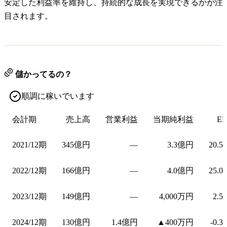
安定した利益率を維持し、持続的な成長を実現できるかが注
目されます。
儲かってるの？
順調に稼いでいます
会計期
売上高
営業利益
当期純利益
EP
2021/12期
345億円
—
3.3億円
20.5
2022/12期
166億円
—
4.0億円
25.0
2023/12期
149億円
—
4,000万円
2.5
2024/12期
130億円
1.4億円
▲400万円
-0.3