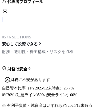
代表者プロフィール
05
/
6
SECTIONS
安心して投資できる？
財務・透明性・株主構成・リスクを点検
財務は安全？
財務に不安があります
自己資本比率
（
FY2025/12末
時点）
25.7%
0%
30
% (注意ライン)
50
% (安全ライン)
100%
※ 有利子負債・純資産はいずれも
FY2025/12末
時点