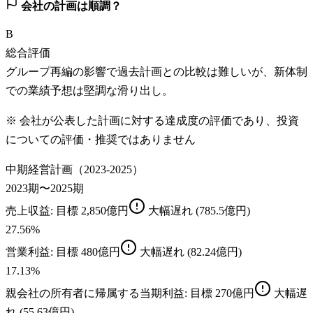
会社の計画は順調？
B
総合評価
グループ再編の影響で過去計画との比較は難しいが、新体制
での業績予想は堅調な滑り出し。
※ 会社が公表した計画に対する達成度の評価であり、投資
についての評価・推奨ではありません
中期経営計画（2023-2025）
2023期〜2025期
売上収益
: 目標
2,850億円
大幅遅れ
(785.5億円)
27.56
%
営業利益
: 目標
480億円
大幅遅れ
(82.24億円)
17.13
%
親会社の所有者に帰属する当期利益
: 目標
270億円
大幅遅
れ
(55.63億円)