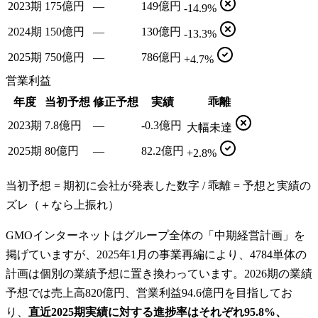
2023期
175億円
—
149億円
-14.9%
2024期
150億円
—
130億円
-13.3%
2025期
750億円
—
786億円
+4.7%
営業利益
年度
当初予想
修正予想
実績
乖離
2023期
7.8億円
—
-0.3億円
大幅未達
2025期
80億円
—
82.2億円
+2.8%
当初予想 = 期初に会社が発表した数字 / 乖離 = 予想と実績の
ズレ（＋なら上振れ）
GMOインターネットはグループ全体の「中期経営計画」を
掲げていますが、2025年1月の事業再編により、4784単体の
計画は個別の業績予想に置き換わっています。2026期の業績
予想では売上高820億円、営業利益94.6億円を目指してお
り、
直近2025期実績に対する進捗率はそれぞれ95.8%、