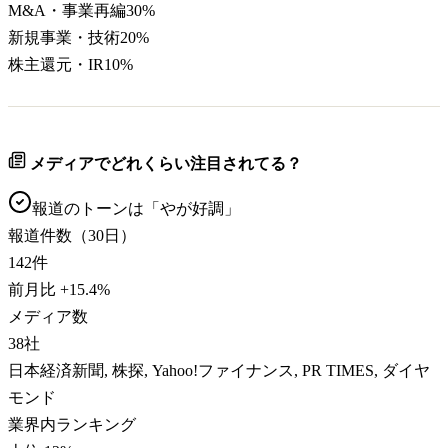
M&A・事業再編
30
%
新規事業・技術
20
%
株主還元・IR
10
%
メディアでどれくらい注目されてる？
報道のトーンは「
やが好調
」
報道件数（30日）
142
件
前月比
+
15.4
%
メディア数
38
社
日本経済新聞, 株探, Yahoo!ファイナンス, PR TIMES, ダイヤ
モンド
業界内ランキング