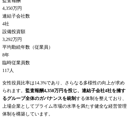
監査報酬
4,350万円
連結子会社数
4
社
設備投資額
3,292万円
平均勤続年数（従業員）
8
年
臨時従業員数
117
人
女性役員比率は14.3%であり、さらなる多様性の向上が求め
られます。
監査報酬4,350万円を投じ、連結子会社4社を擁す
るグループ全体のガバナンスを統制
する体制を整えており、
上場企業としてプライム市場の水準を満たす健全な経営管理
体制を構築しています。