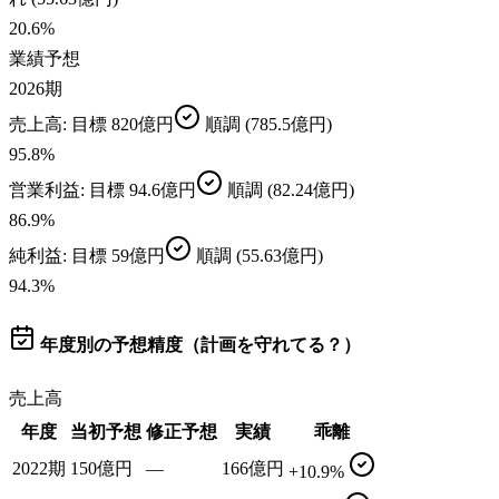
20.6
%
業績予想
2026期
売上高
: 目標
820億円
順調
(785.5億円)
95.8
%
営業利益
: 目標
94.6億円
順調
(82.24億円)
86.9
%
純利益
: 目標
59億円
順調
(55.63億円)
94.3
%
年度別の予想精度（計画を守れてる？）
売上高
年度
当初予想
修正予想
実績
乖離
2022期
150億円
—
166億円
+10.9%