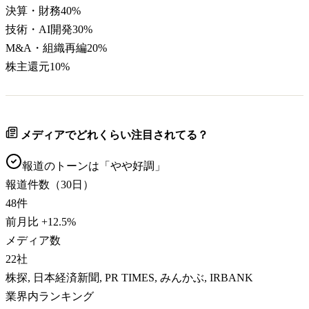
決算・財務
40
%
技術・AI開発
30
%
M&A・組織再編
20
%
株主還元
10
%
メディアでどれくらい注目されてる？
報道のトーンは「
やや好調
」
報道件数（30日）
48
件
前月比
+
12.5
%
メディア数
22
社
株探, 日本経済新聞, PR TIMES, みんかぶ, IRBANK
業界内ランキング