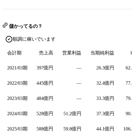
儲かってるの？
順調に稼いでいます
会計期
売上高
営業利益
当期純利益
E
2021/03期
397億円
—
26.3億円
62.
2022/03期
445億円
—
32.4億円
77.
2023/03期
484億円
—
33.3億円
79.
2024/03期
528億円
51.2億円
37.3億円
90.
2025/03期
588億円
59.8億円
44.1億円
106.