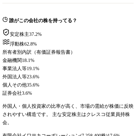
誰がこの会社の株を持ってる？
安定株主
37.2
%
浮動株
62.8
%
所有者別内訳（有価証券報告書）
金融機関
18.1
%
事業法人等
19.1
%
外国法人等
23.6
%
個人その他
35.6
%
証券会社
3.6
%
外国人・個人投資家の比率が高く、市場の需給が株価に反映
されやすい構造です。 主な安定株主はクレスコ従業員持株
会。
有限会社イワサキコーポレーション
(
7,258,400株
)
17.6
%