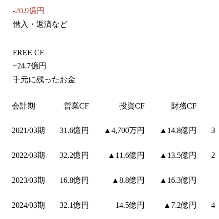
-20.9億円
借入・返済など
FREE CF
+
24.7億円
手元に残ったお金
会計期
営業CF
投資CF
財務CF
2021/03期
31.6億円
▲4,700万円
▲14.8億円
3
2022/03期
32.2億円
▲11.6億円
▲13.5億円
2
2023/03期
16.8億円
▲8.8億円
▲16.3億円
2024/03期
32.1億円
14.5億円
▲7.2億円
4