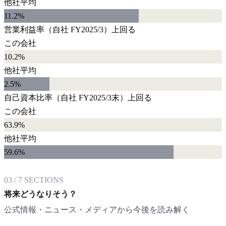
他社平均
11.2
%
営業利益率
（自社
FY2025/3
）
上回る
この会社
10.2%
他社平均
2.5
%
自己資本比率
（自社
FY2025/3末
）
上回る
この会社
63.9%
他社平均
59.6
%
03
/
7
SECTIONS
将来どうなりそう？
公式情報・ニュース・メディアから今後を読み解く