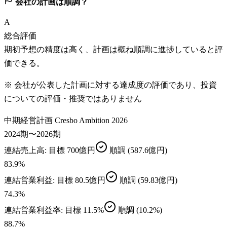
会社の計画は順調？
A
総合評価
期初予想の精度は高く、計画は概ね順調に進捗していると評
価できる。
※ 会社が公表した計画に対する達成度の評価であり、投資
についての評価・推奨ではありません
中期経営計画 Cresbo Ambition 2026
2024期〜2026期
連結売上高
: 目標
700億円
順調
(587.6億円)
83.9
%
連結営業利益
: 目標
80.5億円
順調
(59.83億円)
74.3
%
連結営業利益率
: 目標
11.5%
順調
(10.2%)
88.7
%