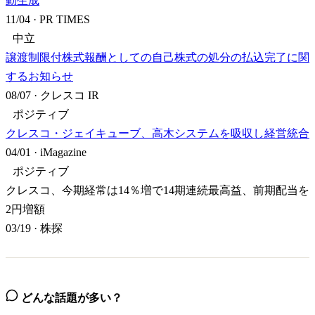
動生成
11/04
·
PR TIMES
中立
譲渡制限付株式報酬としての自己株式の処分の払込完了に関
するお知らせ
08/07
·
クレスコ IR
ポジティブ
クレスコ・ジェイキューブ、高木システムを吸収し経営統合
04/01
·
iMagazine
ポジティブ
クレスコ、今期経常は14％増で14期連続最高益、前期配当を
2円増額
03/19
·
株探
どんな話題が多い？