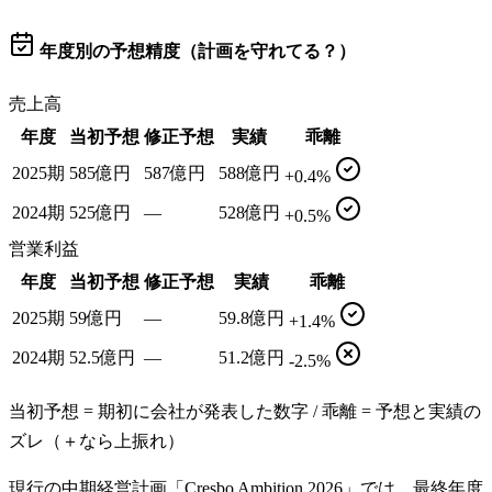
年度別の予想精度（計画を守れてる？）
売上高
年度
当初予想
修正予想
実績
乖離
2025期
585億円
587億円
588億円
+0.4%
2024期
525億円
—
528億円
+0.5%
営業利益
年度
当初予想
修正予想
実績
乖離
2025期
59億円
—
59.8億円
+1.4%
2024期
52.5億円
—
51.2億円
-2.5%
当初予想 = 期初に会社が発表した数字 / 乖離 = 予想と実績の
ズレ（＋なら上振れ）
現行の中期経営計画「Cresbo Ambition 2026」では、最終年度