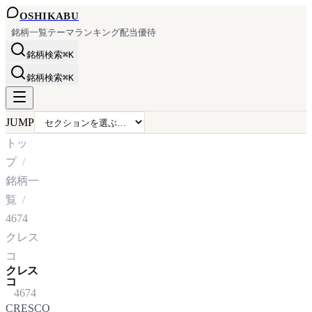
OSHI
KABU
銘柄一覧
テーマ
ランキング
配当
優待
銘柄検索
⌘K
銘柄検索
⌘K
JUMP
トッ
プ
銘柄一
覧
4674
クレス
コ
クレス
コ
4674
CRESCO