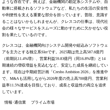
ような存在です。例えば、金融機関の勘定系システムや、自
動車に搭載されるソフトウェアなど、私たちの生活の安全性
や利便性を支える重要な部分を担っています。普段、意識す
ることはないかもしれませんが、クレスコの仕事は、現代社
会の様々なサービスをスムーズに動かすために欠かせない役
割を果たしているのです。
クレスコは、金融機関向けシステム開発や組込みソフトウェ
アを主力とする独立系SIerです。2025期は売上高587.6億円
（前期比11.4%増）、営業利益59.83億円（同16.8%増）と14
期連続の増収増益を見込むなど、安定した成長を継続してい
ます。現在は中期経営計画「Cresbo Ambition 2026」を推進中
で、M&Aも活用しながら2026年度の売上高700億円、営業利
益率11.5%達成を目指しており、成長と収益性の両立を追求
しています。
情報･通信業
プライム
市場