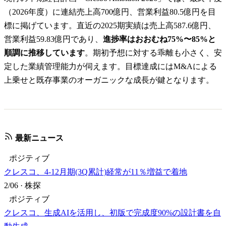
（2026年度）に連結売上高700億円、営業利益80.5億円を目
標に掲げています。直近の2025期実績は売上高587.6億円、
営業利益59.83億円であり、
進捗率はおおむね75%〜85%と
順調に推移しています
。期初予想に対する乖離も小さく、安
定した業績管理能力が伺えます。目標達成にはM&Aによる
上乗せと既存事業のオーガニックな成長が鍵となります。
最新ニュース
ポジティブ
クレスコ、4-12月期(3Q累計)経常が11％増益で着地
2/06
·
株探
ポジティブ
クレスコ、生成AIを活用し、初版で完成度90%の設計書を自