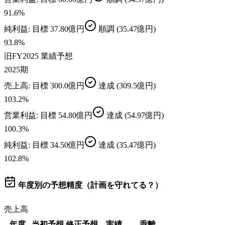
91.6
%
純利益
: 目標
37.80億円
順調
(35.47億円)
93.8
%
旧FY2025 業績予想
2025期
売上高
: 目標
300.0億円
達成
(309.5億円)
103.2
%
営業利益
: 目標
54.80億円
達成
(54.97億円)
100.3
%
純利益
: 目標
34.50億円
達成
(35.47億円)
102.8
%
年度別の予想精度（計画を守れてる？）
売上高
年度
当初予想
修正予想
実績
乖離