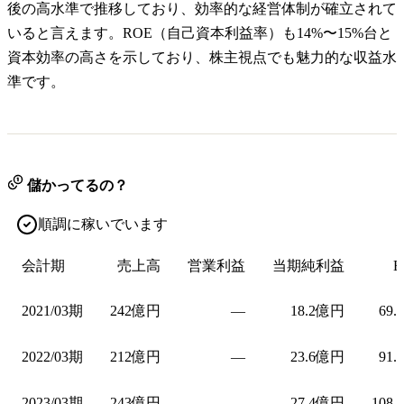
後の高水準で推移しており、効率的な経営体制が確立されて
いると言えます。ROE（自己資本利益率）も14%〜15%台と
資本効率の高さを示しており、株主視点でも魅力的な収益水
準です。
儲かってるの？
順調に稼いでいます
会計期
売上高
営業利益
当期純利益
E
2021/03期
242億円
—
18.2億円
69.
2022/03期
212億円
—
23.6億円
91.
2023/03期
243億円
—
27.4億円
108.