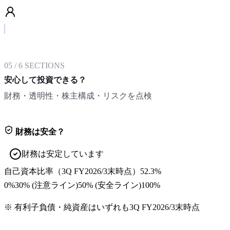
05
/
6
SECTIONS
安心して投資できる？
財務・透明性・株主構成・リスクを点検
財務は安全？
財務は安定しています
自己資本比率
（
3Q FY2026/3末
時点）
52.3%
0%
30
% (注意ライン)
50
% (安全ライン)
100%
※ 有利子負債・純資産はいずれも
3Q FY2026/3末
時点