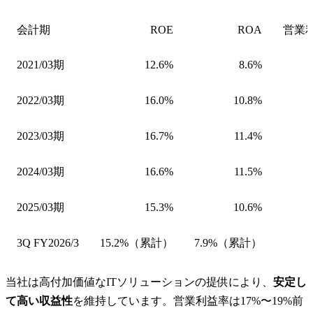
会計期
ROE
ROA
営業
2021/03期
12.6%
8.6%
2022/03期
16.0%
10.8%
2023/03期
16.7%
11.4%
2024/03期
16.6%
11.5%
2025/03期
15.3%
10.6%
3Q FY2026/3
15.2%（累計）
7.9%（累計）
当社は高付加価値なITソリューションの提供により、
安定し
て高い収益性
を維持しています。営業利益率は17%〜19%前