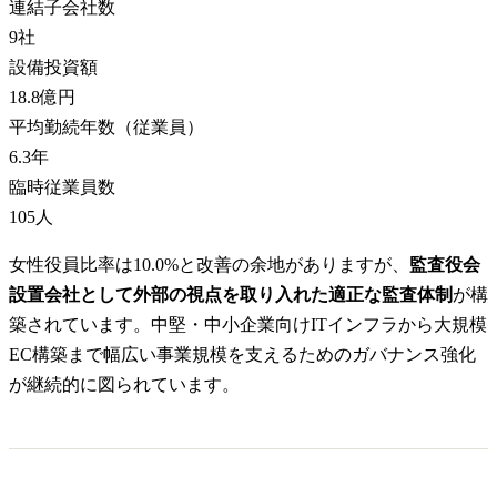
連結子会社数
9
社
設備投資額
18.8億円
平均勤続年数（従業員）
6.3
年
臨時従業員数
105
人
女性役員比率は10.0%と改善の余地がありますが、
監査役会
設置会社として外部の視点を取り入れた適正な監査体制
が構
築されています。中堅・中小企業向けITインフラから大規模
EC構築まで幅広い事業規模を支えるためのガバナンス強化
が継続的に図られています。