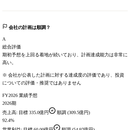
会社の計画は順調？
A
総合評価
期初予想を上回る着地が続いており、計画達成能力は非常に
高い。
※ 会社が公表した計画に対する達成度の評価であり、投資
についての評価・推奨ではありません
FY2026 業績予想
2026期
売上高
: 目標
335.0億円
順調
(309.5億円)
92.4
%
営業利益
: 目標
60.00億円
順調
(54.97億円)