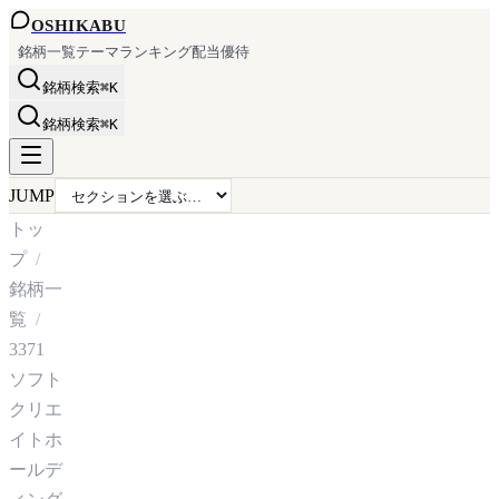
OSHI
KABU
銘柄一覧
テーマ
ランキング
配当
優待
銘柄検索
⌘K
銘柄検索
⌘K
JUMP
トッ
プ
銘柄一
覧
3371
ソフト
クリエ
イトホ
ールデ