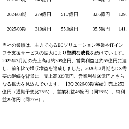
2024/03期
279億円
51.7億円
32.6億円
129.
2025/03期
310億円
55.0億円
35.5億円
141.
当社の業績は、主力であるECソリューション事業やITイン
フラ支援サービスの拡大により
堅調な成長
を続けています。
2025年3月期の売上高は約309億円、営業利益は約55億円に達
し、前年比で増収増益を達成しました。2026年3月期もDX需
要の継続を背景に、売上高335億円、営業利益60億円とさら
なる拡大を見込んでいます。 【3Q 2026/03期実績】売上252
億円（通期予想比75%）、営業利益46億円（同76%）、純利
益29億円（同77%）。