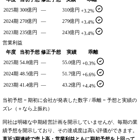
2025期
300億円
—
310億円
+3.2%
2024期
270億円
—
279億円
+3.4%
2023期
235億円
—
243億円
+3.4%
営業利益
年度
当初予想
修正予想
実績
乖離
2025期
54.8億円
—
55.0億円
+0.3%
2024期
48.5億円
—
51.7億円
+6.6%
2023期
41.4億円
—
43.2億円
+4.4%
当初予想 = 期初に会社が発表した数字 / 乖離 = 予想と実績の
ズレ（＋なら上振れ）
同社は明確な中期経営計画を開示していませんが、毎期の業
績予想を開示しており、その達成度は高い評価ができます。
直近3期連続で売上高・営業利益ともに期初予想を上回って