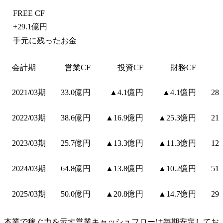
FREE CF
+
29.1億円
手元に残ったお金
会計期
営業CF
投資CF
財務CF
2021/03期
33.0億円
▲4.1億円
▲4.1億円
28
2022/03期
38.6億円
▲16.9億円
▲25.3億円
21
2023/03期
25.7億円
▲13.3億円
▲11.3億円
12
2024/03期
64.8億円
▲13.8億円
▲10.2億円
51
2025/03期
50.0億円
▲20.8億円
▲14.7億円
29
本業で稼ぐ力を示す営業キャッシュフローは毎期安定してお