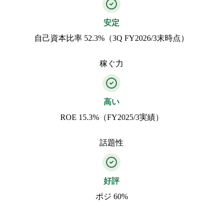
安定
自己資本比率 52.3%（3Q FY2026/3末時点）
稼ぐ力
高い
ROE 15.3%（FY2025/3実績）
話題性
好評
ポジ 60%