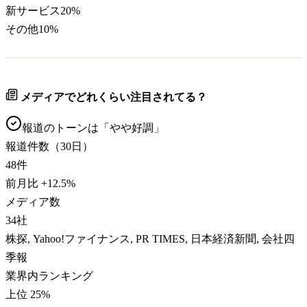
新サービス
20
%
その他
10
%
メディアでどれくらい注目されてる？
報道のトーンは「
やや好調
」
報道件数（30日）
48
件
前月比
+
12.5
%
メディア数
34
社
株探, Yahoo!ファイナンス, PR TIMES, 日本経済新聞, 会社四
季報
業界内ランキング
上位 25%