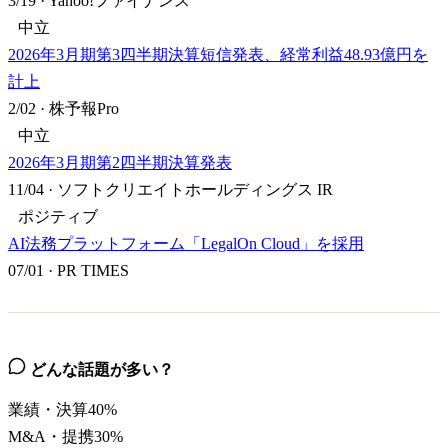
3/19
·
Yahoo!ファイナンス
中立
2026年3月期第3四半期決算短信発表、経常利益48.93億円を
計上
2/02
·
株予報Pro
中立
2026年3月期第2四半期決算発表
11/04
·
ソフトクリエイトホールディングス IR
ポジティブ
AI法務プラットフォーム「LegalOn Cloud」を採用
07/01
·
PR TIMES
どんな話題が多い？
業績・決算
40
%
M&A・提携
30
%