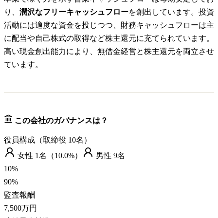
り、
潤沢なフリーキャッシュフロー
を創出しています。投資
活動には適度な資金を投じつつ、財務キャッシュフローは主
に配当や自己株式の取得など株主還元に充てられています。
高い現金創出能力により、無借金経営と株主還元を両立させ
ています。
この会社のガバナンスは？
役員構成（取締役
10
名）
女性
1
名（
10.0%
）
男性
9
名
10
%
90
%
監査報酬
7,500万円