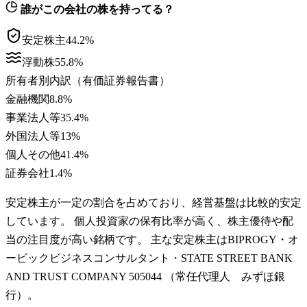
誰がこの会社の株を持ってる？
安定株主
44.2
%
浮動株
55.8
%
所有者別内訳（有価証券報告書）
金融機関
8.8
%
事業法人等
35.4
%
外国法人等
13
%
個人その他
41.4
%
証券会社
1.4
%
安定株主が一定の割合を占めており、経営基盤は比較的安定
しています。 個人投資家の保有比率が高く、株主優待や配
当の注目度が高い銘柄です。 主な安定株主はBIPROGY・オ
ービックビジネスコンサルタント・STATE STREET BANK
AND TRUST COMPANY 505044 （常任代理人 みずほ銀
行）。