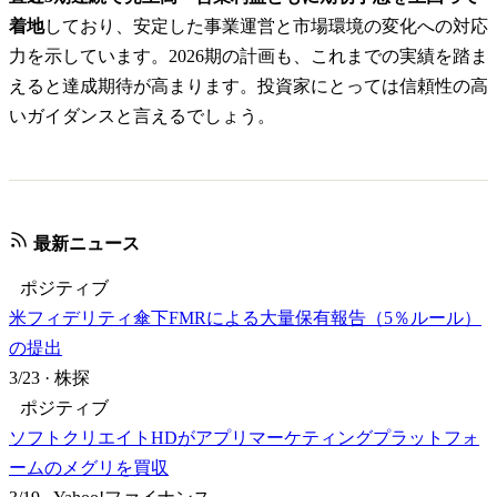
着地
しており、安定した事業運営と市場環境の変化への対応
力を示しています。2026期の計画も、これまでの実績を踏ま
えると達成期待が高まります。投資家にとっては信頼性の高
いガイダンスと言えるでしょう。
最新ニュース
ポジティブ
米フィデリティ傘下FMRによる大量保有報告（5％ルール）
の提出
3/23
·
株探
ポジティブ
ソフトクリエイトHDがアプリマーケティングプラットフォ
ームのメグリを買収