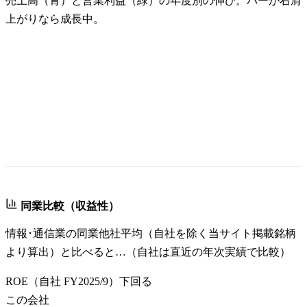
売上高（青）と営業利益（緑）の年度別の伸び。バーが右肩
上がりなら成長中。
同業比較（収益性）
情報･通信業
の同業他社平均（自社を除く当サイト掲載銘柄
より算出）と比べると…（自社は直近の年次実績で比較）
ROE
（自社
FY2025/9
）
下回る
この会社