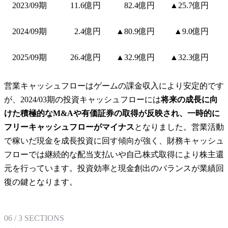
2023/09期
11.6億円
82.4億円
▲25.7億円
2024/09期
2.4億円
▲80.9億円
▲9.0億円
2025/09期
26.4億円
▲32.9億円
▲32.3億円
営業キャッシュフローはゲームの課金収入により安定的です
が、2024/03期の投資キャッシュフローには
将来の成長に向
けた積極的なM&Aや有価証券の取得が反映され、一時的に
フリーキャッシュフローがマイナス
となりました。営業活動
で稼いだ現金を成長投資に回す傾向が強く、財務キャッシュ
フローでは継続的な配当支払いや自己株式取得により株主還
元を行っています。投資効率と現金創出のバランスが業績回
復の鍵となります。
06
/
3
SECTIONS