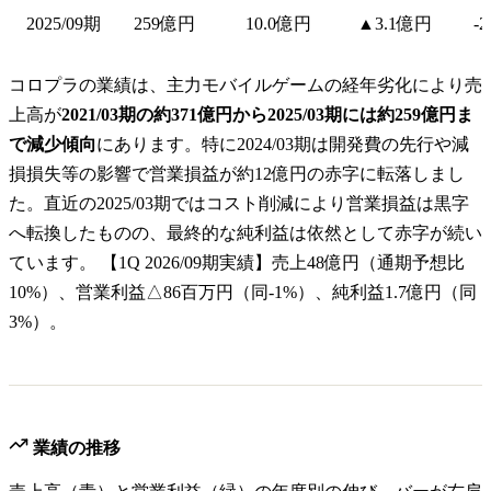
2025/09期
259億円
10.0億円
▲3.1億円
-
コロプラの業績は、主力モバイルゲームの経年劣化により売
上高が
2021/03期の約371億円から2025/03期には約259億円ま
で減少傾向
にあります。特に2024/03期は開発費の先行や減
損損失等の影響で営業損益が約12億円の赤字に転落しまし
た。直近の2025/03期ではコスト削減により営業損益は黒字
へ転換したものの、最終的な純利益は依然として赤字が続い
ています。 【1Q 2026/09期実績】売上48億円（通期予想比
10%）、営業利益△86百万円（同-1%）、純利益1.7億円（同
3%）。
業績の推移