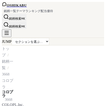
OSHI
KABU
銘柄一覧
テーマ
ランキング
配当
優待
銘柄検索
⌘K
銘柄検索
⌘K
JUMP
トッ
プ
銘柄一
覧
3668
コロプ
ラ
コロプ
ラ
3668
COLOPL,Inc.