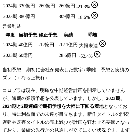
2024期
330億円
260億円
260億円
-21.3%
2023期
380億円
—
309億円
-18.6%
営業利益
年度
当初予想
修正予想
実績
乖離
2024期
40億円
-12億円
-12.1億円
大幅未達
2023期
60億円
—
28.6億円
-52.4%
当初予想 = 期初に会社が発表した数字 / 乖離 = 予想と実績の
ズレ（＋なら上振れ）
コロプラは現在、明確な中期経営計画を開示していません
が、通期の業績予想を公表しています。しかし、
2023期、
2024期と2期連続で期初予想を大幅に下回る着地
となってお
り、特に利益面での未達が目立ちます。新作タイトルの開発
遅延や既存タイトルの売上減少が計画を狂わせる要因となっ
ており、業績の先行きの見通しが立てにくい状況です。まず