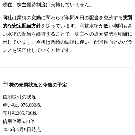
現在、株主優待制度は実施していません。
同社は業績の変動に関わらず年間20円の配当を継続する
実質
的な安定配当方針
を採っています。利益水準が低い期間も高
い水準の配当を維持することで、株主への還元姿勢を明確に
示しています。今後は業績の回復に伴い、配当性向とのバラ
ンスを適正化していく方針です。
株の売買状況と今後の予定
信用取引の状況
買い残
1,076,000株
売り残
205,700株
信用倍率
5.23倍
2026年5月9日
時点