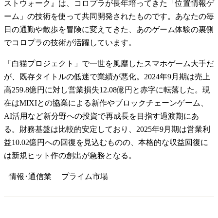
ストウォーク』は、コロプラが長年培ってきた「位置情報ゲ
ーム」の技術を使って共同開発されたものです。あなたの毎
日の通勤や散歩を冒険に変えてきた、あのゲーム体験の裏側
でコロプラの技術が活躍しています。
「白猫プロジェクト」で一世を風靡したスマホゲーム大手だ
が、既存タイトルの低迷で業績が悪化。2024年9月期は売上
高259.8億円に対し営業損失12.08億円と赤字に転落した。現
在はMIXIとの協業による新作やブロックチェーンゲーム、
AI活用など新分野への投資で再成長を目指す過渡期にあ
る。財務基盤は比較的安定しており、2025年9月期は営業利
益10.02億円への回復を見込むものの、本格的な収益回復に
は新規ヒット作の創出が急務となる。
情報･通信業
プライム
市場