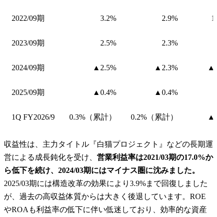
2022/09期
3.2%
2.9%
1
2023/09期
2.5%
2.3%
2024/09期
▲2.5%
▲2.3%
▲4
2025/09期
▲0.4%
▲0.4%
1Q FY2026/9
0.3%（累計）
0.2%（累計）
▲1
収益性は、主力タイトル『白猫プロジェクト』などの長期運
営による成長鈍化を受け、
営業利益率は2021/03期の17.0%か
ら低下を続け、2024/03期にはマイナス圏に沈みました。
2025/03期には構造改革の効果により3.9%まで回復しました
が、過去の高収益体質からは大きく後退しています。ROE
やROAも利益率の低下に伴い低迷しており、効率的な資産