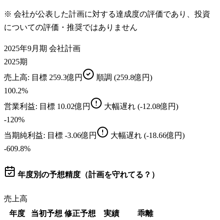
※ 会社が公表した計画に対する達成度の評価であり、投資
についての評価・推奨ではありません
2025年9月期 会社計画
2025期
売上高
: 目標
259.3億円
順調
(259.8億円)
100.2
%
営業利益
: 目標
10.02億円
大幅遅れ
(-12.08億円)
-120
%
当期純利益
: 目標
-3.06億円
大幅遅れ
(-18.66億円)
-609.8
%
年度別の予想精度（計画を守れてる？）
売上高
年度
当初予想
修正予想
実績
乖離