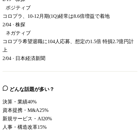
ポジティブ
コロプラ、10-12月期(1Q)経常は8.6倍増益で着地
2/04
·
株探
ネガティブ
コロプラ希望退職に104人応募、想定の1.5倍 特損2.7億円計
上
2/04
·
日本経済新聞
どんな話題が多い？
決算・業績
40
%
資本提携・M&A
25
%
新規サービス・AI
20
%
人事・構造改革
15
%