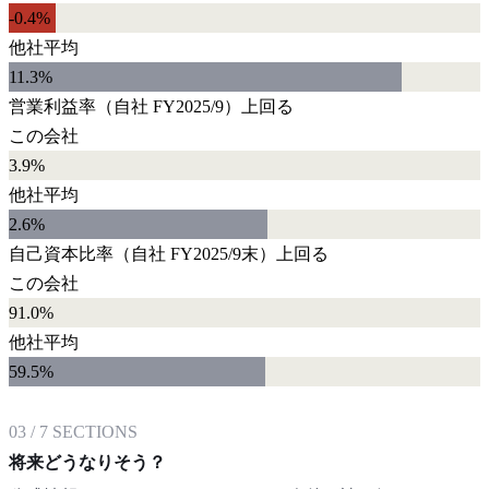
-0.4%
他社平均
11.3
%
営業利益率
（自社
FY2025/9
）
上回る
この会社
3.9%
他社平均
2.6
%
自己資本比率
（自社
FY2025/9末
）
上回る
この会社
91.0%
他社平均
59.5
%
03
/
7
SECTIONS
将来どうなりそう？