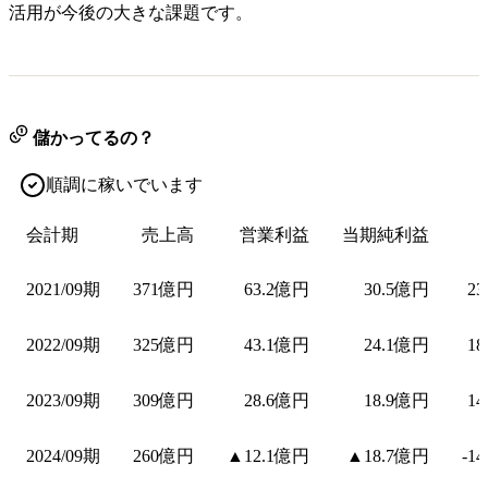
活用が今後の大きな課題です。
儲かってるの？
順調に稼いでいます
会計期
売上高
営業利益
当期純利益
2021/09期
371億円
63.2億円
30.5億円
23
2022/09期
325億円
43.1億円
24.1億円
18
2023/09期
309億円
28.6億円
18.9億円
14
2024/09期
260億円
▲12.1億円
▲18.7億円
-1