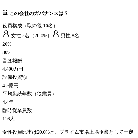
この会社のガバナンスは？
役員構成（取締役
10
名）
女性
2
名（
20.0%
）
男性
8
名
20
%
80
%
監査報酬
4,400万円
設備投資額
4.2億円
平均勤続年数（従業員）
4.4
年
臨時従業員数
116
人
女性役員比率は20.0%と、プライム市場上場企業として
一定