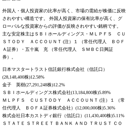
外国人・個人投資家の比率が高く、市場の需給が株価に反映
されやすい構造です。 外国人投資家の保有比率が高く、グ
ローバルな投資家からの評価が反映されやすい銘柄です。
主な安定株主はＳＢＩホールディングス・ＭＬＰＦＳ ＣＵ
ＳＴＯＤＹ ＡＣＣＯＵＮＴ (注）１ （常任代理人 ＢＯＦ
Ａ証券）・五十嵐 充 （常任代理人 ＳＭＢＣ日興証
券）。
日本マスタートラスト信託銀行株式会社（信託口）
(
28,148,400株
)
12.58
%
金子 英樹
(
27,291,248株
)
12.2
%
ＳＢＩホールディングス株式会社
(
13,184,800株
)
5.89
%
ＭＬＰＦＳ ＣＵＳＴＯＤＹ ＡＣＣＯＵＮＴ (注）１ （常
任代理人 ＢＯＦＡ証券株式会社）
(
12,000,000株
)
5.36
%
株式会社日本カストディ銀行（信託口）
(
11,430,400株
)
5.11
%
ＳＴＡＴＥ ＳＴＲＥＥＴ ＢＡＮＫ ＡＮＤ ＴＲＵＳＴ ＣＯ