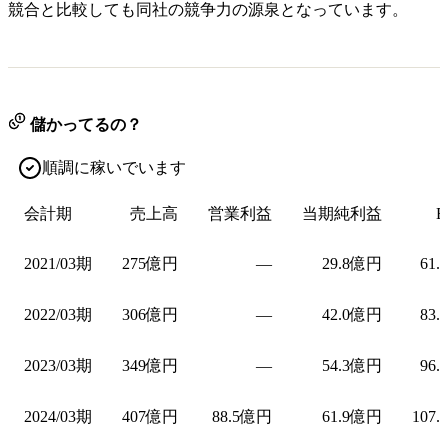
競合と比較しても同社の競争力の源泉となっています。
儲かってるの？
順調に稼いでいます
会計期
売上高
営業利益
当期純利益
E
2021/03期
275億円
—
29.8億円
61.
2022/03期
306億円
—
42.0億円
83.
2023/03期
349億円
—
54.3億円
96.
2024/03期
407億円
88.5億円
61.9億円
107.