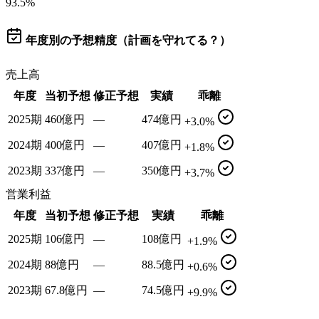
93.5
%
年度別の予想精度（計画を守れてる？）
売上高
年度
当初予想
修正予想
実績
乖離
2025期
460億円
—
474億円
+3.0%
2024期
400億円
—
407億円
+1.8%
2023期
337億円
—
350億円
+3.7%
営業利益
年度
当初予想
修正予想
実績
乖離
2025期
106億円
—
108億円
+1.9%
2024期
88億円
—
88.5億円
+0.6%
2023期
67.8億円
—
74.5億円
+9.9%