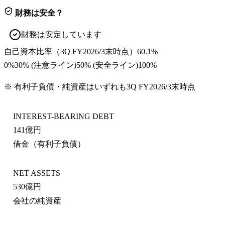
財務は安全？
財務は安定しています
自己資本比率
（
3Q FY2026/3末
時点）
60.1%
0%
30
% (注意ライン)
50
% (安全ライン)
100%
※ 有利子負債・純資産はいずれも
3Q FY2026/3末
時点
INTEREST-BEARING DEBT
141億円
借金（有利子負債）
NET ASSETS
530億円
会社の純資産