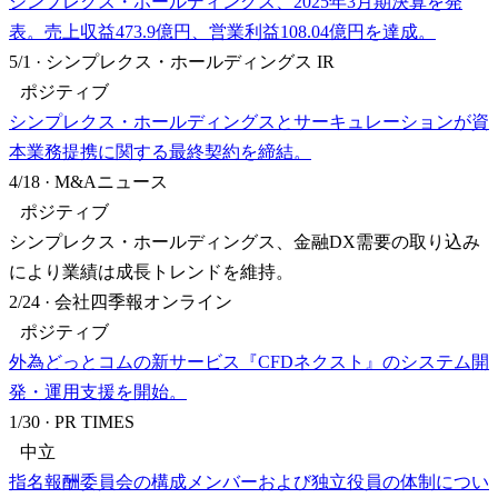
シンプレクス・ホールディングス、2025年3月期決算を発
表。売上収益473.9億円、営業利益108.04億円を達成。
5/1
·
シンプレクス・ホールディングス IR
ポジティブ
シンプレクス・ホールディングスとサーキュレーションが資
本業務提携に関する最終契約を締結。
4/18
·
M&Aニュース
ポジティブ
シンプレクス・ホールディングス、金融DX需要の取り込み
により業績は成長トレンドを維持。
2/24
·
会社四季報オンライン
ポジティブ
外為どっとコムの新サービス『CFDネクスト』のシステム開
発・運用支援を開始。
1/30
·
PR TIMES
中立
指名報酬委員会の構成メンバーおよび独立役員の体制につい