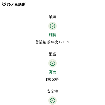
ひとめ診断
業績
好調
営業益 前年比+22.1%
配当
高め
1株 50円
安全性