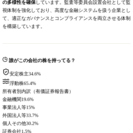
の多様性を確保
しています。監査等委員会設置会社として監
視体制を強化しており、高度な金融システムを扱う企業とし
て、適正なガバナンスとコンプライアンスを両立させる体制
を構築しています。
誰がこの会社の株を持ってる？
安定株主
34.6
%
浮動株
65.4
%
所有者別内訳（有価証券報告書）
金融機関
19.6
%
事業法人等
15
%
外国法人等
33.7
%
個人その他
30.2
%
証券会社
1.5
%