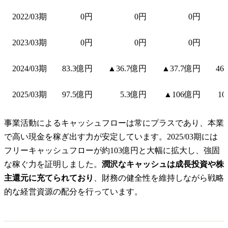
2022/03期
0円
0円
0円
2023/03期
0円
0円
0円
2024/03期
83.3億円
▲36.7億円
▲37.7億円
46
2025/03期
97.5億円
5.3億円
▲106億円
1
事業活動によるキャッシュフローは常にプラスであり、本業
で高い現金を稼ぎ出す力が安定しています。2025/03期には
フリーキャッシュフローが約103億円と大幅に拡大し、強固
な稼ぐ力を証明しました。
潤沢なキャッシュは成長投資や株
主還元に充てられており
、財務の健全性を維持しながら戦略
的な経営資源の配分を行っています。