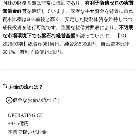
同社の財務基盤は非常に強固であり、
有利子負債ゼロの実質
無借金経営
を継続しています。潤沢な手元資金を背景に自己
資本比率は60%前後と高く、安定した財務体質を維持しつつ
成長投資を遂行可能です。強固な貸借対照表により、
不透明
な市場環境下でも盤石な経営基盤
を誇っています。 【3Q
2026/03期】総資産881億円、純資産530億円、自己資本比率
60.1%、有利子負債141億円。
お金の流れは？
健全なお金の流れです
OPERATING CF
+
97.5億円
本業で稼いだお金