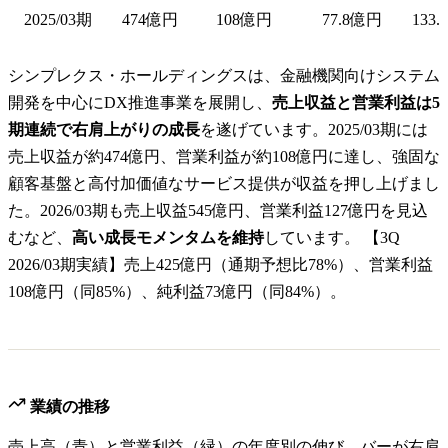
2025/03期
474億円
108億円
77.8億円
133.
シンプレクス・ホールディングスは、金融機関向けシステム
開発を中心にDX推進事業を展開し、
売上収益と営業利益は5
期連続で右肩上がりの成長
を遂げています。2025/03期には
売上収益が約474億円、営業利益が約108億円に達し、強固な
顧客基盤と高付加価値なサービス提供が収益を押し上げまし
た。2026/03期も売上収益545億円、営業利益127億円を見込
むなど、
高い成長モメンタムを維持
しています。 【3Q
2026/03期実績】売上425億円（通期予想比78%）、営業利益
108億円（同85%）、純利益73億円（同84%）。
業績の推移
売上高（青）と営業利益（緑）の年度別の伸び。バーが右肩