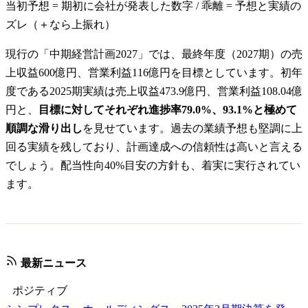
当初予想 = 期初に会社が発表した数字 / 乖離 = 予想と実績の
ズレ（＋なら上振れ）
現行の「中期経営計画2027」では、最終年度（2027期）の売
上収益600億円、営業利益116億円を目標としています。初年
度である2025期実績は売上収益473.9億円、営業利益108.04億
円と、
目標に対してそれぞれ進捗率79.0%、93.1%と極めて
順調な滑り出し
を見せています。過去の業績予想も堅調に上
回る実績を残しており、計画達成への信頼性は高いと言える
でしょう。配当性向40%目安の方針も、着実に実行されてい
ます。
最新ニュース
ポジティブ