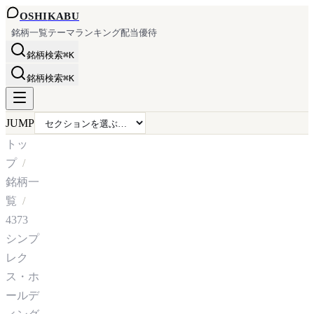
OSHI
KABU
銘柄一覧
テーマ
ランキング
配当
優待
銘柄検索
⌘K
銘柄検索
⌘K
JUMP
トッ
プ
銘柄一
覧
4373
シンプ
レク
ス・ホ
ールデ