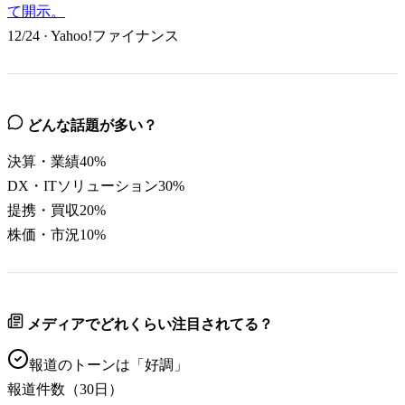
て開示。
12/24
·
Yahoo!ファイナンス
どんな話題が多い？
決算・業績
40
%
DX・ITソリューション
30
%
提携・買収
20
%
株価・市況
10
%
メディアでどれくらい注目されてる？
報道のトーンは「
好調
」
報道件数（30日）