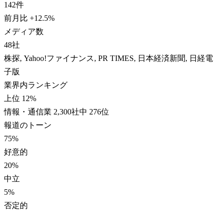
142
件
前月比
+
12.5
%
メディア数
48
社
株探, Yahoo!ファイナンス, PR TIMES, 日本経済新聞, 日経電
子版
業界内ランキング
上位 12%
情報・通信業 2,300社中 276位
報道のトーン
75
%
好意的
20
%
中立
5
%
否定的