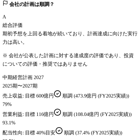
会社の計画は順調？
A
総合評価
期初予想を上回る着地が続いており、計画達成に向けた実行
力は高い。
※ 会社が公表した計画に対する達成度の評価であり、投資
についての評価・推奨ではありません
中期経営計画 2027
2025期〜2027期
売上収益
: 目標
600億円
順調
(473.9億円 (FY2025実績))
79
%
営業利益
: 目標
116億円
順調
(108.04億円 (FY2025実績))
93.1
%
配当性向
: 目標
40%目安
順調
(37.4% (FY2025実績))