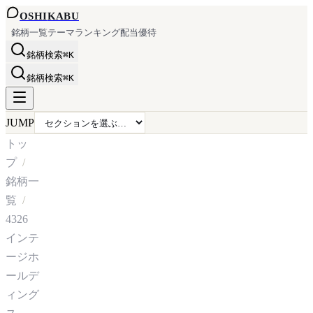
OSHI
KABU
銘柄一覧
テーマ
ランキング
配当
優待
銘柄検索
⌘K
銘柄検索
⌘K
JUMP
トッ
プ
銘柄一
覧
4326
インテ
ージホ
ールデ
ィング