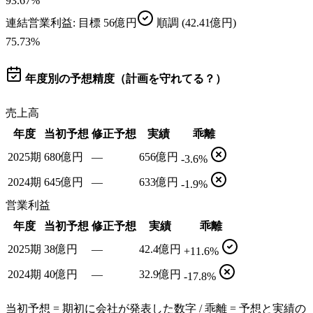
93.67
%
連結営業利益
: 目標
56億円
順調
(42.41億円)
75.73
%
年度別の予想精度（計画を守れてる？）
売上高
年度
当初予想
修正予想
実績
乖離
2025期
680億円
—
656億円
-3.6%
2024期
645億円
—
633億円
-1.9%
営業利益
年度
当初予想
修正予想
実績
乖離
2025期
38億円
—
42.4億円
+11.6%
2024期
40億円
—
32.9億円
-17.8%
当初予想 = 期初に会社が発表した数字 / 乖離 = 予想と実績の