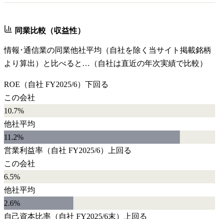
同業比較（収益性）
情報･通信業
の同業他社平均（自社を除く当サイト掲載銘柄
より算出）と比べると…（自社は直近の年次実績で比較）
ROE
（自社
FY2025/6
）
下回る
この会社
10.7%
他社平均
11.2
%
営業利益率
（自社
FY2025/6
）
上回る
この会社
6.5%
他社平均
2.6
%
自己資本比率
（自社
FY2025/6末
）
上回る