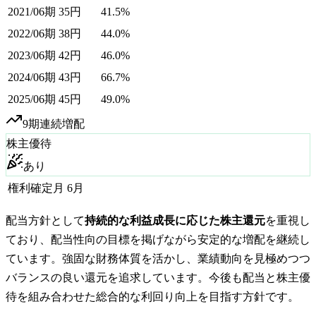
2021/06期
35
円
41.5%
2022/06期
38
円
44.0%
2023/06期
42
円
46.0%
2024/06期
43
円
66.7%
2025/06期
45
円
49.0%
9
期連続増配
株主優待
あり
権利確定月
6月
配当方針として
持続的な利益成長に応じた株主還元
を重視し
ており、配当性向の目標を掲げながら安定的な増配を継続し
ています。強固な財務体質を活かし、業績動向を見極めつつ
バランスの良い還元を追求しています。今後も配当と株主優
待を組み合わせた総合的な利回り向上を目指す方針です。