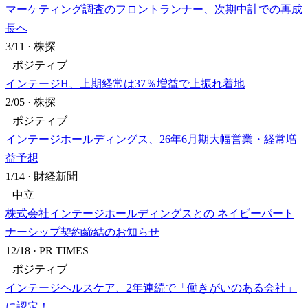
マーケティング調査のフロントランナー、次期中計での再成
長へ
3/11
·
株探
ポジティブ
インテージH、上期経常は37％増益で上振れ着地
2/05
·
株探
ポジティブ
インテージホールディングス、26年6月期大幅営業・経常増
益予想
1/14
·
財経新聞
中立
株式会社インテージホールディングスとの ネイビーパート
ナーシップ契約締結のお知らせ
12/18
·
PR TIMES
ポジティブ
インテージヘルスケア、2年連続で「働きがいのある会社」
に認定！