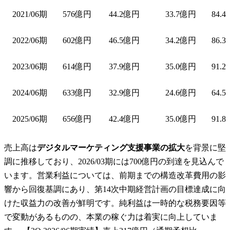
2021/06期
576億円
44.2億円
33.7億円
84.4
2022/06期
602億円
46.5億円
34.2億円
86.3
2023/06期
614億円
37.9億円
35.0億円
91.2
2024/06期
633億円
32.9億円
24.6億円
64.5
2025/06期
656億円
42.4億円
35.0億円
91.8
売上高は
デジタルマーケティング支援事業の拡大
を背景に堅
調に推移しており、2026/03期には700億円の到達を見込んで
います。営業利益については、前期までの構造改革費用の影
響から回復基調にあり、第14次中期経営計画の目標達成に向
けた収益力の改善が鮮明です。純利益は一時的な税務要因等
で変動があるものの、本業の稼ぐ力は着実に向上していま