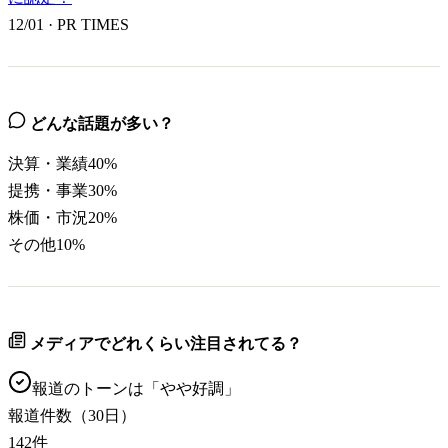
12/01
·
PR TIMES
どんな話題が多い？
決算・業績
40
%
提携・事業
30
%
株価・市況
20
%
その他
10
%
メディアでどれくらい注目されてる？
報道のトーンは「
やや好調
」
報道件数（30日）
142
件