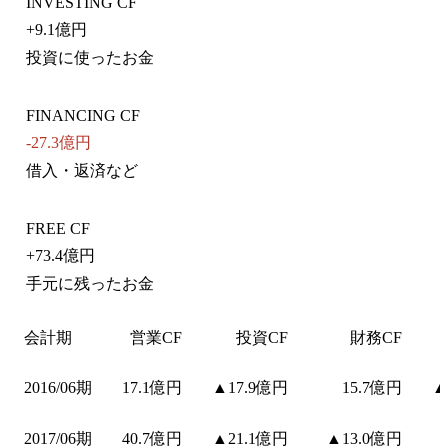
INVESTING CF
+
9.1億円
投資に使ったお金
FINANCING CF
-27.3億円
借入・返済など
FREE CF
+
73.4億円
手元に残ったお金
会計期
営業CF
投資CF
財務CF
2016/06期
17.1億円
▲17.9億円
15.7億円
▲
2017/06期
40.7億円
▲21.1億円
▲13.0億円