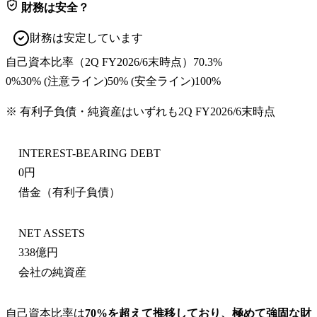
財務は安全？
財務は安定しています
自己資本比率
（
2Q FY2026/6末
時点）
70.3%
0%
30
% (注意ライン)
50
% (安全ライン)
100%
※ 有利子負債・純資産はいずれも
2Q FY2026/6末
時点
INTEREST-BEARING DEBT
0円
借金（有利子負債）
NET ASSETS
338億円
会社の純資産
自己資本比率は
70%を超えて推移しており、極めて強固な財