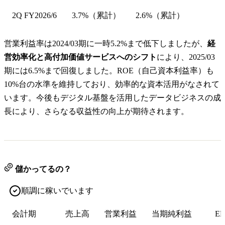
2Q FY2026/6
3.7%（累計）
2.6%（累計）
営業利益率は2024/03期に一時5.2%まで低下しましたが、
経
営効率化と高付加価値サービスへのシフト
により、2025/03
期には6.5%まで回復しました。ROE（自己資本利益率）も
10%台の水準を維持しており、効率的な資本活用がなされて
います。今後もデジタル基盤を活用したデータビジネスの成
長により、さらなる収益性の向上が期待されます。
儲かってるの？
順調に稼いでいます
会計期
売上高
営業利益
当期純利益
EP