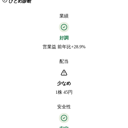
ひとめ診断
業績
好調
営業益 前年比+28.9%
配当
少なめ
1株 45円
安全性