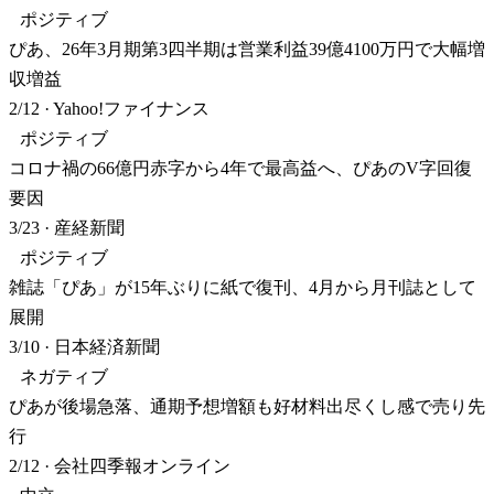
ポジティブ
ぴあ、26年3月期第3四半期は営業利益39億4100万円で大幅増
収増益
2/12
·
Yahoo!ファイナンス
ポジティブ
コロナ禍の66億円赤字から4年で最高益へ、ぴあのV字回復
要因
3/23
·
産経新聞
ポジティブ
雑誌「ぴあ」が15年ぶりに紙で復刊、4月から月刊誌として
展開
3/10
·
日本経済新聞
ネガティブ
ぴあが後場急落、通期予想増額も好材料出尽くし感で売り先
行
2/12
·
会社四季報オンライン