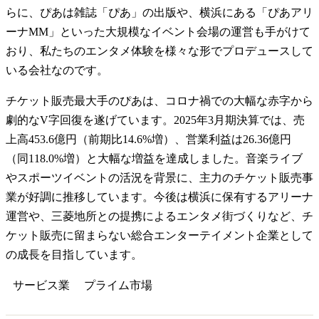
らに、ぴあは雑誌「ぴあ」の出版や、横浜にある「ぴあアリ
ーナMM」といった大規模なイベント会場の運営も手がけて
おり、私たちのエンタメ体験を様々な形でプロデュースして
いる会社なのです。
チケット販売最大手のぴあは、コロナ禍での大幅な赤字から
劇的なV字回復を遂げています。2025年3月期決算では、売
上高453.6億円（前期比14.6%増）、営業利益は26.36億円
（同118.0%増）と大幅な増益を達成しました。音楽ライブ
やスポーツイベントの活況を背景に、主力のチケット販売事
業が好調に推移しています。今後は横浜に保有するアリーナ
運営や、三菱地所との提携によるエンタメ街づくりなど、チ
ケット販売に留まらない総合エンターテイメント企業として
の成長を目指しています。
サービス業
プライム
市場