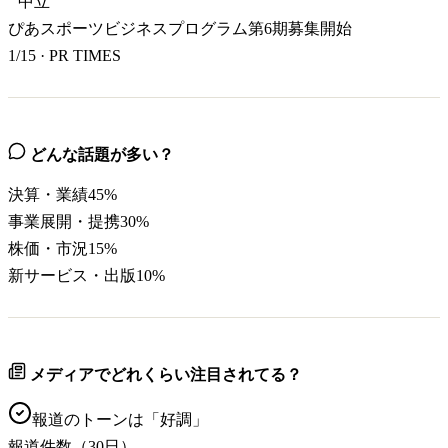
中立
ぴあスポーツビジネスプログラム第6期募集開始
1/15
·
PR TIMES
どんな話題が多い？
決算・業績
45
%
事業展開・提携
30
%
株価・市況
15
%
新サービス・出版
10
%
メディアでどれくらい注目されてる？
報道のトーンは「
好調
」
報道件数（30日）