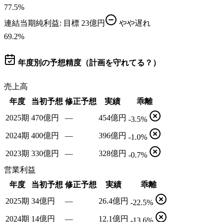
77.5
%
連結当期純利益
: 目標
23億円
やや遅れ
69.2
%
年度別の予想精度（計画を守れてる？）
売上高
年度
当初予想
修正予想
実績
乖離
2025期
470億円
—
454億円
-3.5%
2024期
400億円
—
396億円
-1.0%
2023期
330億円
—
328億円
-0.7%
営業利益
年度
当初予想
修正予想
実績
乖離
2025期
34億円
—
26.4億円
-22.5%
2024期
14億円
—
12.1億円
-13.6%