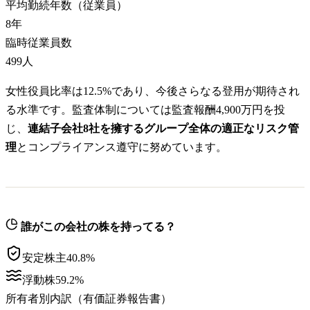
平均勤続年数（従業員）
8
年
臨時従業員数
499
人
女性役員比率は12.5%であり、今後さらなる登用が期待され
る水準です。監査体制については監査報酬4,900万円を投
じ、
連結子会社8社を擁するグループ全体の適正なリスク管
理
とコンプライアンス遵守に努めています。
誰がこの会社の株を持ってる？
安定株主
40.8
%
浮動株
59.2
%
所有者別内訳（有価証券報告書）