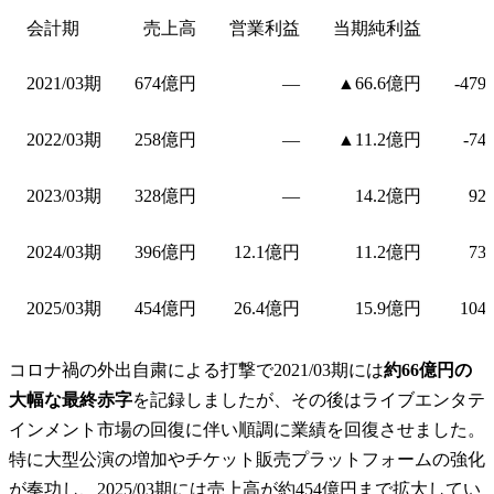
会計期
売上高
営業利益
当期純利益
2021/03期
674億円
—
▲66.6億円
-479
2022/03期
258億円
—
▲11.2億円
-74
2023/03期
328億円
—
14.2億円
92
2024/03期
396億円
12.1億円
11.2億円
73
2025/03期
454億円
26.4億円
15.9億円
104
コロナ禍の外出自粛による打撃で2021/03期には
約66億円の
大幅な最終赤字
を記録しましたが、その後はライブエンタテ
インメント市場の回復に伴い順調に業績を回復させました。
特に大型公演の増加やチケット販売プラットフォームの強化
が奏功し、2025/03期には売上高が約454億円まで拡大してい