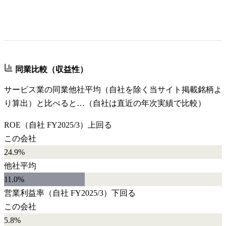
同業比較（収益性）
サービス業
の同業他社平均（自社を除く当サイト掲載銘柄よ
り算出）と比べると…（自社は直近の年次実績で比較）
ROE
（自社
FY2025/3
）
上回る
この会社
24.9%
他社平均
11.0
%
営業利益率
（自社
FY2025/3
）
下回る
この会社
5.8%