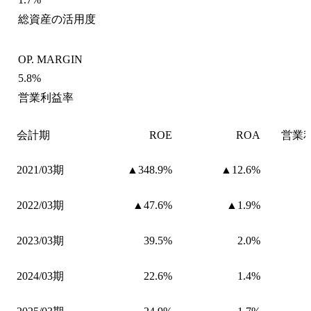
総資産の活用度
OP. MARGIN
5.8%
営業利益率
会計期
ROE
ROA
営業
2021/03期
▲348.9%
▲12.6%
2022/03期
▲47.6%
▲1.9%
2023/03期
39.5%
2.0%
2024/03期
22.6%
1.4%