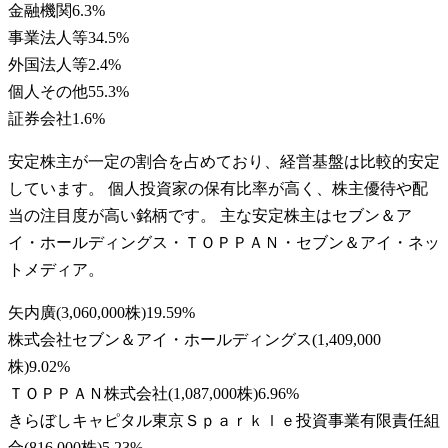
金融機関
6.3
%
事業法人等
34.5
%
外国法人等
2.4
%
個人その他
55.3
%
証券会社
1.6
%
安定株主が一定の割合を占めており、経営基盤は比較的安定
しています。 個人投資家の保有比率が高く、株主優待や配
当の注目度が高い銘柄です。 主な安定株主はセブン＆ア
イ・ホールディングス・ＴＯＰＰＡＮ・セブン＆アイ・ネッ
トメディア。
矢内廣
(
3,060,000株
)
19.59
%
株式会社セブン＆アイ・ホールディングス
(
1,409,000
株
)
9.02
%
ＴＯＰＰＡＮ株式会社
(
1,087,000株
)
6.96
%
きらぼしキャピタル東京Ｓｐａｒｋｌｅ投資事業有限責任組
合
(
816,000株
)
5.23
%