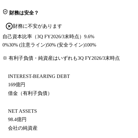
財務は安全？
財務に不安があります
自己資本比率
（
3Q FY2026/3末
時点）
9.6%
0%
30
% (注意ライン)
50
% (安全ライン)
100%
※ 有利子負債・純資産はいずれも
3Q FY2026/3末
時点
INTEREST-BEARING DEBT
169億円
借金（有利子負債）
NET ASSETS
98.4億円
会社の純資産