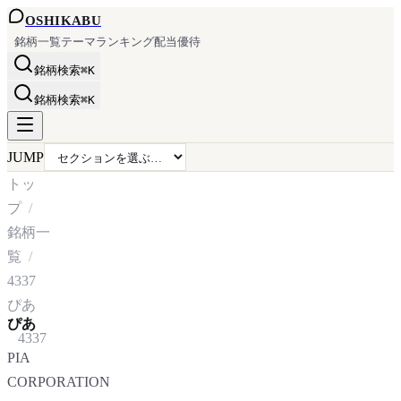
OSHI
KABU
銘柄一覧
テーマ
ランキング
配当
優待
銘柄検索
⌘K
銘柄検索
⌘K
JUMP
トッ
プ
銘柄一
覧
4337
ぴあ
ぴあ
4337
PIA
CORPORATION