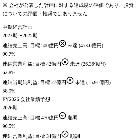
※ 会社が公表した計画に対する達成度の評価であり、投資
についての評価・推奨ではありません
中期経営計画
2023期〜2025期
連結売上高
: 目標
500億円
未達
(453.6億円)
90.7
%
連結営業利益
: 目標
42億円
未達
(26.36億円)
62.8
%
連結当期純利益
: 目標
27億円
未達
(15.91億円)
58.9
%
FY2026 会社業績予想
2026期
連結売上高
: 目標
470億円
順調
96.5
%
連結営業利益
: 目標
34億円
順調