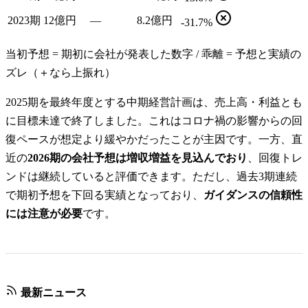
2023期
12億円
—
8.2億円
-31.7%
当初予想 = 期初に会社が発表した数字 / 乖離 = 予想と実績の
ズレ（＋なら上振れ）
2025期を最終年度とする中期経営計画は、売上高・利益とも
に目標未達で終了しました。これはコロナ禍の影響からの回
復ペースが想定より緩やかだったことが主因です。一方、直
近の
2026期の会社予想は増収増益を見込んでおり
、回復トレ
ンドは継続していると評価できます。ただし、過去3期連続
で期初予想を下回る実績となっており、
ガイダンスの信頼性
には注意が必要
です。
最新ニュース