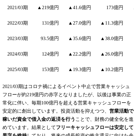
2021/03期
▲219億円
▲41.6億円
173億円
▲
2022/03期
131億円
▲27.0億円
▲11.3億円
2023/03期
93.5億円
▲35.6億円
▲38.0億円
2024/03期
124億円
▲22.2億円
▲26.0億円
2025/03期
153億円
▲19.3億円
▲10.2億円
2021/03期はコロナ禍によるイベント中止で営業キャッシュ
フローが約219億円の赤字となりましたが、以後は事業の正
常化に伴い、毎期100億円を超える営業キャッシュフローを
安定的に創出しています。投資活動を抑えつつ、
営業活動で
稼いだ資金で借入金の返済を行う
ことで、財務の健全化を進
めています。結果として
フリーキャッシュフローは安定して
黒字を維持
しており、将来の成長投資や株主還元に向けた余