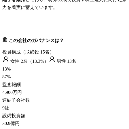
力を着実に蓄えています。
この会社のガバナンスは？
役員構成（取締役
15
名）
女性
2
名（
13.3%
）
男性
13
名
13
%
87
%
監査報酬
4,900万円
連結子会社数
9
社
設備投資額
30.9億円