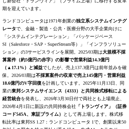
し新会社「トランヴィア」（プライム上場）に移行する変革
期を迎えています。
ランドコンピュータは1971年創業の
独立系システムインテグ
レータ
で、金融・製造・公共・医療分野の大手企業向けに
「システムインテグレーション」「パッケージベース
SI（Salesforce・SAP・SuperStream等）」「インフラソリュー
ション」の3サービスラインを展開。2025/03期は
大規模不採
算案件（約5億円の赤字）の影響で営業利益14.3億円
（▲17.1%）と減益
でしたが、売上137.3億円は前年並みを確
保。2026/03期は
不採算案件の収束で売上145億円・営業利益
18.6億円のV字回復
を計画しています。2025年11月13日、同
業の
東邦システムサイエンス（4333）と共同株式移転による
経営統合
を発表し、2026年3月30日付で両社とも上場廃止、
2026年4月1日に新設の共同持株会社
「トランヴィア」（証券
コード545A、東証プライム）
として再上場します。株式移
転比率は東邦SS 1.27：ランドコンピュータ 1で、創業以来50