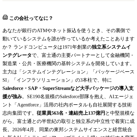
この会社ってなに？
あなたが銀行のATMやネット振込を使うとき、その裏側で
動いているシステムを誰が作っているか考えたことあります
か？ ランドコンピュータは1971年創業の
独立系システムイ
ンテグレータ
で、富士通の主要パートナーとして金融機関・
製造業・公共・医療機関の基幹システムを開発しています。
主力は「システムインテグレーション」「パッケージベース
SI」「インフラソリューション」の3本柱で、特に
Salesforce・SAP・SuperStreamなど大手パッケージの導入支
援が強み
。SE190名規模のSalesforce部隊を抱え、AIエージェ
ント「Agentforce」活用の社内ポータルも自社展開する技術
志向集団です。
従業員563名・連結売上137億円
と中堅規模な
がら、富士通との半世紀の取引と独立系の中立性で着実に成
長。2026年4月、同業の東邦システムサイエンスと経営統合