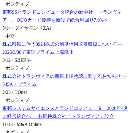
ポジティブ
東邦SSとランドコンピュータ統合の新会社「トランヴィ
ア」、QUOカード優待を新設で総合利回り7.9%へ
5/14
·
ダイヤモンドZAi
中立
株式移転に伴う3924株式の制度信用取引取扱について —
2026/3/30で東証プライム上場廃止
3/12
·
SBI証券
ポジティブ
株式会社トランヴィアの新規上場承認に関するお知らせ —
545A・プライム
2/25
·
TDnet
ポジティブ
東邦システムサイエンスとランドコンピュータ、2026年4月
に経営統合へ — 共同持株会社「トランヴィア」設立
11/13
·
M&A Online
ネガティブ