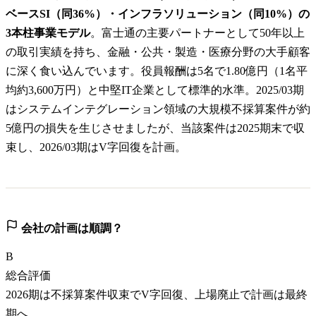
ベースSI（同36%）・インフラソリューション（同10%）の
3本柱事業モデル
。富士通の主要パートナーとして50年以上
の取引実績を持ち、金融・公共・製造・医療分野の大手顧客
に深く食い込んでいます。役員報酬は5名で1.80億円（1名平
均約3,600万円）と中堅IT企業として標準的水準。2025/03期
はシステムインテグレーション領域の大規模不採算案件が約
5億円の損失を生じさせましたが、当該案件は2025期末で収
束し、2026/03期はV字回復を計画。
会社の計画は順調？
B
総合評価
2026期は不採算案件収束でV字回復、上場廃止で計画は最終
期へ