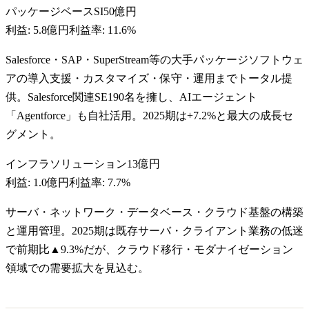
パッケージベースSI
50億円
利益:
5.8億円
利益率:
11.6%
Salesforce・SAP・SuperStream等の大手パッケージソフトウェ
アの導入支援・カスタマイズ・保守・運用までトータル提
供。Salesforce関連SE190名を擁し、AIエージェント
「Agentforce」も自社活用。2025期は+7.2%と最大の成長セ
グメント。
インフラソリューション
13億円
利益:
1.0億円
利益率:
7.7%
サーバ・ネットワーク・データベース・クラウド基盤の構築
と運用管理。2025期は既存サーバ・クライアント業務の低迷
で前期比▲9.3%だが、クラウド移行・モダナイゼーション
領域での需要拡大を見込む。