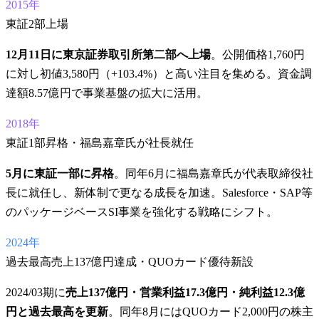
2015年
東証2部上場
12月11日に東京証券取引所第二部へ上場
。公開価格1,760円
に対し初値3,580円（+103.4%）と高い注目を集める。資金調
達額8.57億円で事業基盤の拡大に活用。
2018年
東証1部昇格・福島嘉章氏が社長就任
5月に東証一部に昇格
。同年6月に福島嘉章氏が代表取締役社
長に就任し、新体制で更なる成長を加速。Salesforce・SAP等
のパッケージベースSI事業を強化する戦略にシフト。
2024年
過去最高売上137億円達成・QUOカード優待新設
2024/03期に
売上137億円・営業利益17.3億円・純利益12.3億
円と過去最高を更新
。同年8月にはQUOカード2,000円の株主