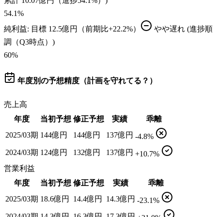
累計 10.07億円（進捗54.1%）)
54.1
%
純利益
: 目標
12.5億円（前期比+22.2%）
やや遅れ
(進捗順
調（Q3時点）)
60
%
年度別の予想精度（計画を守れてる？）
売上高
年度
当初予想
修正予想
実績
乖離
2025/03期
144億円
144億円
137億円
-4.8%
2024/03期
124億円
132億円
137億円
+10.7%
営業利益
年度
当初予想
修正予想
実績
乖離
2025/03期
18.6億円
14.4億円
14.3億円
-23.1%
2024/03期
14.3億円
16.3億円
17.3億円