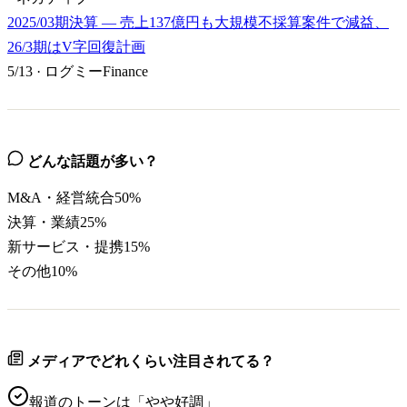
2025/03期決算 — 売上137億円も大規模不採算案件で減益、
26/3期はV字回復計画
5/13
·
ログミーFinance
どんな話題が多い？
M&A・経営統合
50
%
決算・業績
25
%
新サービス・提携
15
%
その他
10
%
メディアでどれくらい注目されてる？
報道のトーンは「
やや好調
」