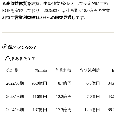
る
高収益体質
を維持。中堅独立系SIerとして安定的に二桁
ROEを実現しており、2026/03期は計画通り18.6億円の営業
利益で
営業利益率12.8%への回復見通し
です。
儲かってるの？
まあまあです
会計期
売上高
営業利益
当期純利益
E
2022/03期
96.0億円
8.7億円
6.3億円
34.
2023/03期
116億円
12.2億円
7.7億円
43.
2024/03期
137億円
17.3億円
12.3億円
68.