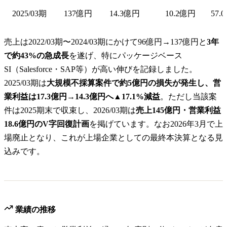
2025/03期
137億円
14.3億円
10.2億円
57.
売上は2022/03期〜2024/03期にかけて96億円→137億円と
3年
で約43%の急成長
を遂げ、特にパッケージベース
SI（Salesforce・SAP等）が高い伸びを記録しました。
2025/03期は
大規模不採算案件で約5億円の損失が発生し、営
業利益は17.3億円→14.3億円へ▲17.1%減益
。ただし当該案
件は2025期末で収束し、2026/03期は
売上145億円・営業利益
18.6億円のV字回復計画
を掲げています。なお2026年3月で上
場廃止となり、これが上場企業としての最終本決算となる見
込みです。
業績の推移