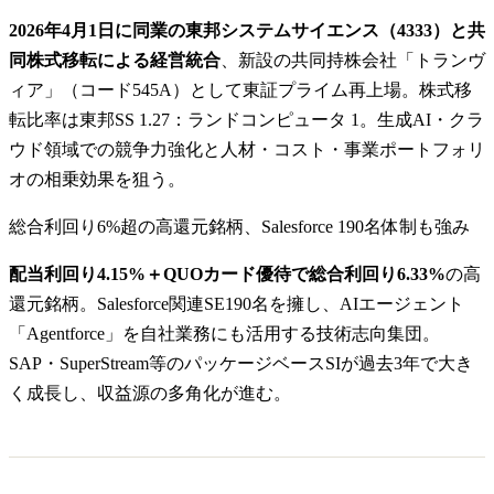
2026年4月1日に同業の東邦システムサイエンス（4333）と共
同株式移転による経営統合
、新設の共同持株会社「トランヴ
ィア」（コード545A）として東証プライム再上場。株式移
転比率は東邦SS 1.27：ランドコンピュータ 1。生成AI・クラ
ウド領域での競争力強化と人材・コスト・事業ポートフォリ
オの相乗効果を狙う。
総合利回り6%超の高還元銘柄、Salesforce 190名体制も強み
配当利回り4.15%＋QUOカード優待で総合利回り6.33%
の高
還元銘柄。Salesforce関連SE190名を擁し、AIエージェント
「Agentforce」を自社業務にも活用する技術志向集団。
SAP・SuperStream等のパッケージベースSIが過去3年で大き
く成長し、収益源の多角化が進む。