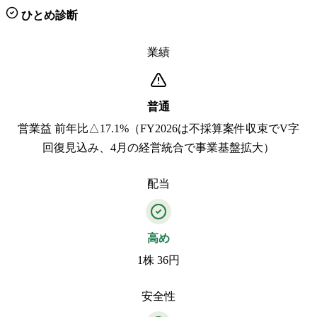
ひとめ診断
業績
普通
営業益 前年比△17.1%（FY2026は不採算案件収束でV字
回復見込み、4月の経営統合で事業基盤拡大）
配当
高め
1株 36円
安全性