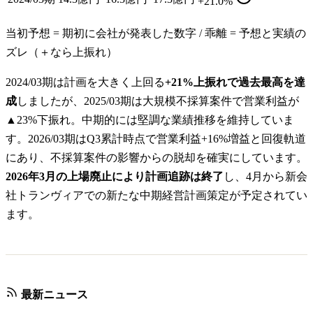
+21.0%
当初予想 = 期初に会社が発表した数字 / 乖離 = 予想と実績の
ズレ（＋なら上振れ）
2024/03期は計画を大きく上回る
+21%上振れで過去最高を達
成
しましたが、2025/03期は大規模不採算案件で営業利益が
▲23%下振れ。中期的には堅調な業績推移を維持していま
す。2026/03期はQ3累計時点で営業利益+16%増益と回復軌道
にあり、不採算案件の影響からの脱却を確実にしています。
2026年3月の上場廃止により計画追跡は終了
し、4月から新会
社トランヴィアでの新たな中期経営計画策定が予定されてい
ます。
最新ニュース