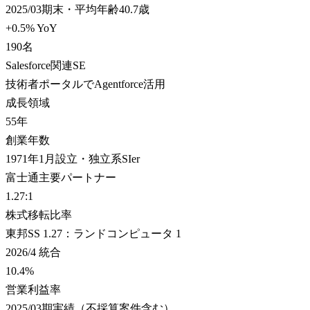
2025/03期末・平均年齢40.7歳
+0.5% YoY
190
名
Salesforce関連SE
技術者ポータルでAgentforce活用
成長領域
55
年
創業年数
1971年1月設立・独立系SIer
富士通主要パートナー
1.27
:1
株式移転比率
東邦SS 1.27：ランドコンピュータ 1
2026/4 統合
10.4
%
営業利益率
2025/03期実績（不採算案件含む）