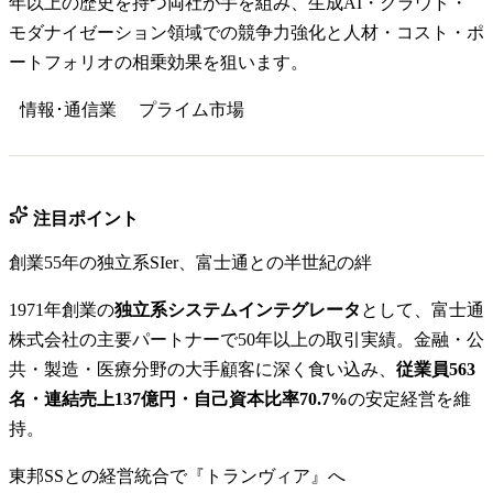
年以上の歴史を持つ両社が手を組み、生成AI・クラウド・
モダナイゼーション領域での競争力強化と人材・コスト・ポ
ートフォリオの相乗効果を狙います。
情報･通信業
プライム
市場
注目ポイント
創業55年の独立系SIer、富士通との半世紀の絆
1971年創業の
独立系システムインテグレータ
として、富士通
株式会社の主要パートナーで50年以上の取引実績。金融・公
共・製造・医療分野の大手顧客に深く食い込み、
従業員563
名・連結売上137億円・自己資本比率70.7%
の安定経営を維
持。
東邦SSとの経営統合で『トランヴィア』へ