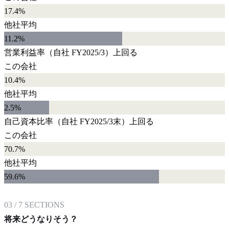
17.4%
他社平均
11.2
%
営業利益率
（自社
FY2025/3
）
上回る
この会社
10.4%
他社平均
2.5
%
自己資本比率
（自社
FY2025/3末
）
上回る
この会社
70.7%
他社平均
59.6
%
03
/
7
SECTIONS
将来どうなりそう？