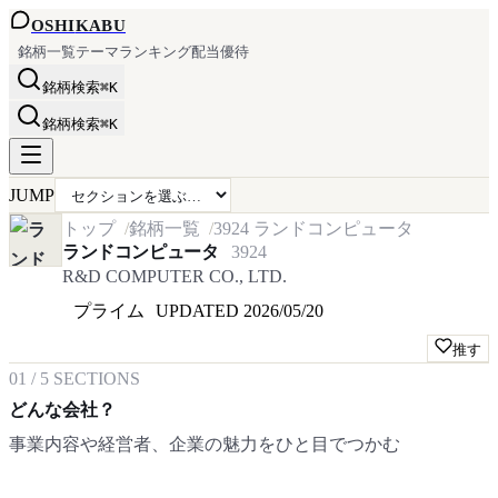
OSHI
KABU
銘柄一覧
テーマ
ランキング
配当
優待
銘柄検索
⌘K
銘柄検索
⌘K
JUMP
トップ
銘柄一覧
3924
ランドコンピュータ
ランドコンピュータ
3924
R&D COMPUTER CO., LTD.
プライム
UPDATED
2026/05/20
推す
01
/
5
SECTIONS
どんな会社？
事業内容や経営者、企業の魅力をひと目でつかむ