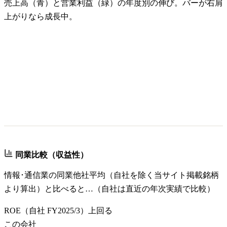
売上高（青）と営業利益（緑）の年度別の伸び。バーが右肩
上がりなら成長中。
同業比較（収益性）
情報･通信業
の同業他社平均（自社を除く当サイト掲載銘柄
より算出）と比べると…（自社は直近の年次実績で比較）
ROE
（自社
FY2025/3
）
上回る
この会社