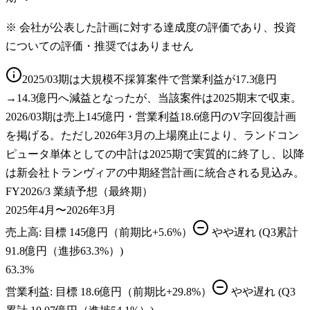
※ 会社が公表した計画に対する達成度の評価であり、投資
についての評価・推奨ではありません
2025/03期は大規模不採算案件で営業利益が17.3億円
→14.3億円へ減益となったが、当該案件は2025期末で収束。
2026/03期は売上145億円・営業利益18.6億円のV字回復計画
を掲げる。ただし2026年3月の上場廃止により、ランドコン
ピュータ単体としての中計は2025期で実質的に終了し、以降
は新会社トランヴィアの中期経営計画に統合される見込み。
FY2026/3 業績予想（最終期）
2025年4月〜2026年3月
売上高
: 目標
145億円（前期比+5.6%）
やや遅れ
(Q3累計
91.8億円（進捗63.3%）)
63.3
%
営業利益
: 目標
18.6億円（前期比+29.8%）
やや遅れ
(Q3