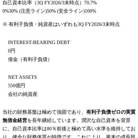
自己資本比率
（
3Q FY2026/3末
時点）
70.7%
0%
30
% (注意ライン)
50
% (安全ライン)
100%
※ 有利子負債・純資産はいずれも
3Q FY2026/3末
時点
INTEREST-BEARING DEBT
0円
借金（有利子負債）
NET ASSETS
550億円
会社の純資産
当社の財務基盤は極めて強固であり、
有利子負債ゼロの実質
無借金経営
を長年継続しています。潤沢な自己資本を背景
に、自己資本比率は80％前後と極めて高い水準を維持してお
り、健全な財務体質が特徴です。これにより、将来の成長投