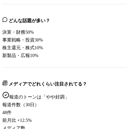
どんな話題が多い？
決算・財務
50
%
事業戦略・投資
30
%
株主還元・株式
10
%
新製品・広報
10
%
メディアでどれくらい注目されてる？
報道のトーンは「
やや好調
」
報道件数（30日）
48
件
前月比
+
12.5
%
メディア数