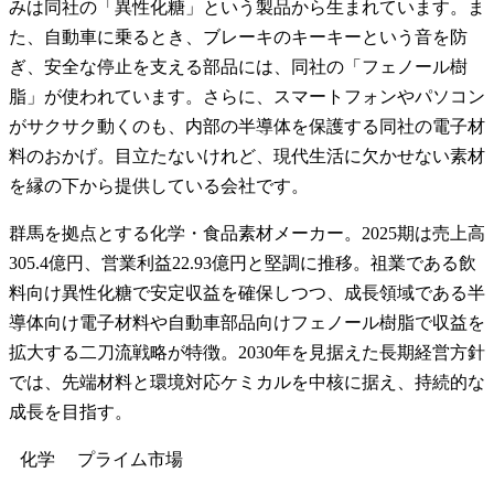
みは同社の「異性化糖」という製品から生まれています。ま
た、自動車に乗るとき、ブレーキのキーキーという音を防
ぎ、安全な停止を支える部品には、同社の「フェノール樹
脂」が使われています。さらに、スマートフォンやパソコン
がサクサク動くのも、内部の半導体を保護する同社の電子材
料のおかげ。目立たないけれど、現代生活に欠かせない素材
を縁の下から提供している会社です。
群馬を拠点とする化学・食品素材メーカー。2025期は売上高
305.4億円、営業利益22.93億円と堅調に推移。祖業である飲
料向け異性化糖で安定収益を確保しつつ、成長領域である半
導体向け電子材料や自動車部品向けフェノール樹脂で収益を
拡大する二刀流戦略が特徴。2030年を見据えた長期経営方針
では、先端材料と環境対応ケミカルを中核に据え、持続的な
成長を目指す。
化学
プライム
市場