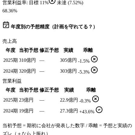
営業利益率
: 目標
11%
未達
(7.52%)
68.36
%
年度別の予想精度（計画を守れてる？）
売上高
年度
当初予想
修正予想
実績
乖離
2025期
310億円
—
305億円
-1.5%
2024期
320億円
—
303億円
-5.3%
営業利益
年度
当初予想
修正予想
実績
乖離
2025期
23億円
—
22.9億円
-0.3%
2024期
19億円
—
27.3億円
+43.6%
当初予想 = 期初に会社が発表した数字 / 乖離 = 予想と実績の
ズレ（＋なら上振れ）