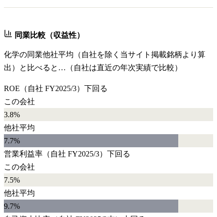
同業比較（収益性）
化学
の同業他社平均（自社を除く当サイト掲載銘柄より算
出）と比べると…（自社は直近の年次実績で比較）
ROE
（自社
FY2025/3
）
下回る
この会社
3.8%
他社平均
7.7
%
営業利益率
（自社
FY2025/3
）
下回る
この会社
7.5%
他社平均
9.7
%