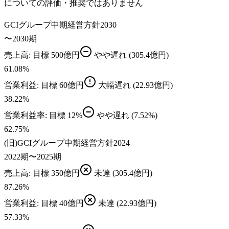
についての評価・推奨ではありません
GCIグループ中期経営方針2030
〜2030期
売上高
: 目標
500億円
やや遅れ
(305.4億円)
61.08
%
営業利益
: 目標
60億円
大幅遅れ
(22.93億円)
38.22
%
営業利益率
: 目標
12%
やや遅れ
(7.52%)
62.75
%
(旧)GCIグループ中期経営方針2024
2022期〜2025期
売上高
: 目標
350億円
未達
(305.4億円)
87.26
%
営業利益
: 目標
40億円
未達
(22.93億円)
57.33
%