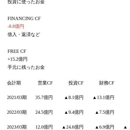
投資に使ったお金
FINANCING CF
-8.8億円
借入・返済など
FREE CF
+
15.2億円
手元に残ったお金
会計期
営業CF
投資CF
財務CF
2021/03期
35.7億円
▲8.1億円
▲13.1億円
2022/03期
24.5億円
▲9.4億円
▲7.5億円
2023/03期
12.0億円
▲24.6億円
▲6.9億円
▲1