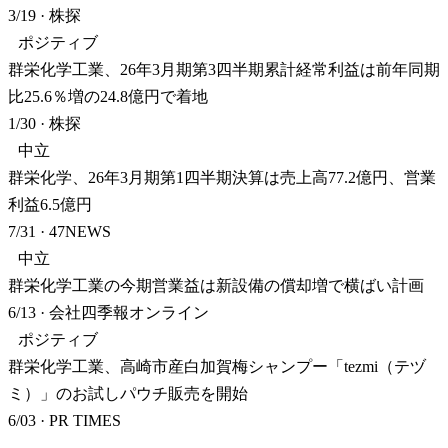
3/19
·
株探
ポジティブ
群栄化学工業、26年3月期第3四半期累計経常利益は前年同期
比25.6％増の24.8億円で着地
1/30
·
株探
中立
群栄化学、26年3月期第1四半期決算は売上高77.2億円、営業
利益6.5億円
7/31
·
47NEWS
中立
群栄化学工業の今期営業益は新設備の償却増で横ばい計画
6/13
·
会社四季報オンライン
ポジティブ
群栄化学工業、高崎市産白加賀梅シャンプー「tezmi（テヅ
ミ）」のお試しパウチ販売を開始
6/03
·
PR TIMES