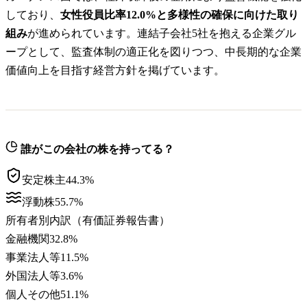
しており、
女性役員比率12.0%と多様性の確保に向けた取り
組み
が進められています。連結子会社5社を抱える企業グル
ープとして、監査体制の適正化を図りつつ、中長期的な企業
価値向上を目指す経営方針を掲げています。
誰がこの会社の株を持ってる？
安定株主
44.3
%
浮動株
55.7
%
所有者別内訳（有価証券報告書）
金融機関
32.8
%
事業法人等
11.5
%
外国法人等
3.6
%
個人その他
51.1
%