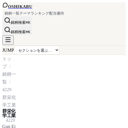
OSHI
KABU
銘柄一覧
テーマ
ランキング
配当
優待
銘柄検索
⌘K
銘柄検索
⌘K
JUMP
トッ
プ
銘柄一
覧
4229
群栄化
学工業
群栄化
学工業
4229
Gun Ei