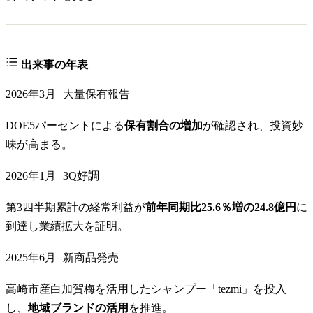
出来事の年表
2026年3月
大量保有報告
DOE5パーセントによる
保有割合の増加
が確認され、投資妙
味が高まる。
2026年1月
3Q好調
第3四半期累計の経常利益が
前年同期比25.6％増の24.8億円
に
到達し業績拡大を証明。
2025年6月
新商品発売
高崎市産白加賀梅を活用したシャンプー「tezmi」を投入
し、
地域ブランドの活用
を推進。