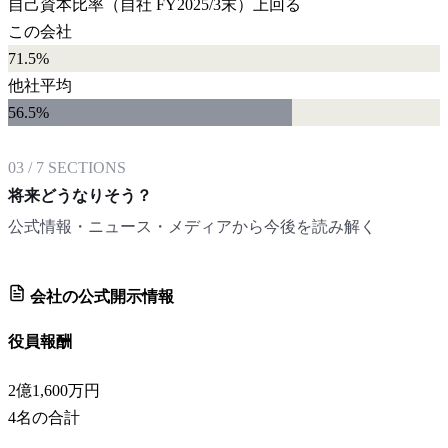
自己資本比率
（自社
FY2025/3末
）
上回る
この会社
71.5%
他社平均
56.5
%
03
/
7
SECTIONS
将来どうなりそう？
公式情報・ニュース・メディアから今後を読み解く
会社の公式開示情報
役員報酬
2億1,600万円
4
名の合計