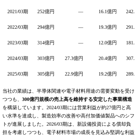
2021/03期
252億円
—
16.1億円
242.
2022/03期
294億円
—
19.3億円
291.
2023/03期
314億円
—
12.0億円
181.
2024/03期
303億円
27.3億円
20.4億円
307.
2025/03期
305億円
22.9億円
19.2億円
289.
当社の業績は、半導体関連や電子材料用途の需要変動を受け
つつも、
300億円規模の売上高を維持する安定した事業構造
を構築しています。2024/03期には営業利益が約27億円と高
い水準を達成し、製造効率の改善や高付加価値製品へのシフ
トが進展しました。2026/03期は、新設備投資による償却負
担を考慮しつつも、電子材料市場の成長を見込み堅調な利益