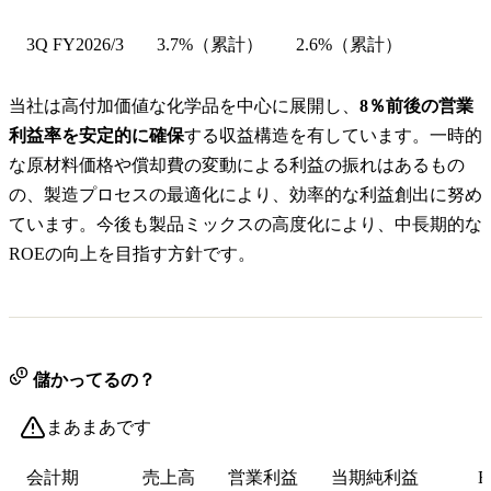
3Q FY2026/3
3.7%（累計）
2.6%（累計）
当社は高付加価値な化学品を中心に展開し、
8％前後の営業
利益率を安定的に確保
する収益構造を有しています。一時的
な原材料価格や償却費の変動による利益の振れはあるもの
の、製造プロセスの最適化により、効率的な利益創出に努め
ています。今後も製品ミックスの高度化により、中長期的な
ROEの向上を目指す方針です。
儲かってるの？
まあまあです
会計期
売上高
営業利益
当期純利益
E