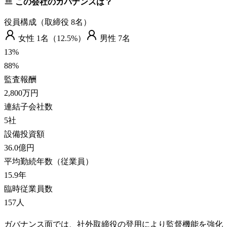
この会社のガバナンスは？
役員構成（取締役
8
名）
女性
1
名（
12.5%
）
男性
7
名
13
%
88
%
監査報酬
2,800万円
連結子会社数
5
社
設備投資額
36.0億円
平均勤続年数（従業員）
15.9
年
臨時従業員数
157
人
ガバナンス面では、社外取締役の登用により監督機能を強化