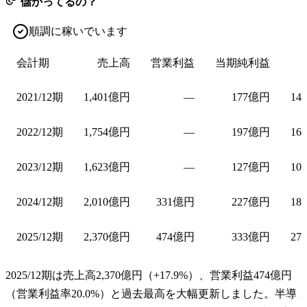
儲かってるの？
順調に稼いでいます
会計期
売上高
営業利益
当期純利益
2021/12期
1,401億円
—
177億円
14
2022/12期
1,754億円
—
197億円
16
2023/12期
1,623億円
—
127億円
10
2024/12期
2,010億円
331億円
227億円
18
2025/12期
2,370億円
474億円
333億円
27
2025/12期は売上高2,370億円（+17.9%）、営業利益474億円
（営業利益率20.0%）と過去最高を大幅更新しました。半導