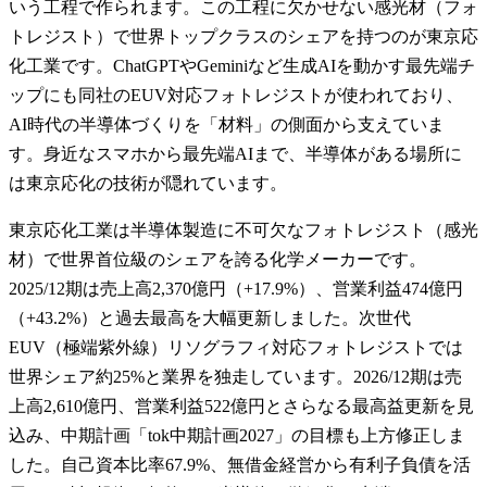
いう工程で作られます。この工程に欠かせない感光材（フォ
トレジスト）で世界トップクラスのシェアを持つのが東京応
化工業です。ChatGPTやGeminiなど生成AIを動かす最先端チ
ップにも同社のEUV対応フォトレジストが使われており、
AI時代の半導体づくりを「材料」の側面から支えていま
す。身近なスマホから最先端AIまで、半導体がある場所に
は東京応化の技術が隠れています。
東京応化工業は半導体製造に不可欠なフォトレジスト（感光
材）で世界首位級のシェアを誇る化学メーカーです。
2025/12期は売上高2,370億円（+17.9%）、営業利益474億円
（+43.2%）と過去最高を大幅更新しました。次世代
EUV（極端紫外線）リソグラフィ対応フォトレジストでは
世界シェア約25%と業界を独走しています。2026/12期は売
上高2,610億円、営業利益522億円とさらなる最高益更新を見
込み、中期計画「tok中期計画2027」の目標も上方修正しま
した。自己資本比率67.9%、無借金経営から有利子負債を活