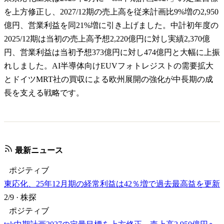
を上方修正し、2027/12期の売上高を従来計画比9%増の2,950
億円、営業利益を同21%増に引き上げました。中計初年度の
2025/12期は当初の売上高予想2,220億円に対し実績2,370億
円、営業利益は当初予想373億円に対し474億円と大幅に上振
れしました。AI半導体向けEUVフォトレジストの需要拡大
とドイツMRT社の買収による欧州展開の強化が中長期の成
長を支える戦略です。
最新ニュース
ポジティブ
東応化、25年12月期の経常利益は42％増で過去最高益を更新
2/9
·
株探
ポジティブ