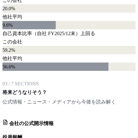
この会社
20.0%
他社平均
9.6
%
自己資本比率
（自社
FY2025/12末
）
上回る
この会社
59.2%
他社平均
56.6
%
03
/
7
SECTIONS
将来どうなりそう？
公式情報・ニュース・メディアから今後を読み解く
会社の公式開示情報
役員報酬