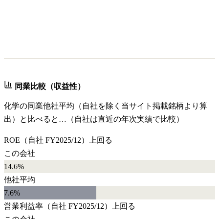
同業比較（収益性）
化学
の同業他社平均（自社を除く当サイト掲載銘柄より算
出）と比べると…（自社は直近の年次実績で比較）
ROE
（自社
FY2025/12
）
上回る
この会社
14.6%
他社平均
7.6
%
営業利益率
（自社
FY2025/12
）
上回る