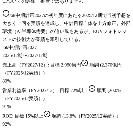
についての評価・推奨ではありません
tok中期計画2027の初年度にあたる2025/12期で当初予想を
大きく上回る実績を達成し、中計目標自体を上方修正。外部
環境（AI半導体需要）の追い風もあるが、EUVフォトレジ
ストの技術力が業績を牽引している。
tok中期計画2027
2025/12期〜2027/12期
売上高（FY2027/12）
: 目標
2,950億円
順調
(2,370億円
（FY2025/12実績）)
80
%
営業利益率（FY2027/12）
: 目標
22%以上
順調
(20.0%
（FY2025/12実績）)
91
%
ROE
: 目標
15%以上
順調
(13.8%（FY2025/12実績）)
92
%