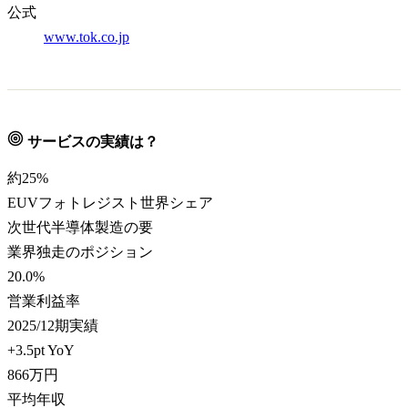
公式
www.tok.co.jp
サービスの実績は？
約25
%
EUVフォトレジスト世界シェア
次世代半導体製造の要
業界独走のポジション
20.0
%
営業利益率
2025/12期実績
+3.5pt YoY
866
万円
平均年収