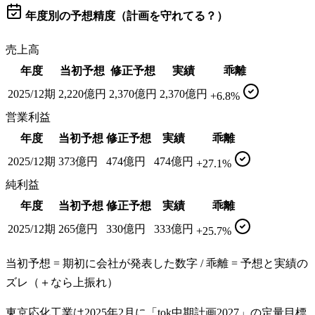
年度別の予想精度（計画を守れてる？）
売上高
年度
当初予想
修正予想
実績
乖離
2025/12期
2,220億円
2,370億円
2,370億円
+6.8%
営業利益
年度
当初予想
修正予想
実績
乖離
2025/12期
373億円
474億円
474億円
+27.1%
純利益
年度
当初予想
修正予想
実績
乖離
2025/12期
265億円
330億円
333億円
+25.7%
当初予想 = 期初に会社が発表した数字 / 乖離 = 予想と実績の
ズレ（＋なら上振れ）
東京応化工業は2025年2月に「tok中期計画2027」の定量目標