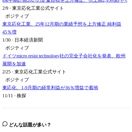
tok中期計画2027の定量目標を上方修正、売上高2,950億円へ
2/9
·
東京応化工業公式サイト
ポジティブ
東京応化工業、25年12月期の業績予想を上方修正 純利益
45％増
1/30
·
日本経済新聞
ポジティブ
ドイツmicro resist technology社の完全子会社化を発表、欧州
展開を加速
2/25
·
東京応化工業公式サイト
ポジティブ
東応化、1-9月期の経常利益が36％増益で着地
11/11
·
株探
どんな話題が多い？