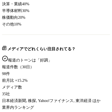
決算・業績
40
%
半導体材料
30
%
株価動向
20
%
その他
10
%
メディアでどれくらい注目されてる？
報道のトーンは「
好調
」
報道件数（30日）
98
件
前月比
+
15.2
%
メディア数
35
社
日本経済新聞, 株探, Yahoo!ファイナンス, 東洋経済 ほか
業界内ランキング