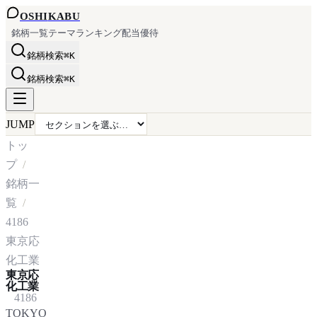
OSHI
KABU
銘柄一覧
テーマ
ランキング
配当
優待
銘柄検索
⌘K
銘柄検索
⌘K
JUMP
トッ
プ
銘柄一
覧
4186
東京応
化工業
東京応
化工業
4186
TOKYO