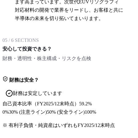
ます高まっています。次世代EUVリソグラフィ
対応材料の開発で業界をリードし、お客様と共に
半導体の未来を切り拓いてまいります。
05
/
6
SECTIONS
安心して投資できる？
財務・透明性・株主構成・リスクを点検
財務は安全？
財務は安定しています
自己資本比率
（
FY2025/12末
時点）
59.2%
0%
30
% (注意ライン)
50
% (安全ライン)
100%
※ 有利子負債・純資産はいずれも
FY2025/12末
時点