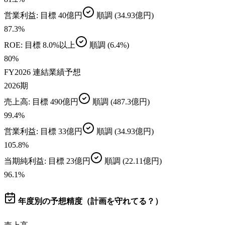
営業利益
: 目標
40億円
順調
(34.93億円)
87.3
%
ROE
: 目標
8.0%以上
順調
(6.4%)
80
%
FY2026 連結業績予想
2026期
売上高
: 目標
490億円
順調
(487.3億円)
99.4
%
営業利益
: 目標
33億円
順調
(34.93億円)
105.8
%
当期純利益
: 目標
23億円
順調
(22.11億円)
96.1
%
年度別の予想精度（計画を守れてる？）