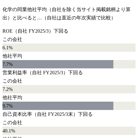
化学
の同業他社平均（自社を除く当サイト掲載銘柄より算
出）と比べると…（自社は直近の年次実績で比較）
ROE
（自社
FY2025/3
）
下回る
この会社
6.1%
他社平均
7.7
%
営業利益率
（自社
FY2025/3
）
下回る
この会社
7.2%
他社平均
9.7
%
自己資本比率
（自社
FY2025/3末
）
下回る
この会社
40.1%