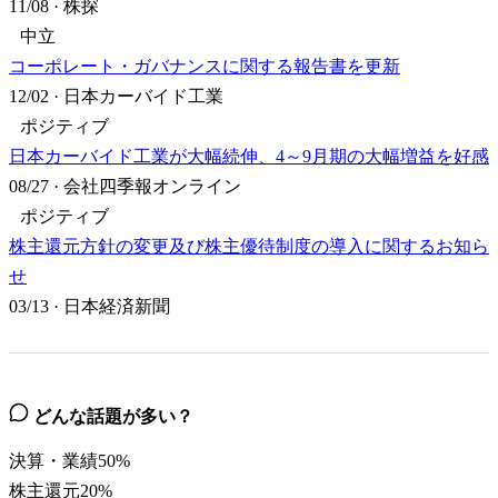
11/08
·
株探
中立
コーポレート・ガバナンスに関する報告書を更新
12/02
·
日本カーバイド工業
ポジティブ
日本カーバイド工業が大幅続伸、4～9月期の大幅増益を好感
08/27
·
会社四季報オンライン
ポジティブ
株主還元方針の変更及び株主優待制度の導入に関するお知ら
せ
03/13
·
日本経済新聞
どんな話題が多い？
決算・業績
50
%
株主還元
20
%