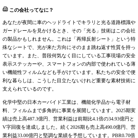
この会社ってなに？
あなたが夜間に車のヘッドライトでキラリと光る道路標識や
ガードレールを見かけるとき、その「光る」技術はこの会社
の製品かもしれません。これは「再帰反射シート」という特
殊なシートで、光が来た方向にそのまま跳ね返す性質を持っ
ています。また、普段何気なく目にしている工事現場の安全
表示ステッカーや、スマートフォンの内部で使われている薄
い機能性フィルムなども手がけています。私たちの安全で便
利な暮らしは、こうした目立たないけれど重要な素材技術に
支えられているのです。
化学中堅の日本カーバイド工業は、機能化学品から電子材
料、フィルムまで多角的に事業を展開しています。2025期実
績は売上高487.3億円、営業利益は前期比4.1倍の34.93億円と
V字回復を達成しました。続く2026期も売上高490.0億円、営
業利益33.00億円と堅調な業績を予想しています。PBR0.70倍