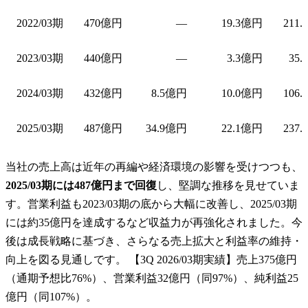
2022/03期
470億円
—
19.3億円
211.
2023/03期
440億円
—
3.3億円
35.
2024/03期
432億円
8.5億円
10.0億円
106.
2025/03期
487億円
34.9億円
22.1億円
237.
当社の売上高は近年の再編や経済環境の影響を受けつつも、
2025/03期には487億円まで回復
し、堅調な推移を見せていま
す。営業利益も2023/03期の底から大幅に改善し、2025/03期
には約35億円を達成するなど収益力が再強化されました。今
後は成長戦略に基づき、さらなる売上拡大と利益率の維持・
向上を図る見通しです。 【3Q 2026/03期実績】売上375億円
（通期予想比76%）、営業利益32億円（同97%）、純利益25
億円（同107%）。