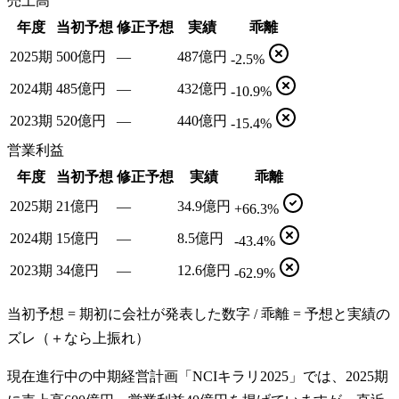
売上高
年度
当初予想
修正予想
実績
乖離
2025期
500億円
—
487億円
-2.5%
2024期
485億円
—
432億円
-10.9%
2023期
520億円
—
440億円
-15.4%
営業利益
年度
当初予想
修正予想
実績
乖離
2025期
21億円
—
34.9億円
+66.3%
2024期
15億円
—
8.5億円
-43.4%
2023期
34億円
—
12.6億円
-62.9%
当初予想 = 期初に会社が発表した数字 / 乖離 = 予想と実績の
ズレ（＋なら上振れ）
現在進行中の中期経営計画「NCIキラリ2025」では、2025期