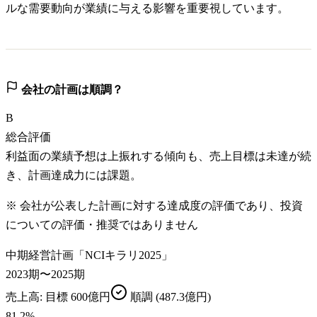
ルな需要動向が業績に与える影響を重要視しています。
会社の計画は順調？
B
総合評価
利益面の業績予想は上振れする傾向も、売上目標は未達が続
き、計画達成力には課題。
※ 会社が公表した計画に対する達成度の評価であり、投資
についての評価・推奨ではありません
中期経営計画「NCIキラリ2025」
2023期〜2025期
売上高
: 目標
600億円
順調
(487.3億円)
81.2
%