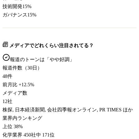
技術開発
15
%
ガバナンス
15
%
メディアでどれくらい注目されてる？
報道のトーンは「
やや好調
」
報道件数（30日）
48
件
前月比
+
12.5
%
メディア数
12
社
株探, 日本経済新聞, 会社四季報オンライン, PR TIMES ほか
業界内ランキング
上位 38%
化学業界 450社中 171位