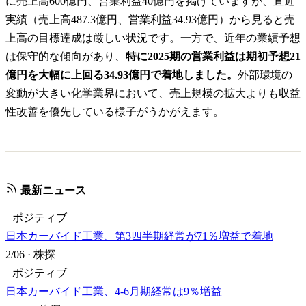
に売上高600億円、営業利益40億円を掲げていますが、直近
実績（売上高487.3億円、営業利益34.93億円）から見ると売
上高の目標達成は厳しい状況です。一方で、近年の業績予想
は保守的な傾向があり、
特に2025期の営業利益は期初予想21
億円を大幅に上回る34.93億円で着地しました。
外部環境の
変動が大きい化学業界において、売上規模の拡大よりも収益
性改善を優先している様子がうかがえます。
最新ニュース
ポジティブ
日本カーバイド工業、第3四半期経常が71％増益で着地
2/06
·
株探
ポジティブ
日本カーバイド工業、4-6月期経常は9％増益