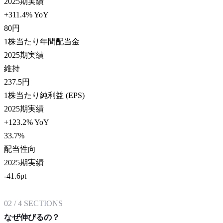
2025期実績
+311.4% YoY
80
円
1株当たり年間配当金
2025期実績
維持
237.5
円
1株当たり純利益 (EPS)
2025期実績
+123.2% YoY
33.7
%
配当性向
2025期実績
-41.6pt
02
/
4
SECTIONS
なぜ伸びるの？