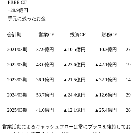
FREE CF
+
28.9億円
手元に残ったお金
会計期
営業CF
投資CF
財務CF
2021/03期
37.9億円
▲10.5億円
10.3億円
27
2022/03期
43.0億円
▲23.6億円
▲42.1億円
19
2023/03期
36.1億円
▲21.5億円
▲32.1億円
14
2024/03期
53.7億円
▲24.4億円
▲12.6億円
29
2025/03期
41.0億円
▲12.1億円
▲25.4億円
28
営業活動によるキャッシュフローは常にプラスを維持してお