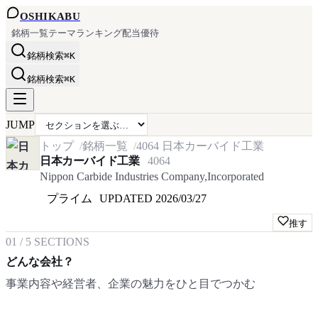
OSHI
KABU
銘柄一覧
テーマ
ランキング
配当
優待
銘柄検索
⌘K
銘柄検索
⌘K
JUMP
トップ
銘柄一覧
4064
日本カーバイド工業
日本カーバイド工業
4064
Nippon Carbide Industries Company,Incorporated
プライム
UPDATED
2026/03/27
推す
01
/
5
SECTIONS
どんな会社？
事業内容や経営者、企業の魅力をひと目でつかむ