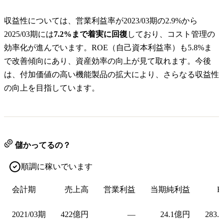
収益性については、営業利益率が2023/03期の2.9%から
2025/03期には
7.2%まで着実に回復
しており、コスト管理の
効率化が進んでいます。ROE（自己資本利益率）も5.8%ま
で改善傾向にあり、資産効率の向上が見て取れます。今後
は、付加価値の高い機能製品の拡大により、さらなる収益性
の向上を目指しています。
儲かってるの？
順調に稼いでいます
会計期
売上高
営業利益
当期純利益
E
2021/03期
422億円
—
24.1億円
283.