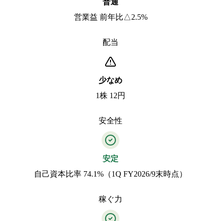
普通
営業益 前年比△2.5%
配当
少なめ
1株 12円
安全性
安定
自己資本比率 74.1%（1Q FY2026/9末時点）
稼ぐ力