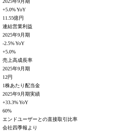
2025年9月期
+5.0% YoY
11.55
億円
連結営業利益
2025年9月期
-2.5% YoY
+5.0
%
売上高成長率
2025年9月期
12
円
1株あたり配当金
2025年9月期実績
+33.3% YoY
60
%
エンドユーザーとの直接取引比率
会社四季報より