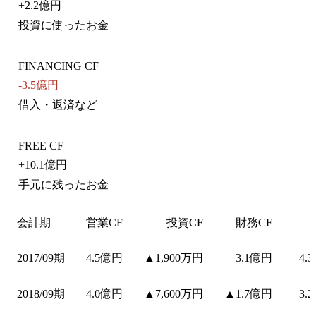
+
2.2億円
投資に使ったお金
FINANCING CF
-3.5億円
借入・返済など
FREE CF
+
10.1億円
手元に残ったお金
会計期
営業CF
投資CF
財務CF
2017/09期
4.5億円
▲1,900万円
3.1億円
4.
2018/09期
4.0億円
▲7,600万円
▲1.7億円
3.