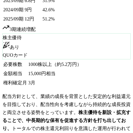
2023/09期
6.8
円
31.9%
2024/09期
9
円
42.6%
2025/09期
12
円
51.2%
3
期連続増配
株主優待
あり
QUOカード
必要株数
1000
株以上
（約5.2万円）
金額相当
15,000円相当
権利確定月
3月
配当方針として、業績の成長を背景とした安定的な利益還元
を目指しており、配当性向を考慮しながら持続的な成長投資
と両立させる姿勢をとっています。
株主優待を新設・拡充す
ることで、中長期的な保有を促進する方針を打ち出してお
り、
トータルでの株主還元利回りを意識した運用が行われて