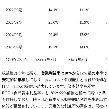
2022/09期
14.1%
11.1%
1
2023/09期
23.0%
15.9%
1
2024/09期
20.4%
13.9%
1
2025/09期
19.7%
14.6%
1
1Q FY2026/9
5.8%（累計）
4.3%（累計）
1
収益性は非常に高く、
営業利益率は10%から12%超の水準で
安定的に推移
しており、高いコスト管理能力と高付加価値な
ITサービスの提供が結実しています。資本効率を示す
ROE（自己資本利益率）も18%〜22%前後と極めて高い水準
を維持しており、限られた資本から効率的に利益を生み出す
体質が構築されています。安定的な利益率の高さは、同社の