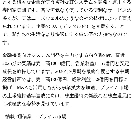
とする様々な企業が使う複雑なITシステムを開発・運用する
専門家集団です。普段何気なく使っている便利なサービスの
多くが、実はニーズウェルのような会社の技術によって支え
られています。企業のDX（デジタル化）を支援すること
で、私たちの生活をより快適にする縁の下の力持ちなので
す。
金融機関向けシステム開発を主力とする独立系SIer。直近
2025期の実績は売上高100.3億円、営業利益11.55億円と安定
成長を維持しています。2026年9月期を最終年度とする中期
経営計画では、売上高130億円、経常利益15.8億円を目標に
掲げ、M&Aも活用しながら事業拡大を加速。プライム市場
の上場維持基準達成に向け、株主優待の新設など株主還元に
も積極的な姿勢を見せています。
情報･通信業
プライム
市場