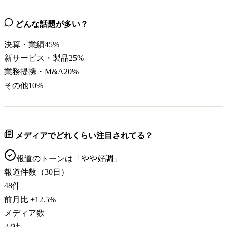
どんな話題が多い？
決算・業績
45
%
新サービス・製品
25
%
業務提携・M&A
20
%
その他
10
%
メディアでどれくらい注目されてる？
報道のトーンは「
やや好調
」
報道件数（30日）
48
件
前月比
+
12.5
%
メディア数
22
社