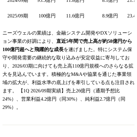
2024/09期
95.5億円
11.8億円
8.1億円
21.
2025/09期
100億円
11.6億円
8.9億円
23.
ニーズウェルの業績は、金融システム開発やDXソリューシ
ョン事業の好調により、
直近5年間で売上高が約58億円から
100億円超へと飛躍的な成長
を遂げました。特にシステム保
守や開発需要の継続的な取り込みが安定収益に寄与してお
り、2026/03期に向けても売上高110億円規模へのさらなる拡
大を見込んでいます。積極的なM&Aや協業を通じた事業領
域の拡大が、利益水準の底上げを牽引している点も注目され
ます。 【1Q 2026/09期実績】売上26億円（通期予想比
24%）、営業利益4.2億円（同30%）、純利益2.7億円（同
29%）。