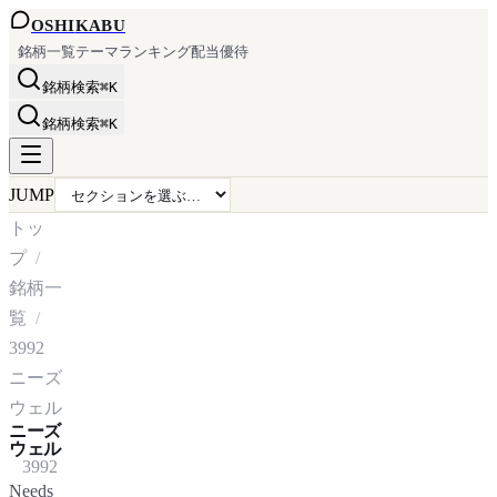
OSHI
KABU
銘柄一覧
テーマ
ランキング
配当
優待
銘柄検索
⌘K
銘柄検索
⌘K
JUMP
トッ
プ
銘柄一
覧
3992
ニーズ
ウェル
ニーズ
ウェル
3992
Needs