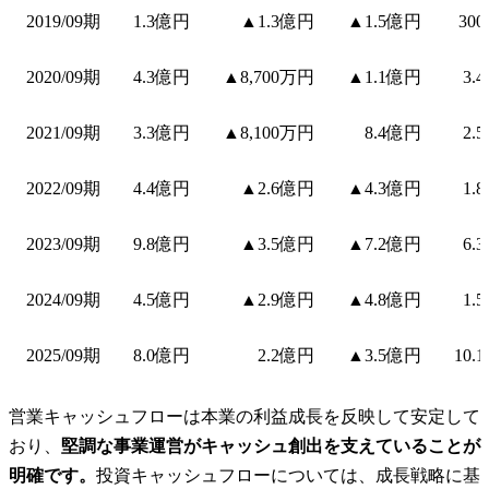
2019/09期
1.3億円
▲1.3億円
▲1.5億円
30
2020/09期
4.3億円
▲8,700万円
▲1.1億円
3.
2021/09期
3.3億円
▲8,100万円
8.4億円
2.
2022/09期
4.4億円
▲2.6億円
▲4.3億円
1.
2023/09期
9.8億円
▲3.5億円
▲7.2億円
6.
2024/09期
4.5億円
▲2.9億円
▲4.8億円
1.
2025/09期
8.0億円
2.2億円
▲3.5億円
10.
営業キャッシュフローは本業の利益成長を反映して安定して
おり、
堅調な事業運営がキャッシュ創出を支えていることが
明確です。
投資キャッシュフローについては、成長戦略に基