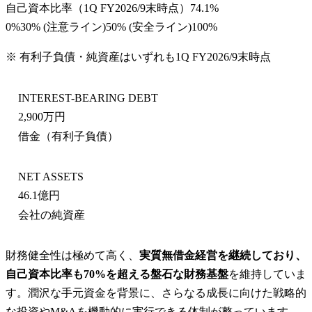
自己資本比率
（
1Q FY2026/9末
時点）
74.1%
0%
30
% (注意ライン)
50
% (安全ライン)
100%
※ 有利子負債・純資産はいずれも
1Q FY2026/9末
時点
INTEREST-BEARING DEBT
2,900万円
借金（有利子負債）
NET ASSETS
46.1億円
会社の純資産
財務健全性は極めて高く、
実質無借金経営を継続しており、
自己資本比率も70%を超える盤石な財務基盤
を維持していま
す。潤沢な手元資金を背景に、さらなる成長に向けた戦略的
な投資やM&Aを機動的に実行できる体制が整っています。