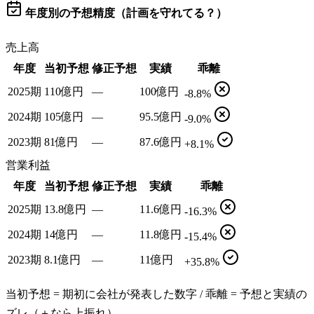
年度別の予想精度（計画を守れてる？）
売上高
年度
当初予想
修正予想
実績
乖離
2025期
110億円
—
100億円
-8.8%
2024期
105億円
—
95.5億円
-9.0%
2023期
81億円
—
87.6億円
+8.1%
営業利益
年度
当初予想
修正予想
実績
乖離
2025期
13.8億円
—
11.6億円
-16.3%
2024期
14億円
—
11.8億円
-15.4%
2023期
8.1億円
—
11億円
+35.8%
当初予想 = 期初に会社が発表した数字 / 乖離 = 予想と実績の
ズレ（＋なら上振れ）