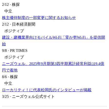
2/12
·
株探
中立
株主優待制度の一部変更に関するお知らせ
2/12
·
日本経済新聞
ポジティブ
建設・建機業界向けモバイルWi-Fi「零か壱Wi-Fi」を提供開
始
9/8
·
PR TIMES
ポジティブ
ニーズウェル、2025年9月期第3四半期累計経常利益は9.4億
円で着地
8/6
·
株探
中立
ローカリティ！に代表松岡氏のインタビューが掲載
3/25
·
ニーズウェル公式サイト