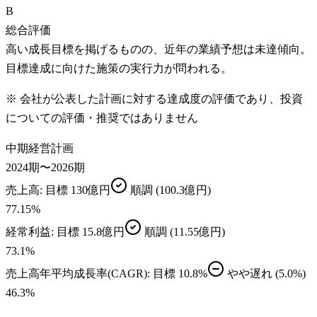
B
総合評価
高い成長目標を掲げるものの、近年の業績予想は未達傾向。
目標達成に向けた施策の実行力が問われる。
※ 会社が公表した計画に対する達成度の評価であり、投資
についての評価・推奨ではありません
中期経営計画
2024期〜2026期
売上高
: 目標
130億円
順調
(100.3億円)
77.15
%
経常利益
: 目標
15.8億円
順調
(11.55億円)
73.1
%
売上高年平均成長率(CAGR)
: 目標
10.8%
やや遅れ
(5.0%)
46.3
%