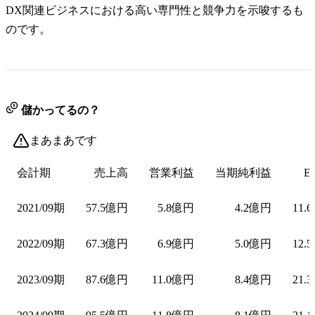
DX関連ビジネスにおける高い専門性と競争力を示唆するも
のです。
儲かってるの？
まあまあです
会計期
売上高
営業利益
当期純利益
E
2021/09期
57.5億円
5.8億円
4.2億円
11.
2022/09期
67.3億円
6.9億円
5.0億円
12.
2023/09期
87.6億円
11.0億円
8.4億円
21.