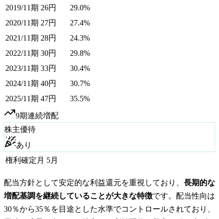
2019/11期
26
円
29.0%
2020/11期
27
円
27.4%
2021/11期
28
円
24.3%
2022/11期
30
円
29.8%
2023/11期
33
円
30.4%
2024/11期
40
円
30.7%
2025/11期
47
円
35.5%
9
期連続増配
株主優待
あり
権利確定月
5月
配当方針として安定的な利益還元を重視しており、
長期的な
増配基調を継続していることが大きな特徴
です。配当性向は
30％から35％を目途とした水準でコントロールされており、