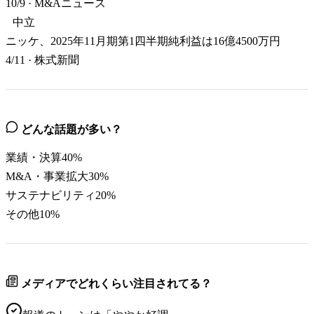
10/9
·
M&Aニュース
中立
ニッケ、2025年11月期第1四半期純利益は16億4500万円
4/11
·
株式新聞
どんな話題が多い？
業績・決算
40
%
M&A・事業拡大
30
%
サステナビリティ
20
%
その他
10
%
メディアでどれくらい注目されてる？