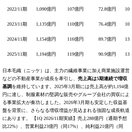
2022/11期
1,090億円
107億円
72.8億円
10
2023/11期
1,135億円
110億円
76.4億円
10
2024/11期
1,154億円
116億円
89.7億円
13
2025/11期
1,194億円
119億円
90.9億円
13
日本毛織（ニッケ）は、主力の繊維事業に加え商業施設運営
などの不動産事業が成長を牽引し、
売上高は5期連続で増収
基調
を維持しています。2025年3月期には売上高が約1,194億
円に達し、制服素材の堅調な販売やグループ会社の買収によ
る事業拡大が奏功しました。2026年3月期も安定した収益基
盤を背景に、さらなる増収増益が見込まれる強固な成長軌道
にあります。 【1Q 2026/11期実績】売上288億円（通期予想
比22%）、営業利益23億円（同17%）、純利益21億円（同