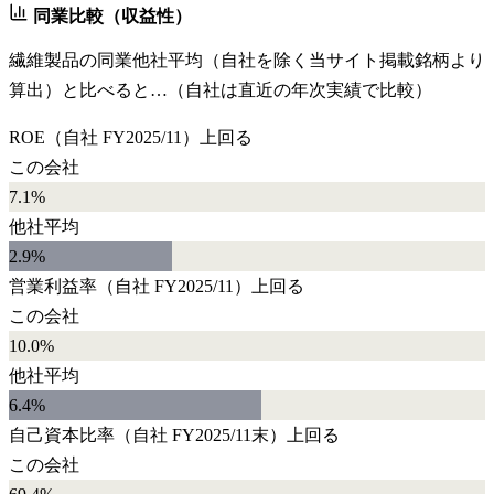
同業比較（収益性）
繊維製品
の同業他社平均（自社を除く当サイト掲載銘柄より
算出）と比べると…（自社は直近の年次実績で比較）
ROE
（自社
FY2025/11
）
上回る
この会社
7.1%
他社平均
2.9
%
営業利益率
（自社
FY2025/11
）
上回る
この会社
10.0%
他社平均
6.4
%
自己資本比率
（自社
FY2025/11末
）
上回る
この会社