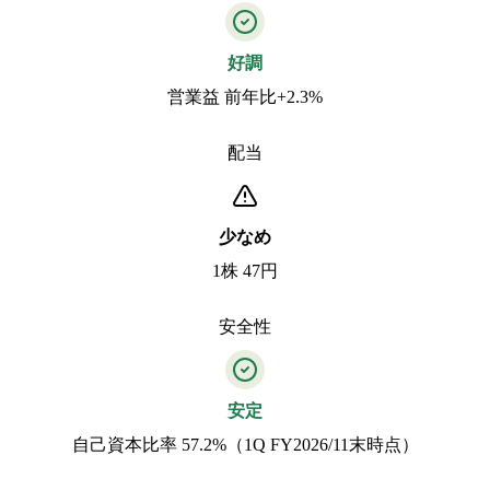
好調
営業益 前年比+2.3%
配当
少なめ
1株 47円
安全性
安定
自己資本比率 57.2%（1Q FY2026/11末時点）