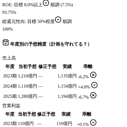
ROE
: 目標
8.0%以上
順調
(7.5%)
93.75
%
総還元性向
: 目標
50%程度
順調
100
%
年度別の予想精度（計画を守れてる？）
売上高
年度
当初予想
修正予想
実績
乖離
2023期
1,210億円
—
1,135億円
-6.2%
2024期
1,110億円
—
1,154億円
+4.0%
2025期
1,280億円
—
1,194億円
-6.7%
営業利益
年度
当初予想
修正予想
実績
乖離
2023期
110億円
—
110億円
+0.1%