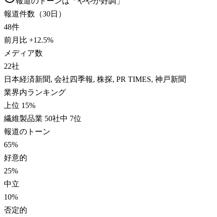
報道のトーンは「
ややか好調
」
報道件数（30日）
48
件
前月比
+
12.5
%
メディア数
22
社
日本経済新聞, 会社四季報, 株探, PR TIMES, 神戸新聞
業界内ランキング
上位 15%
繊維製品業 50社中 7位
報道のトーン
65
%
好意的
25
%
中立
10
%
否定的