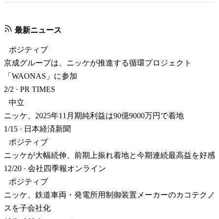
最新ニュース
ポジティブ
京成グループは、ニッケが推進する循環プロジェクト
「WAONAS」に参加
2/2
·
PR TIMES
中立
ニッケ、2025年11月期純利益は90億9000万円で着地
1/15
·
日本経済新聞
ポジティブ
ニッケが大幅続伸、前期上振れ着地と今期連続最高益を好感
12/20
·
会社四季報オンライン
ポジティブ
ニッケ、鉄道車両・発電所用制御装置メーカーのカコテクノ
スを子会社化