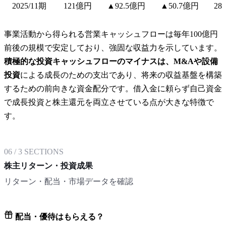
2025/11期
121億円
▲92.5億円
▲50.7億円
28
事業活動から得られる営業キャッシュフローは毎年100億円
前後の規模で安定しており、強固な収益力を示しています。
積極的な投資キャッシュフローのマイナスは、M&Aや設備
投資
による成長のための支出であり、将来の収益基盤を構築
するための前向きな資金配分です。借入金に頼らず自己資金
で成長投資と株主還元を両立させている点が大きな特徴で
す。
06
/
3
SECTIONS
株主リターン・投資成果
リターン・配当・市場データを確認
配当・優待はもらえる？