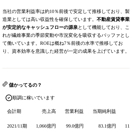
当社の営業利益率は約10％前後で安定して推移しており、製
造業としては高い収益性を確保しています。
不動産賃貸事業
が安定的なキャッシュフローの源泉
として機能しており、こ
れが繊維事業の季節変動や市況変化を吸収するバッファとし
て働いています。ROEは概ね7％前後の水準で推移してお
り、資本効率を意識した経営が一定の成果を上げています。
儲かってるの？
順調に稼いでいます
会計期
売上高
営業利益
当期純利益
2021/11期
1,066億円
99.0億円
83.1億円
11