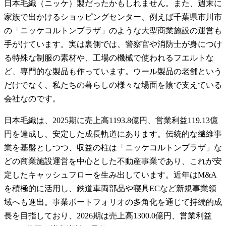
日本毛織（ニッケ）製だったかもしれません。また、週末に
家族で出かけるショッピングセンター、例えば千葉県市川市
の「ニッケコルトンプラザ」のような大型商業施設の運営も
手がけています。実は裏側では、警察官や消防士が身につけ
る特殊な制服の素材や、工場の機械で使われるフエルトな
ど、専門的な製品も作っています。ウール製品の老舗という
だけでなく、私たちの暮らしの様々な場面を陰で支えている
会社なのです。
日本毛織は、2025期に売上高1193.8億円、営業利益119.13億
円を達成し、安定した成長軌道にあります。伝統的な繊維事
業を基盤としつつ、収益の柱は「ニッケコルトンプラザ」な
どの商業施設運営を中心とした不動産事業であり、これが安
定したキャッシュフローを生み出しています。近年はM&A
を積極的に活用し、鉄道車両部品や寝具ECなど新規事業領
域へも進出。事業ポートフォリオの多角化を通じて持続的成
長を目指しており、2026期は売上高1300.0億円、営業利益