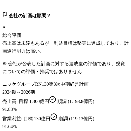
会社の計画は順調？
A
総合評価
売上高は未達もあるが、利益目標は堅実に達成しており、計
画遂行能力は高い。
※ 会社が公表した計画に対する達成度の評価であり、投資
についての評価・推奨ではありません
ニッケグループRN130第3次中期経営計画
2024期～2026期
売上高
: 目標
1,300億円
順調
(1,193.8億円)
91.83
%
営業利益
: 目標
130億円
順調
(119.13億円)
91.64
%