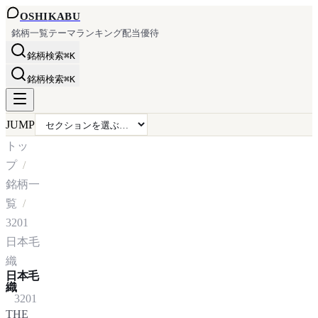
OSHI
KABU
銘柄一覧
テーマ
ランキング
配当
優待
銘柄検索
⌘K
銘柄検索
⌘K
JUMP
トッ
プ
銘柄一
覧
3201
日本毛
織
日本毛
織
3201
THE