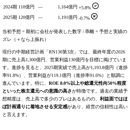
2024期
110億円
—
1,164億円
+5.8%
2025期
120億円
—
1,191億円
-0.7%
当初予想 = 期初に会社が発表した数字 / 乖離 = 予想と実績の
ズレ（＋なら上振れ）
現行の中期経営計画「RN130第3次」では、最終年度の2026
期に売上高1,300億円、営業利益130億円を目標に掲げていま
す。進捗を見ると、2025期実績で売上高が1,193.8億円（進捗
率91.8%）、営業利益が119.1億円（進捗率91.6%）と順調に
進んでいます。特に、
ROE 8.0%以上や総還元性向50%程度
といった株主還元への意識の高さ
が特徴です。過去の業績予
想精度は、売上高で多少のブレはあるものの、
利益面ではほ
ぼ計画通りに着地させる安定感
があり、経営の信頼性は高い
と言えます。