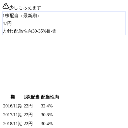
少しもらえます
1株配当（最新期）
47
円
方針:
配当性向30-35%目標
期
1株配当
配当性向
2016/11期
22
円
32.4%
2017/11期
22
円
30.8%
2018/11期
22
円
30.4%