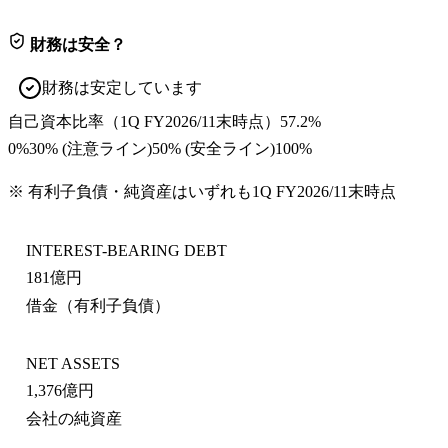
財務は安全？
財務は安定しています
自己資本比率
（
1Q FY2026/11末
時点）
57.2%
0%
30
% (注意ライン)
50
% (安全ライン)
100%
※ 有利子負債・純資産はいずれも
1Q FY2026/11末
時点
INTEREST-BEARING DEBT
181億円
借金（有利子負債）
NET ASSETS
1,376億円
会社の純資産