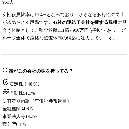
950
人
女性役員比率は15.4%となっており、さらなる多様性の向上
が求められる段階です。
42社の連結子会社を擁する規模
に見
合う体制として、監査報酬に1億7,900万円を割いており、グ
ループ全体で厳格な監査体制の構築に注力しています。
誰がこの会社の株を持ってる？
安定株主
48.9
%
浮動株
51.1
%
所有者別内訳（有価証券報告書）
金融機関
34.6
%
事業法人等
14.2
%
官公庁
0.1
%