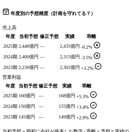
年度別の予想精度（計画を守れてる？）
売上高
年度
当初予想
修正予想
実績
乖離
2025期
2,440億円
—
2,435億円
-0.2%
2024期
2,400億円
—
2,315億円
-3.5%
2023期
2,230億円
—
2,302億円
+3.2%
営業利益
年度
当初予想
修正予想
実績
乖離
2025期
160億円
—
168億円
+5.3%
2024期
150億円
—
155億円
+3.4%
2023期
145億円
—
149億円
+2.9%
当初予想 = 期初に会社が発表した数字 / 乖離 = 予想と実績の