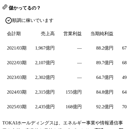
儲かってるの？
順調に稼いでいます
会計期
売上高
営業利益
当期純利益
2021/03期
1,967億円
—
88.2億円
67
2022/03期
2,107億円
—
89.7億円
68
2023/03期
2,302億円
—
64.7億円
49
2024/03期
2,315億円
155億円
84.8億円
64
2025/03期
2,435億円
168億円
92.2億円
70
TOKAIホールディングスは、エネルギー事業や情報通信事