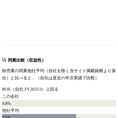
同業比較（収益性）
卸売業
の同業他社平均（自社を除く当サイト掲載銘柄より算
出）と比べると…（自社は直近の年次実績で比較）
ROE
（自社
FY2025/3
）
上回る
この会社
9.8%
他社平均
7.6
%