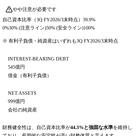
やや注意が必要です
自己資本比率
（
3Q FY2026/3末
時点）
39.9%
0%
30
% (注意ライン)
50
% (安全ライン)
100%
※ 有利子負債・純資産はいずれも
3Q FY2026/3末
時点
INTEREST-BEARING DEBT
545億円
借金（有利子負債）
NET ASSETS
999億円
会社の純資産
財務健全性は、自己資本比率が
44.3%と強固な水準
を維持し
ており、長期的な安定性が高い財務体質と言えます。