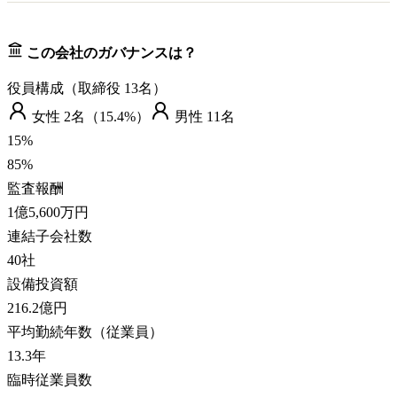
この会社のガバナンスは？
役員構成（取締役
13
名）
女性
2
名（
15.4%
）
男性
11
名
15
%
85
%
監査報酬
1億5,600万円
連結子会社数
40
社
設備投資額
216.2億円
平均勤続年数（従業員）
13.3
年
臨時従業員数