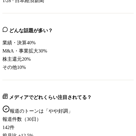
1/28
·
日本経済新聞
どんな話題が多い？
業績・決算
40
%
M&A・事業拡大
30
%
株主還元
20
%
その他
10
%
メディアでどれくらい注目されてる？
報道のトーンは「
やや好調
」
報道件数（30日）
142
件
前月比
+
12.5
%