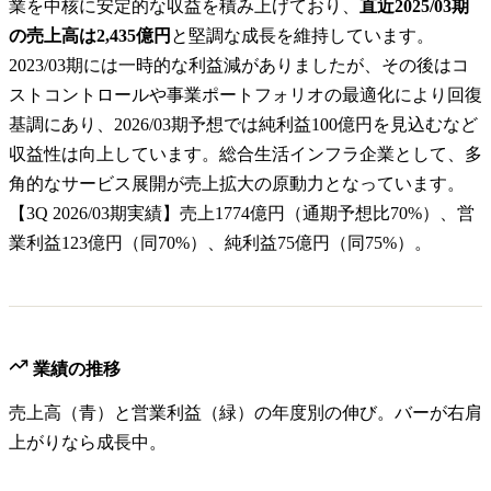
業を中核に安定的な収益を積み上げており、
直近2025/03期
の売上高は2,435億円
と堅調な成長を維持しています。
2023/03期には一時的な利益減がありましたが、その後はコ
ストコントロールや事業ポートフォリオの最適化により回復
基調にあり、2026/03期予想では純利益100億円を見込むなど
収益性は向上しています。総合生活インフラ企業として、多
角的なサービス展開が売上拡大の原動力となっています。
【3Q 2026/03期実績】売上1774億円（通期予想比70%）、営
業利益123億円（同70%）、純利益75億円（同75%）。
業績の推移
売上高（青）と営業利益（緑）の年度別の伸び。バーが右肩
上がりなら成長中。