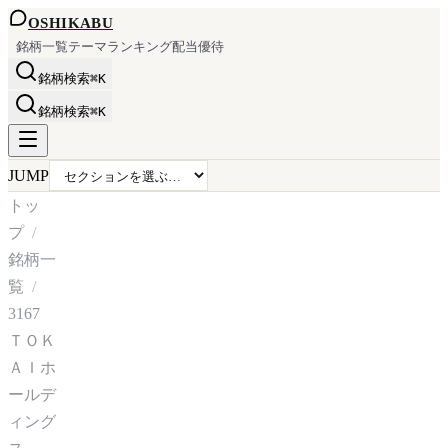
OSHI
KABU
銘柄一覧
テーマ
ランキング
配当
優待
銘柄検索
⌘K
銘柄検索
⌘K
JUMP
トッ
プ
銘柄一
覧
3167
ＴＯＫ
ＡＩホ
ールデ
ィング