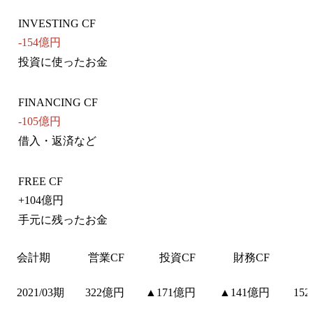
INVESTING CF
-154億円
投資に使ったお金
FINANCING CF
-105億円
借入・返済など
FREE CF
+
104億円
手元に残ったお金
会計期
営業CF
投資CF
財務CF
2021/03期
322億円
▲171億円
▲141億円
15