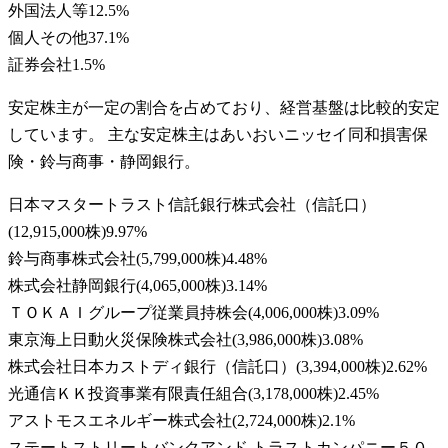
外国法人等
12.5
%
個人その他
37.1
%
証券会社
1.5
%
安定株主が一定の割合を占めており、経営基盤は比較的安定
しています。 主な安定株主はあいおいニッセイ同和損害保
険・鈴与商事・静岡銀行。
日本マスタートラスト信託銀行株式会社（信託口）
(
12,915,000株
)
9.97
%
鈴与商事株式会社
(
5,799,000株
)
4.48
%
株式会社静岡銀行
(
4,065,000株
)
3.14
%
ＴＯＫＡＩグループ従業員持株会
(
4,006,000株
)
3.09
%
東京海上日動火災保険株式会社
(
3,986,000株
)
3.08
%
株式会社日本カストディ銀行（信託口）
(
3,394,000株
)
2.62
%
光通信ＫＫ投資事業有限責任組合
(
3,178,000株
)
2.45
%
アストモスエネルギー株式会社
(
2,724,000株
)
2.1
%
ステートストリートバンクアンド トラストカンパニー５０