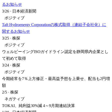
るお知らせ
3/26
·
日本経済新聞
ポジティブ
Taft Hydroenergy Corporationの株式取得（連結子会社化）に
関するお知らせ
3/25
·
株探
ポジティブ
ウェルビーイングISOガイドライン認定を静岡県内企業とし
て初めて取得
3/24
·
株探
ポジティブ
今期経常を7％上方修正・最高益予想を上乗せ、配当も2円増
額
2/5
·
株探
ネガティブ
TOKAI、純利益30%減 4～9月期連結決算