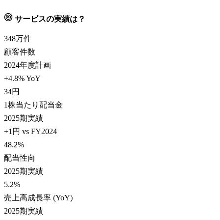
サービスの実績は？
348
万件
顧客件数
2024年度計画
+4.8% YoY
34
円
1株当たり配当金
2025期実績
+1円 vs FY2024
48.2
%
配当性向
2025期実績
5.2
%
売上高成長率 (YoY)
2025期実績