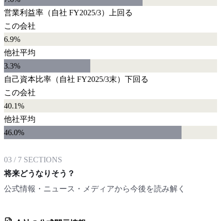
営業利益率
（自社
FY2025/3
）
上回る
この会社
6.9%
他社平均
3.3
%
自己資本比率
（自社
FY2025/3末
）
下回る
この会社
40.1%
他社平均
46.0
%
03
/
7
SECTIONS
将来どうなりそう？
公式情報・ニュース・メディアから今後を読み解く