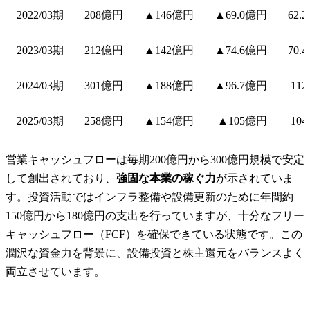
2022/03期
208億円
▲146億円
▲69.0億円
62.
2023/03期
212億円
▲142億円
▲74.6億円
70.
2024/03期
301億円
▲188億円
▲96.7億円
11
2025/03期
258億円
▲154億円
▲105億円
10
営業キャッシュフローは毎期200億円から300億円規模で安定
して創出されており、
強固な本業の稼ぐ力
が示されていま
す。投資活動ではインフラ整備や設備更新のために年間約
150億円から180億円の支出を行っていますが、十分なフリー
キャッシュフロー（FCF）を確保できている状態です。この
潤沢な資金力を背景に、設備投資と株主還元をバランスよく
両立させています。