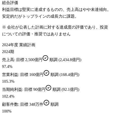
総合評価
利益目標は堅実に達成するものの、売上高はやや未達傾向。
安定的だがトップラインの成長力に課題。
※ 会社が公表した計画に対する達成度の評価であり、投資
についての評価・推奨ではありません
2024年度 業績計画
2024期
売上高
: 目標
2,500億円
順調
(2,434.8億円)
97.4
%
営業利益
: 目標
160億円
順調
(168.4億円)
105.3
%
当期純利益
: 目標
90億円
順調
(92.1億円)
102.4
%
顧客件数
: 目標
348万件
順調
100
%