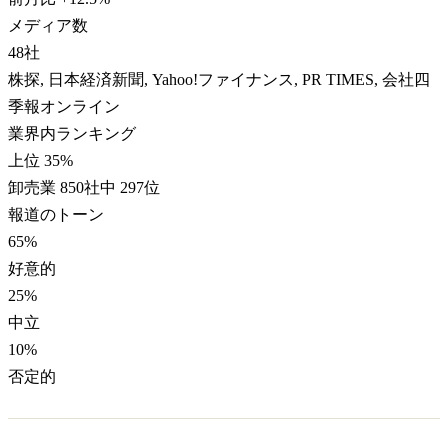
メディア数
48
社
株探, 日本経済新聞, Yahoo!ファイナンス, PR TIMES, 会社四
季報オンライン
業界内ランキング
上位 35%
卸売業 850社中 297位
報道のトーン
65
%
好意的
25
%
中立
10
%
否定的