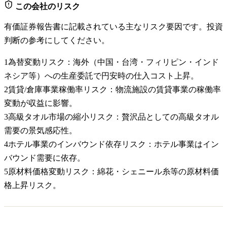
この会社のリスク
有価証券報告書に記載されている主なリスク要因です。投資
判断の参考にしてください。
1
為替変動リスク：海外（中国・台湾・フィリピン・インド
ネシア等）への生産委託で円安時の仕入コスト上昇。
2
賃貸/倉庫事業稼働率リスク：物流施設の賃貸事業の稼働率
変動が収益に影響。
3
高級タオル市場の縮小リスク：贅沢品としての高級タオル
需要の景気感応性。
4
ホテル事業のインバウンド依存リスク：ホテル事業はイン
バウンド需要に依存。
5
原材料価格変動リスク：綿花・シェニール糸等の原材料価
格上昇リスク。