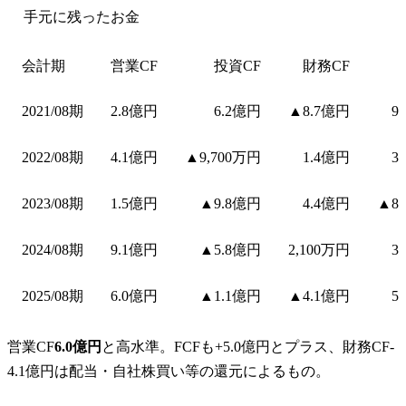
手元に残ったお金
会計期
営業CF
投資CF
財務CF
2021/08期
2.8億円
6.2億円
▲8.7億円
9
2022/08期
4.1億円
▲9,700万円
1.4億円
3
2023/08期
1.5億円
▲9.8億円
4.4億円
▲8
2024/08期
9.1億円
▲5.8億円
2,100万円
3
2025/08期
6.0億円
▲1.1億円
▲4.1億円
5
営業CF
6.0億円
と高水準。FCFも+5.0億円とプラス、財務CF-
4.1億円は配当・自社株買い等の還元によるもの。