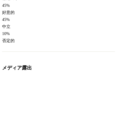
45
%
好意的
45
%
中立
10
%
否定的
メディア露出