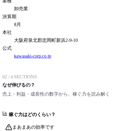
業種
卸売業
決算期
8月
本社
大阪府泉北郡忠岡町新浜2-9-10
公式
kawasaki-corp.co.jp
02
/
4
SECTIONS
なぜ伸びるの？
売上・利益・成長性の数字から、稼ぐ力を読み解く
稼ぐ力はどのくらい？
まあまあの効率です