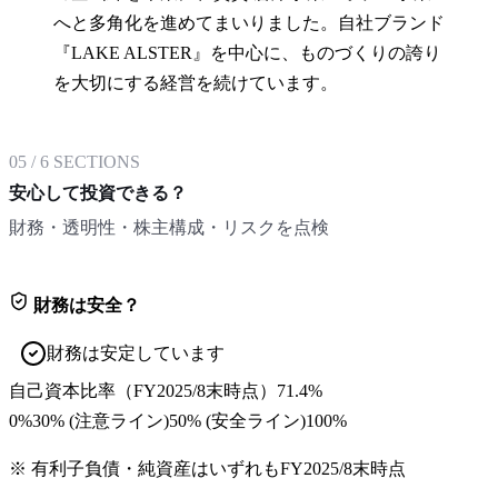
へと多角化を進めてまいりました。自社ブランド
『LAKE ALSTER』を中心に、ものづくりの誇り
を大切にする経営を続けています。
05
/
6
SECTIONS
安心して投資できる？
財務・透明性・株主構成・リスクを点検
財務は安全？
財務は安定しています
自己資本比率
（
FY2025/8末
時点）
71.4%
0%
30
% (注意ライン)
50
% (安全ライン)
100%
※ 有利子負債・純資産はいずれも
FY2025/8末
時点