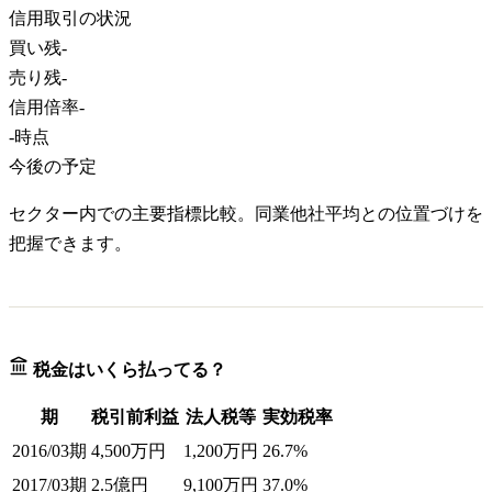
信用取引の状況
買い残
-
売り残
-
信用倍率
-
-
時点
今後の予定
セクター内での主要指標比較。同業他社平均との位置づけを
把握できます。
税金はいくら払ってる？
期
税引前利益
法人税等
実効税率
2016/03期
4,500万円
1,200万円
26.7%
2017/03期
2.5億円
9,100万円
37.0%