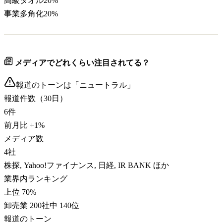
高級タオル
20
%
事業多角化
20
%
メディアでどれくらい注目されてる？
報道のトーンは「
ニュートラル
」
報道件数（30日）
6
件
前月比
+
1
%
メディア数
4
社
株探, Yahoo!ファイナンス, 日経, IR BANK ほか
業界内ランキング
上位 70%
卸売業 200社中 140位
報道のトーン