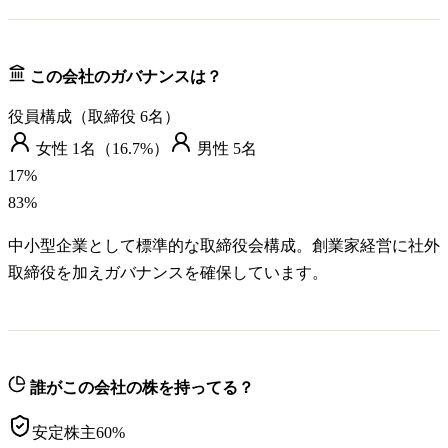
この会社のガバナンスは？
役員構成（取締役
6
名）
女性
1
名（
16.7%
）
男性
5
名
17
%
83
%
中小型企業として標準的な取締役会構成。創業家経営に社外
取締役を加えガバナンスを確保しています。
誰がこの会社の株を持ってる？
安定株主
60
%