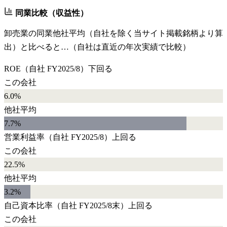
同業比較（収益性）
卸売業
の同業他社平均（自社を除く当サイト掲載銘柄より算
出）と比べると…（自社は直近の年次実績で比較）
ROE
（自社
FY2025/8
）
下回る
この会社
6.0%
他社平均
7.7
%
営業利益率
（自社
FY2025/8
）
上回る
この会社
22.5%
他社平均
3.2
%
自己資本比率
（自社
FY2025/8末
）
上回る
この会社