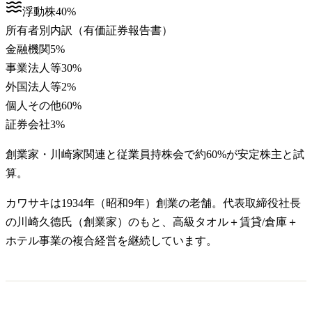
浮動株
40
%
所有者別内訳（有価証券報告書）
金融機関
5
%
事業法人等
30
%
外国法人等
2
%
個人その他
60
%
証券会社
3
%
創業家・川崎家関連と従業員持株会で約60%が安定株主と試
算。
カワサキは1934年（昭和9年）創業の老舗。代表取締役社長
の川崎久德氏（創業家）のもと、高級タオル＋賃貸/倉庫＋
ホテル事業の複合経営を継続しています。