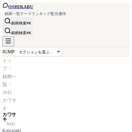
OSHI
KABU
銘柄一覧
テーマ
ランキング
配当
優待
銘柄検索
⌘K
銘柄検索
⌘K
JUMP
トッ
プ
銘柄一
覧
3045
カワサ
キ
カワサ
キ
3045
Kawasaki