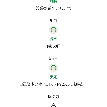
好調
営業益 前年比+28.4%
配当
高め
1株 50円
安全性
安定
自己資本比率 71.4%（FY2025/8末時点）
稼ぐ力