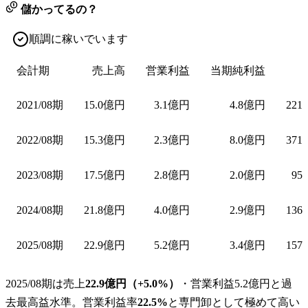
儲かってるの？
順調に稼いでいます
会計期
売上高
営業利益
当期純利益
2021/08期
15.0億円
3.1億円
4.8億円
221
2022/08期
15.3億円
2.3億円
8.0億円
371
2023/08期
17.5億円
2.8億円
2.0億円
95
2024/08期
21.8億円
4.0億円
2.9億円
136
2025/08期
22.9億円
5.2億円
3.4億円
157
2025/08期は売上
22.9億円（+5.0%）
・営業利益5.2億円と過
去最高益水準。営業利益率
22.5%
と専門卸として極めて高い