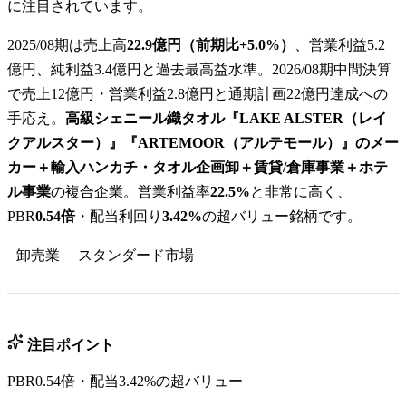
に注目されています。
2025/08期は売上高
22.9億円（前期比+5.0%）
、営業利益5.2
億円、純利益3.4億円と過去最高益水準。2026/08期中間決算
で売上12億円・営業利益2.8億円と通期計画22億円達成への
手応え。
高級シェニール織タオル『LAKE ALSTER（レイ
クアルスター）』『ARTEMOOR（アルテモール）』のメー
カー＋輸入ハンカチ・タオル企画卸＋賃貸/倉庫事業＋ホテ
ル事業
の複合企業。営業利益率
22.5%
と非常に高く、
PBR
0.54倍
・配当利回り
3.42%
の超バリュー銘柄です。
卸売業
スタンダード
市場
注目ポイント
PBR0.54倍・配当3.42%の超バリュー