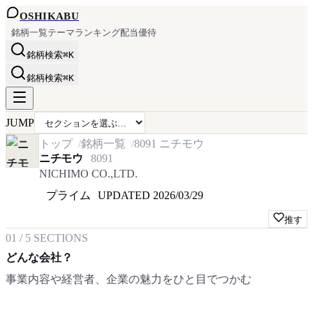
OSHI
KABU
銘柄一覧
テーマ
ランキング
配当
優待
銘柄検索
⌘K
銘柄検索
⌘K
JUMP
トップ
銘柄一覧
8091
ニチモウ
ニチモウ
8091
NICHIMO CO.,LTD.
プライム
UPDATED
2026/03/29
推す
01
/
5
SECTIONS
どんな会社？
事業内容や経営者、企業の魅力をひと目でつかむ