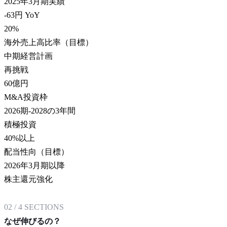
2025年3月期実績
-63円 YoY
20
%
海外売上高比率（目標）
中期経営計画
再挑戦
60
億円
M&A投資枠
2026期-2028の3年間
積極投資
40
%以上
配当性向（目標）
2026年3月期以降
株主還元強化
02
/
4
SECTIONS
なぜ伸びるの？