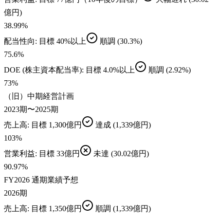
億円)
38.99
%
配当性向
: 目標
40%以上
順調
(30.3%)
75.6
%
DOE (株主資本配当率)
: 目標
4.0%以上
順調
(2.92%)
73
%
（旧）中期経営計画
2023期〜2025期
売上高
: 目標
1,300億円
達成
(1,339億円)
103
%
営業利益
: 目標
33億円
未達
(30.02億円)
90.97
%
FY2026 通期業績予想
2026期
売上高
: 目標
1,350億円
順調
(1,339億円)