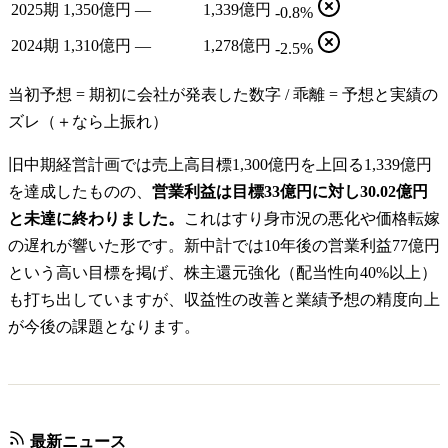
2025期
1,350億円
—
1,339億円
-0.8%
2024期
1,310億円
—
1,278億円
-2.5%
当初予想 = 期初に会社が発表した数字 / 乖離 = 予想と実績の
ズレ（＋なら上振れ）
旧中期経営計画では売上高目標1,300億円を上回る1,339億円
を達成したものの、
営業利益は目標33億円に対し30.02億円
と未達に終わりました。
これはすり身市況の悪化や価格転嫁
の遅れが響いた形です。新中計では10年後の営業利益77億円
という高い目標を掲げ、株主還元強化（配当性向40%以上）
も打ち出していますが、収益性の改善と業績予想の精度向上
が今後の課題となります。
最新ニュース