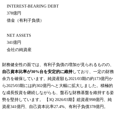
INTEREST-BEARING DEBT
378億円
借金（有利子負債）
NET ASSETS
341億円
会社の純資産
財務健全性の面では、有利子負債の増加が見られるものの、
自己資本比率が30%台を安定的に維持
しており、一定の財務
余力を確保しています。純資産額も2021/03期の約173億円か
ら2025/03期には約302億円へと大幅に拡大しました。積極的
な成長投資を継続しながらも、盤石な財務基盤を維持する姿
勢を堅持しています。 【3Q 2026/03期】総資産998億円、純
資産341億円、自己資本比率27.4%、有利子負債378億円。