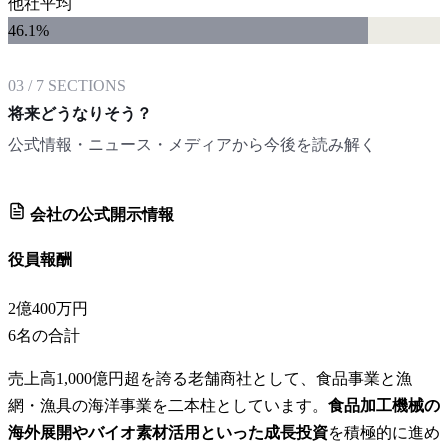
他社平均
46.1
%
03
/
7
SECTIONS
将来どうなりそう？
公式情報・ニュース・メディアから今後を読み解く
会社の公式開示情報
役員報酬
2億400万円
6
名の合計
売上高1,000億円超を誇る老舗商社として、食品事業と漁
網・漁具の海洋事業を二本柱としています。
食品加工機械の
海外展開やバイオ素材活用といった成長投資
を積極的に進め