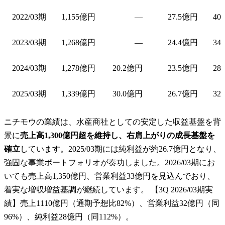
2022/03期
1,155億円
—
27.5億円
40
2023/03期
1,268億円
—
24.4億円
34
2024/03期
1,278億円
20.2億円
23.5億円
28
2025/03期
1,339億円
30.0億円
26.7億円
32
ニチモウの業績は、水産商社としての安定した収益基盤を背
景に
売上高1,300億円超を維持し、右肩上がりの成長基盤を
確立
しています。2025/03期には純利益が約26.7億円となり、
強固な事業ポートフォリオが奏功しました。2026/03期にお
いても売上高1,350億円、営業利益33億円を見込んでおり、
着実な増収増益基調が継続しています。 【3Q 2026/03期実
績】売上1110億円（通期予想比82%）、営業利益32億円（同
96%）、純利益28億円（同112%）。