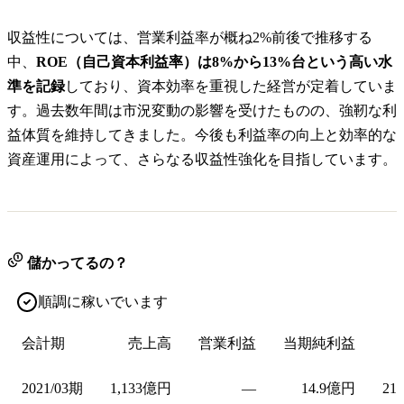
収益性については、営業利益率が概ね2%前後で推移する
中、
ROE（自己資本利益率）は8%から13%台という高い水
準を記録
しており、資本効率を重視した経営が定着していま
す。過去数年間は市況変動の影響を受けたものの、強靭な利
益体質を維持してきました。今後も利益率の向上と効率的な
資産運用によって、さらなる収益性強化を目指しています。
儲かってるの？
順調に稼いでいます
会計期
売上高
営業利益
当期純利益
2021/03期
1,133億円
—
14.9億円
21