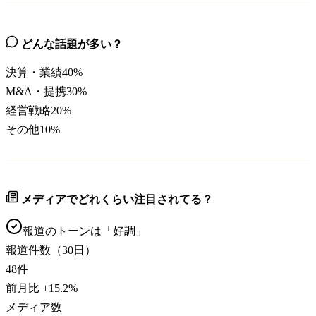
どんな話題が多い？
決算・業績
40
%
M&A・提携
30
%
経営戦略
20
%
その他
10
%
メディアでどれくらい注目されてる？
報道のトーンは「
好調
」
報道件数（30日）
48
件
前月比
+
15.2
%
メディア数