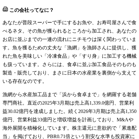
この会社ってなに？
あなたが普段スーパーで手にするお魚や、お寿司屋さんで食
べるネタ。その魚が獲られるところから加工され、あなたの
お店に並ぶまでの一連の流れにニチモウは深く関わっていま
す。魚を獲るための丈夫な「漁網」を漁師さんに提供し、獲
れた魚を美味しい「冷凍食品」や「すり身」に加工する機械
も扱っています。さらには、食卓に並ぶ加工食品そのものも
製造・販売しており、まさに日本の水産業を裏側から支えて
いる存在なのです。
漁網から水産加工品まで「浜から食卓まで」を網羅する老舗
専門商社。直近の2025年3月期は売上高1,339.0億円、営業利
益30.02億円を達成しました。続く2026年3月期は売上高1,350
億円、営業利益33億円と増収増益を計画しており、M&Aや
海外展開を積極化しています。株主還元に意欲的で「累進配
当」を掲げており、PBR0.71倍という割安な水準も投資家に