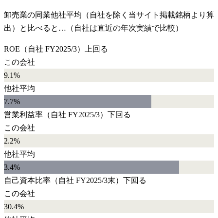
卸売業
の同業他社平均（自社を除く当サイト掲載銘柄より算
出）と比べると…（自社は直近の年次実績で比較）
ROE
（自社
FY2025/3
）
上回る
この会社
9.1%
他社平均
7.7
%
営業利益率
（自社
FY2025/3
）
下回る
この会社
2.2%
他社平均
3.4
%
自己資本比率
（自社
FY2025/3末
）
下回る
この会社
30.4%