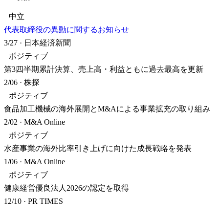
中立
代表取締役の異動に関するお知らせ
3/27
·
日本経済新聞
ポジティブ
第3四半期累計決算、売上高・利益ともに過去最高を更新
2/06
·
株探
ポジティブ
食品加工機械の海外展開とM&Aによる事業拡充の取り組み
2/02
·
M&A Online
ポジティブ
水産事業の海外比率引き上げに向けた成長戦略を発表
1/06
·
M&A Online
ポジティブ
健康経営優良法人2026の認定を取得
12/10
·
PR TIMES