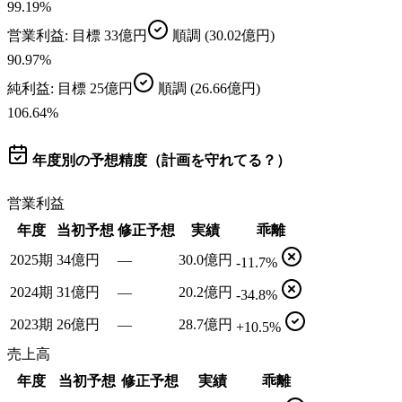
99.19
%
営業利益
: 目標
33億円
順調
(30.02億円)
90.97
%
純利益
: 目標
25億円
順調
(26.66億円)
106.64
%
年度別の予想精度（計画を守れてる？）
営業利益
年度
当初予想
修正予想
実績
乖離
2025期
34億円
—
30.0億円
-11.7%
2024期
31億円
—
20.2億円
-34.8%
2023期
26億円
—
28.7億円
+10.5%
売上高
年度
当初予想
修正予想
実績
乖離