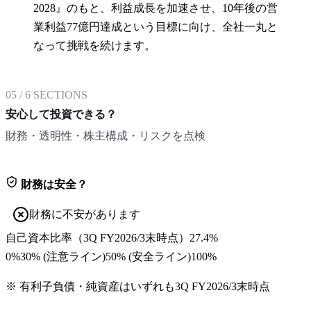
2028』のもと、利益成長を加速させ、10年後の営
業利益77億円達成という目標に向け、全社一丸と
なって挑戦を続けます。
05
/
6
SECTIONS
安心して投資できる？
財務・透明性・株主構成・リスクを点検
財務は安全？
財務に不安があります
自己資本比率
（
3Q FY2026/3末
時点）
27.4%
0%
30
% (注意ライン)
50
% (安全ライン)
100%
※ 有利子負債・純資産はいずれも
3Q FY2026/3末
時点