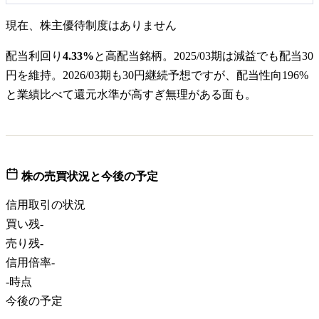
現在、株主優待制度はありません
配当利回り
4.33%
と高配当銘柄。2025/03期は減益でも配当30
円を維持。2026/03期も30円継続予想ですが、配当性向196%
と業績比べて還元水準が高すぎ無理がある面も。
株の売買状況と今後の予定
信用取引の状況
買い残
-
売り残
-
信用倍率
-
-
時点
今後の予定