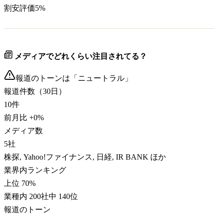
割安評価
5
%
メディアでどれくらい注目されてる？
報道のトーンは「
ニュートラル
」
報道件数（30日）
10
件
前月比
+
0
%
メディア数
5
社
株探, Yahoo!ファイナンス, 日経, IR BANK ほか
業界内ランキング
上位 70%
業種内 200社中 140位
報道のトーン