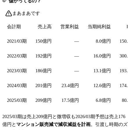
儲かってるの？
まあまあです
会計期
売上高
営業利益
当期純利益
E
2021/03期
150億円
—
8.0億円
150.
2022/03期
192億円
—
16.0億円
300.
2023/03期
186億円
—
13.1億円
193.
2024/03期
201億円
23.4億円
12.6億円
174.
2025/03期
209億円
17.5億円
6.8億円
80.
2025/03期は売上209億円と微増収も2026/03期予想は売上176
億円と
マンション販売減で減収減益を計画
。引渡し時期のズ