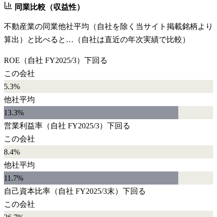
同業比較（収益性）
不動産業
の同業他社平均（自社を除く当サイト掲載銘柄より
算出）と比べると…（自社は直近の年次実績で比較）
ROE
（自社
FY2025/3
）
下回る
この会社
5.3%
他社平均
13.3
%
営業利益率
（自社
FY2025/3
）
下回る
この会社
8.4%
他社平均
11.7
%
自己資本比率
（自社
FY2025/3末
）
下回る
この会社