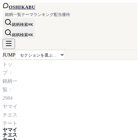
OSHI
KABU
銘柄一覧
テーマ
ランキング
配当
優待
銘柄検索
⌘K
銘柄検索
⌘K
JUMP
トッ
プ
銘柄一
覧
2984
ヤマイ
チエス
テート
ヤマイ
チエス
テート