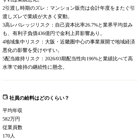
2
引渡し時期のズレ：マンション販売は会計年度をまたぐ引
渡しズレで業績が大きく変動。
3
高レバレッジリスク：自己資本比率26.7%と業界平均並み
も、有利子負債436億円で金利上昇影響あり。
4
地域集中リスク：大阪・近畿圏中心の事業展開で地域経済
悪化の影響を受けやすい。
5
配当維持リスク：2026/03期配当性向196%と業績比べて高
水準で維持の継続性に懸念。
社員の給料はどのくらい？
平均年収
582
万円
従業員数
170
人