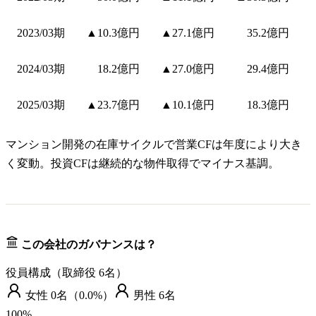
2023/03期
▲10.3億円
▲27.1億円
35.2億円
2024/03期
18.2億円
▲27.0億円
29.4億円
2025/03期
▲23.7億円
▲10.1億円
18.3億円
マンション開発の在庫サイクルで営業CFは年度により大き
く変動。投資CFは継続的な物件取得でマイナス基調。
この会社のガバナンスは？
役員構成（取締役
6
名）
女性
0
名（
0.0%
）
男性
6
名
100
%