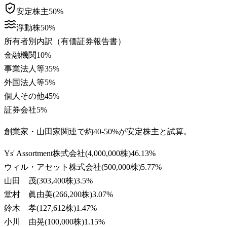
安定株主
50
%
浮動株
50
%
所有者別内訳（有価証券報告書）
金融機関
10
%
事業法人等
35
%
外国法人等
5
%
個人その他
45
%
証券会社
5
%
創業家・山田家関連で約40-50%が安定株主と試算。
Ys' Assortment株式会社
(
4,000,000株
)
46.13
%
ウィル・アセット株式会社
(
500,000株
)
5.77
%
山田 茂
(
303,400株
)
3.5
%
堂村 眞由美
(
266,200株
)
3.07
%
鈴木 孝
(
127,612株
)
1.47
%
小川 由晃
(
100,000株
)
1.15
%