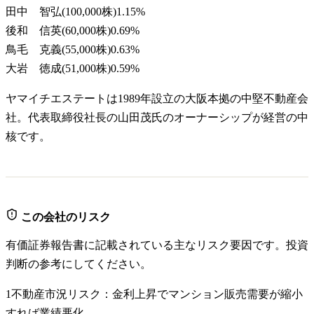
田中 智弘
(
100,000株
)
1.15
%
後和 信英
(
60,000株
)
0.69
%
鳥毛 克義
(
55,000株
)
0.63
%
大岩 徳成
(
51,000株
)
0.59
%
ヤマイチエステートは1989年設立の大阪本拠の中堅不動産会
社。代表取締役社長の山田茂氏のオーナーシップが経営の中
核です。
この会社のリスク
有価証券報告書に記載されている主なリスク要因です。投資
判断の参考にしてください。
1
不動産市況リスク：金利上昇でマンション販売需要が縮小
すれば業績悪化。