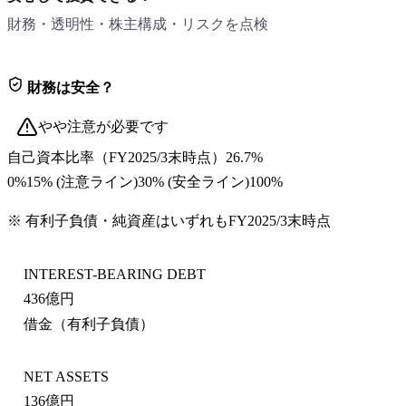
財務・透明性・株主構成・リスクを点検
財務は安全？
やや注意が必要です
自己資本比率
（
FY2025/3末
時点）
26.7%
0%
15
% (注意ライン)
30
% (安全ライン)
100%
※ 有利子負債・純資産はいずれも
FY2025/3末
時点
INTEREST-BEARING DEBT
436億円
借金（有利子負債）
NET ASSETS
136億円