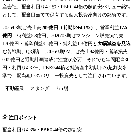
産会社。配当利回り4%超・PBR0.44倍の超割安バリュー銘柄
として、配当目当てで保有する個人投資家向けの銘柄です。
2025/03期は売上高
209億円（前期比+4.1%）
、営業利益
17.5
億円
、純利益6.8億円。2026/03期はマンション販売減で売上
176億円・営業利益9.5億円・純利益1.3億円と
大幅減益を見込
む
苦戦期。Q3累計（2026/3期9M）は売上94億円・営業損失
0.09億円と通期計画達成に注意が必要。それでも年間配当30
円・利回り4.33%、PBR
0.44倍
と純資産半額以下の超割安水
準で、配当狙いのバリュー投資先として注目されています。
不動産業
スタンダード
市場
注目ポイント
配当利回り4.3%・PBR0.44倍の超割安