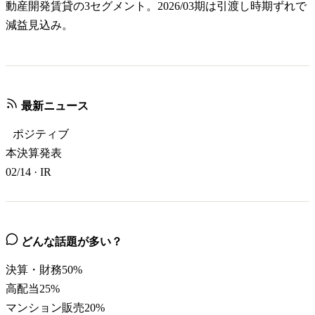
動産開発賃貸の3セグメント。2026/03期は引渡し時期ずれで
減益見込み。
最新ニュース
ポジティブ
本決算発表
02/14
·
IR
どんな話題が多い？
決算・財務
50
%
高配当
25
%
マンション販売
20
%