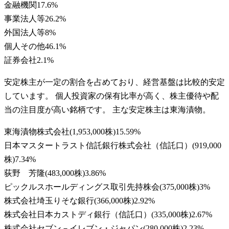
金融機関
17.6
%
事業法人等
26.2
%
外国法人等
8
%
個人その他
46.1
%
証券会社
2.1
%
安定株主が一定の割合を占めており、経営基盤は比較的安定
しています。 個人投資家の保有比率が高く、株主優待や配
当の注目度が高い銘柄です。 主な安定株主は東海漬物。
東海漬物株式会社
(
1,953,000株
)
15.59
%
日本マスタートラスト信託銀行株式会社（信託口）
(
919,000
株
)
7.34
%
荻野 芳隆
(
483,000株
)
3.86
%
ピックルスホールディングス取引先持株会
(
375,000株
)
3
%
株式会社埼玉りそな銀行
(
366,000株
)
2.92
%
株式会社日本カストディ銀行（信託口）
(
335,000株
)
2.67
%
株式会社セブン－イレブン・ジャパン
(
280,000株
)
2.23
%