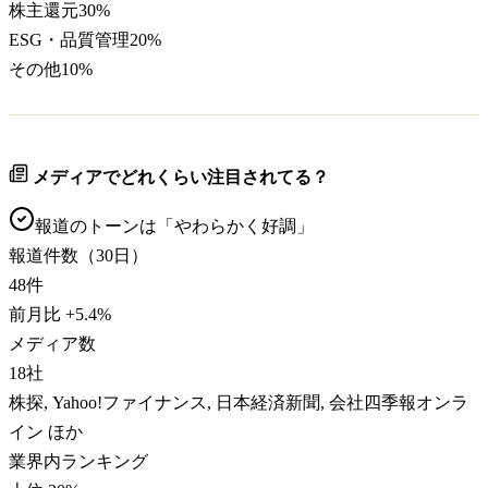
株主還元
30
%
ESG・品質管理
20
%
その他
10
%
メディアでどれくらい注目されてる？
報道のトーンは「
やわらかく好調
」
報道件数（30日）
48
件
前月比
+
5.4
%
メディア数
18
社
株探, Yahoo!ファイナンス, 日本経済新聞, 会社四季報オンラ
イン ほか
業界内ランキング