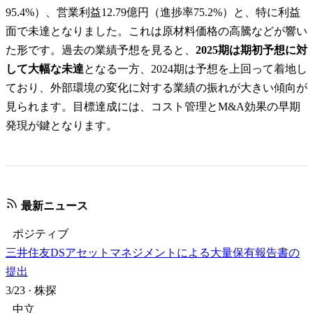
95.4%）、営業利益12.79億円（進捗率75.2%）と、特に利益
面で未達となりました。これは原材料価格の高騰などが響い
た形です。過去の業績予想を見ると、
2025期は期初予想に対
して大幅な未達
となる一方、2024期は予想を上回って着地し
ており、外部環境の変化に対する業績の振れが大きい傾向が
見られます。目標達成には、コスト管理とM&A効果の早期
発現が鍵となります。
最新ニュース
ポジティブ
三井住友DSアセットマネジメントによる大量保有報告書の
提出
3/23
·
株探
中立