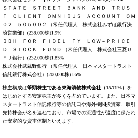
ＳＴＡＴＥ ＳＴＲＥＥＴ ＢＡＮＫ ＡＮＤ ＴＲＵＳ
Ｔ ＣＬＩＥＮＴ ＯＭＮＩＢＵＳ ＡＣＣＯＵＮＴ ＯＭ
０２ ５０５００２ （常任代理人 株式会社みずほ銀行決
済営業部）
(
238,000株
)
1.9
%
ＢＢＨ ＦＯＲ ＦＩＤＥＬＩＴＹ ＬＯＷ－ＰＲＩＣＥ
Ｄ ＳＴＯＣＫ ＦＵＮＤ （常任代理人 株式会社三菱Ｕ
ＦＪ銀行）
(
232,000株
)
1.85
%
株式会社武蔵野銀行 （常任代理人 日本マスタートラスト
信託銀行株式会社）
(
200,000株
)
1.6
%
株主構成は
筆頭株主である東海漬物株式会社（15.71%）
を
はじめとする安定株主が多くを占めています。また、日本マ
スタートラスト信託銀行等の信託口や海外機関投資家、取引
先持株会が名を連ねており、市場での流通性が適度に保たれ
た安定的な資本体制といえます。