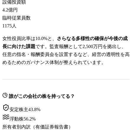
設備投資額
4.2億円
臨時従業員数
1175
人
女性役員比率は10.0%と、
さらなる多様性の確保が今後の成
長に向けた課題
です。監査報酬として2,500万円を拠出し、
任意の指名・報酬委員会を設置するなど、経営の透明性を高
めるためのガバナンス体制が整えられています。
誰がこの会社の株を持ってる？
安定株主
43.8
%
浮動株
56.2
%
所有者別内訳（有価証券報告書）