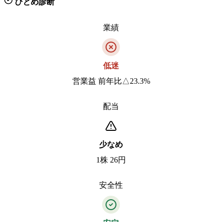
ひとめ診断
業績
低迷
営業益 前年比△23.3%
配当
少なめ
1株 26円
安全性