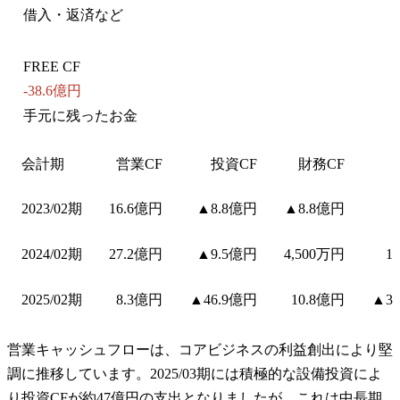
借入・返済など
FREE CF
-38.6億円
手元に残ったお金
会計期
営業CF
投資CF
財務CF
2023/02期
16.6億円
▲8.8億円
▲8.8億円
2024/02期
27.2億円
▲9.5億円
4,500万円
1
2025/02期
8.3億円
▲46.9億円
10.8億円
▲3
営業キャッシュフローは、コアビジネスの利益創出により堅
調に推移しています。2025/03期には積極的な設備投資によ
り投資CFが約47億円の支出となりましたが、これは中長期