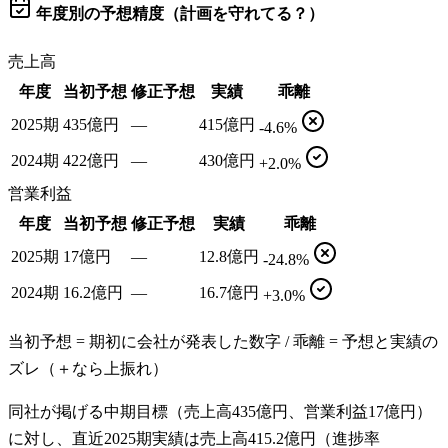
年度別の予想精度（計画を守れてる？）
売上高
年度
当初予想
修正予想
実績
乖離
2025期
435億円
—
415億円
-4.6%
2024期
422億円
—
430億円
+2.0%
営業利益
年度
当初予想
修正予想
実績
乖離
2025期
17億円
—
12.8億円
-24.8%
2024期
16.2億円
—
16.7億円
+3.0%
当初予想 = 期初に会社が発表した数字 / 乖離 = 予想と実績の
ズレ（＋なら上振れ）
同社が掲げる中期目標（売上高435億円、営業利益17億円）
に対し、直近2025期実績は売上高415.2億円（進捗率