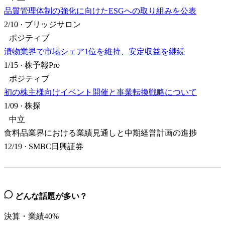
品質管理体制の強化に向けたESGへの取り組みを公表
2/10
·
ブリッジサロン
ポジティブ
漬物業界で市場シェア1位を維持、安定収益を継続
1/15
·
株予報Pro
ポジティブ
初の株主様向けイベント開催と事業転換戦略について
1/09
·
株探
中立
食料品業界における業績見通しと中期経営計画の進捗
12/19
·
SMBC日興証券
どんな話題が多い？
決算・業績
40
%