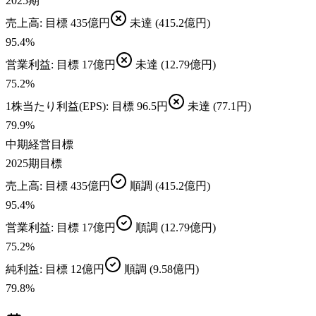
2025期
売上高
: 目標
435億円
未達
(415.2億円)
95.4
%
営業利益
: 目標
17億円
未達
(12.79億円)
75.2
%
1株当たり利益(EPS)
: 目標
96.5円
未達
(77.1円)
79.9
%
中期経営目標
2025期目標
売上高
: 目標
435億円
順調
(415.2億円)
95.4
%
営業利益
: 目標
17億円
順調
(12.79億円)
75.2
%
純利益
: 目標
12億円
順調
(9.58億円)
79.8
%