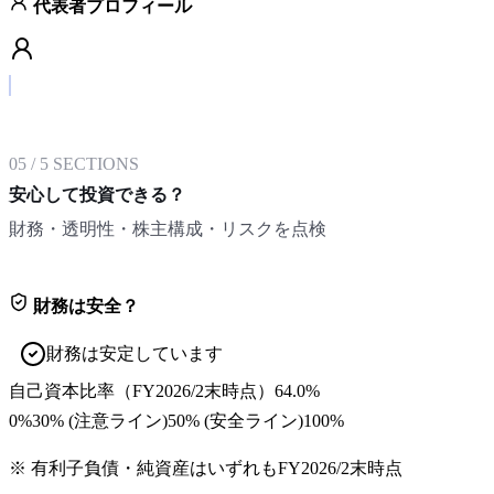
代表者プロフィール
05
/
5
SECTIONS
安心して投資できる？
財務・透明性・株主構成・リスクを点検
財務は安全？
財務は安定しています
自己資本比率
（
FY2026/2末
時点）
64.0%
0%
30
% (注意ライン)
50
% (安全ライン)
100%
※ 有利子負債・純資産はいずれも
FY2026/2末
時点