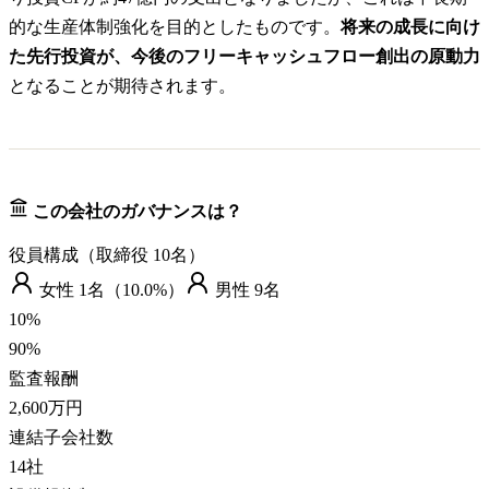
的な生産体制強化を目的としたものです。
将来の成長に向け
た先行投資が、今後のフリーキャッシュフロー創出の原動力
となることが期待されます。
この会社のガバナンスは？
役員構成（取締役
10
名）
女性
1
名（
10.0%
）
男性
9
名
10
%
90
%
監査報酬
2,600万円
連結子会社数
14
社