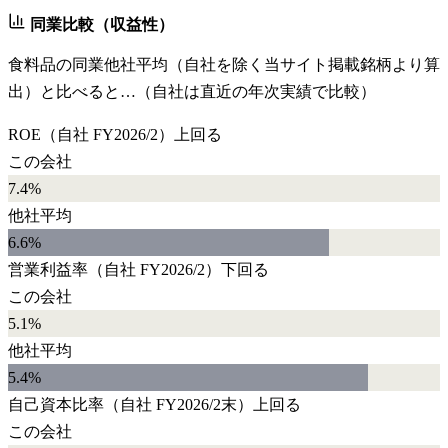
同業比較（収益性）
食料品
の同業他社平均（自社を除く当サイト掲載銘柄より算
出）と比べると…（自社は直近の年次実績で比較）
ROE
（自社
FY2026/2
）
上回る
この会社
7.4%
他社平均
6.6
%
営業利益率
（自社
FY2026/2
）
下回る
この会社
5.1%
他社平均
5.4
%
自己資本比率
（自社
FY2026/2末
）
上回る
この会社