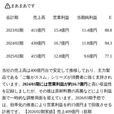
まあまあです
会計期
売上高
営業利益
当期純利益
EP
2023/02期
411億円
15.4億円
11.4億円
88.8
2024/02期
430億円
16.7億円
11.8億円
94.3
2025/02期
415億円
12.8億円
9.6億円
77.1
当社の売上高は400億円台で安定して推移しており、主力製
品である「ご飯がススム」シリーズが消費者に強く支持され
ています。
2024/03期には営業利益が約16.7億円
と高い収益性
を記録しましたが、その後は原材料費の高騰などにより利益
面で一時的な調整局面を迎えています。2026/03期予想で
は、効率化の推進により営業利益を約15億円まで回復させる
計画です。 【2026/02期実績】売上409億円（前期