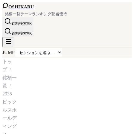
OSHI
KABU
銘柄一覧
テーマ
ランキング
配当
優待
銘柄検索
⌘K
銘柄検索
⌘K
JUMP
トッ
プ
銘柄一
覧
2935
ピック
ルスホ
ールデ
ィング