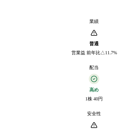
業績
普通
営業益 前年比△11.7%
配当
高め
1株 40円
安全性