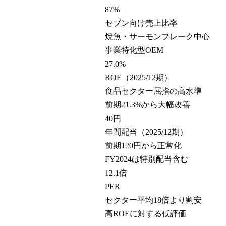
87
%
セブン向け売上比率
焼魚・サーモンフレーク中心
事業特化型OEM
27.0
%
ROE（2025/12期）
食品セクター屈指の高水準
前期21.3%から大幅改善
40
円
年間配当（2025/12期）
前期120円から正常化
FY2024は特別配当含む
12.1
倍
PER
セクター平均18倍より割安
高ROEに対する低評価