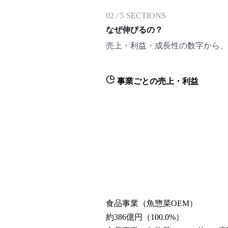
02
/
5
SECTIONS
なぜ伸びるの？
売上・利益・成長性の数字から、
事業ごとの売上・利益
食品事業（魚惣菜OEM）
約386億円
（
100.0
%）