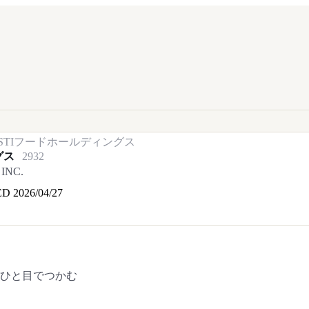
STIフードホールディングス
グス
2932
INC.
ED
2026/04/27
をひと目でつかむ