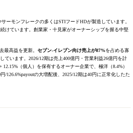
サーモンフレークの多くはSTIフードHDが製造しています。
を続けています。創業家・十見家がオーナーシップを握る中堅
去最高益を更新。
セブン-イレブン向け売上が87%
を占める寡
ます。2026/12期は売上400億円・営業利益26億円を計
12.15%（個人）を保有するオーナー企業で、極洋（8.4%）
0円/126.6%payoutの大増配後、2025/12期は40円に正常化したた