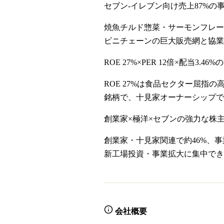
セブン-イレブン向け売上87%の
焼魚チルド惣菜・サーモンフレー
ビニチェーンの巨大販売網と協業
ROE 27%×PER 12倍×配当3.4
ROE 27%は食品セクター屈指の
銘柄で、十見家オーナーシップで
創業家×極洋×セブンの強力な株
創業家・十見家関連で約46%、事
新工場投資・事業拡大に集中で
会社概要