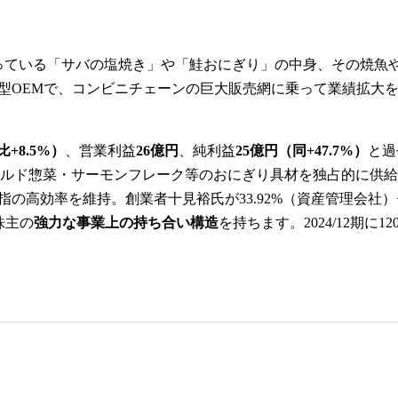
っている「サバの塩焼き」や「鮭おにぎり」の中身、その焼魚や
化型OEMで、コンビニチェーンの巨大販売網に乗って業績拡大
比+8.5%）
、営業利益
26億円
、純利益
25億円（同+47.7%）
と過
ド惣菜・サーモンフレーク等のおにぎり具材を独占的に供給してい
の高効率を維持。創業者十見裕氏が33.92%（資産管理会社）+ 
株主の
強力な事業上の持ち合い構造
を持ちます。2024/12期に12