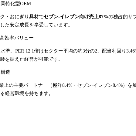
事業特化型OEM
ク・おにぎり具材で
セブン-イレブン向け売上87%
の独占的サ
した安定成長を享受しています。
6%の高効率バリュー
高水準。PER 12.1倍はセクター平均の約3分の2、配当利回り3.
腰を据えた経営が可能です。
主構造
業上の主要パートナー（極洋8.4%・セブン-イレブン8.4%）を
きる経営環境を持ちます。