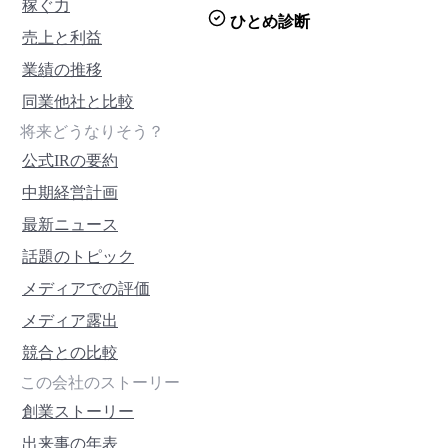
稼ぐ力
ひとめ診断
売上と利益
業績の推移
同業他社と比較
将来どうなりそう？
公式IRの要約
中期経営計画
最新ニュース
話題のトピック
メディアでの評価
メディア露出
競合との比較
この会社のストーリー
創業ストーリー
出来事の年表