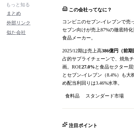
もっと知る
この会社ってなに？
まとめ
コンビニのセブン-イレブンで売
外部リンク
セブン向けが売上87%の徹底特
似た会社
食品メーカー。
2025/12期は売上高
386億円（前期
占的サプライチェーンで、焼魚チル
画。ROE
27.0%
と食品セクター屈指
とセブン-イレブン（8.4%）も大
め配当利回りは3.46%水準。
食料品
スタンダード
市場
注目ポイント