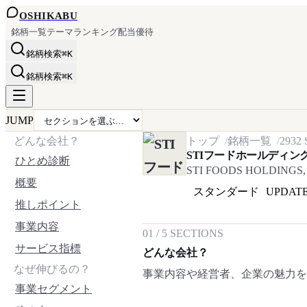
OSHI
KABU
銘柄一覧
テーマ
ランキング
配当
優待
銘柄検索
⌘K
銘柄検索
⌘K
JUMP
どんな会社？
トップ
銘柄一覧
2932
STIフードホールディン
ひとめ診断
STI FOODS HOLDINGS, 
概要
スタンダード
UPDAT
推しポイント
事業内容
01
/
5
SECTIONS
サービス指標
どんな会社？
なぜ伸びるの？
事業内容や経営者、企業の魅力
事業セグメント