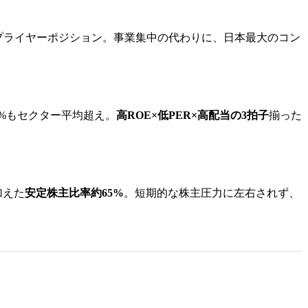
プライヤーポジション。事業集中の代わりに、日本最大のコン
46%もセクター平均超え。
高ROE×低PER×高配当の3拍子
揃った
加えた
安定株主比率約65%
。短期的な株主圧力に左右されず、