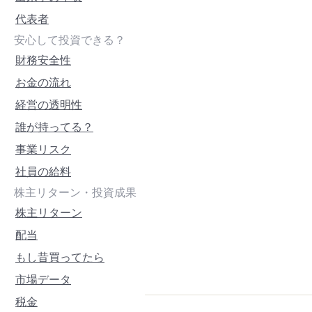
代表者
安心して投資できる？
財務安全性
お金の流れ
経営の透明性
誰が持ってる？
事業リスク
社員の給料
株主リターン・投資成果
株主リターン
配当
もし昔買ってたら
市場データ
税金