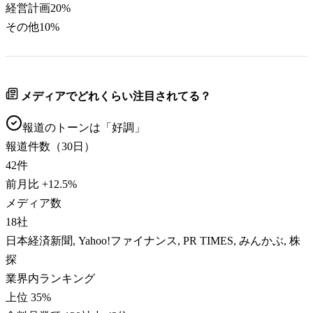
経営計画
20
%
その他
10
%
メディアでどれくらい注目されてる？
報道のトーンは「
好調
」
報道件数（30日）
42
件
前月比
+
12.5
%
メディア数
18
社
日本経済新聞, Yahoo!ファイナンス, PR TIMES, みんかぶ, 株
探
業界内ランキング
上位 35%