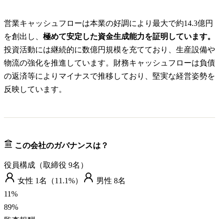
営業キャッシュフローは本業の好調により最大で約14.3億円
を創出し、
極めて安定した資金生成能力を証明しています。
投資活動には継続的に数億円規模を充てており、生産設備や
物流の強化を推進しています。財務キャッシュフローは負債
の返済等によりマイナスで推移しており、堅実な経営姿勢を
反映しています。
この会社のガバナンスは？
役員構成（取締役
9
名）
女性
1
名（
11.1%
）
男性
8
名
11
%
89
%