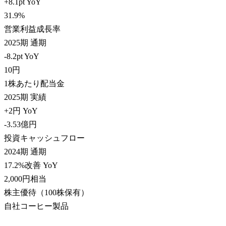
+8.1pt YoY
31.9
%
営業利益成長率
2025期 通期
-8.2pt YoY
10
円
1株あたり配当金
2025期 実績
+2円 YoY
-3.53
億円
投資キャッシュフロー
2024期 通期
17.2%改善 YoY
2,000
円相当
株主優待（100株保有）
自社コーヒー製品