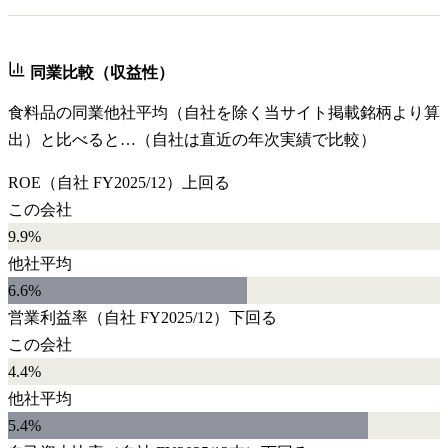
同業比較（収益性）
食料品
の同業他社平均（自社を除く当サイト掲載銘柄より算
出）と比べると…（自社は直近の年次実績で比較）
ROE
（自社
FY2025/12
）
上回る
この会社
9.9%
他社平均
6.6
%
営業利益率
（自社
FY2025/12
）
下回る
この会社
4.4%
他社平均
5.4
%