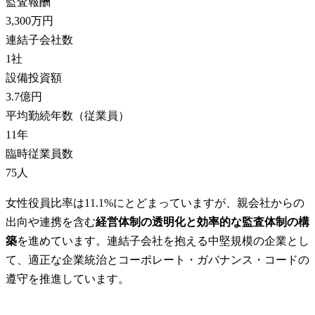
監査報酬
3,300万円
連結子会社数
1
社
設備投資額
3.7億円
平均勤続年数（従業員）
11
年
臨時従業員数
75
人
女性役員比率は11.1%にとどまっていますが、親会社からの
出向や連携を含む
経営体制の透明化と効率的な監査体制の構
築
を進めています。連結子会社を抱える中堅規模の企業とし
て、適正な企業統治とコーポレート・ガバナンス・コードの
遵守を推進しています。