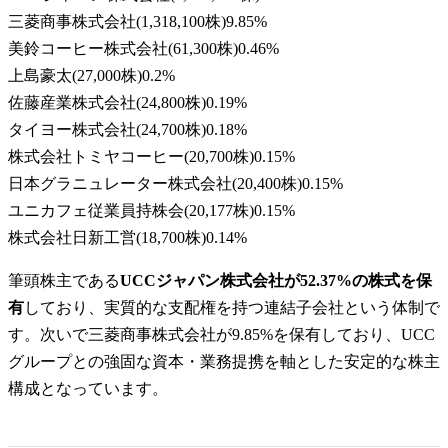
三菱商事株式会社
(
1,318,100株
)
9.85
%
美鈴コーヒー株式会社
(
61,300株
)
0.46
%
上島豪太
(
27,000株
)
0.2
%
佐藤産業株式会社
(
24,800株
)
0.19
%
タイヨー株式会社
(
24,700株
)
0.18
%
株式会社トミヤコーヒー
(
20,700株
)
0.15
%
日本グラニュレーター株式会社
(
20,400株
)
0.15
%
ユニカフェ従業員持株会
(
20,177株
)
0.15
%
株式会社日新工営
(
18,700株
)
0.14
%
筆頭株主である
UCCジャパン株式会社が52.37%の株式を保
有
しており、実質的な支配権を持つ連結子会社という体制で
す。次いで三菱商事株式会社が9.85%を保有しており、UCC
グループとの強固な資本・業務提携を軸とした安定的な株主
構成となっています。