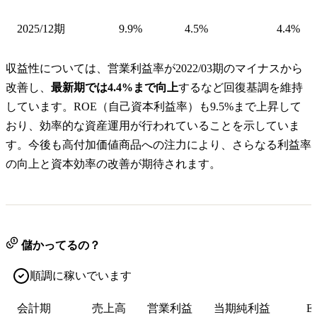
2025/12期
9.9%
4.5%
4.4%
収益性については、営業利益率が2022/03期のマイナスから
改善し、
最新期では4.4%まで向上
するなど回復基調を維持
しています。ROE（自己資本利益率）も9.5%まで上昇して
おり、効率的な資産運用が行われていることを示していま
す。今後も高付加価値商品への注力により、さらなる利益率
の向上と資本効率の改善が期待されます。
儲かってるの？
順調に稼いでいます
会計期
売上高
営業利益
当期純利益
E