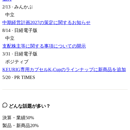
2/13
·
みんかぶ
中立
中期経営計画2027の策定に関するお知らせ
8/14
·
日経電子版
中立
支配株主等に関する事項についての開示
3/31
·
日経電子版
ポジティブ
KEURIG専用カプセルK-Cupのラインナップに新商品を追加
5/20
·
PR TIMES
どんな話題が多い？
決算・業績
50
%
製品・新商品
20
%