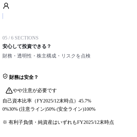
05
/
6
SECTIONS
安心して投資できる？
財務・透明性・株主構成・リスクを点検
財務は安全？
やや注意が必要です
自己資本比率
（
FY2025/12末
時点）
45.7%
0%
30
% (注意ライン)
50
% (安全ライン)
100%
※ 有利子負債・純資産はいずれも
FY2025/12末
時点