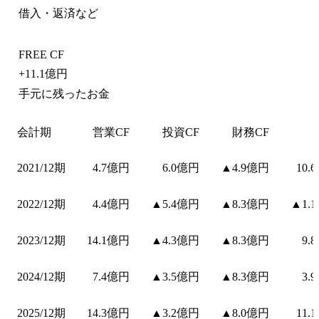
借入・返済など
FREE CF
+
11.1億円
手元に残ったお金
会計期
営業CF
投資CF
財務CF
2021/12期
4.7億円
6.0億円
▲4.9億円
10.
2022/12期
4.4億円
▲5.4億円
▲8.3億円
▲1.
2023/12期
14.1億円
▲4.3億円
▲8.3億円
9.
2024/12期
7.4億円
▲3.5億円
▲8.3億円
3.
2025/12期
14.3億円
▲3.2億円
▲8.0億円
11.