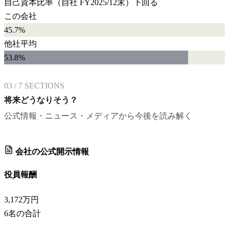
自己資本比率
（自社
FY2025/12末
）
下回る
この会社
45.7%
他社平均
53.8
%
03
/
7
SECTIONS
将来どうなりそう？
公式情報・ニュース・メディアから今後を読み解く
会社の公式開示情報
役員報酬
3,172万円
6
名の合計