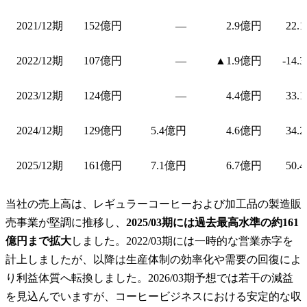
2021/12期
152億円
—
2.9億円
22.
2022/12期
107億円
—
▲1.9億円
-14.
2023/12期
124億円
—
4.4億円
33.
2024/12期
129億円
5.4億円
4.6億円
34.
2025/12期
161億円
7.1億円
6.7億円
50.
当社の売上高は、レギュラーコーヒーおよび加工品の製造販
売事業が堅調に推移し、
2025/03期には過去最高水準の約161
億円まで拡大
しました。2022/03期には一時的な営業赤字を
計上しましたが、以降は生産体制の効率化や需要の回復によ
り利益体質へ転換しました。2026/03期予想では若干の減益
を見込んでいますが、コーヒービジネスにおける安定的な収