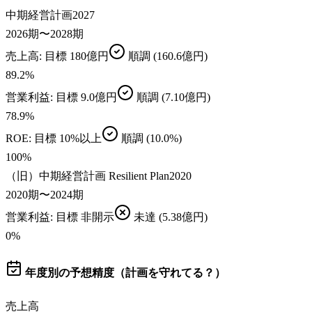
中期経営計画2027
2026期〜2028期
売上高
: 目標
180億円
順調
(160.6億円)
89.2
%
営業利益
: 目標
9.0億円
順調
(7.10億円)
78.9
%
ROE
: 目標
10%以上
順調
(10.0%)
100
%
（旧）中期経営計画 Resilient Plan2020
2020期〜2024期
営業利益
: 目標
非開示
未達
(5.38億円)
0
%
年度別の予想精度（計画を守れてる？）
売上高