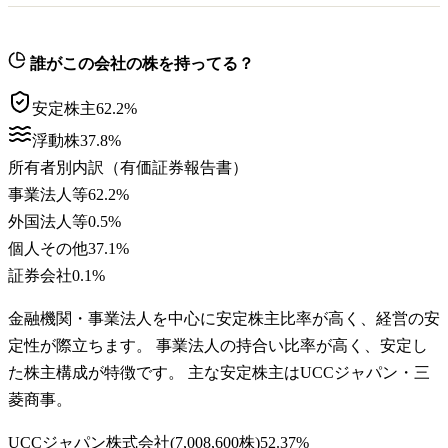
誰がこの会社の株を持ってる？
安定株主
62.2
%
浮動株
37.8
%
所有者別内訳（有価証券報告書）
事業法人等
62.2
%
外国法人等
0.5
%
個人その他
37.1
%
証券会社
0.1
%
金融機関・事業法人を中心に安定株主比率が高く、経営の安
定性が際立ちます。 事業法人の持合い比率が高く、安定し
た株主構成が特徴です。 主な安定株主はUCCジャパン・三
菱商事。
UCCジャパン株式会社
(
7,008,600株
)
52.37
%