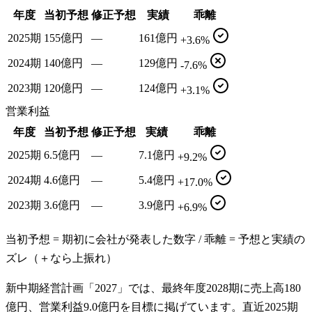
年度
当初予想
修正予想
実績
乖離
2025期
155億円
—
161億円
+3.6%
2024期
140億円
—
129億円
-7.6%
2023期
120億円
—
124億円
+3.1%
営業利益
年度
当初予想
修正予想
実績
乖離
2025期
6.5億円
—
7.1億円
+9.2%
2024期
4.6億円
—
5.4億円
+17.0%
2023期
3.6億円
—
3.9億円
+6.9%
当初予想 = 期初に会社が発表した数字 / 乖離 = 予想と実績の
ズレ（＋なら上振れ）
新中期経営計画「2027」では、最終年度2028期に売上高180
億円、営業利益9.0億円を目標に掲げています。直近2025期