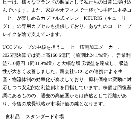
ヒーは、様々なブランドの製品として私たちの日常に溶け込
んでいます。また、家庭やオフィスで一杯ずつ手軽に本格コ
ーヒーが楽しめるカプセル式マシン「KEURIG（キューリ
グ）」の専用カプセルも提供しており、あなたのコーヒーブ
レイクを陰で支えています。
UCCグループの中核を担うコーヒー焙煎加工メーカー。
2025期決算では売上高160.6億円（前期比24.1%増）、営業利
益7.10億円（同31.9%増）と大幅な増収増益を達成し、収益
性が大きく改善しました。親会社UCCとの連携による生
産・物流体制の効率化が奏功しており、原料価格の変動に対
応しつつ安定的な利益創出を目指しています。株価は回復基
調にあるものの、過去の高値圏からは依然として距離があ
り、今後の成長戦略が市場評価の鍵となります。
食料品
スタンダード
市場