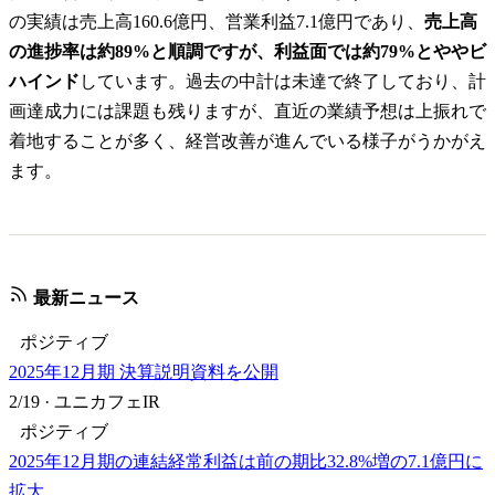
の実績は売上高160.6億円、営業利益7.1億円であり、
売上高
の進捗率は約89%と順調ですが、利益面では約79%とややビ
ハインド
しています。過去の中計は未達で終了しており、計
画達成力には課題も残りますが、直近の業績予想は上振れで
着地することが多く、経営改善が進んでいる様子がうかがえ
ます。
最新ニュース
ポジティブ
2025年12月期 決算説明資料を公開
2/19
·
ユニカフェIR
ポジティブ
2025年12月期の連結経常利益は前の期比32.8%増の7.1億円に
拡大