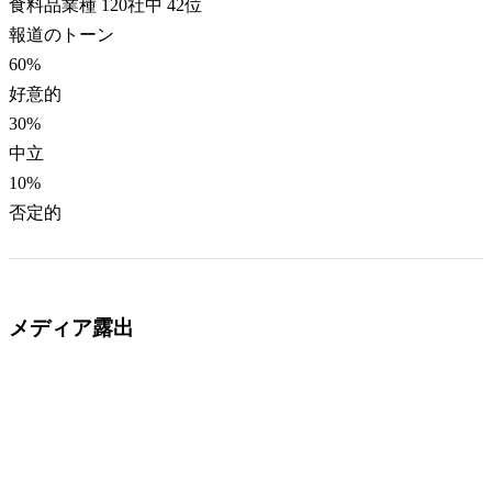
食料品業種 120社中 42位
報道のトーン
60
%
好意的
30
%
中立
10
%
否定的
メディア露出