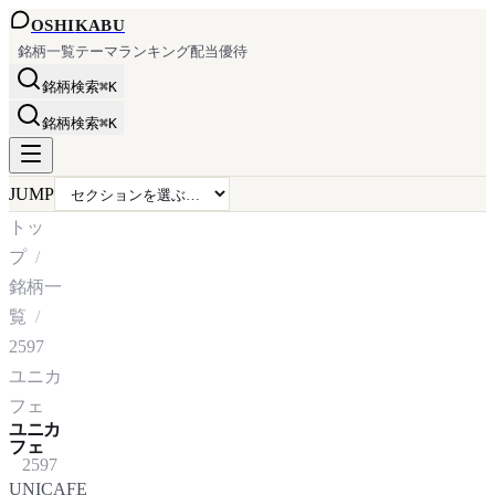
OSHI
KABU
銘柄一覧
テーマ
ランキング
配当
優待
銘柄検索
⌘K
銘柄検索
⌘K
JUMP
トッ
プ
銘柄一
覧
2597
ユニカ
フェ
ユニカ
フェ
2597
UNICAFE