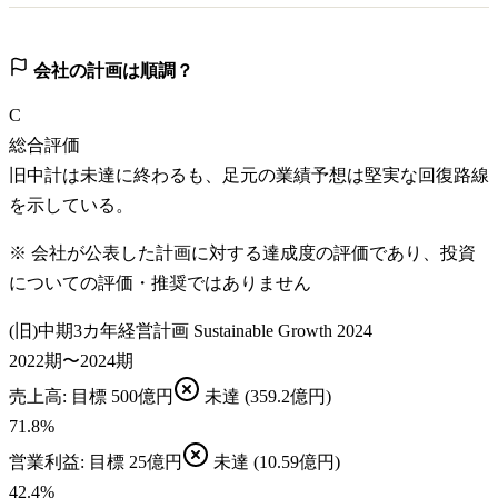
会社の計画は順調？
C
総合評価
旧中計は未達に終わるも、足元の業績予想は堅実な回復路線
を示している。
※ 会社が公表した計画に対する達成度の評価であり、投資
についての評価・推奨ではありません
(旧)中期3カ年経営計画 Sustainable Growth 2024
2022期〜2024期
売上高
: 目標
500億円
未達
(359.2億円)
71.8
%
営業利益
: 目標
25億円
未達
(10.59億円)
42.4
%