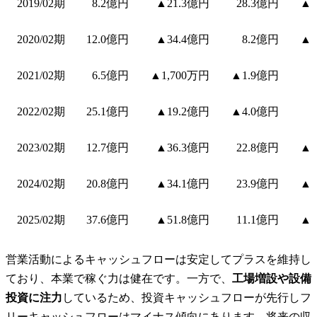
2019/02期
8.2億円
▲21.3億円
28.3億円
▲1
2020/02期
12.0億円
▲34.4億円
8.2億円
▲2
2021/02期
6.5億円
▲1,700万円
▲1.9億円
2022/02期
25.1億円
▲19.2億円
▲4.0億円
2023/02期
12.7億円
▲36.3億円
22.8億円
▲2
2024/02期
20.8億円
▲34.1億円
23.9億円
▲1
2025/02期
37.6億円
▲51.8億円
11.1億円
▲1
営業活動によるキャッシュフローは安定してプラスを維持し
ており、本業で稼ぐ力は健在です。一方で、
工場増設や設備
投資に注力
しているため、投資キャッシュフローが先行しフ
リーキャッシュフローはマイナス傾向にあります。将来の収