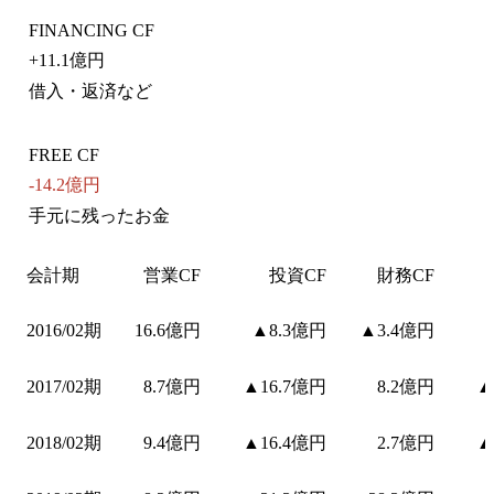
FINANCING CF
+
11.1億円
借入・返済など
FREE CF
-14.2億円
手元に残ったお金
会計期
営業CF
投資CF
財務CF
2016/02期
16.6億円
▲8.3億円
▲3.4億円
2017/02期
8.7億円
▲16.7億円
8.2億円
▲
2018/02期
9.4億円
▲16.4億円
2.7億円
▲