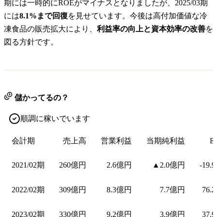
期には一時的にROEがマイナスとなりましたが、2025/03期
には
8.1%まで回復
を見せています。今後は高付加価値な冷
凍食品の販売拡大により、
利益率の向上と資本効率の改善
を
図る方針です。
儲かってるの？
順調に稼いでいます
会計期
売上高
営業利益
当期純利益
E
2021/02期
260億円
2.6億円
▲2.0億円
-19.
2022/02期
309億円
8.3億円
7.7億円
76.
2023/02期
330億円
9.2億円
3.9億円
37.