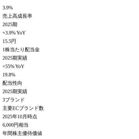
3.9
%
売上高成長率
2025期
+3.9% YoY
15.5
円
1株当たり配当金
2025期実績
+55% YoY
19.8
%
配当性向
2025期実績
3
ブランド
主要ECブランド数
2025年10月時点
6,000
円相当
年間株主優待価値