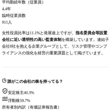
平均勤続年数（従業員）
4.4
年
臨時従業員数
911
人
女性役員比率は11.1%と発展途上ですが、
指名委員会等設置
会社に近い透明性の高い監査体制
を構築しています。連結子
会社8社を抱える企業グループとして、リスク管理やコンプ
ライアンスの強化を経営の重要課題として掲げています。
誰がこの会社の株を持ってる？
安定株主
40.3
%
浮動株
59.7
%
所有者別内訳（有価証券報告書）