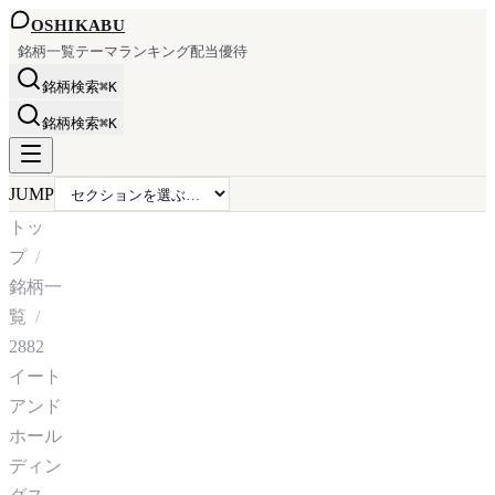
OSHI
KABU
銘柄一覧
テーマ
ランキング
配当
優待
銘柄検索
⌘K
銘柄検索
⌘K
JUMP
トッ
プ
銘柄一
覧
2882
イート
アンド
ホール
ディン