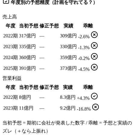
年度別の予想精度（計画を守れてる？）
売上高
年度
当初予想
修正予想
実績
乖離
2022期
317億円
—
309億円
-2.6%
2023期
335億円
—
330億円
-1.3%
2024期
360億円
—
359億円
-0.2%
2025期
391億円
—
373億円
-4.5%
営業利益
年度
当初予想
修正予想
実績
乖離
2022期
8億円
—
8.3億円
+4.3%
2023期
11億円
—
9.2億円
-16.8%
当初予想 = 期初に会社が発表した数字 / 乖離 = 予想と実績の
ズレ（＋なら上振れ）