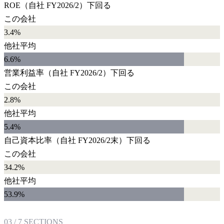
ROE
（自社
FY2026/2
）
下回る
この会社
3.4%
他社平均
6.6
%
営業利益率
（自社
FY2026/2
）
下回る
この会社
2.8%
他社平均
5.4
%
自己資本比率
（自社
FY2026/2末
）
下回る
この会社
34.2%
他社平均
53.9
%
03
/
7
SECTIONS