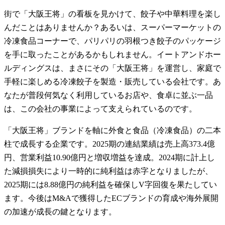
街で「大阪王将」の看板を見かけて、餃子や中華料理を楽し
んだことはありませんか？あるいは、スーパーマーケットの
冷凍食品コーナーで、パリパリの羽根つき餃子のパッケージ
を手に取ったことがあるかもしれません。イートアンドホー
ルディングスは、まさにその「大阪王将」を運営し、家庭で
手軽に楽しめる冷凍餃子を製造・販売している会社です。あ
なたが普段何気なく利用しているお店や、食卓に並ぶ一品
は、この会社の事業によって支えられているのです。
「大阪王将」ブランドを軸に外食と食品（冷凍食品）の二本
柱で成長する企業です。2025期の連結業績は売上高373.4億
円、営業利益10.90億円と増収増益を達成。2024期に計上し
た減損損失により一時的に純利益は赤字となりましたが、
2025期には8.88億円の純利益を確保しV字回復を果たしてい
ます。今後はM&Aで獲得したECブランドの育成や海外展開
の加速が成長の鍵となります。