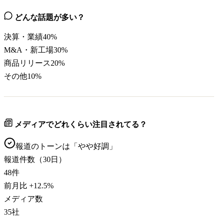
どんな話題が多い？
決算・業績
40
%
M&A・新工場
30
%
商品リリース
20
%
その他
10
%
メディアでどれくらい注目されてる？
報道のトーンは「
やや好調
」
報道件数（30日）
48
件
前月比
+
12.5
%
メディア数
35
社