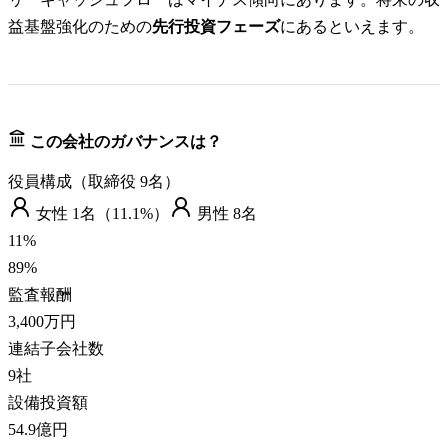
益基盤強化のための
先行投資フェーズ
にあるといえます。
この会社のガバナンスは？
役員構成（取締役
9
名）
女性
1
名（
11.1%
）
男性
8
名
11
%
89
%
監査報酬
3,400万円
連結子会社数
9
社
設備投資額
54.9億円