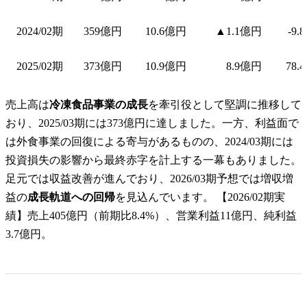
2024/02期
359億円
10.6億円
▲1.1億円
-9.
2025/02期
373億円
10.9億円
8.9億円
78.
売上高は
冷凍食品事業の成長
を牽引役として堅調に推移して
おり、2025/03期には373億円に達しました。一方、利益面で
は外食事業の回復による寄与があるものの、2024/03期には
投資損失の影響から最終赤字を計上する一幕もありました。
足元では収益改善が進んでおり、2026/03期予想では増収増
益の
成長軌道への回帰
を見込んでいます。 【2026/02期実
績】売上405億円（前期比8.4%）、営業利益11億円、純利益
3.7億円。