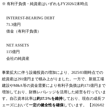
※ 有利子負債・純資産はいずれも
FY2026/2末
時点
INTEREST-BEARING DEBT
71.3億円
借金（有利子負債）
NET ASSETS
115億円
会社の純資産
事業拡大に伴う設備投資の増加により、2025/03期時点での
総資産は291億円まで積み上がりました。一方で、新規工場
建設やM&A等の資金需要により有利子負債は約171億円まで
増加しており、財務レバレッジを活用した経営を行っていま
す。自己資本比率は
約37.5%を維持
しており、現在の成長フ
ェーズにおいて
一定の健全性を確保
しています。 【2026/02