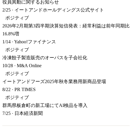
役員異動に関するお知らせ
2/25
·
イートアンドホールディングス公式サイト
ポジティブ
2026年2月期第3四半期決算短信発表：経常利益は前年同期比
16.8%増
1/14
·
Yahoo!ファイナンス
ポジティブ
冷凍餃子製造販売のオーパスを子会社化
10/28
·
M&A Online
ポジティブ
イートアンドフーズ2025年秋冬業務用新商品登場
8/22
·
PR TIMES
ポジティブ
群馬県板倉町の新工場にてAI検品を導入
7/25
·
日本経済新聞