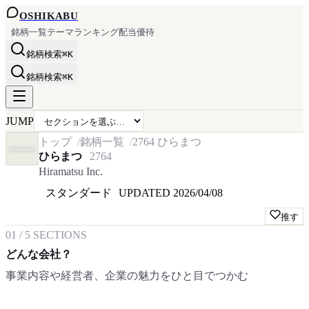
OSHI
KABU
銘柄一覧
テーマ
ランキング
配当
優待
銘柄検索
⌘K
銘柄検索
⌘K
JUMP
トップ
銘柄一覧
2764
ひらまつ
ひらまつ
2764
Hiramatsu Inc.
スタンダード
UPDATED
2026/04/08
推す
01
/
5
SECTIONS
どんな会社？
事業内容や経営者、企業の魅力をひと目でつかむ