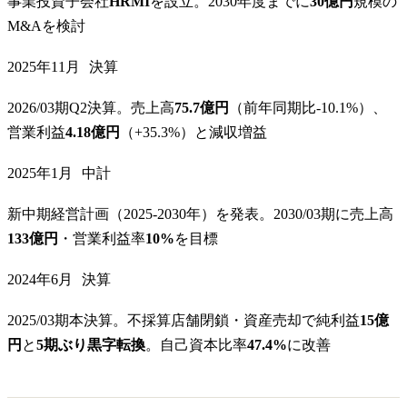
事業投資子会社
HRMI
を設立。2030年度までに
30億円
規模の
M&Aを検討
2025年11月
決算
2026/03期Q2決算。売上高
75.7億円
（前年同期比-10.1%）、
営業利益
4.18億円
（+35.3%）と減収増益
2025年1月
中計
新中期経営計画（2025-2030年）を発表。2030/03期に売上高
133億円
・営業利益率
10%
を目標
2024年6月
決算
2025/03期本決算。不採算店舗閉鎖・資産売却で純利益
15億
円
と
5期ぶり黒字転換
。自己資本比率
47.4%
に改善