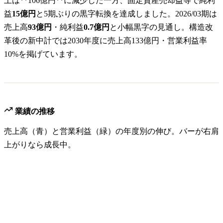
上は**106億円**に減少した一方、固定資産売却益等で純利
益
15億円
と5期ぶりの黒字転換を達成しました。2026/03期は
売上高
93億円
・純利益
0.7億円
と小幅黒字の見通し。構造改
革後の新中計では2030年度に売上高133億円・営業利益率
10%を掲げています。
業績の推移
売上高（青）と営業利益（緑）の年度別の伸び。バーが右肩
上がりなら成長中。