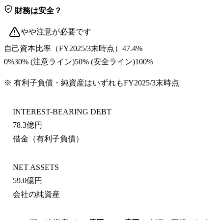
財務は安全？
やや注意が必要です
自己資本比率
（
FY2025/3末
時点）
47.4%
0%
30
% (注意ライン)
50
% (安全ライン)
100%
※ 有利子負債・純資産はいずれも
FY2025/3末
時点
INTEREST-BEARING DEBT
78.3億円
借金（有利子負債）
NET ASSETS
59.0億円
会社の純資産