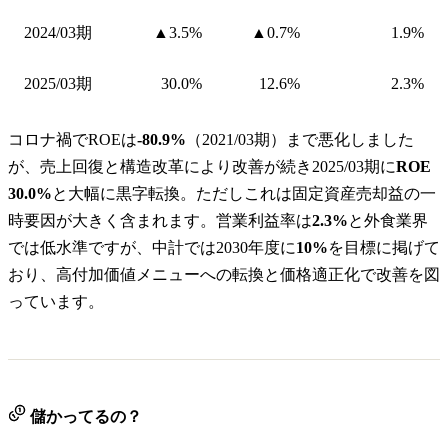
2024/03期
▲3.5%
▲0.7%
1.9%
2025/03期
30.0%
12.6%
2.3%
コロナ禍でROEは
-80.9%
（2021/03期）まで悪化しました
が、売上回復と構造改革により改善が続き2025/03期に
ROE
30.0%
と大幅に黒字転換。ただしこれは固定資産売却益の一
時要因が大きく含まれます。営業利益率は
2.3%
と外食業界
では低水準ですが、中計では2030年度に
10%
を目標に掲げて
おり、高付加価値メニューへの転換と価格適正化で改善を図
っています。
儲かってるの？