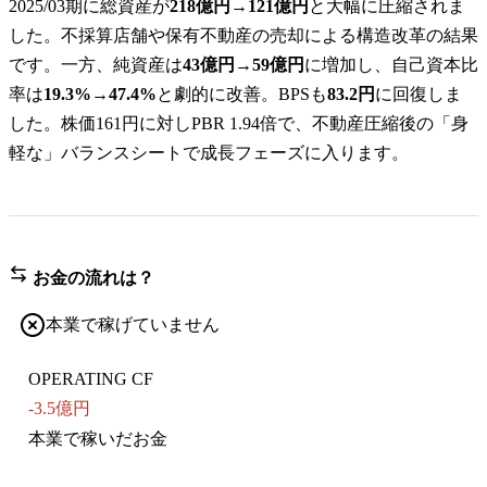
2025/03期に総資産が
218億円→121億円
と大幅に圧縮されま
した。不採算店舗や保有不動産の売却による構造改革の結果
です。一方、純資産は
43億円→59億円
に増加し、自己資本比
率は
19.3%→47.4%
と劇的に改善。BPSも
83.2円
に回復しま
した。株価161円に対しPBR 1.94倍で、不動産圧縮後の「身
軽な」バランスシートで成長フェーズに入ります。
お金の流れは？
本業で稼げていません
OPERATING CF
-3.5億円
本業で稼いだお金