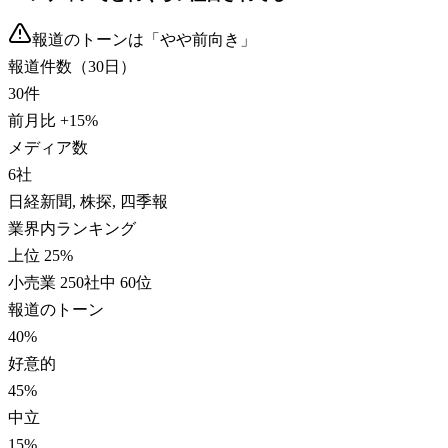
報道のトーンは「
やや前向き
」
報道件数（30日）
30
件
前月比
+
15
%
メディア数
6
社
日経新聞, 株探, 四季報
業界内ランキング
上位 25%
小売業 250社中 60位
報道のトーン
40
%
好意的
45
%
中立
15
%