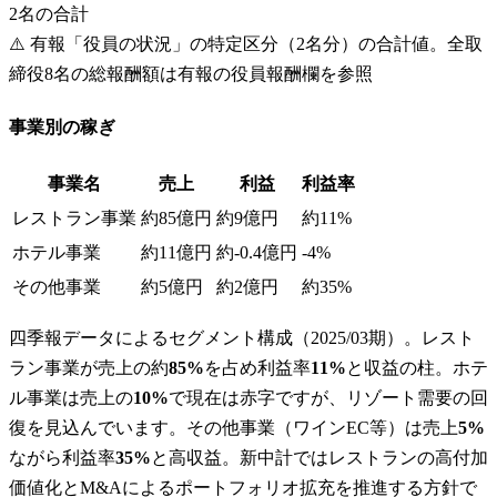
2
名の合計
⚠️
有報「役員の状況」の特定区分（2名分）の合計値。全取
締役8名の総報酬額は有報の役員報酬欄を参照
事業別の稼ぎ
事業名
売上
利益
利益率
レストラン事業
約85億円
約9億円
約11%
ホテル事業
約11億円
約-0.4億円
-4%
その他事業
約5億円
約2億円
約35%
四季報データによるセグメント構成（2025/03期）。レスト
ラン事業が売上の約
85%
を占め利益率
11%
と収益の柱。ホテ
ル事業は売上の
10%
で現在は赤字ですが、リゾート需要の回
復を見込んでいます。その他事業（ワインEC等）は売上
5%
ながら利益率
35%
と高収益。新中計ではレストランの高付加
価値化とM&Aによるポートフォリオ拡充を推進する方針で