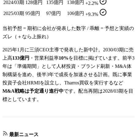
2024/03期
128億円
135億円
138億円
+2.2%
2025/03期
95億円
97億円
106億円
+9.3%
当初予想 = 期初に会社が発表した数字 / 乖離 = 予想と実績の
ズレ（＋なら上振れ）
2025年1月に三須CEO主導で発表した新中計。2030/03期に売
上高
133億円
・営業利益率
10%
を目標に掲げています。前半3
年は「準備期間」として人材投資・ブランド刷新・M&A体
制構築を進め、後半3年で成長を加速させる計画。既に事業
投資子会社HRMIを設立し、Tharros買収を実行するなど
M&A戦略は予定通り進行中
です。配当再開は2028/03期を目
標としています。
最新ニュース