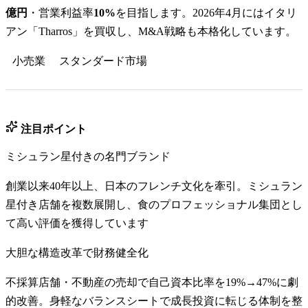
億円
・営業利益率
10%
を目指します。2026年4月にはイタリ
アン「Tharros」を買収し、M&A戦略も本格化しています。
小売業
スタンダード
市場
注目ポイント
ミシュラン星付きの名門ブランド
創業以来40年以上、日本のフレンチ文化を牽引。ミシュラン
星付き店舗を複数展開し、食のプロフェッショナル集団とし
て高い評価を獲得しています
大胆な構造改革で財務健全化
不採算店舗・不動産の売却で自己資本比率を19%→47%に劇
的改善。身軽なバランスシートで成長投資に転じる体制を整