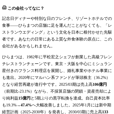
この会社ってなに？
記念日ディナーや特別な日のフレンチ、リゾートホテルでの
食事――ひらまつの店舗に足を運んだことがなくても、「レ
ストランウエディング」という文化を日本に根付かせた先駆
者です。あなたの日常にある上質な外食体験の原点に、この
会社があるかもしれません。
ひらまつは、1982年に平松宏之シェフが創業した高級フレン
チレストランチェーンです。東京・大阪を中心にミシュラン
星付きのフランス料理店を展開し、婚礼事業やホテル事業に
も進出。2020年にマルハン系ファンドが筆頭株主（36.2%）
となり経営再建が進行中です。2025/03期は売上高
106億円
（前期比-23.1%）ながら、不採算店舗の閉鎖・資産売却によ
り純利益
15億円
と5期ぶりの黒字転換を達成。自己資本比率
も19.3%→
47.4%
へ大幅改善しました。2025年1月には新中期
経営計画（2025-2030年）を発表し、2030/03期に売上高
133