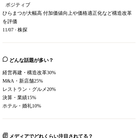
ポジティブ
ひらまつが大幅高 付加価値向上や価格適正化など構造改革
を評価
11/07
·
株探
どんな話題が多い？
経営再建・構造改革
30
%
M&A・新店舗
25
%
レストラン・グルメ
20
%
決算・業績
15
%
ホテル・婚礼
10
%
メディアでどれくらい注目されてる？