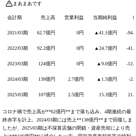
まあまあです
会計期
売上高
営業利益
当期純利益
E
2021/03期
62.7億円
0円
▲41.1億円
-94
2022/03期
92.2億円
0円
▲24.7億円
-41
2023/03期
124億円
0円
▲9.0億円
-12
2024/03期
139億円
2.7億円
▲1.5億円
-2
2025/03期
107億円
2.5億円
15.3億円
21.
コロナ禍で売上高が**62億円**まで落ち込み、4期連続の最
終赤字を計上。2024/03期には売上**138億円**まで回復しま
したが、2025/03期は不採算店舗の閉鎖・資産売却により売