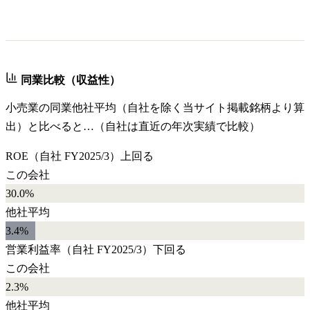
同業比較（収益性）
小売業
の同業他社平均（自社を除く当サイト掲載銘柄より算
出）と比べると…（自社は直近の年次実績で比較）
ROE
（自社
FY2025/3
）
上回る
この会社
30.0%
他社平均
3.4
%
営業利益率
（自社
FY2025/3
）
下回る
この会社
2.3%
他社平均