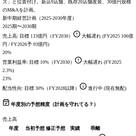
ズ」と位置付け。新店9店舗、既存20店舗改装、30億円規模
のM&Aを計画。
新中期経営計画（2025-2030年度）
2025期〜2030期
売上高
: 目標
133億円（FY2030）
大幅遅れ
(FY2025 106億
円 / FY2026予 93億円)
20
%
営業利益率
: 目標
10%（FY2030）
大幅遅れ
(FY2025
2.3%)
23
%
配当性向
: 目標
30%（FY2028以降）
進行中
(現在無配)
年度別の予想精度（計画を守れてる？）
売上高
年度
当初予想
修正予想
実績
乖離