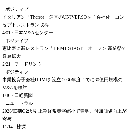
ポジティブ
イタリアン「Tharros」運営のUNIVERSOを子会社化、コン
セプトレストラン取得
4/01
·
日本M&Aセンター
ポジティブ
恵比寿に新レストラン「HRMT STAGE」オープン 新業態で
客層拡大
2/21
·
フードリンク
ポジティブ
事業投資子会社HRMIを設立 2030年度までに30億円規模の
M&Aを検討
1/30
·
日経新聞
ニュートラル
2026/03期Q2決算 上期経常赤字縮小で着地、付加価値向上が
寄与
11/14
·
株探