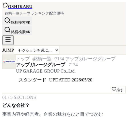
OSHI
KABU
銘柄一覧
テーマ
ランキング
配当
優待
銘柄検索
⌘K
銘柄検索
⌘K
JUMP
トップ
銘柄一覧
7134
アップガレージグループ
アップガレージグループ
7134
UP GARAGE GROUP Co.,Ltd.
スタンダード
UPDATED
2026/05/20
推す
01
/
5
SECTIONS
どんな会社？
事業内容や経営者、企業の魅力をひと目でつかむ