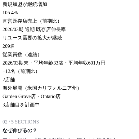
新規加盟が継続増加
105.4
%
直営既存店売上（前期比）
2026/03期 通期 既存店伸長率
リユース需要の拡大が継続
209
名
従業員数（連結）
2026/03期末・平均年齢33歳・平均年収601万円
+12名（前期比）
2
店舗
海外展開（米国カリフォルニア州）
Garden Grove店・Ontario店
3店舗目を計画中
02
/
5
SECTIONS
なぜ伸びるの？