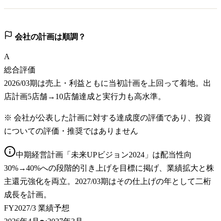
会社の計画は順調？
A
総合評価
2026/03期は売上・利益ともに当初計画を上回って着地。出
店計画5店舗→10店舗達成と実行力も高水準。
※ 会社が公表した計画に対する達成度の評価であり、投資
についての評価・推奨ではありません
中期経営計画「未来UPビジョン2024」は配当性向
30%→40%への段階的引き上げを目標に掲げ、業績拡大と株
主還元強化を両立。2027/03期はその仕上げの年として二桁
成長を計画。
FY2027/3 業績予想