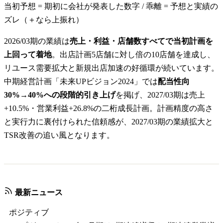
当初予想 = 期初に会社が発表した数字 / 乖離 = 予想と実績の
ズレ（＋なら上振れ）
2026/03期の業績は
売上・利益・店舗数すべてで当初計画を
上回って着地
。出店計画5店舗に対し倍の10店舗を達成し、
リユース需要拡大と新規出店加速の好循環が続いています。
中期経営計画「未来UPビジョン2024」では
配当性向
30%→40%への段階的引き上げ
を掲げ、2027/03期は売上
+10.5%・営業利益+26.8%の二桁成長計画。計画精度の高さ
と実行力に裏付けられた信頼感が、2027/03期の業績拡大と
TSR改善の追い風となります。
最新ニュース
ポジティブ