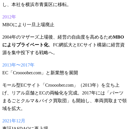
し、本社を横浜市青葉区に移転。
2012年
MBOにより一旦上場廃止
2004年のマザーズ上場後、経営の自由度を高めるため
MBO
によりプライベート化
。FC網拡大とECサイト構築に経営資
源を集中投下する戦略へ。
2013年〜2017年
EC「Croooober.com」と新業態を展開
モール型ECサイト「Croooober.com」（2013年）を立ち上
げ、リアル店舗とECの両輪化を完成。2017年には「パーツ
まるごとクルマ＆バイク買取団」も開始し、車両買取まで領
域を拡大。
2021年12月
東証JASDAQに再上場