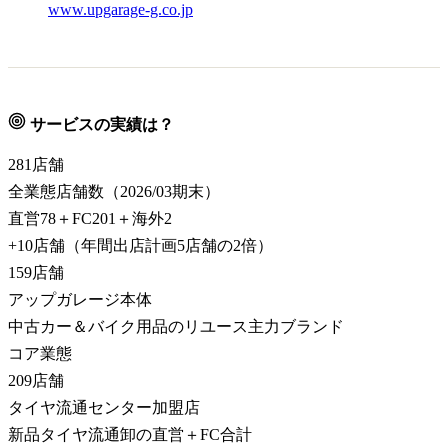
www.upgarage-g.co.jp
サービスの実績は？
281
店舗
全業態店舗数（2026/03期末）
直営78＋FC201＋海外2
+10店舗（年間出店計画5店舗の2倍）
159
店舗
アップガレージ本体
中古カー＆バイク用品のリユース主力ブランド
コア業態
209
店舗
タイヤ流通センター加盟店
新品タイヤ流通卸の直営＋FC合計