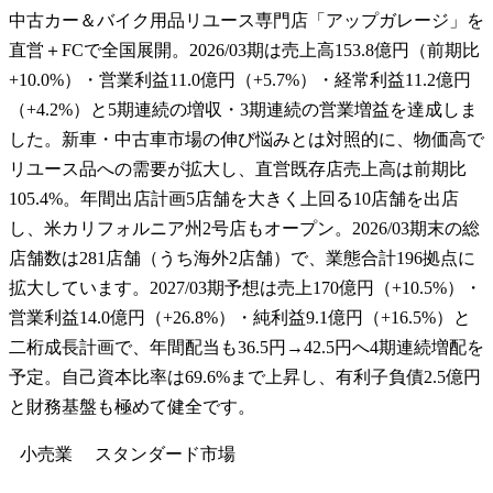
中古カー＆バイク用品リユース専門店「アップガレージ」を
直営＋FCで全国展開。2026/03期は売上高153.8億円（前期比
+10.0%）・営業利益11.0億円（+5.7%）・経常利益11.2億円
（+4.2%）と5期連続の増収・3期連続の営業増益を達成しま
した。新車・中古車市場の伸び悩みとは対照的に、物価高で
リユース品への需要が拡大し、直営既存店売上高は前期比
105.4%。年間出店計画5店舗を大きく上回る10店舗を出店
し、米カリフォルニア州2号店もオープン。2026/03期末の総
店舗数は281店舗（うち海外2店舗）で、業態合計196拠点に
拡大しています。2027/03期予想は売上170億円（+10.5%）・
営業利益14.0億円（+26.8%）・純利益9.1億円（+16.5%）と
二桁成長計画で、年間配当も36.5円→42.5円へ4期連続増配を
予定。自己資本比率は69.6%まで上昇し、有利子負債2.5億円
と財務基盤も極めて健全です。
小売業
スタンダード
市場