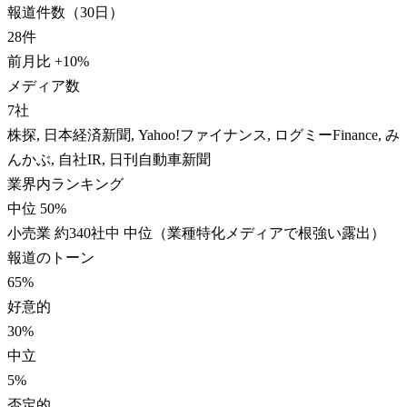
報道件数（30日）
28
件
前月比
+
10
%
メディア数
7
社
株探, 日本経済新聞, Yahoo!ファイナンス, ログミーFinance, み
んかぶ, 自社IR, 日刊自動車新聞
業界内ランキング
中位 50%
小売業 約340社中 中位（業種特化メディアで根強い露出）
報道のトーン
65
%
好意的
30
%
中立
5
%
否定的