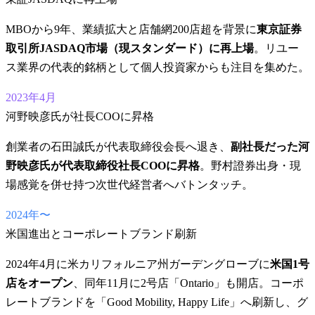
MBOから9年、業績拡大と店舗網200店超を背景に
東京証券
取引所JASDAQ市場（現スタンダード）に再上場
。リユー
ス業界の代表的銘柄として個人投資家からも注目を集めた。
2023年4月
河野映彦氏が社長COOに昇格
創業者の石田誠氏が代表取締役会長へ退き、
副社長だった河
野映彦氏が代表取締役社長COOに昇格
。野村證券出身・現
場感覚を併せ持つ次世代経営者へバトンタッチ。
2024年〜
米国進出とコーポレートブランド刷新
2024年4月に米カリフォルニア州ガーデングローブに
米国1号
店をオープン
、同年11月に2号店「Ontario」も開店。コーポ
レートブランドを「Good Mobility, Happy Life」へ刷新し、グ