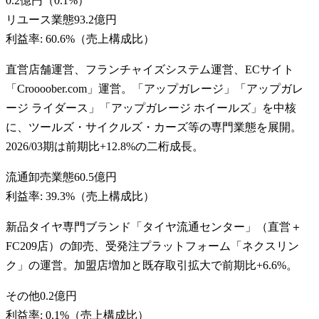
0.2億円
（
0.1
%）
リユース業態
93.2億円
利益率:
60.6%（売上構成比）
直営店舗運営、フランチャイズシステム運営、ECサイト
「Croooober.com」運営。「アップガレージ」「アップガレ
ージ ライダース」「アップガレージ ホイールズ」を中核
に、ツールズ・サイクルズ・カーズ等の専門業態を展開。
2026/03期は前期比+12.8%の二桁成長。
流通卸売業態
60.5億円
利益率:
39.3%（売上構成比）
新品タイヤ専門ブランド「タイヤ流通センター」（直営＋
FC209店）の卸売、受発注プラットフォーム「ネクスリン
ク」の運営。加盟店増加と既存取引拡大で前期比+6.6%。
その他
0.2億円
利益率:
0.1%（売上構成比）