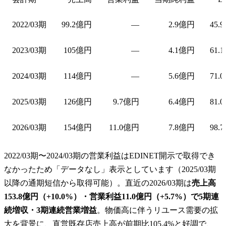
2022/03期
99.2億円
—
2.9億円
45.
2023/03期
105億円
—
4.1億円
61.
2024/03期
114億円
—
5.6億円
71.
2025/03期
126億円
9.7億円
6.4億円
81.
2026/03期
154億円
11.0億円
7.8億円
98.
2022/03期〜2024/03期の営業利益はEDINET開示で取得でき
なかったため「データなし」表示としています（2025/03期
以降の通期短信から取得可能）。直近の2026/03期は
売上高
153.8億円（+10.0%）・営業利益11.0億円（+5.7%）で5期連
続増収・3期連続営業増益
。物価高に伴うリユース需要の拡
大を背景に、直営既存店売上高が前期比105.4%と好調で、