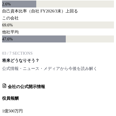
2.6
%
自己資本比率
（自社
FY2026/3末
）
上回る
この会社
69.6%
他社平均
47.6
%
03
/
7
SECTIONS
将来どうなりそう？
公式情報・ニュース・メディアから今後を読み解く
会社の公式開示情報
役員報酬
1億500万円