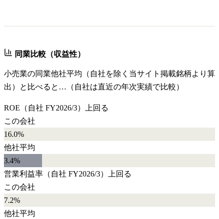
同業比較（収益性）
小売業
の同業他社平均（自社を除く当サイト掲載銘柄より算
出）と比べると…（自社は直近の年次実績で比較）
ROE
（自社
FY2026/3
）
上回る
この会社
16.0%
他社平均
3.4
%
営業利益率
（自社
FY2026/3
）
上回る
この会社
7.2%
他社平均