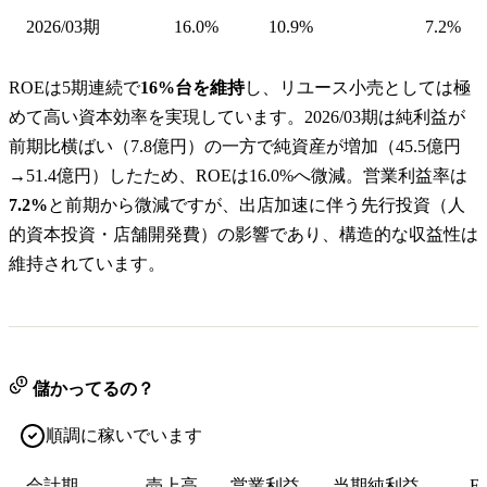
2026/03期
16.0%
10.9%
7.2%
ROEは5期連続で
16%台を維持
し、リユース小売としては極
めて高い資本効率を実現しています。2026/03期は純利益が
前期比横ばい（7.8億円）の一方で純資産が増加（45.5億円
→51.4億円）したため、ROEは16.0%へ微減。営業利益率は
7.2%
と前期から微減ですが、出店加速に伴う先行投資（人
的資本投資・店舗開発費）の影響であり、構造的な収益性は
維持されています。
儲かってるの？
順調に稼いでいます
会計期
売上高
営業利益
当期純利益
E