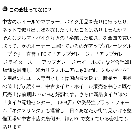
この会社ってなに？
中古のホイールやマフラー、バイク用品を売りに行ったり、
ネットで掘り出し物を探したりしたことはありませんか？
そんなクルマ・バイク好きの「卒業した道具」を全国で買い
取って、次のオーナーに届けているのがアップガレージグル
ープです。直営＋FCで「アップガレージ」「アップガレー
ジ ライダース」「アップガレージ ホイールズ」など合計281
店舗を展開し、米カリフォルニアにも2店舗。クルマやバイ
ク用品のリユース専門としては国内最大級で、新品カー用品
の値上げが続く中、中古タイヤ・ホイール販売を中心に既存
店売上は前期比105.4%と好調です。さらに新品タイヤ卸の
「タイヤ流通センター」（209店）や受発注プラットフォー
ム「ネクスリンク」も運営し、日々あなたが街で見かける整
備工場や中古車店の裏側を、卸とECで支えている会社でも
あります。