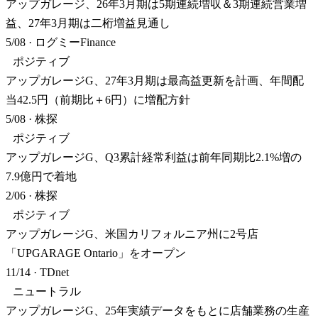
アップガレージ、26年3月期は5期連続増収＆3期連続営業増
益、27年3月期は二桁増益見通し
5/08
·
ログミーFinance
ポジティブ
アップガレージG、27年3月期は最高益更新を計画、年間配
当42.5円（前期比＋6円）に増配方針
5/08
·
株探
ポジティブ
アップガレージG、Q3累計経常利益は前年同期比2.1%増の
7.9億円で着地
2/06
·
株探
ポジティブ
アップガレージG、米国カリフォルニア州に2号店
「UPGARAGE Ontario」をオープン
11/14
·
TDnet
ニュートラル
アップガレージG、25年実績データをもとに店舗業務の生産