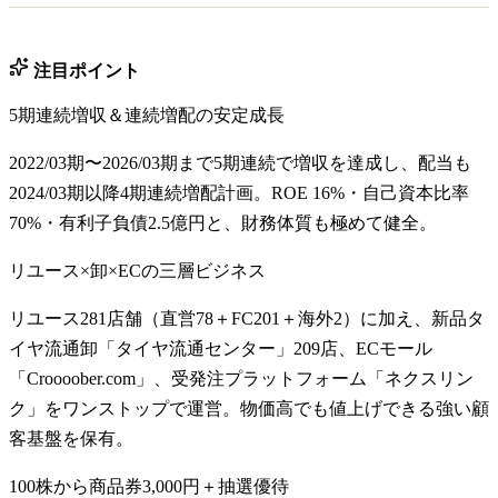
注目ポイント
5期連続増収＆連続増配の安定成長
2022/03期〜2026/03期まで5期連続で増収を達成し、配当も
2024/03期以降4期連続増配計画。ROE 16%・自己資本比率
70%・有利子負債2.5億円と、財務体質も極めて健全。
リユース×卸×ECの三層ビジネス
リユース281店舗（直営78＋FC201＋海外2）に加え、新品タ
イヤ流通卸「タイヤ流通センター」209店、ECモール
「Croooober.com」、受発注プラットフォーム「ネクスリン
ク」をワンストップで運営。物価高でも値上げできる強い顧
客基盤を保有。
100株から商品券3,000円＋抽選優待