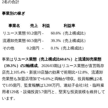
2
名の合計
事業別の稼ぎ
事業名
売上
利益
利益率
リユース業態
93.2億円
-
60.6%（売上構成比）
流通卸売業態
60.5億円
-
39.3%（売上構成比）
その他
0.2億円
-
0.1%（売上構成比）
事業は
リユース業態（売上構成比60.6%）と流通卸売業態
（39.3%）の2軸構成
。2026/03期はリユース業態が直営既存
店売上105.4%・新規10店舗の効果で前期比+12.8%、流通卸
売業態も加盟店増加で+6.6%と両軸が増収。役員報酬は2名
で1.05億円、監査報酬は3,200万円。連結子会社1社・臨時雇
用者129名・設備投資5.7億円と、堅実な投資規模を維持して
います。