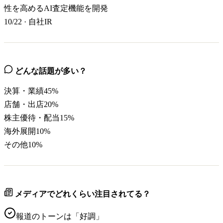
性を高めるAI査定機能を開発
10/22
·
自社IR
どんな話題が多い？
決算・業績
45
%
店舗・出店
20
%
株主優待・配当
15
%
海外展開
10
%
その他
10
%
メディアでどれくらい注目されてる？
報道のトーンは「
好調
」