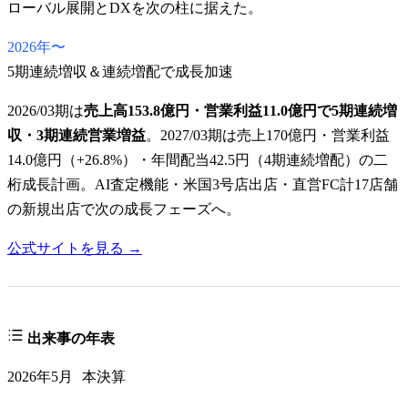
ローバル展開とDXを次の柱に据えた。
2026年〜
5期連続増収＆連続増配で成長加速
2026/03期は
売上高153.8億円・営業利益11.0億円で5期連続増
収・3期連続営業増益
。2027/03期は売上170億円・営業利益
14.0億円（+26.8%）・年間配当42.5円（4期連続増配）の二
桁成長計画。AI査定機能・米国3号店出店・直営FC計17店舗
の新規出店で次の成長フェーズへ。
公式サイトを見る →
出来事の年表
2026年5月
本決算