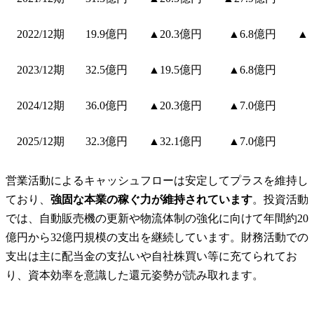
2022/12期
19.9億円
▲20.3億円
▲6.8億円
▲3
2023/12期
32.5億円
▲19.5億円
▲6.8億円
2024/12期
36.0億円
▲20.3億円
▲7.0億円
2025/12期
32.3億円
▲32.1億円
▲7.0億円
営業活動によるキャッシュフローは安定してプラスを維持し
ており、
強固な本業の稼ぐ力が維持されています
。投資活動
では、自動販売機の更新や物流体制の強化に向けて年間約20
億円から32億円規模の支出を継続しています。財務活動での
支出は主に配当金の支払いや自社株買い等に充てられてお
り、資本効率を意識した還元姿勢が読み取れます。