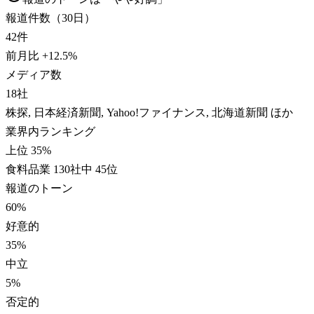
報道件数（30日）
42
件
前月比
+
12.5
%
メディア数
18
社
株探, 日本経済新聞, Yahoo!ファイナンス, 北海道新聞 ほか
業界内ランキング
上位 35%
食料品業 130社中 45位
報道のトーン
60
%
好意的
35
%
中立
5
%
否定的