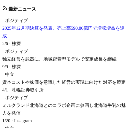
最新ニュース
ポジティブ
2025年12月期決算を発表、売上高590.86億円で増収増益を達
成
2/6
·
株探
ポジティブ
独立経営を武器に、地域密着型モデルで安定成長を継続
9/9
·
株探
中立
資本コストや株価を意識した経営の実現に向けた対応を策定
4/1
·
札幌証券取引所
ポジティブ
ミルクランド北海道とのコラボ企画に参画し北海道牛乳の魅
力を発信
1/20
·
Instagram