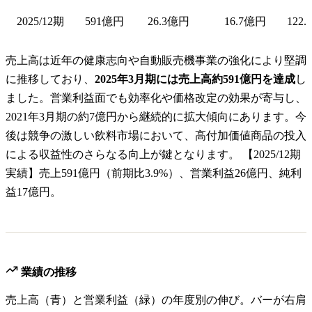
2025/12期
591億円
26.3億円
16.7億円
122.
売上高は近年の健康志向や自動販売機事業の強化により堅調
に推移しており、
2025年3月期には売上高約591億円を達成
し
ました。営業利益面でも効率化や価格改定の効果が寄与し、
2021年3月期の約7億円から継続的に拡大傾向にあります。今
後は競争の激しい飲料市場において、高付加価値商品の投入
による収益性のさらなる向上が鍵となります。 【2025/12期
実績】売上591億円（前期比3.9%）、営業利益26億円、純利
益17億円。
業績の推移
売上高（青）と営業利益（緑）の年度別の伸び。バーが右肩