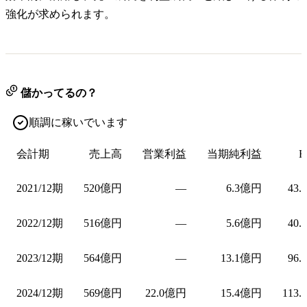
強化が求められます。
儲かってるの？
順調に稼いでいます
会計期
売上高
営業利益
当期純利益
E
2021/12期
520億円
—
6.3億円
43.
2022/12期
516億円
—
5.6億円
40.
2023/12期
564億円
—
13.1億円
96.
2024/12期
569億円
22.0億円
15.4億円
113.