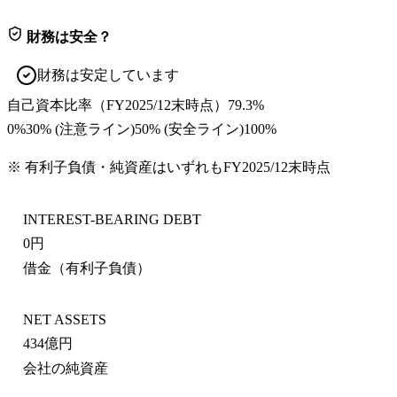
財務は安全？
財務は安定しています
自己資本比率
（
FY2025/12末
時点）
79.3%
0%
30
% (注意ライン)
50
% (安全ライン)
100%
※ 有利子負債・純資産はいずれも
FY2025/12末
時点
INTEREST-BEARING DEBT
0円
借金（有利子負債）
NET ASSETS
434億円
会社の純資産