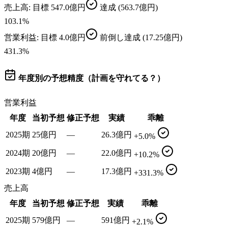
売上高
: 目標
547.0億円
達成
(563.7億円)
103.1
%
営業利益
: 目標
4.0億円
前倒し達成
(17.25億円)
431.3
%
年度別の予想精度（計画を守れてる？）
営業利益
年度
当初予想
修正予想
実績
乖離
2025期
25億円
—
26.3億円
+5.0%
2024期
20億円
—
22.0億円
+10.2%
2023期
4億円
—
17.3億円
+331.3%
売上高
年度
当初予想
修正予想
実績
乖離
2025期
579億円
—
591億円
+2.1%