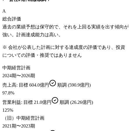
A
総合評価
過去の業績予想は保守的で、それを上回る実績を出す傾向が
強い。計画達成能力は高い。
※ 会社が公表した計画に対する達成度の評価であり、投資
についての評価・推奨ではありません
中期経営計画
2024期〜2026期
売上高
: 目標
604.0億円
順調
(590.9億円)
97.8
%
営業利益
: 目標
21.0億円
順調
(26.26億円)
125
%
（旧）中期経営計画
2021期〜2023期