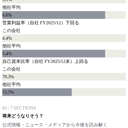
他社平均
6.6
%
営業利益率
（自社
FY2025/12
）
下回る
この会社
4.4%
他社平均
5.4
%
自己資本比率
（自社
FY2025/12末
）
上回る
この会社
79.3%
他社平均
53.5
%
03
/
7
SECTIONS
将来どうなりそう？
公式情報・ニュース・メディアから今後を読み解く