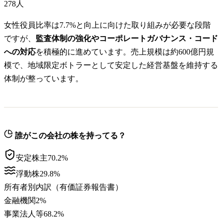
278
人
女性役員比率は7.7%と向上に向けた取り組みが必要な段階
ですが、
監査体制の強化やコーポレートガバナンス・コード
への対応
を積極的に進めています。売上規模は約600億円規
模で、地域限定ボトラーとして安定した経営基盤を維持する
体制が整っています。
誰がこの会社の株を持ってる？
安定株主
70.2
%
浮動株
29.8
%
所有者別内訳（有価証券報告書）
金融機関
2
%
事業法人等
68.2
%