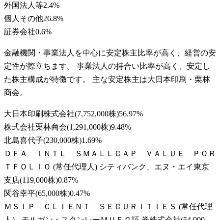
外国法人等
2.4
%
個人その他
26.8
%
証券会社
0.6
%
金融機関・事業法人を中心に安定株主比率が高く、経営の安
定性が際立ちます。 事業法人の持合い比率が高く、安定し
た株主構成が特徴です。 主な安定株主は大日本印刷・栗林
商会。
大日本印刷株式会社
(
7,752,000株
)
56.97
%
株式会社栗林商会
(
1,291,000株
)
9.48
%
北島喜代子
(
230,000株
)
1.69
%
ＤＦＡ ＩＮＴＬ ＳＭＡＬＬＣＡＰ ＶＡＬＵＥ ＰＯＲ
ＴＦＯＬＩＯ (常任代理人) シティバンク、エヌ・エイ東京
支店
(
119,000株
)
0.87
%
関谷幸平
(
65,000株
)
0.47
%
ＭＳＩＰ ＣＬＩＥＮＴ ＳＥＣＵＲＩＴＩＥＳ (常任代理
人） モルガン・スタンレーＭＵＦＧ証 券株式会社
(
54,000