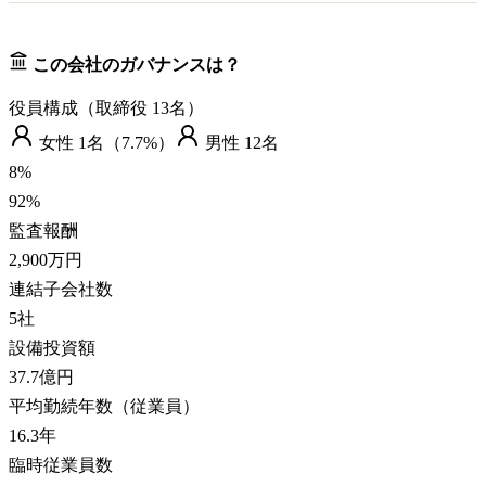
この会社のガバナンスは？
役員構成（取締役
13
名）
女性
1
名（
7.7%
）
男性
12
名
8
%
92
%
監査報酬
2,900万円
連結子会社数
5
社
設備投資額
37.7億円
平均勤続年数（従業員）
16.3
年
臨時従業員数