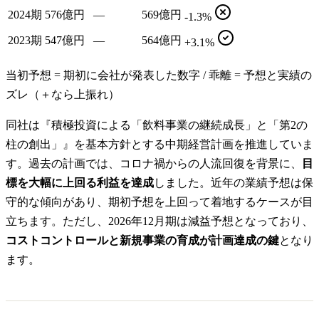
2024期
576億円
—
569億円
-1.3%
2023期
547億円
—
564億円
+3.1%
当初予想 = 期初に会社が発表した数字 / 乖離 = 予想と実績の
ズレ（＋なら上振れ）
同社は『積極投資による「飲料事業の継続成長」と「第2の
柱の創出」』を基本方針とする中期経営計画を推進していま
す。過去の計画では、コロナ禍からの人流回復を背景に、
目
標を大幅に上回る利益を達成
しました。近年の業績予想は保
守的な傾向があり、期初予想を上回って着地するケースが目
立ちます。ただし、2026年12月期は減益予想となっており、
コストコントロールと新規事業の育成が計画達成の鍵
となり
ます。