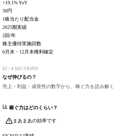
+19.1% YoY
30
円
1株当たり配当金
2025期実績
2
回/年
株主優待実施回数
6月末・12月末権利確定
02
/
4
SECTIONS
なぜ伸びるの？
売上・利益・成長性の数字から、稼ぐ力を読み解く
稼ぐ力はどのくらい？
まあまあの効率です
FY2025/12
実績