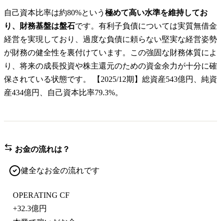
自己資本比率は約80%という
極めて高い水準を維持してお
り、財務基盤は盤石
です。有利子負債については実質無借金
経営を実現しており、過度な負債に頼らない堅実な経営姿勢
が財務の健全性を裏付けています。この強固な財務体質によ
り、将来の成長投資や株主還元のための資金余力が十分に確
保されている状態です。 【2025/12期】総資産543億円、純資
産434億円、自己資本比率79.3%。
お金の流れは？
健全なお金の流れです
OPERATING CF
+
32.3億円