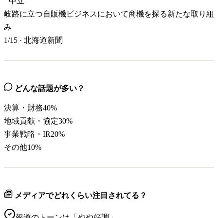
中立
岐路に立つ自販機ビジネスにおいて商機を探る新たな取り組
み
1/15
·
北海道新聞
どんな話題が多い？
決算・財務
40
%
地域貢献・協定
30
%
事業戦略・IR
20
%
その他
10
%
メディアでどれくらい注目されてる？
報道のトーンは「
やや好調
」