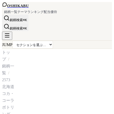
OSHI
KABU
銘柄一覧
テーマ
ランキング
配当
優待
銘柄検索
⌘K
銘柄検索
⌘K
JUMP
トッ
プ
銘柄一
覧
2573
北海道
コカ・
コーラ
ボトリ