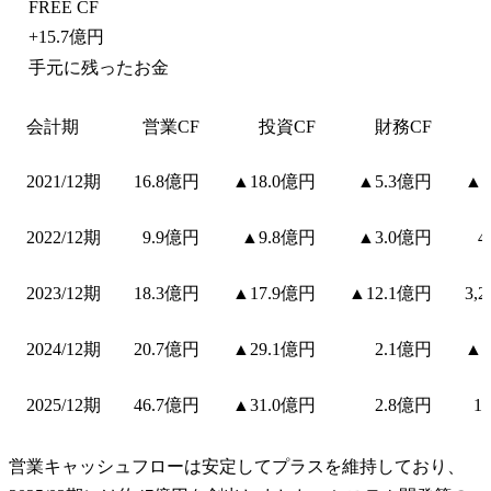
FREE CF
+
15.7億円
手元に残ったお金
会計期
営業CF
投資CF
財務CF
2021/12期
16.8億円
▲18.0億円
▲5.3億円
▲1
2022/12期
9.9億円
▲9.8億円
▲3.0億円
4
2023/12期
18.3億円
▲17.9億円
▲12.1億円
3,
2024/12期
20.7億円
▲29.1億円
2.1億円
▲8
2025/12期
46.7億円
▲31.0億円
2.8億円
1
営業キャッシュフローは安定してプラスを維持しており、