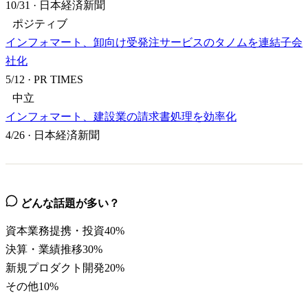
10/31
·
日本経済新聞
ポジティブ
インフォマート、卸向け受発注サービスのタノムを連結子会
社化
5/12
·
PR TIMES
中立
インフォマート、建設業の請求書処理を効率化
4/26
·
日本経済新聞
どんな話題が多い？
資本業務提携・投資
40
%
決算・業績推移
30
%
新規プロダクト開発
20
%
その他
10
%