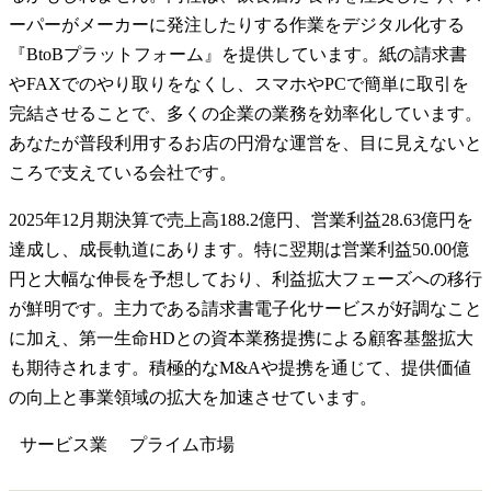
ーパーがメーカーに発注したりする作業をデジタル化する
『BtoBプラットフォーム』を提供しています。紙の請求書
やFAXでのやり取りをなくし、スマホやPCで簡単に取引を
完結させることで、多くの企業の業務を効率化しています。
あなたが普段利用するお店の円滑な運営を、目に見えないと
ころで支えている会社です。
2025年12月期決算で売上高188.2億円、営業利益28.63億円を
達成し、成長軌道にあります。特に翌期は営業利益50.00億
円と大幅な伸長を予想しており、利益拡大フェーズへの移行
が鮮明です。主力である請求書電子化サービスが好調なこと
に加え、第一生命HDとの資本業務提携による顧客基盤拡大
も期待されます。積極的なM&Aや提携を通じて、提供価値
の向上と事業領域の拡大を加速させています。
サービス業
プライム
市場