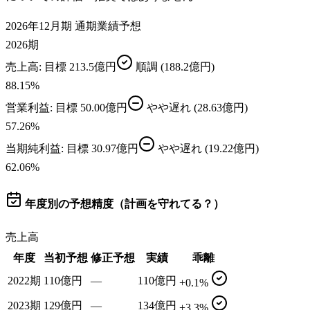
2026年12月期 通期業績予想
2026期
売上高
: 目標
213.5億円
順調
(188.2億円)
88.15
%
営業利益
: 目標
50.00億円
やや遅れ
(28.63億円)
57.26
%
当期純利益
: 目標
30.97億円
やや遅れ
(19.22億円)
62.06
%
年度別の予想精度（計画を守れてる？）
売上高
年度
当初予想
修正予想
実績
乖離
2022期
110億円
—
110億円
+0.1%
2023期
129億円
—
134億円
+3.3%