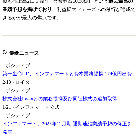
期も売上高213.5億円、営業利益50.00億円という
過去最高の
業績予想を掲げており
、利益拡大フェーズへの移行が達成で
きるかが最大の焦点です。
最新ニュース
ポジティブ
第一生命HD、インフォマートと資本業務提携 174億円出資
2/13
·
ロイター
ポジティブ
株式会社invoxとの業務提携及び同社株式の追加取得
1/21
·
インフォマート公式
ポジティブ
インフォマート、2025年12月期 通期連結業績予想の修正を
発表