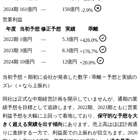
2024期
161億円
—
156億円
-2.9%
営業利益
年度
当初予想
修正予想
実績
乖離
2022期
1億円
—
5.3億円
+426.0%
2023期
3億円
—
8.3億円
+176.7%
2024期
10億円
—
12億円
+20.0%
当初予想 = 期初に会社が発表した数字 / 乖離 = 予想と実績の
ズレ（＋なら上振れ）
同社は正式な中期経営計画を開示していませんが、通期の業
績予想を目標として追跡します。2022期、2023期ともに営業
利益予想を大幅に上回って着地しており、
保守的な予想を大
きく超える実績を出す傾向
にあります。売上高はほぼ計画通
りに進捗する一方で、利益面での上振れが目立ちます。2026