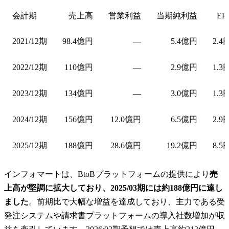
会計期
売上高
営業利益
当期純利益
EP
2021/12期
98.4億円
—
5.4億円
2.4
2022/12期
110億円
—
2.9億円
1.3
2023/12期
134億円
—
3.0億円
1.3
2024/12期
156億円
12.0億円
6.5億円
2.9
2025/12期
188億円
28.6億円
19.2億円
8.5
インフォマートは、BtoBプラットフォームの提供により
売
上高が堅調に拡大しており、2025/03期には約188億円に達し
ました
。前期比で大幅な増益を達成しており、主力である受
発注システムや請求書プラットフォームの導入社数増加が収