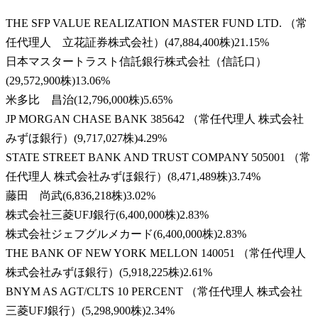
THE SFP VALUE REALIZATION MASTER FUND LTD. （常
任代理人 立花証券株式会社）
(
47,884,400株
)
21.15
%
日本マスタートラスト信託銀行株式会社（信託口）
(
29,572,900株
)
13.06
%
米多比 昌治
(
12,796,000株
)
5.65
%
JP MORGAN CHASE BANK 385642 （常任代理人 株式会社
みずほ銀行）
(
9,717,027株
)
4.29
%
STATE STREET BANK AND TRUST COMPANY 505001 （常
任代理人 株式会社みずほ銀行）
(
8,471,489株
)
3.74
%
藤田 尚武
(
6,836,218株
)
3.02
%
株式会社三菱UFJ銀行
(
6,400,000株
)
2.83
%
株式会社ジェフグルメカード
(
6,400,000株
)
2.83
%
THE BANK OF NEW YORK MELLON 140051 （常任代理人
株式会社みずほ銀行）
(
5,918,225株
)
2.61
%
BNYM AS AGT/CLTS 10 PERCENT （常任代理人 株式会社
三菱UFJ銀行）
(
5,298,900株
)
2.34
%