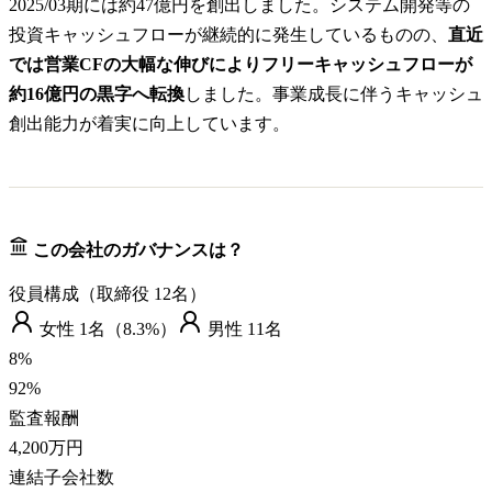
2025/03期には約47億円を創出しました。システム開発等の
投資キャッシュフローが継続的に発生しているものの、
直近
では営業CFの大幅な伸びによりフリーキャッシュフローが
約16億円の黒字へ転換
しました。事業成長に伴うキャッシュ
創出能力が着実に向上しています。
この会社のガバナンスは？
役員構成（取締役
12
名）
女性
1
名（
8.3%
）
男性
11
名
8
%
92
%
監査報酬
4,200万円
連結子会社数