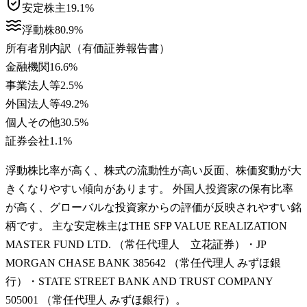
安定株主
19.1
%
浮動株
80.9
%
所有者別内訳（有価証券報告書）
金融機関
16.6
%
事業法人等
2.5
%
外国法人等
49.2
%
個人その他
30.5
%
証券会社
1.1
%
浮動株比率が高く、株式の流動性が高い反面、株価変動が大
きくなりやすい傾向があります。 外国人投資家の保有比率
が高く、グローバルな投資家からの評価が反映されやすい銘
柄です。 主な安定株主はTHE SFP VALUE REALIZATION
MASTER FUND LTD. （常任代理人 立花証券）・JP
MORGAN CHASE BANK 385642 （常任代理人 みずほ銀
行）・STATE STREET BANK AND TRUST COMPANY
505001 （常任代理人 みずほ銀行）。