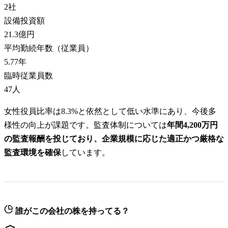
2
社
設備投資額
21.3億円
平均勤続年数（従業員）
5.77
年
臨時従業員数
47
人
女性役員比率は8.3%と依然として低い水準にあり、今後多
様性の向上が課題です。監査体制については
年間4,200万円
の監査報酬を投じており、企業規模に応じた適正かつ厳格な
監査環境を確保
しています。
誰がこの会社の株を持ってる？