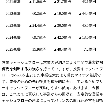
2021/03期
▲11.0億円
▲21.7億円
43.1億円
2022/03期
60.2億円
▲19.0億円
▲44.4億円
2023/03期
▲24.4億円
▲30.6億円
45.5億円
2024/03期
69.7億円
▲42.0億円
▲13.0億円
2025/03期
35.9億円
▲48.4億円
7.2億円
営業キャッシュフローは本業の好調さにより年間で
最大約70
億円を創出する力強さ
を持っていますが、投資キャッシュフ
ローはM&Aを主とした事業拡大により常にマイナス基調で
す。成長のための先行投資を積極的に実行しているためフリ
ーキャッシュフローが変動しやすい傾向にあります。今後
は、これまでに買収した事業からの回収と、安定的な営業キ
ャッシュフローの創出によってバランスの取れた経営を目指