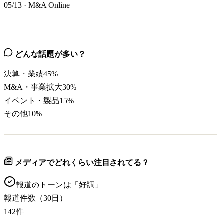
05/13
·
M&A Online
どんな話題が多い？
決算・業績
45
%
M&A・事業拡大
30
%
イベント・製品
15
%
その他
10
%
メディアでどれくらい注目されてる？
報道のトーンは「
好調
」
報道件数（30日）
142
件