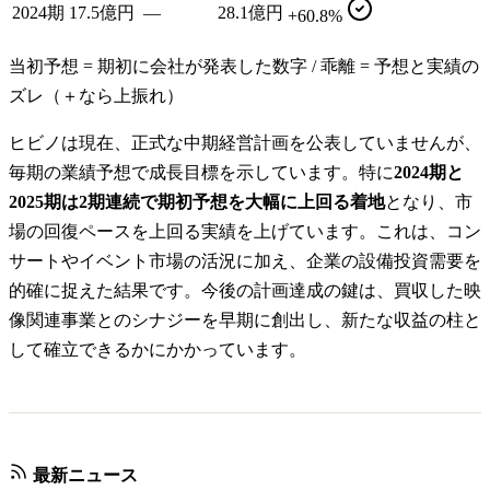
2024期
17.5億円
—
28.1億円
+60.8%
当初予想 = 期初に会社が発表した数字 / 乖離 = 予想と実績の
ズレ（＋なら上振れ）
ヒビノは現在、正式な中期経営計画を公表していませんが、
毎期の業績予想で成長目標を示しています。特に
2024期と
2025期は2期連続で期初予想を大幅に上回る着地
となり、市
場の回復ペースを上回る実績を上げています。これは、コン
サートやイベント市場の活況に加え、企業の設備投資需要を
的確に捉えた結果です。今後の計画達成の鍵は、買収した映
像関連事業とのシナジーを早期に創出し、新たな収益の柱と
して確立できるかにかかっています。
最新ニュース