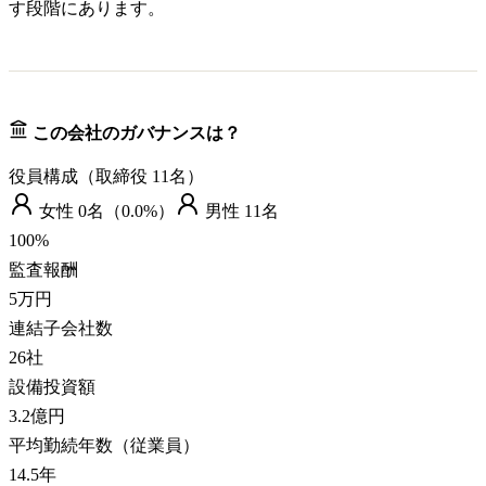
す段階にあります。
この会社のガバナンスは？
役員構成（取締役
11
名）
女性
0
名（
0.0%
）
男性
11
名
100
%
監査報酬
5万円
連結子会社数
26
社
設備投資額
3.2億円
平均勤続年数（従業員）
14.5
年