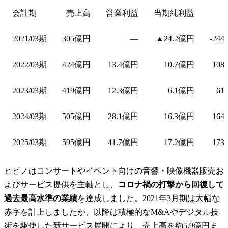
会計期
売上高
営業利益
当期純利益
2021/03期
305億円
—
▲24.2億円
-244
2022/03期
424億円
13.4億円
10.7億円
108
2023/03期
419億円
12.3億円
6.1億円
61
2024/03期
505億円
28.1億円
16.3億円
164
2025/03期
595億円
41.7億円
17.2億円
173
ヒビノはコンサートやイベント向けの音響・映像機器販売お
よびサービス提供を主軸とし、
コロナ禍の打撃から回復して
過去最高水準の業績
を達成しました。2021年3月期は大幅な
赤字を計上しましたが、以降は積極的なM&Aやデジタル技
術を駆使した新サービス展開により、売上高を約5.9億円ま