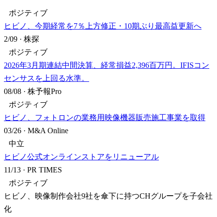
ポジティブ
ヒビノ、今期経常を7％上方修正・10期ぶり最高益更新へ
2/09
·
株探
ポジティブ
2026年3月期連結中間決算、経常損益2,396百万円。IFISコン
センサスを上回る水準。
08/08
·
株予報Pro
ポジティブ
ヒビノ、フォトロンの業務用映像機器販売施工事業を取得
03/26
·
M&A Online
中立
ヒビノ公式オンラインストアをリニューアル
11/13
·
PR TIMES
ポジティブ
ヒビノ、映像制作会社9社を傘下に持つCHグループを子会社
化