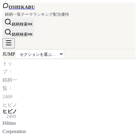
OSHI
KABU
銘柄一覧
テーマ
ランキング
配当
優待
銘柄検索
⌘K
銘柄検索
⌘K
JUMP
トッ
プ
銘柄一
覧
2469
ヒビノ
ヒビノ
2469
Hibino
Corporation