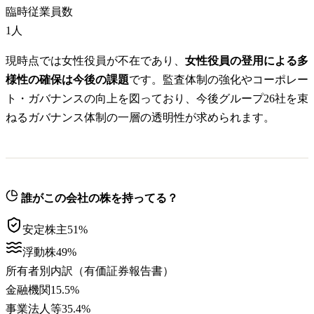
臨時従業員数
1
人
現時点では女性役員が不在であり、
女性役員の登用による多
様性の確保は今後の課題
です。監査体制の強化やコーポレー
ト・ガバナンスの向上を図っており、今後グループ26社を束
ねるガバナンス体制の一層の透明性が求められます。
誰がこの会社の株を持ってる？
安定株主
51
%
浮動株
49
%
所有者別内訳（有価証券報告書）
金融機関
15.5
%
事業法人等
35.4
%