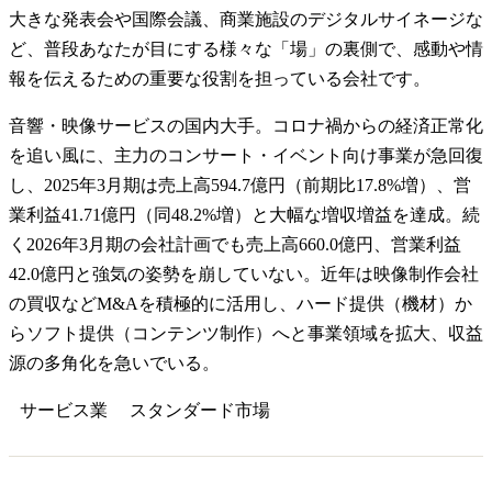
大きな発表会や国際会議、商業施設のデジタルサイネージな
ど、普段あなたが目にする様々な「場」の裏側で、感動や情
報を伝えるための重要な役割を担っている会社です。
音響・映像サービスの国内大手。コロナ禍からの経済正常化
を追い風に、主力のコンサート・イベント向け事業が急回復
し、2025年3月期は売上高594.7億円（前期比17.8%増）、営
業利益41.71億円（同48.2%増）と大幅な増収増益を達成。続
く2026年3月期の会社計画でも売上高660.0億円、営業利益
42.0億円と強気の姿勢を崩していない。近年は映像制作会社
の買収などM&Aを積極的に活用し、ハード提供（機材）か
らソフト提供（コンテンツ制作）へと事業領域を拡大、収益
源の多角化を急いでいる。
サービス業
スタンダード
市場