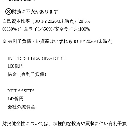
財務に不安があります
自己資本比率
（
3Q FY2026/3末
時点）
28.5%
0%
30
% (注意ライン)
50
% (安全ライン)
100%
※ 有利子負債・純資産はいずれも
3Q FY2026/3末
時点
INTEREST-BEARING DEBT
168億円
借金（有利子負債）
NET ASSETS
143億円
会社の純資産
財務健全性については、積極的な投資や買収に伴い有利子負