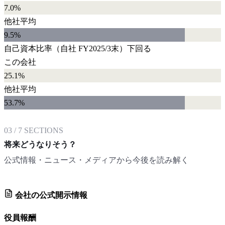
7.0%
他社平均
9.5
%
自己資本比率
（自社
FY2025/3末
）
下回る
この会社
25.1%
他社平均
53.7
%
03
/
7
SECTIONS
将来どうなりそう？
公式情報・ニュース・メディアから今後を読み解く
会社の公式開示情報
役員報酬