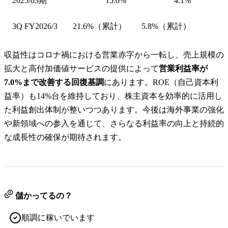
2025/03期
15.0%
4.1%
3Q FY2026/3
21.6%（累計）
5.8%（累計）
収益性はコロナ禍における営業赤字から一転し、売上規模の
拡大と高付加価値サービスの提供によって
営業利益率が
7.0%まで改善する回復基調
にあります。ROE（自己資本利
益率）も14%台を維持しており、株主資本を効率的に活用し
た利益創出体制が整いつつあります。今後は海外事業の強化
や新領域への参入を通じて、さらなる利益率の向上と持続的
な成長性の確保が期待されます。
儲かってるの？
順調に稼いでいます