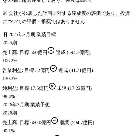
を大幅に超過達成しており、確度は高い。
※ 会社が公表した計画に対する達成度の評価であり、投資
についての評価・推奨ではありません
旧 2025年3月期 業績目標
2025期
売上高
: 目標
560億円
達成
(594.7億円)
106.2
%
営業利益
: 目標
32億円
達成
(41.71億円)
130.3
%
純利益
: 目標
17.5億円
未達
(17.22億円)
98.4
%
2026年3月期 業績予想
2026期
売上高
: 目標
660.0億円
順調
(594.7億円)
90.1
%