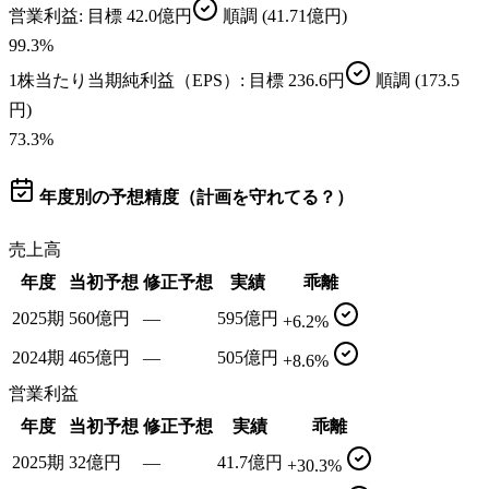
営業利益
: 目標
42.0億円
順調
(41.71億円)
99.3
%
1株当たり当期純利益（EPS）
: 目標
236.6円
順調
(173.5
円)
73.3
%
年度別の予想精度（計画を守れてる？）
売上高
年度
当初予想
修正予想
実績
乖離
2025期
560億円
—
595億円
+6.2%
2024期
465億円
—
505億円
+8.6%
営業利益
年度
当初予想
修正予想
実績
乖離
2025期
32億円
—
41.7億円
+30.3%