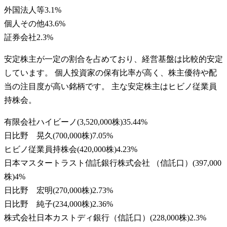
外国法人等
3.1
%
個人その他
43.6
%
証券会社
2.3
%
安定株主が一定の割合を占めており、経営基盤は比較的安定
しています。 個人投資家の保有比率が高く、株主優待や配
当の注目度が高い銘柄です。 主な安定株主はヒビノ従業員
持株会。
有限会社ハイビーノ
(
3,520,000株
)
35.44
%
日比野 晃久
(
700,000株
)
7.05
%
ヒビノ従業員持株会
(
420,000株
)
4.23
%
日本マスタートラスト信託銀行株式会社 （信託口）
(
397,000
株
)
4
%
日比野 宏明
(
270,000株
)
2.73
%
日比野 純子
(
234,000株
)
2.36
%
株式会社日本カストディ銀行（信託口）
(
228,000株
)
2.3
%