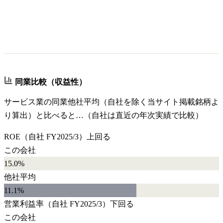
同業比較（収益性）
サービス業
の同業他社平均（自社を除く当サイト掲載銘柄よ
り算出）と比べると…（自社は直近の年次実績で比較）
ROE
（自社
FY2025/3
）
上回る
この会社
15.0%
他社平均
11.1
%
営業利益率
（自社
FY2025/3
）
下回る
この会社