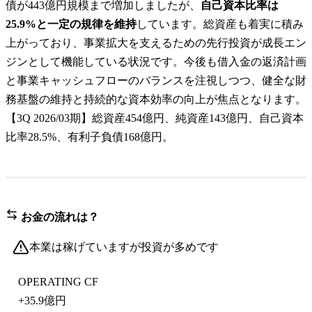
債が443億円規模まで増加しましたが、
自己資本比率は
25.9%と一定の規律を維持
しています。総資産も着実に積み
上がっており、事業拡大を支えるための先行投資が成長エン
ジンとして機能している状況です。今後も借入金の返済計画
と事業キャッシュフローのバランスを注視しつつ、健全な財
務基盤の維持と持続的な資本効率の向上が焦点となります。
【3Q 2026/03期】総資産454億円、純資産143億円、自己資本
比率28.5%、有利子負債168億円。
お金の流れは？
本業は稼げていますが投資が多めです
OPERATING CF
+
35.9億円