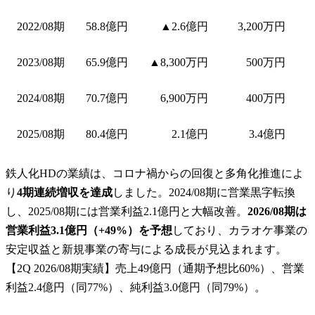
2022/08期
58.8億円
▲2.6億円
3,200万円
2023/08期
65.9億円
▲8,300万円
500万円
2024/08期
70.7億円
6,900万円
400万円
2025/08期
80.4億円
2.1億円
3.4億円
鉄人化HDの業績は、コロナ禍からの回復と多角化推進によ
り
4期連続増収を達成
しました。2024/08期に営業黒字転換
し、2025/08期には営業利益2.1億円と大幅改善。
2026/08期は
営業利益3.1億円（+49%）を予想
しており、カラオケ事業の
安定収益と新規事業の寄与による成長が見込まれます。
【2Q 2026/08期実績】売上49億円（通期予想比60%）、営業
利益2.4億円（同77%）、純利益3.0億円（同79%）。