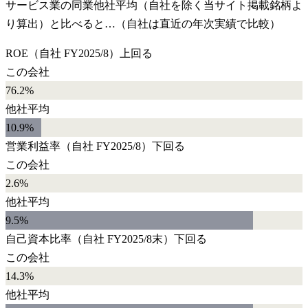
サービス業
の同業他社平均（自社を除く当サイト掲載銘柄よ
り算出）と比べると…（自社は直近の年次実績で比較）
ROE
（自社
FY2025/8
）
上回る
この会社
76.2%
他社平均
10.9
%
営業利益率
（自社
FY2025/8
）
下回る
この会社
2.6%
他社平均
9.5
%
自己資本比率
（自社
FY2025/8末
）
下回る
この会社
14.3%
他社平均