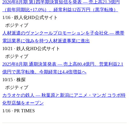
2026年8月期 第1四半期決算短信を発表 — 売上高21.3億円
（前年同期比+17.0%）、経常利益12百万円（黒字転換）
1/16
·
鉄人化HD公式サイト
ポジティブ
人材派遣のヴァンクールプロモーションを子会社化 — 携帯
電話業界に強みを持つ人材派遣事業に進出
10/21
·
鉄人化HD公式サイト
ポジティブ
2025年8月期 通期決算発表 — 売上高80.4億円、営業利益2.1
億円で黒字転換。今期経常は4.4倍増益へ
10/15
·
株探
ポジティブ
カラオケの鉄人 — 秋葉原と新潟にアニメ・マンガ コラボ特
化型店舗をオープン
1/16
·
PR TIMES