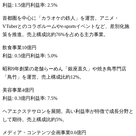
利益:
1.5億円
利益率:
2.5%
首都圏を中心に「カラオケの鉄人」を運営。アニメ・
VTuberとのコラボルームやe-sportsイベントなど、差別化施
策を推進。売上構成比約76%を占める主力事業。
飲食事業
10億円
利益:
0.5億円
利益率:
5.0%
昭和9年創業の老舗らーめん「銀座直久」や焼き鳥専門店
「鳥竹」を運営。売上構成比約12%。
美容事業
4億円
利益:
0.3億円
利益率:
7.5%
ヘアエクステサロンを展開。高い利益率が特徴で成長分野と
して期待。売上構成比約5%。
メディア・コンテンツ企画事業
0.6億円