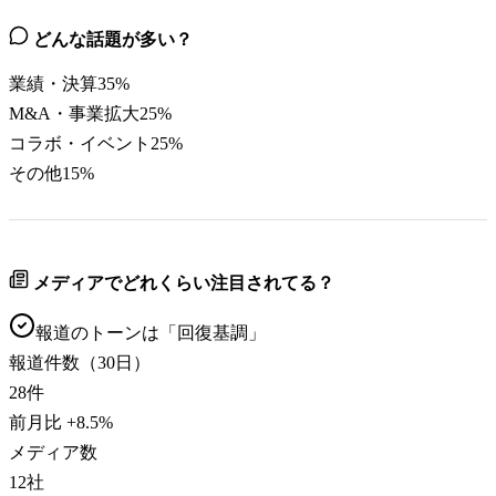
どんな話題が多い？
業績・決算
35
%
M&A・事業拡大
25
%
コラボ・イベント
25
%
その他
15
%
メディアでどれくらい注目されてる？
報道のトーンは「
回復基調
」
報道件数（30日）
28
件
前月比
+
8.5
%
メディア数
12
社