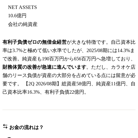
NET ASSETS
10.6億円
会社の純資産
有利子負債ゼロの無借金経営
が大きな特徴です。自己資本比
率は3.7%と極めて低い水準でしたが、2025/08期には14.3%ま
で改善。純資産も190百万円から656百万円へ急増しており、
財務体質の改善が急速に進んでいます
。ただし、カラオケ店
舗のリース負債が資産の大部分を占めている点には留意が必
要です。 【2Q 2026/08期】総資産58億円、純資産11億円、自
己資本比率16.3%、有利子負債22億円。
お金の流れは？