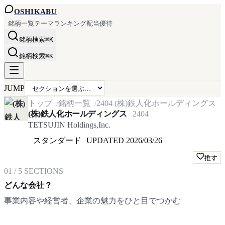
OSHI
KABU
銘柄一覧
テーマ
ランキング
配当
優待
銘柄検索
⌘K
銘柄検索
⌘K
JUMP
トップ
銘柄一覧
2404
(株)鉄人化ホールディングス
(株)鉄人化ホールディングス
2404
TETSUJIN Holdings,Inc.
スタンダード
UPDATED
2026/03/26
推す
01
/
5
SECTIONS
どんな会社？
事業内容や経営者、企業の魅力をひと目でつかむ