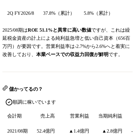
2Q FY2026/8
37.8%（累計）
5.8%（累計）
2025/08期は
ROE 51.1%と異常に高い数値
ですが、これは繰
延税金資産の計上による純利益急増と低い自己資本（656百
万円）が要因です。営業利益率は-2.7%から2.6%へと着実に
改善しており、
本業ベースでの収益力回復が鮮明
です。
儲かってるの？
順調に稼いでいます
会計期
売上高
営業利益
当期純利益
2021/08期
52.4億円
▲1.4億円
▲2.8億円
-