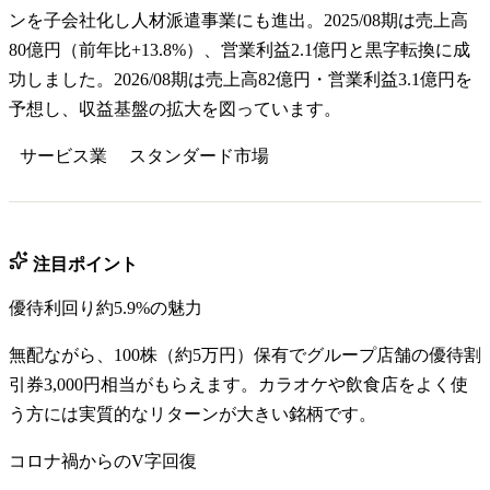
ンを子会社化し人材派遣事業にも進出。2025/08期は売上高
80億円（前年比+13.8%）、営業利益2.1億円と黒字転換に成
功しました。2026/08期は売上高82億円・営業利益3.1億円を
予想し、収益基盤の拡大を図っています。
サービス業
スタンダード
市場
注目ポイント
優待利回り約5.9%の魅力
無配ながら、100株（約5万円）保有でグループ店舗の優待割
引券3,000円相当がもらえます。カラオケや飲食店をよく使
う方には実質的なリターンが大きい銘柄です。
コロナ禍からのV字回復