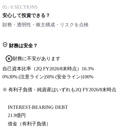
05
/
6
SECTIONS
安心して投資できる？
財務・透明性・株主構成・リスクを点検
財務は安全？
財務に不安があります
自己資本比率
（
2Q FY2026/8末
時点）
16.3%
0%
30
% (注意ライン)
50
% (安全ライン)
100%
※ 有利子負債・純資産はいずれも
2Q FY2026/8末
時点
INTEREST-BEARING DEBT
21.9億円
借金（有利子負債）