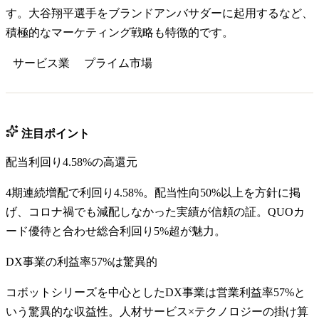
す。大谷翔平選手をブランドアンバサダーに起用するなど、
積極的なマーケティング戦略も特徴的です。
サービス業
プライム
市場
注目ポイント
配当利回り4.58%の高還元
4期連続増配で利回り4.58%。配当性向50%以上を方針に掲
げ、コロナ禍でも減配しなかった実績が信頼の証。QUOカ
ード優待と合わせ総合利回り5%超が魅力。
DX事業の利益率57%は驚異的
コボットシリーズを中心としたDX事業は営業利益率57%と
いう驚異的な収益性。人材サービス×テクノロジーの掛け算