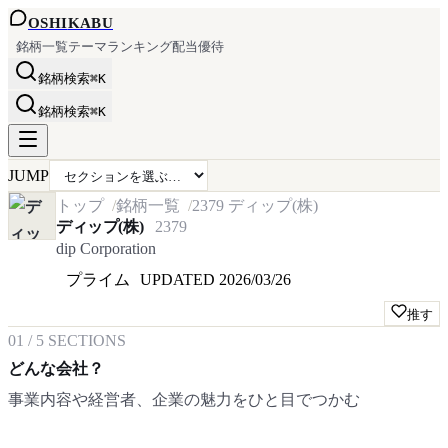
OSHI
KABU
銘柄一覧
テーマ
ランキング
配当
優待
銘柄検索
⌘K
銘柄検索
⌘K
JUMP
トップ
銘柄一覧
2379
ディップ(株)
ディップ(株)
2379
dip Corporation
プライム
UPDATED
2026/03/26
推す
01
/
5
SECTIONS
どんな会社？
事業内容や経営者、企業の魅力をひと目でつかむ