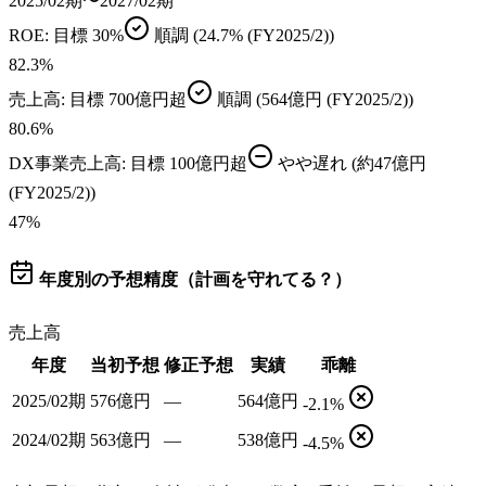
2025/02期〜2027/02期
ROE
: 目標
30%
順調
(24.7% (FY2025/2))
82.3
%
売上高
: 目標
700億円超
順調
(564億円 (FY2025/2))
80.6
%
DX事業売上高
: 目標
100億円超
やや遅れ
(約47億円
(FY2025/2))
47
%
年度別の予想精度（計画を守れてる？）
売上高
年度
当初予想
修正予想
実績
乖離
2025/02期
576億円
—
564億円
-2.1%
2024/02期
563億円
—
538億円
-4.5%