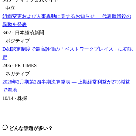
中立
組織変更および人事異動に関するお知らせ — 代表取締役の
異動を発表
3/02
·
日本経済新聞
ポジティブ
D&I認定制度で最高評価の「ベストワークプレイス」に初認
定
2/06
·
PR TIMES
ネガティブ
2026年2月期第2四半期決算発表 — 上期経常利益が27%減益
で着地
10/14
·
株探
どんな話題が多い？