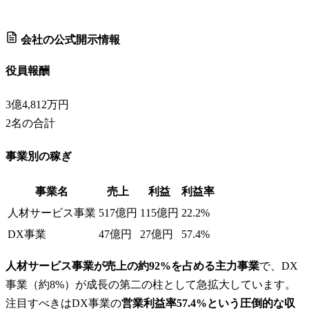
会社の公式開示情報
役員報酬
3億4,812万円
2
名の合計
事業別の稼ぎ
事業名
売上
利益
利益率
人材サービス事業
517億円
115億円
22.2%
DX事業
47億円
27億円
57.4%
人材サービス事業が売上の約92%を占める主力事業
で、DX
事業（約8%）が成長の第二の柱として急拡大しています。
注目すべきはDX事業の
営業利益率57.4%という圧倒的な収