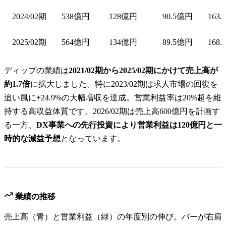
2024/02期
538億円
128億円
90.5億円
163.
2025/02期
564億円
134億円
89.5億円
168.
ディップの業績は
2021/02期から2025/02期にかけて売上高が
約1.7倍
に拡大しました。特に2023/02期は求人市場の回復を
追い風に+24.9%の大幅増収を達成。営業利益率は20%超を維
持する高収益体質です。2026/02期は売上高600億円を計画す
る一方、
DX事業への先行投資により営業利益は120億円と一
時的な減益予想
となっています。
業績の推移
売上高（青）と営業利益（緑）の年度別の伸び。バーが右肩