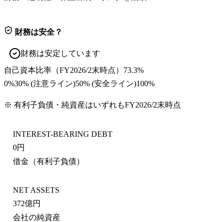
財務は安全？
財務は安定しています
自己資本比率
（
FY2026/2末
時点）
73.3%
0%
30
% (注意ライン)
50
% (安全ライン)
100%
※ 有利子負債・純資産はいずれも
FY2026/2末
時点
INTEREST-BEARING DEBT
0円
借金（有利子負債）
NET ASSETS
372億円
会社の純資産