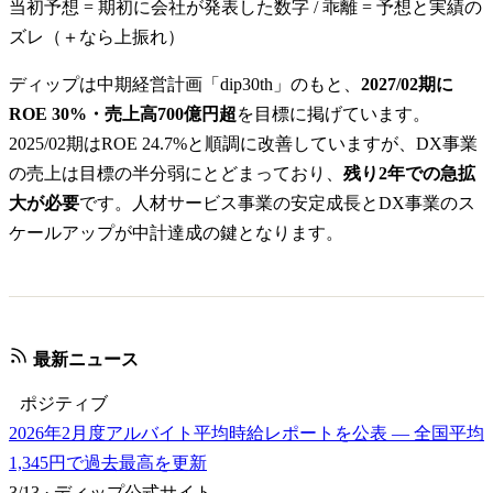
当初予想 = 期初に会社が発表した数字 / 乖離 = 予想と実績の
ズレ（＋なら上振れ）
ディップは中期経営計画「dip30th」のもと、
2027/02期に
ROE 30%・売上高700億円超
を目標に掲げています。
2025/02期はROE 24.7%と順調に改善していますが、DX事業
の売上は目標の半分弱にとどまっており、
残り2年での急拡
大が必要
です。人材サービス事業の安定成長とDX事業のス
ケールアップが中計達成の鍵となります。
最新ニュース
ポジティブ
2026年2月度アルバイト平均時給レポートを公表 — 全国平均
1,345円で過去最高を更新
3/13
·
ディップ公式サイト