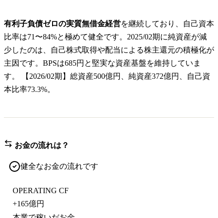
有利子負債ゼロの実質無借金経営
を継続しており、自己資本
比率は71〜84%と極めて健全です。2025/02期に純資産が減
少したのは、自己株式取得や配当による株主還元の積極化が
主因です。BPSは685円と堅実な資産基盤を維持していま
す。 【2026/02期】総資産500億円、純資産372億円、自己資
本比率73.3%。
お金の流れは？
健全なお金の流れです
OPERATING CF
+
165億円
本業で稼いだお金