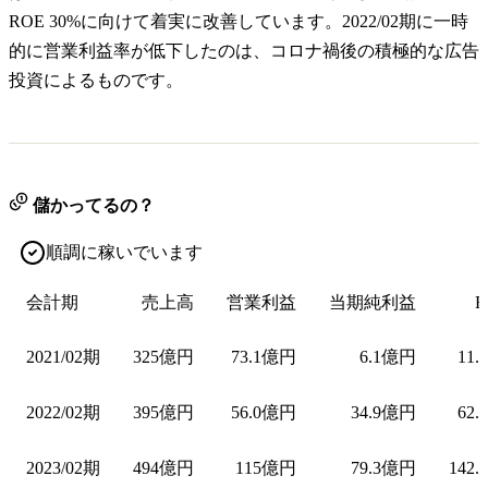
ROE 30%に向けて着実に改善しています。2022/02期に一時
的に営業利益率が低下したのは、コロナ禍後の積極的な広告
投資によるものです。
儲かってるの？
順調に稼いでいます
会計期
売上高
営業利益
当期純利益
E
2021/02期
325億円
73.1億円
6.1億円
11.
2022/02期
395億円
56.0億円
34.9億円
62.
2023/02期
494億円
115億円
79.3億円
142.