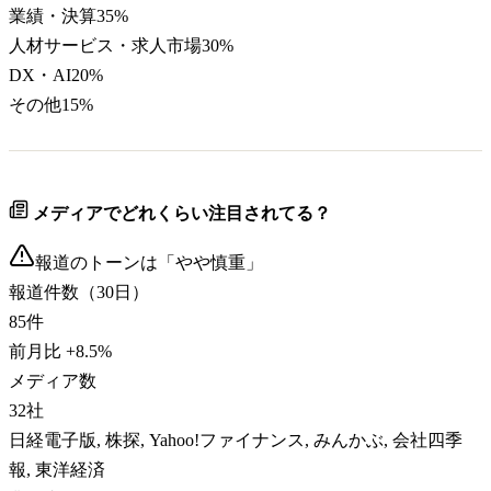
業績・決算
35
%
人材サービス・求人市場
30
%
DX・AI
20
%
その他
15
%
メディアでどれくらい注目されてる？
報道のトーンは「
やや慎重
」
報道件数（30日）
85
件
前月比
+
8.5
%
メディア数
32
社
日経電子版, 株探, Yahoo!ファイナンス, みんかぶ, 会社四季
報, 東洋経済