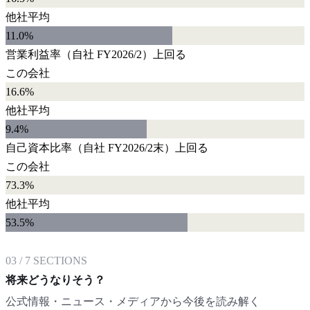
他社平均
11.0
%
営業利益率
（自社
FY2026/2
）
上回る
この会社
16.6%
他社平均
9.4
%
自己資本比率
（自社
FY2026/2末
）
上回る
この会社
73.3%
他社平均
53.5
%
03
/
7
SECTIONS
将来どうなりそう？
公式情報・ニュース・メディアから今後を読み解く