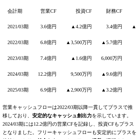
会計期
営業CF
投資CF
財務CF
2021/03期
3.6億円
▲4.2億円
3.4億円
▲5
2022/03期
6.8億円
▲3,500万円
▲5.7億円
2023/03期
7.4億円
▲1.6億円
6,000万円
2024/03期
12.2億円
9,500万円
▲9.6億円
2025/03期
6.9億円
▲2,900万円
▲3.2億円
営業キャッシュフローは2022/03期以降一貫してプラスで推
移しており、
安定的なキャッシュ創出力
を示しています。
2024/03期には12.2億円の営業CFを記録し、投資CFもプラス
となりました。フリーキャッシュフローも安定的にプラスを