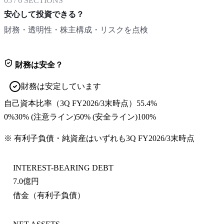
05
/
6
SECTIONS
安心して投資できる？
財務・透明性・株主構成・リスクを点検
財務は安全？
財務は安定しています
自己資本比率
（
3Q FY2026/3末
時点）
55.4%
0%
30
% (注意ライン)
50
% (安全ライン)
100%
※ 有利子負債・純資産はいずれも
3Q FY2026/3末
時点
INTEREST-BEARING DEBT
7.0億円
借金（有利子負債）