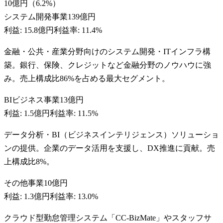
10億円
（
6.2
%）
システム開発事業
139億円
利益:
15.8億円
利益率:
11.4%
金融・公共・産業分野向けのシステム開発・ITインフラ構
築。銀行、保険、クレジットなど金融分野のノウハウに強
み。売上構成比86%を占める最大セグメント。
BIビジネス事業
13億円
利益:
1.5億円
利益率:
11.5%
データ分析・BI（ビジネスインテリジェンス）ソリューショ
ンの提供。企業のデータ活用を支援し、DX推進に貢献。売
上構成比8%。
その他事業
10億円
利益:
1.3億円
利益率:
13.0%
クラウド型勤怠管理システム「CC-BizMate」やスタッフサ