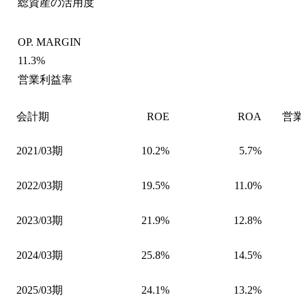
総資産の活用度
OP. MARGIN
11.3%
営業利益率
会計期
ROE
ROA
営業
2021/03期
10.2%
5.7%
2022/03期
19.5%
11.0%
2023/03期
21.9%
12.8%
2024/03期
25.8%
14.5%
2025/03期
24.1%
13.2%