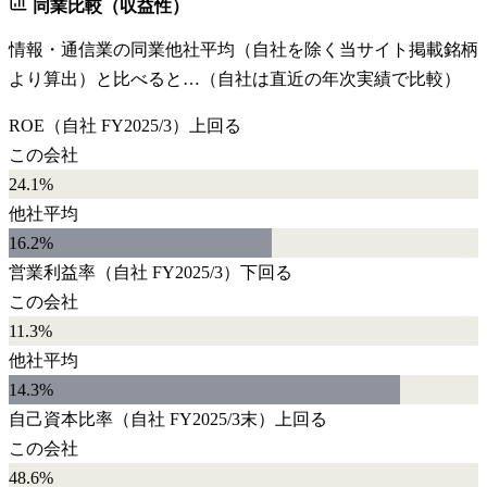
同業比較（収益性）
情報・通信業
の同業他社平均（自社を除く当サイト掲載銘柄
より算出）と比べると…（自社は直近の年次実績で比較）
ROE
（自社
FY2025/3
）
上回る
この会社
24.1%
他社平均
16.2
%
営業利益率
（自社
FY2025/3
）
下回る
この会社
11.3%
他社平均
14.3
%
自己資本比率
（自社
FY2025/3末
）
上回る
この会社
48.6%