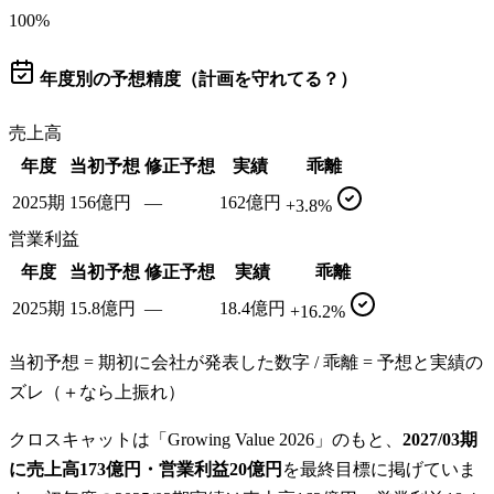
100
%
年度別の予想精度（計画を守れてる？）
売上高
年度
当初予想
修正予想
実績
乖離
2025期
156億円
—
162億円
+3.8%
営業利益
年度
当初予想
修正予想
実績
乖離
2025期
15.8億円
—
18.4億円
+16.2%
当初予想 = 期初に会社が発表した数字 / 乖離 = 予想と実績の
ズレ（＋なら上振れ）
クロスキャットは「Growing Value 2026」のもと、
2027/03期
に売上高173億円・営業利益20億円
を最終目標に掲げていま