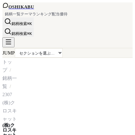
OSHI
KABU
銘柄一覧
テーマ
ランキング
配当
優待
銘柄検索
⌘K
銘柄検索
⌘K
JUMP
トッ
プ
銘柄一
覧
2307
(株)ク
ロスキ
ャット
(株)ク
ロスキ
ャット