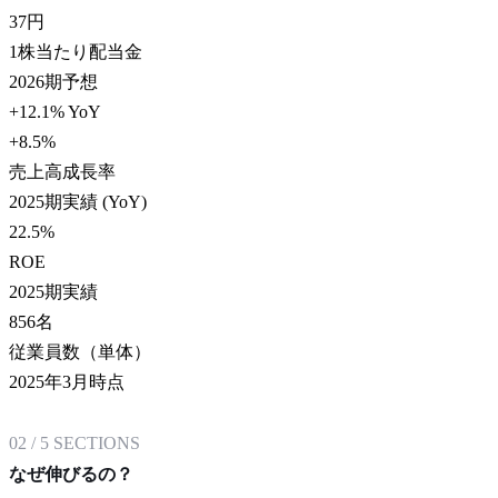
37
円
1株当たり配当金
2026期予想
+12.1% YoY
+8.5
%
売上高成長率
2025期実績 (YoY)
22.5
%
ROE
2025期実績
856
名
従業員数（単体）
2025年3月時点
02
/
5
SECTIONS
なぜ伸びるの？