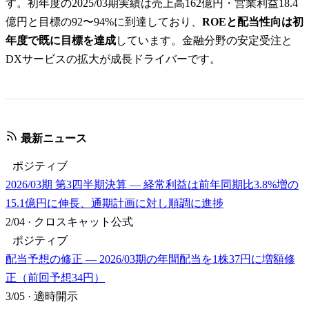
す。初年度の2025/03期実績は売上高162億円・営業利益18.4
億円と目標の92〜94%に到達しており、
ROEと配当性向は初
年度で既に目標を達成
しています。金融分野の安定受注と
DXサービスの拡大が成長ドライバーです。
最新ニュース
ポジティブ
2026/03期 第3四半期決算 — 経常利益は前年同期比3.8%増の
15.1億円に伸長、通期計画に対し順調に進捗
2/04
·
クロスキャット公式
ポジティブ
配当予想の修正 — 2026/03期の年間配当を1株37円に増額修
正（前回予想34円）
3/05
·
適時開示