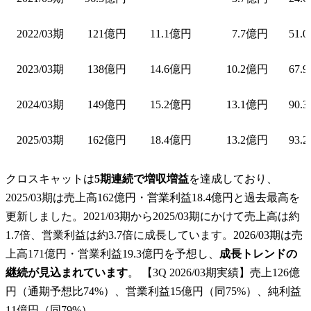
2022/03期
121億円
11.1億円
7.7億円
51.
2023/03期
138億円
14.6億円
10.2億円
67.
2024/03期
149億円
15.2億円
13.1億円
90.
2025/03期
162億円
18.4億円
13.2億円
93.
クロスキャットは
5期連続で増収増益
を達成しており、
2025/03期は売上高162億円・営業利益18.4億円と過去最高を
更新しました。2021/03期から2025/03期にかけて売上高は約
1.7倍、営業利益は約3.7倍に成長しています。2026/03期は売
上高171億円・営業利益19.3億円を予想し、
成長トレンドの
継続が見込まれています
。 【3Q 2026/03期実績】売上126億
円（通期予想比74%）、営業利益15億円（同75%）、純利益
11億円（同79%）。