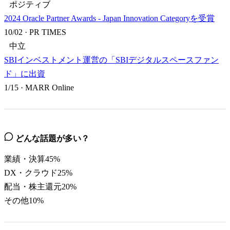
ポジティブ
2024 Oracle Partner Awards - Japan Innovation Categoryを受賞
10/02
·
PR TIMES
中立
SBIインベストメント運営の「SBIデジタルスペースファン
ド」に出資
1/15
·
MARR Online
どんな話題が多い？
業績・決算
45
%
DX・クラウド
25
%
配当・株主還元
20
%
その他
10
%