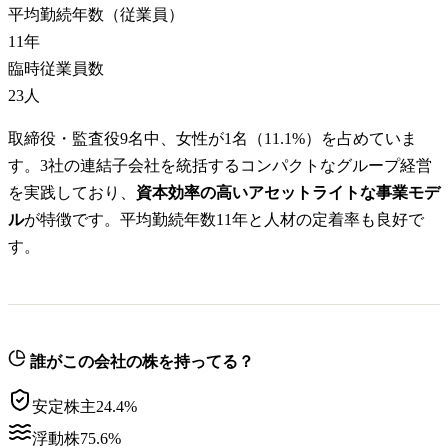
平均勤続年数（従業員）
11
年
臨時従業員数
23
人
取締役・監査役9名中、女性が1名（11.1%）を占めていま
す。3社の連結子会社を統括するコンパクトなグループ経営
を実践しており、
資本効率の高いアセットライトな事業モデ
ル
が特徴です。平均勤続年数11年と人材の定着率も良好で
す。
誰がこの会社の株を持ってる？
安定株主
24.4
%
浮動株
75.6
%