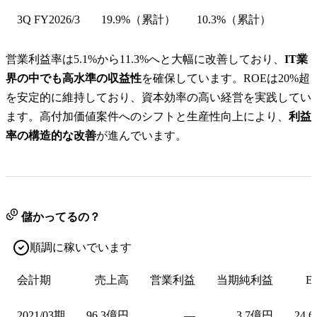
3Q FY2026/3
19.9%（累計）
10.3%（累計）
営業利益率は5.1%から11.3%へと大幅に改善しており、
IT業
界の中でも高水準の収益性
を確保しています。ROEは20%超
を安定的に維持しており、資本効率の高い経営を実践してい
ます。高付加価値案件へのシフトと生産性向上により、
利益
率の構造的な改善
が進んでいます。
儲かってるの？
順調に稼いでいます
会計期
売上高
営業利益
当期純利益
E
2021/03期
96.3億円
—
3.7億円
24.