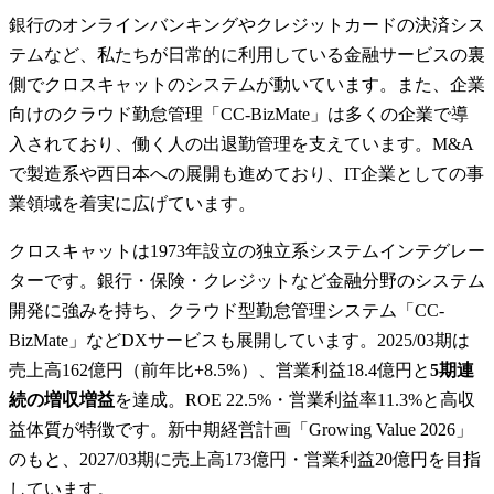
銀行のオンラインバンキングやクレジットカードの決済シス
テムなど、私たちが日常的に利用している金融サービスの裏
側でクロスキャットのシステムが動いています。また、企業
向けのクラウド勤怠管理「CC-BizMate」は多くの企業で導
入されており、働く人の出退勤管理を支えています。M&A
で製造系や西日本への展開も進めており、IT企業としての事
業領域を着実に広げています。
クロスキャットは1973年設立の独立系システムインテグレー
ターです。銀行・保険・クレジットなど金融分野のシステム
開発に強みを持ち、クラウド型勤怠管理システム「CC-
BizMate」などDXサービスも展開しています。2025/03期は
売上高162億円（前年比+8.5%）、営業利益18.4億円と
5期連
続の増収増益
を達成。ROE 22.5%・営業利益率11.3%と高収
益体質が特徴です。新中期経営計画「Growing Value 2026」
のもと、2027/03期に売上高173億円・営業利益20億円を目指
しています。