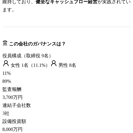
維持しており、
健全なキャッシュフロー経営
が実践されてい
ます。
この会社のガバナンスは？
役員構成（取締役
9
名）
女性
1
名（
11.1%
）
男性
8
名
11
%
89
%
監査報酬
3,700万円
連結子会社数
3
社
設備投資額
8,000万円