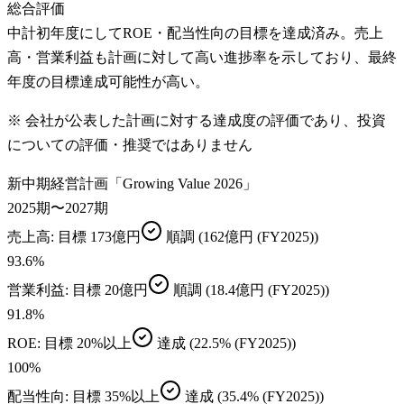
総合評価
中計初年度にしてROE・配当性向の目標を達成済み。売上
高・営業利益も計画に対して高い進捗率を示しており、最終
年度の目標達成可能性が高い。
※ 会社が公表した計画に対する達成度の評価であり、投資
についての評価・推奨ではありません
新中期経営計画「Growing Value 2026」
2025期〜2027期
売上高
: 目標
173億円
順調
(162億円 (FY2025))
93.6
%
営業利益
: 目標
20億円
順調
(18.4億円 (FY2025))
91.8
%
ROE
: 目標
20%以上
達成
(22.5% (FY2025))
100
%
配当性向
: 目標
35%以上
達成
(35.4% (FY2025))