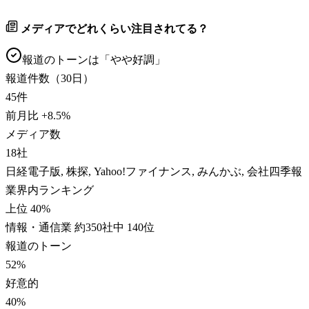
メディアでどれくらい注目されてる？
報道のトーンは「
やや好調
」
報道件数（30日）
45
件
前月比
+
8.5
%
メディア数
18
社
日経電子版, 株探, Yahoo!ファイナンス, みんかぶ, 会社四季報
業界内ランキング
上位 40%
情報・通信業 約350社中 140位
報道のトーン
52
%
好意的
40
%