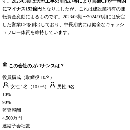
す。2025/03期は
大型工事の前払い等により営業CFが一時的
にマイナス152億円
となりましたが、これは建設業特有の運
転資金変動によるものです。2023/03期〜2024/03期には安定
した営業CFを創出しており、中長期的には健全なキャッシ
ュフロー体質を維持しています。
この会社のガバナンスは？
役員構成（取締役
10
名）
女性
1
名（
10.0%
）
男性
9
名
10
%
90
%
監査報酬
4,500万円
連結子会社数