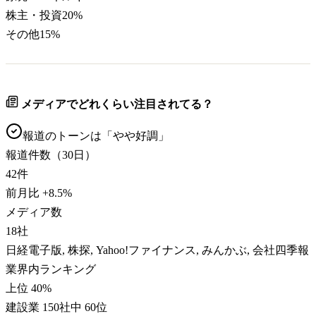
株主・投資
20
%
その他
15
%
メディアでどれくらい注目されてる？
報道のトーンは「
やや好調
」
報道件数（30日）
42
件
前月比
+
8.5
%
メディア数
18
社
日経電子版, 株探, Yahoo!ファイナンス, みんかぶ, 会社四季報
業界内ランキング
上位 40%
建設業 150社中 60位