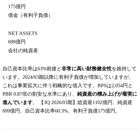
175億円
借金（有利子負債）
NET ASSETS
699億円
会社の純資産
自己資本比率は63%前後と
非常に高い財務健全性
を維持して
います。2024/03期以降に有利子負債が増加していますが、
これは事業拡大に伴う戦略的な借入です。BPSは2,054円と
PBR 0.87倍の割安な水準にあり、
純資産の積み上げが着実に
進んでいます
。 【3Q 2026/03期】総資産1102億円、純資産
699億円、自己資本比率60.3%、有利子負債175億円。