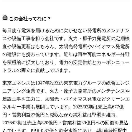
この会社ってなに？
毎日使う電気を届けるために欠かせない発電所のメンテナン
スや設備工事を担う会社です。火力・原子力発電所の定期検
査や設備更新はもちろん、太陽光発電所やバイオマス発電所
の建設にも携わっています。近年は再生可能エネルギー分野
を積極的に拡大しており、電力の安定供給とカーボンニュー
トラルの両立に貢献しています。
東京エネシスは1947年設立の東京電力グループの総合エンジ
ニアリング企業です。火力・原子力発電所のメンテナンスや
建設工事を主力に、太陽光・バイオマス発電などクリーンエ
ネルギー事業も展開しています。2025/03期は売上高677億
円・営業利益27億円と減収ながら純利益は堅調を維持。
2026/03期は売上高820億円・営業利益39億円への回復を見込
んでいます。PBR 0.87倍と割安水準にあり、4期連続増配中