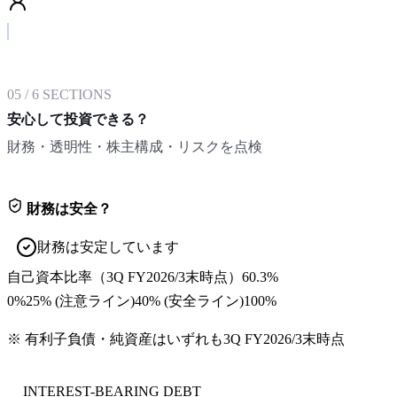
05
/
6
SECTIONS
安心して投資できる？
財務・透明性・株主構成・リスクを点検
財務は安全？
財務は安定しています
自己資本比率
（
3Q FY2026/3末
時点）
60.3%
0%
25
% (注意ライン)
40
% (安全ライン)
100%
※ 有利子負債・純資産はいずれも
3Q FY2026/3末
時点
INTEREST-BEARING DEBT