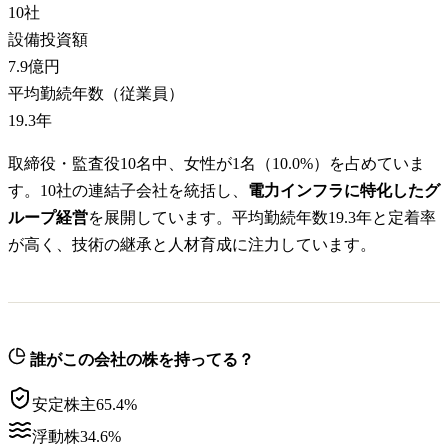
10
社
設備投資額
7.9億円
平均勤続年数（従業員）
19.3
年
取締役・監査役10名中、女性が1名（10.0%）を占めていま
す。10社の連結子会社を統括し、
電力インフラに特化したグ
ループ経営
を展開しています。平均勤続年数19.3年と定着率
が高く、技術の継承と人材育成に注力しています。
誰がこの会社の株を持ってる？
安定株主
65.4
%
浮動株
34.6
%