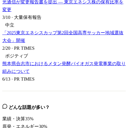
光通信が変更報告書を提出 — 東京エネシス株の保有比率を
変更
3/10
·
大量保有報告
中立
「2025東京エネシスカップ第2回全国高専サッカー地域選抜
大会」開催
2/20
·
PR TIMES
ポジティブ
熊本県合志市におけるメタン発酵バイオガス発電事業の取り
組みについて
6/13
·
PR TIMES
どんな話題が多い？
業績・決算
35
%
原発・エネルギー
30
%