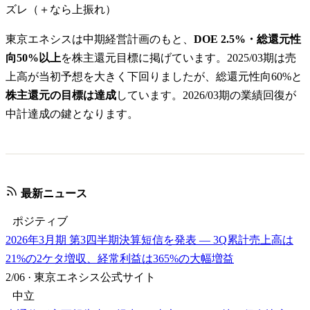
ズレ（＋なら上振れ）
東京エネシスは中期経営計画のもと、
DOE 2.5%・総還元性
向50%以上
を株主還元目標に掲げています。2025/03期は売
上高が当初予想を大きく下回りましたが、総還元性向60%と
株主還元の目標は達成
しています。2026/03期の業績回復が
中計達成の鍵となります。
最新ニュース
ポジティブ
2026年3月期 第3四半期決算短信を発表 — 3Q累計売上高は
21%の2ケタ増収、経常利益は365%の大幅増益
2/06
·
東京エネシス公式サイト
中立