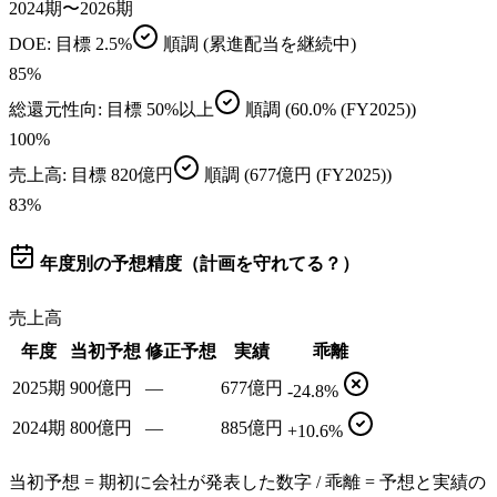
2024期〜2026期
DOE
: 目標
2.5%
順調
(累進配当を継続中)
85
%
総還元性向
: 目標
50%以上
順調
(60.0% (FY2025))
100
%
売上高
: 目標
820億円
順調
(677億円 (FY2025))
83
%
年度別の予想精度（計画を守れてる？）
売上高
年度
当初予想
修正予想
実績
乖離
2025期
900億円
—
677億円
-24.8%
2024期
800億円
—
885億円
+10.6%
当初予想 = 期初に会社が発表した数字 / 乖離 = 予想と実績の