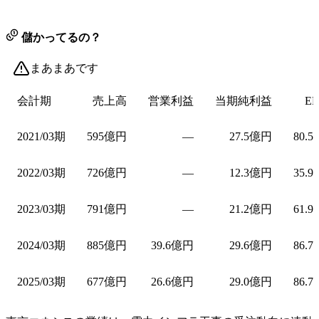
儲かってるの？
まあまあです
会計期
売上高
営業利益
当期純利益
EP
2021/03期
595億円
—
27.5億円
80.5
2022/03期
726億円
—
12.3億円
35.9
2023/03期
791億円
—
21.2億円
61.9
2024/03期
885億円
39.6億円
29.6億円
86.7
2025/03期
677億円
26.6億円
29.0億円
86.7