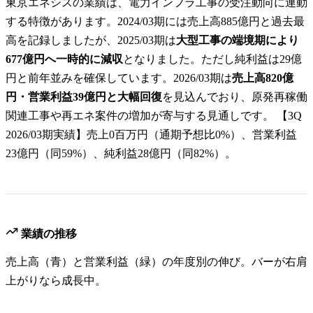
東京エネシスの業績は、電力インフラ工事の受注動向に連動
する特徴があります。2024/03期には売上高885億円と過去最
高を記録しましたが、2025/03期は
大型工事の端境期により
677億円へ一時的に減収
となりました。ただし純利益は29億
円と前年並みを確保しています。2026/03期は
売上高820億
円・営業利益39億円と大幅回復
を見込んでおり、原発再稼働
関連工事や再エネ案件の増加が寄与する見通しです。 【3Q
2026/03期実績】売上0百万円（通期予想比0%）、営業利益
23億円（同59%）、純利益28億円（同82%）。
業績の推移
売上高（青）と営業利益（緑）の年度別の伸び。バーが右肩
上がりなら成長中。