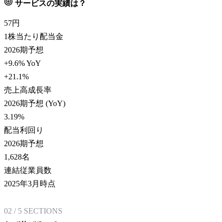
サービスの実績は？
57
円
1株当たり配当金
2026期予想
+9.6% YoY
+21.1
%
売上高成長率
2026期予想 (YoY)
3.19
%
配当利回り
2026期予想
1,628
名
連結従業員数
2025年3月時点
02
/
5
SECTIONS