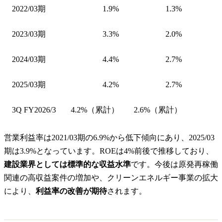
2022/03期
1.9%
1.3%
2023/03期
3.3%
2.0%
2024/03期
4.4%
2.7%
2025/03期
4.2%
2.7%
3Q FY2026/3
4.2%（累計）
2.6%（累計）
営業利益率は2021/03期の6.9%から低下傾向にあり、2025/03
期は3.9%となっています。ROEは4%前後で推移しており、
建設業界としては標準的な収益水準
です。今後は原発再稼働
関連の高収益案件の増加や、クリーンエネルギー事業の拡大
により、
利益率の改善が期待
されます。