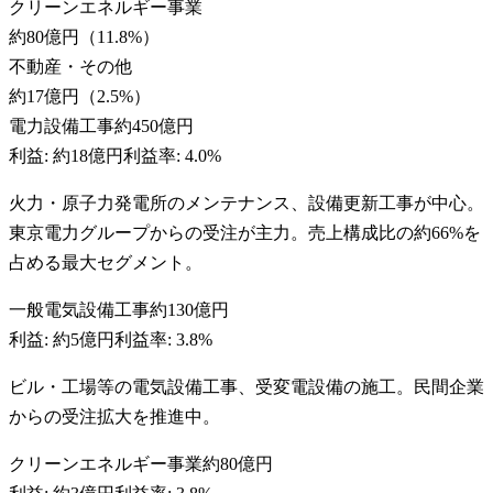
クリーンエネルギー事業
約80億円
（
11.8
%）
不動産・その他
約17億円
（
2.5
%）
電力設備工事
約450億円
利益:
約18億円
利益率:
4.0%
火力・原子力発電所のメンテナンス、設備更新工事が中心。
東京電力グループからの受注が主力。売上構成比の約66%を
占める最大セグメント。
一般電気設備工事
約130億円
利益:
約5億円
利益率:
3.8%
ビル・工場等の電気設備工事、受変電設備の施工。民間企業
からの受注拡大を推進中。
クリーンエネルギー事業
約80億円