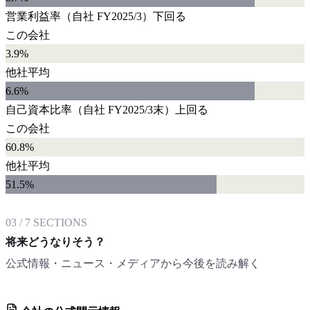
営業利益率
（自社
FY2025/3
）
下回る
この会社
3.9%
他社平均
6.6
%
自己資本比率
（自社
FY2025/3末
）
上回る
この会社
60.8%
他社平均
51.5
%
03
/
7
SECTIONS
将来どうなりそう？
公式情報・ニュース・メディアから今後を読み解く