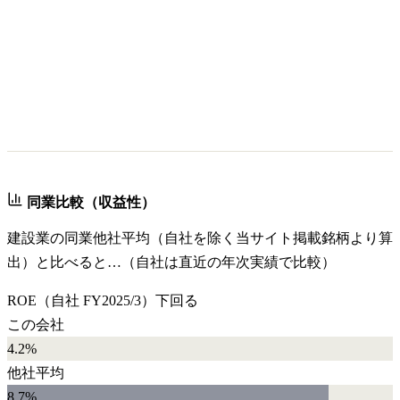
同業比較（収益性）
建設業
の同業他社平均（自社を除く当サイト掲載銘柄より算
出）と比べると…（自社は直近の年次実績で比較）
ROE
（自社
FY2025/3
）
下回る
この会社
4.2%
他社平均
8.7
%