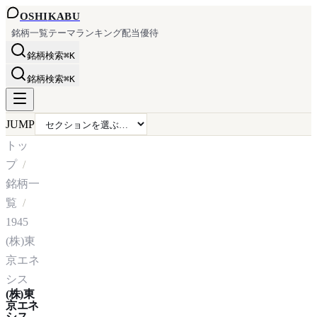
OSHI
KABU
銘柄一覧
テーマ
ランキング
配当
優待
銘柄検索
⌘K
銘柄検索
⌘K
JUMP
トッ
プ
銘柄一
覧
1945
(株)東
京エネ
シス
(株)東
京エネ
シス