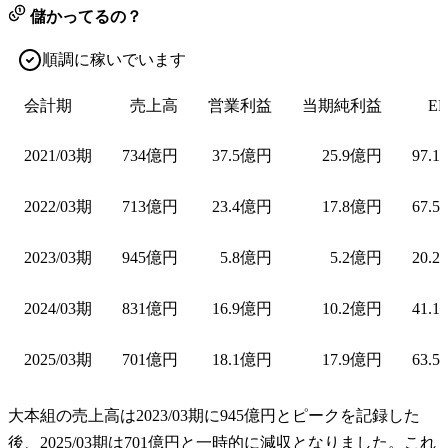
儲かってるの？
順調に稼いでいます
会計期
売上高
営業利益
当期純利益
EP
2021/03期
734億円
37.5億円
25.9億円
97.1
2022/03期
713億円
23.4億円
17.8億円
67.5
2023/03期
945億円
5.8億円
5.2億円
20.2
2024/03期
831億円
16.9億円
10.2億円
41.1
2025/03期
701億円
18.1億円
17.9億円
63.5
大本組の売上高は2023/03期に945億円とピークを記録した
後、2025/03期は701億円と一時的に減収となりました。これ