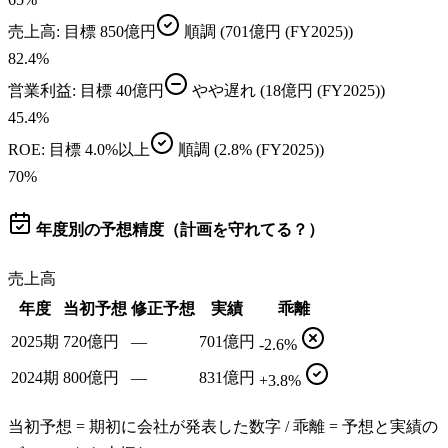
売上高
: 目標
850億円
順調
(701億円 (FY2025))
82.4
%
営業利益
: 目標
40億円
やや遅れ
(18億円 (FY2025))
45.4
%
ROE
: 目標
4.0%以上
順調
(2.8% (FY2025))
70
%
年度別の予想精度（計画を守れてる？）
売上高
年度
当初予想
修正予想
実績
乖離
2025期
720億円
—
701億円
-2.6%
2024期
800億円
—
831億円
+3.8%
当初予想 = 期初に会社が発表した数字 / 乖離 = 予想と実績の