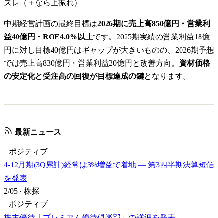
ズレ（＋なら上振れ）
中期経営計画の最終目標は
2026期に売上高850億円・営業利
益40億円・ROE4.0%以上
です。2025期実績の営業利益18億
円に対し目標40億円はギャップが大きいものの、2026期予想
では売上高830億円・営業利益20億円と改善方向。
資材価格
の安定化と受注高の回復が目標達成の鍵
となります。
最新ニュース
ポジティブ
4-12月期(3Q累計)経常は3%増益で着地 — 第3四半期決算短信
を発表
2/05
·
株探
ポジティブ
株主優待「プレミアム優待倶楽部」の詳細を発表