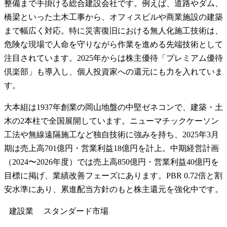
整備まで手掛ける総合建設会社です。例えば、道路やダム、
橋梁といった土木工事から、オフィスビルや商業施設の建築
まで幅広く対応。特に災害復旧における無人化施工技術は、
危険な現場で人命を守りながら作業を進める先端技術として
注目されています。2025年からは株主優待「プレミアム優待
倶楽部」も導入し、個人投資家への還元にも力を入れていま
す。
大本組は1937年創業の岡山地盤の中堅ゼネコンで、建築・土
木の2本柱で全国展開しています。ニューマチックケーソン
工法や無線遠隔施工など独自技術に強みを持ち、2025年3月
期は売上高701億円・営業利益18億円を計上。中期経営計画
（2024〜2026年度）では売上高850億円・営業利益40億円を
目標に掲げ、業績改善フェーズにあります。PBR 0.72倍と割
安水準にあり、累進配当方針のもと株主還元を強化中です。
建設業
スタンダード
市場