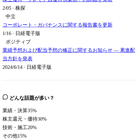
2/05
·
株探
中立
コーポレート・ガバナンスに関する報告書を更新
1/16
·
日経電子版
ポジティブ
業績予想および配当予想の修正に関するお知らせ — 累進配
当方針を発表
2024/6/14
·
日経電子版
どんな話題が多い？
業績・決算
35
%
株主還元・優待
30
%
技術・施工
20
%
その他
15
%