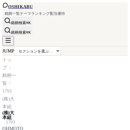
OSHI
KABU
銘柄一覧
テーマ
ランキング
配当
優待
銘柄検索
⌘K
銘柄検索
⌘K
JUMP
トッ
プ
銘柄一
覧
1793
(株)大
本組
(株)大
本組
1793
OHMOTO