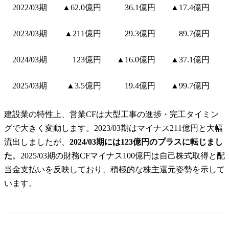
2022/03期
▲62.0億円
36.1億円
▲17.4億円
2023/03期
▲211億円
29.3億円
89.7億円
2024/03期
123億円
▲16.0億円
▲37.1億円
2025/03期
▲3.5億円
19.4億円
▲99.7億円
建設業の特性上、営業CFは大型工事の進捗・完工タイミン
グで大きく変動します。2023/03期はマイナス211億円と大幅
流出しましたが、
2024/03期には123億円のプラスに転じまし
た
。2025/03期の財務CFマイナス100億円は自己株式取得と配
当金支払いを反映しており、積極的な株主還元姿勢を示して
います。