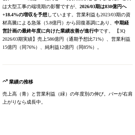
は大型工事の端境期の影響ですが、
2026/03期は830億円へ
+18.4%の増収を予想
しています。営業利益も2023/03期の資
材高騰による急落（5.8億円）から回復基調にあり、
中期経
営計画の最終年度に向けた業績改善が進行中
です。 【3Q
2026/03期実績】売上586億円（通期予想比71%）、営業利益
15億円（同76%）、純利益12億円（同85%）。
業績の推移
売上高（青）と営業利益（緑）の年度別の伸び。バーが右肩
上がりなら成長中。