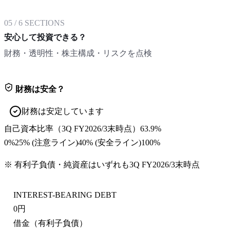
05
/
6
SECTIONS
安心して投資できる？
財務・透明性・株主構成・リスクを点検
財務は安全？
財務は安定しています
自己資本比率
（
3Q FY2026/3末
時点）
63.9%
0%
25
% (注意ライン)
40
% (安全ライン)
100%
※ 有利子負債・純資産はいずれも
3Q FY2026/3末
時点
INTEREST-BEARING DEBT
0円
借金（有利子負債）