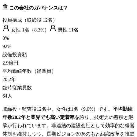
この会社のガバナンスは？
役員構成（取締役
12
名）
女性
1
名（
8.3%
）
男性
11
名
8
%
92
%
設備投資額
2.9億円
平均勤続年数（従業員）
20.2
年
臨時従業員数
64
人
取締役・監査役12名中、女性は1名（9.0%）です。
平均勤続
年数20.2年と業界でも高い定着率
を誇り、技術力の蓄積と継
承が行われています。非連結の建設会社として効率的な経営
体制を維持しつつ、長期ビジョン2036のもと組織改革を推進