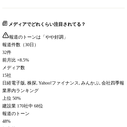
メディアでどれくらい注目されてる？
報道のトーンは「
やや好調
」
報道件数（30日）
32
件
前月比
+
8.5
%
メディア数
15
社
日経電子版, 株探, Yahoo!ファイナンス, みんかぶ, 会社四季報
業界内ランキング
上位 50%
建設業 170社中 68位
報道のトーン
48
%