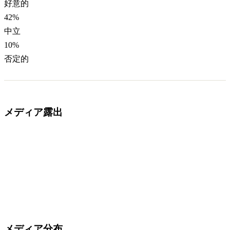
好意的
42
%
中立
10
%
否定的
メディア露出
メディア分布