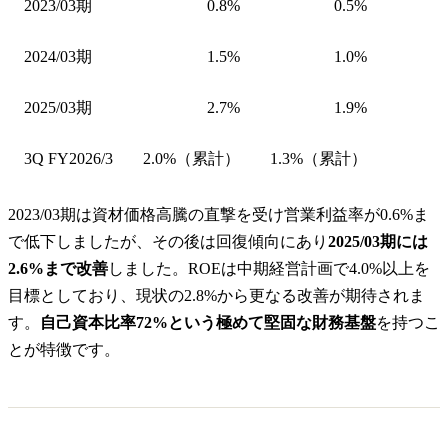
2023/03期
0.8%
0.5%
2024/03期
1.5%
1.0%
2025/03期
2.7%
1.9%
3Q FY2026/3
2.0%（累計）
1.3%（累計）
2023/03期は資材価格高騰の直撃を受け営業利益率が0.6%ま
で低下しましたが、その後は回復傾向にあり
2025/03期には
2.6%まで改善
しました。ROEは中期経営計画で4.0%以上を
目標としており、現状の2.8%から更なる改善が期待されま
す。
自己資本比率72%という極めて堅固な財務基盤
を持つこ
とが特徴です。