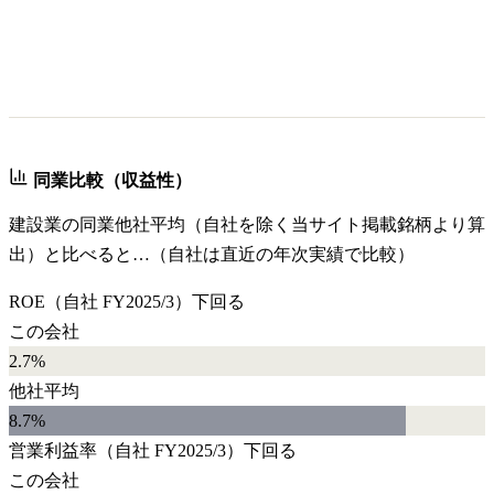
同業比較（収益性）
建設業
の同業他社平均（自社を除く当サイト掲載銘柄より算
出）と比べると…（自社は直近の年次実績で比較）
ROE
（自社
FY2025/3
）
下回る
この会社
2.7%
他社平均
8.7
%
営業利益率
（自社
FY2025/3
）
下回る
この会社