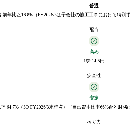
普通
 前年比△16.8%（FY2026/3は子会社の施工工事における
配当
高め
1株 14.5円
安全性
安定
率 64.7%（3Q FY2026/3末時点）（自己資本比率66%台
稼ぐ力