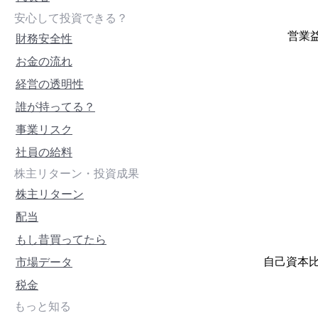
安心して投資できる？
営業益
財務安全性
お金の流れ
経営の透明性
誰が持ってる？
事業リスク
社員の給料
株主リターン・投資成果
株主リターン
配当
もし昔買ってたら
自己資本比
市場データ
税金
もっと知る