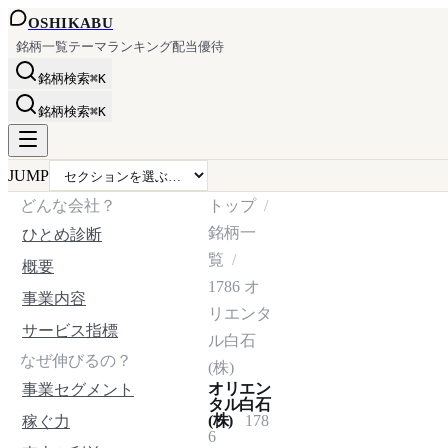
OSHI
KABU
銘柄一覧
テーマ
ランキング
配当
優待
銘柄検索
⌘K
銘柄検索
⌘K
JUMP
どんな会社？
トップ
銘柄一
ひとめ診断
覧
概要
1786
オ
事業内容
リエンタ
サービス指標
ル白石
なぜ伸びるの？
(株)
オリエン
事業セグメント
タル白石
(株)
178
稼ぐ力
6