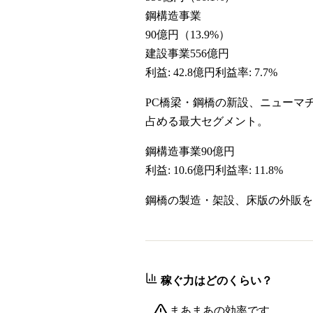
鋼構造事業
90億円
（
13.9
%）
建設事業
556億円
利益:
42.8億円
利益率:
7.7%
PC橋梁・鋼橋の新設、ニューマ
占める最大セグメント。
鋼構造事業
90億円
利益:
10.6億円
利益率:
11.8%
鋼橋の製造・架設、床版の外販
稼ぐ力はどのくらい？
まあまあの効率です