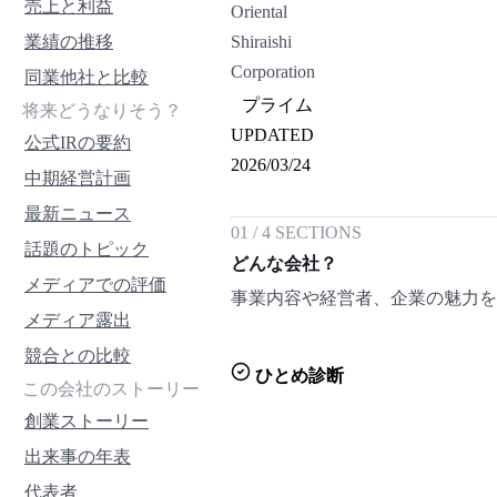
売上と利益
Oriental
業績の推移
Shiraishi
Corporation
同業他社と比較
プライム
将来どうなりそう？
UPDATED
公式IRの要約
2026/03/24
中期経営計画
最新ニュース
01
/
4
SECTIONS
話題のトピック
どんな会社？
メディアでの評価
事業内容や経営者、企業の魅力
メディア露出
競合との比較
ひとめ診断
この会社のストーリー
創業ストーリー
出来事の年表
代表者