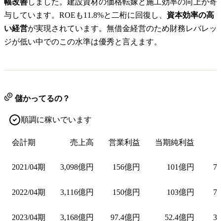
幅改善
しました。建設資材の価格転嫁と施工効率の向上が寄
与しています。ROEも11.8%と二桁に回復し、
資本効率の高
い経営
が実現されています。無借金経営のため財務レバレッ
ジが低い中でのこの水準は優秀と言えます。
儲かってるの？
順調に稼いでいます
会計期
売上高
営業利益
当期純利益
2021/04期
3,098億円
156億円
101億円
7
2022/04期
3,116億円
150億円
103億円
7
2023/04期
3,168億円
97.4億円
52.4億円
3