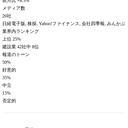
前月比
+
8.5
%
メディア数
20
社
日経電子版, 株探, Yahoo!ファイナンス, 会社四季報, みんかぶ
業界内ランキング
上位 25%
建設業 42社中 8位
報道のトーン
50
%
好意的
35
%
中立
15
%
否定的