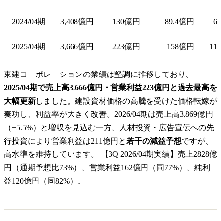
2024/04期
3,408億円
130億円
89.4億円
6
2025/04期
3,666億円
223億円
158億円
11
東建コーポレーションの業績は堅調に推移しており、
2025/04期で売上高3,666億円・営業利益223億円と過去最高を
大幅更新
しました。建設資材価格の高騰を受けた価格転嫁が
奏功し、利益率が大きく改善。2026/04期は売上高3,869億円
（+5.5%）と増収を見込む一方、人材投資・広告宣伝への先
行投資により営業利益は211億円と
若干の減益予想
ですが、
高水準を維持しています。 【3Q 2026/04期実績】売上2828億
円（通期予想比73%）、営業利益162億円（同77%）、純利
益120億円（同82%）。