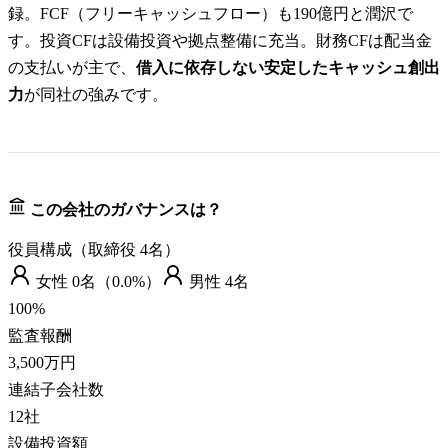
録。FCF（フリーキャッシュフロー）も190億円と潤沢で
す。投資CFは設備投資や拠点整備に充当。財務CFは配当金
の支払いが主で、
借入に依存しない安定したキャッシュ創出
力
が同社の強みです。
この会社のガバナンスは？
役員構成（取締役
4
名）
女性
0
名（
0.0%
）
男性
4
名
100
%
監査報酬
3,500万円
連結子会社数
12
社
設備投資額