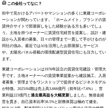
この会社ってなに？
街中で見かけるアパートやマンションの多くに東建コーポレ
ーションが関わっています。「ホームメイト」ブランドの賃
貸仲介サイトで部屋探しをした経験がある方も多いでしょ
う。土地を持つオーナーに賃貸住宅経営を提案し、設計・建
設から入居者の募集、日々の管理まで一貫して手がけるのが
同社の強み。最近ではAIを活用したお部屋探しサービス
や、太陽光パネル搭載の環境配慮型賃貸住宅にも注力してい
ます。
東建コーポレーションは1976年設立の賃貸住宅建設・管理大
手です。土地オーナーへの賃貸事業提案から建設施工、入居
者募集・管理までをワンストップで提供するビジネスモデル
が特徴。2025/04期は売上高3,666億円（前年比+7.6%）、営
業利益223億円と
過去最高益を大幅更新
しました。無借金経
営を貫き、自己資本比率58.5%と財務体質は極めて健全。