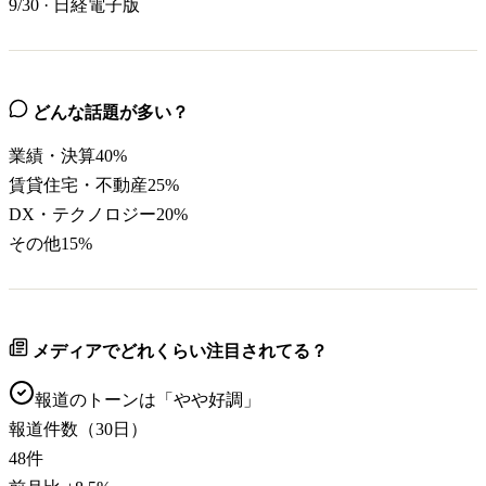
9/30
·
日経電子版
どんな話題が多い？
業績・決算
40
%
賃貸住宅・不動産
25
%
DX・テクノロジー
20
%
その他
15
%
メディアでどれくらい注目されてる？
報道のトーンは「
やや好調
」
報道件数（30日）
48
件