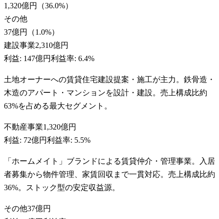
1,320億円
（
36.0
%）
その他
37億円
（
1.0
%）
建設事業
2,310億円
利益:
147億円
利益率:
6.4%
土地オーナーへの賃貸住宅建設提案・施工が主力。鉄骨造・
木造のアパート・マンションを設計・建設。売上構成比約
63%を占める最大セグメント。
不動産事業
1,320億円
利益:
72億円
利益率:
5.5%
「ホームメイト」ブランドによる賃貸仲介・管理事業。入居
者募集から物件管理、家賃回収まで一貫対応。売上構成比約
36%。ストック型の安定収益源。
その他
37億円