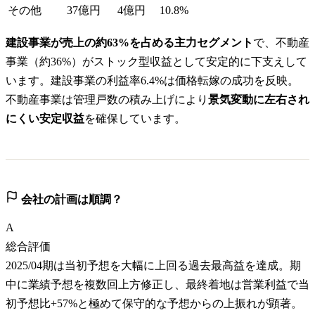
その他
37億円
4億円
10.8%
建設事業が売上の約63%を占める主力セグメント
で、不動産
事業（約36%）がストック型収益として安定的に下支えして
います。建設事業の利益率6.4%は価格転嫁の成功を反映。
不動産事業は管理戸数の積み上げにより
景気変動に左右され
にくい安定収益
を確保しています。
会社の計画は順調？
A
総合評価
2025/04期は当初予想を大幅に上回る過去最高益を達成。期
中に業績予想を複数回上方修正し、最終着地は営業利益で当
初予想比+57%と極めて保守的な予想からの上振れが顕著。