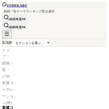
OSHI
KABU
銘柄一覧
テーマ
ランキング
配当
優待
銘柄検索
⌘K
銘柄検索
⌘K
JUMP
トッ
プ
銘柄一
覧
1766
東建コ
ーポレ
ーショ
ン(株)
東建コ