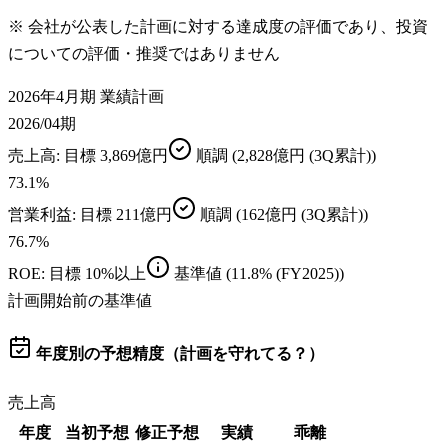
※ 会社が公表した計画に対する達成度の評価であり、投資
についての評価・推奨ではありません
2026年4月期 業績計画
2026/04期
売上高
: 目標
3,869億円
順調
(2,828億円 (3Q累計))
73.1
%
営業利益
: 目標
211億円
順調
(162億円 (3Q累計))
76.7
%
ROE
: 目標
10%以上
基準値
(11.8% (FY2025))
計画開始前の基準値
年度別の予想精度（計画を守れてる？）
売上高
年度
当初予想
修正予想
実績
乖離