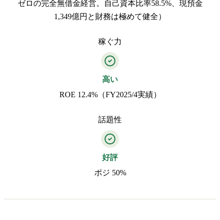
ゼロの完全無借金経営。自己資本比率58.5%、現預金
1,349億円と財務は極めて健全）
稼ぐ力
高い
ROE 12.4%（FY2025/4実績）
話題性
好評
ポジ 50%