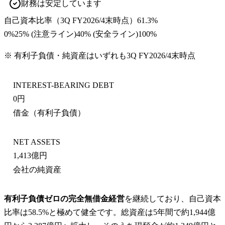
財務は安定しています
自己資本比率
（
3Q FY2026/4末
時点）
61.3%
0%
25
% (注意ライン)
40
% (安全ライン)
100%
※ 有利子負債・純資産はいずれも
3Q FY2026/4末
時点
INTEREST-BEARING DEBT
0円
借金（有利子負債）
NET ASSETS
1,413億円
会社の純資産
有利子負債ゼロの完全無借金経営
を継続しており、自己資本
比率は58.5%と極めて健全です。総資産は5年間で約1,944億