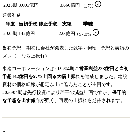
2025期
3,605億円
—
3,666億円
+1.7%
営業利益
年度
当初予想
修正予想
実績
乖離
2025期
142億円
—
223億円
+57.0%
当初予想 = 期初に会社が発表した数字 / 乖離 = 予想と実績の
ズレ（＋なら上振れ）
東建コーポレーションは2025/04期に
営業利益223億円と当初
予想142億円を57%上回る大幅上振れ
を達成しました。建設
資材の価格転嫁が想定以上に進んだことが主因です。
2026/04期は先行投資により若干の減益計画ですが、
保守的
な予想を出す傾向が強く
、再度の上振れも期待されます。