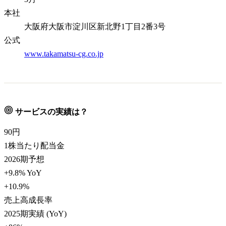
本社
大阪府大阪市淀川区新北野1丁目2番3号
公式
www.takamatsu-cg.co.jp
サービスの実績は？
90
円
1株当たり配当金
2026期予想
+9.8% YoY
+10.9
%
売上高成長率
2025期実績 (YoY)