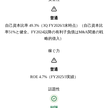
普通
自己資本比率 49.3%（3Q FY2026/3末時点）（自己資本比
率51%と健全。FY2024以降の有利子負債はM&A関連の戦
略的借入）
稼ぐ力
普通
ROE 4.7%（FY2025/3実績）
話題性
好評