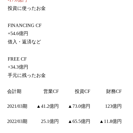
投資に使ったお金
FINANCING CF
+
54.6億円
借入・返済など
FREE CF
+
34.3億円
手元に残ったお金
会計期
営業CF
投資CF
財務CF
2021/03期
▲41.2億円
▲73.0億円
123億円
2022/03期
25.1億円
▲65.5億円
▲11.8億円