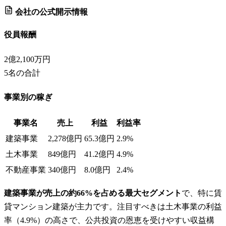
会社の公式開示情報
役員報酬
2億2,100万円
5
名の合計
事業別の稼ぎ
事業名
売上
利益
利益率
建築事業
2,278億円
65.3億円
2.9%
土木事業
849億円
41.2億円
4.9%
不動産事業
340億円
8.0億円
2.4%
建築事業が売上の約66%を占める最大セグメント
で、特に賃
貸マンション建築が主力です。注目すべきは土木事業の利益
率（4.9%）の高さで、公共投資の恩恵を受けやすい収益構