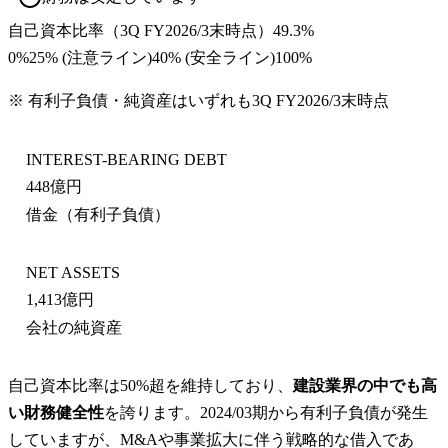
自己資本比率
（
3Q FY2026/3末
時点）
49.3%
0%
25
% (注意ライン)
40
% (安全ライン)
100%
※ 有利子負債・純資産はいずれも
3Q FY2026/3末
時点
INTEREST-BEARING DEBT
448億円
借金（有利子負債）
NET ASSETS
1,413億円
会社の純資産
自己資本比率は50%超を維持しており、
建設業界の中でも高
い財務健全性
を誇ります。2024/03期から有利子負債が発生
していますが、M&Aや事業拡大に伴う戦略的な借入であ