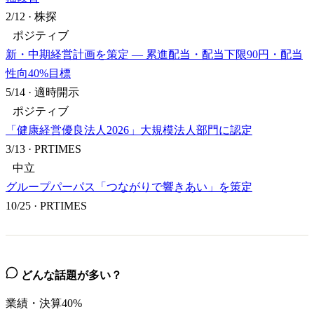
2/12
·
株探
ポジティブ
新・中期経営計画を策定 — 累進配当・配当下限90円・配当
性向40%目標
5/14
·
適時開示
ポジティブ
「健康経営優良法人2026」大規模法人部門に認定
3/13
·
PRTIMES
中立
グループパーパス「つながりで響きあい」を策定
10/25
·
PRTIMES
どんな話題が多い？
業績・決算
40
%