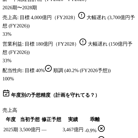
2026期〜2028期
売上高
: 目標
4,000億円（FY2028）
大幅遅れ
(3,700億円予
想 (FY2026))
33
%
営業利益
: 目標
180億円（FY2028）
大幅遅れ
(150億円予
想 (FY2026))
33
%
配当性向
: 目標
40%
順調
(40.2% (FY2026予想))
100
%
年度別の予想精度（計画を守れてる？）
売上高
年度
当初予想
修正予想
実績
乖離
2025期
3,500億円
—
3,467億円
-0.9%