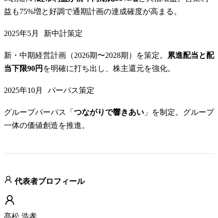
益も75%増と好調で通期計画の達成確度が高まる。
2025年5月
新中計策定
新・中期経営計画（2026期〜2028期）を策定。
累進配当と配
当下限90円
を明確に打ち出し、株主還元を強化。
2025年10月
パーパス策定
グループパーパス「
つながりで響きあい
」を制定。グループ
一体の価値創造を推進。
代表者プロフィール
髙松 浩孝