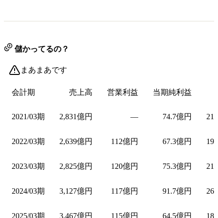
儲かってるの？
まあまあです
会計期
売上高
営業利益
当期純利益
2021/03期
2,831億円
—
74.7億円
21
2022/03期
2,639億円
112億円
67.3億円
19
2023/03期
2,825億円
120億円
75.3億円
21
2024/03期
3,127億円
117億円
91.7億円
26
2025/03期
3,467億円
115億円
64.5億円
18