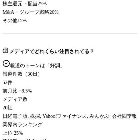
株主還元・配当
25
%
M&A・グループ戦略
20
%
その他
15
%
メディアでどれくらい注目されてる？
報道のトーンは「
好調
」
報道件数（30日）
52
件
前月比
+
8.5
%
メディア数
20
社
日経電子版, 株探, Yahoo!ファイナンス, みんかぶ, 会社四季報
業界内ランキング
上位 25%