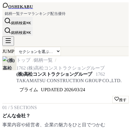
OSHI
KABU
銘柄一覧
テーマ
ランキング
配当
優待
銘柄検索
⌘K
銘柄検索
⌘K
JUMP
トップ
銘柄一覧
1762
(株)高松コンストラクショングループ
(株)高松コンストラクショングループ
1762
TAKAMATSU CONSTRUCTION GROUP CO.,LTD.
プライム
UPDATED
2026/03/24
推す
01
/
5
SECTIONS
どんな会社？
事業内容や経営者、企業の魅力をひと目でつかむ