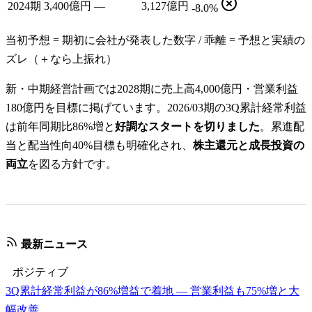
2024期
3,400億円
—
3,127億円
-8.0%
当初予想 = 期初に会社が発表した数字 / 乖離 = 予想と実績の
ズレ（＋なら上振れ）
新・中期経営計画では2028期に売上高4,000億円・営業利益
180億円を目標に掲げています。2026/03期の3Q累計経常利益
は前年同期比86%増と
好調なスタートを切りました
。累進配
当と配当性向40%目標も明確化され、
株主還元と成長投資の
両立
を図る方針です。
最新ニュース
ポジティブ
3Q累計経常利益が86%増益で着地 — 営業利益も75%増と大
幅改善