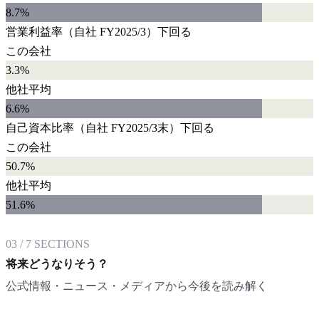
8.7
%
営業利益率
（自社
FY2025/3
）
下回る
この会社
3.3%
他社平均
6.6
%
自己資本比率
（自社
FY2025/3末
）
下回る
この会社
50.7%
他社平均
51.6
%
03
/
7
SECTIONS
将来どうなりそう？
公式情報・ニュース・メディアから今後を読み解く