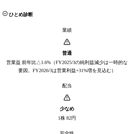
ひとめ診断
業績
普通
営業益 前年比△1.6%（FY2025/3の純利益減少は一時的な
要因。FY2026/3は営業利益+31%増を見込む）
配当
少なめ
1株 82円
安全性