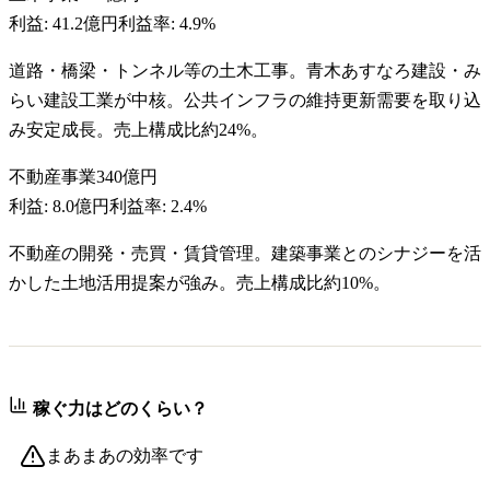
利益:
41.2億円
利益率:
4.9%
道路・橋梁・トンネル等の土木工事。青木あすなろ建設・み
らい建設工業が中核。公共インフラの維持更新需要を取り込
み安定成長。売上構成比約24%。
不動産事業
340億円
利益:
8.0億円
利益率:
2.4%
不動産の開発・売買・賃貸管理。建築事業とのシナジーを活
かした土地活用提案が強み。売上構成比約10%。
稼ぐ力はどのくらい？
まあまあの効率です