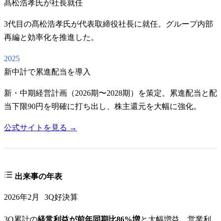
髙松浩孝氏が社長就任
3代目の髙松浩孝氏が代表取締役社長に就任。グループ内部
再編と効率化を推進した。
2025
新中計で累進配当を導入
新・中期経営計画（2026期〜2028期）を策定。累進配当と配
当下限90円を明確に打ち出し、株主還元を大幅に強化。
公式サイトを見る →
出来事の年表
2026年2月
3Q好決算
3Q累計の
経常利益が前年同期比86%増
と大幅増益。営業利