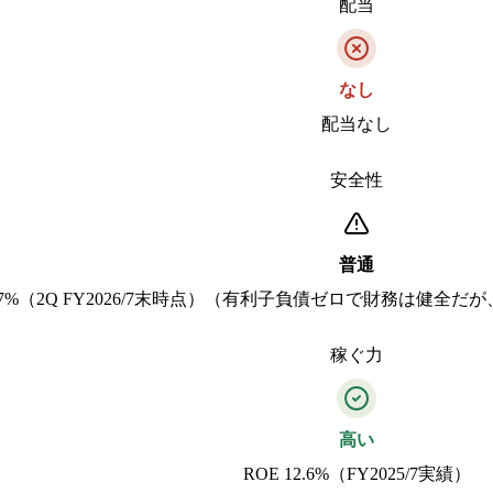
配当
なし
配当なし
安全性
普通
.7%（2Q FY2026/7末時点）（有利子負債ゼロで財務は健全
稼ぐ力
高い
ROE 12.6%（FY2025/7実績）