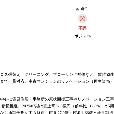
話題性
不評
ポジ 20%
ロス張替え、クリーニング、フローリング補修など、賃貸物件
まで一貫対応。中古マンションのリノベーション（再生販売）
圏を中心に賃貸住居・事務所の原状回復工事やリノベーション工
推進。2025/07期は売上高52.8億円（前年比+12.8%）と5
通期予想を下方修正。PER 27.9倍・PBR 1.66倍と成長