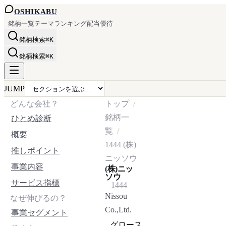
OSHI
KABU
銘柄一覧
テーマ
ランキング
配当
優待
銘柄検索
⌘K
銘柄検索
⌘K
JUMP
どんな会社？
トップ
銘柄一
ひとめ診断
覧
概要
1444
(株)
推しポイント
ニッソウ
事業内容
(株)ニッ
ソウ
サービス指標
1444
Nissou
なぜ伸びるの？
Co.,Ltd.
事業セグメント
グロース