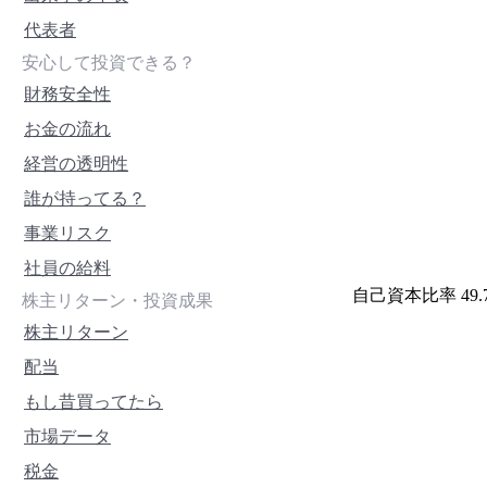
代表者
安心して投資できる？
財務安全性
お金の流れ
経営の透明性
誰が持ってる？
事業リスク
社員の給料
自己資本比率 49
株主リターン・投資成果
株主リターン
配当
もし昔買ってたら
市場データ
税金