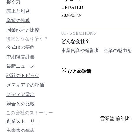
稼ぐ力
UPDATED
売上と利益
2026/03/24
業績の推移
同業他社と比較
01
/
5
SECTIONS
将来どうなりそう？
どんな会社？
公式IRの要約
事業内容や経営者、企業の魅力
中期経営計画
最新ニュース
ひとめ診断
話題のトピック
メディアでの評価
メディア露出
競合との比較
この会社のストーリー
営業益 前年比+
創業ストーリー
出来事の年表