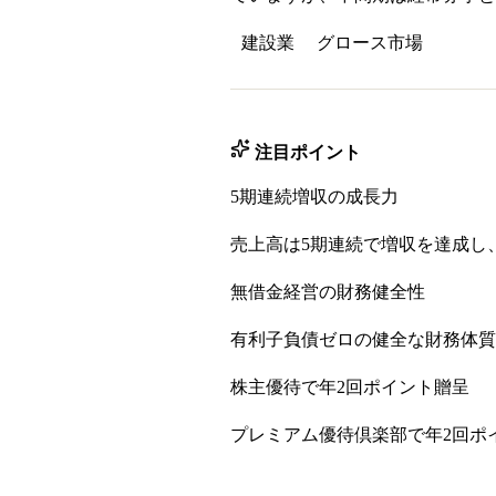
建設業
グロース
市場
注目ポイント
5期連続増収の成長力
売上高は5期連続で増収を達成し、
無借金経営の財務健全性
有利子負債ゼロの健全な財務体質
株主優待で年2回ポイント贈呈
プレミアム優待倶楽部で年2回ポ