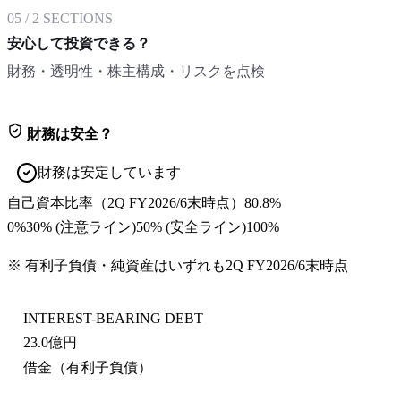
05
/
2
SECTIONS
安心して投資できる？
財務・透明性・株主構成・リスクを点検
財務は安全？
財務は安定しています
自己資本比率
（
2Q FY2026/6末
時点）
80.8%
0%
30
% (注意ライン)
50
% (安全ライン)
100%
※ 有利子負債・純資産はいずれも
2Q FY2026/6末
時点
INTEREST-BEARING DEBT
23.0億円
借金（有利子負債）