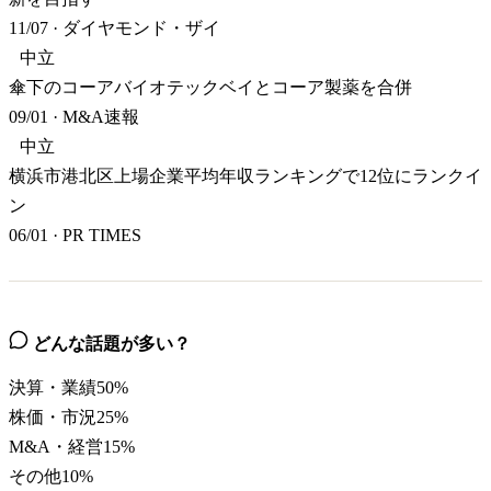
11/07
·
ダイヤモンド・ザイ
中立
傘下のコーアバイオテックベイとコーア製薬を合併
09/01
·
M&A速報
中立
横浜市港北区上場企業平均年収ランキングで12位にランクイ
ン
06/01
·
PR TIMES
どんな話題が多い？
決算・業績
50
%
株価・市況
25
%
M&A・経営
15
%
その他
10
%