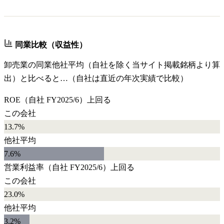
同業比較（収益性）
卸売業
の同業他社平均（自社を除く当サイト掲載銘柄より算
出）と比べると…（自社は直近の年次実績で比較）
ROE
（自社
FY2025/6
）
上回る
この会社
13.7%
他社平均
7.6
%
営業利益率
（自社
FY2025/6
）
上回る
この会社
23.0%
他社平均
3.2
%