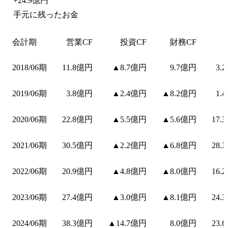
+
24.9億円
手元に残ったお金
会計期
営業CF
投資CF
財務CF
2018/06期
11.8億円
▲8.7億円
9.7億円
3.
2019/06期
3.8億円
▲2.4億円
▲8.2億円
1.
2020/06期
22.8億円
▲5.5億円
▲5.6億円
17.
2021/06期
30.5億円
▲2.2億円
▲6.8億円
28.
2022/06期
20.9億円
▲4.8億円
▲8.0億円
16.
2023/06期
27.4億円
▲3.0億円
▲8.1億円
24.
2024/06期
38.3億円
▲14.7億円
8.0億円
23.