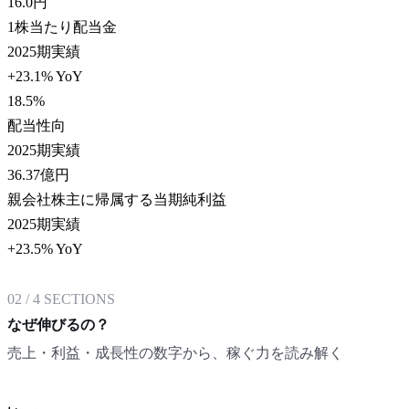
16.0
円
1株当たり配当金
2025期実績
+23.1% YoY
18.5
%
配当性向
2025期実績
36.37
億円
親会社株主に帰属する当期純利益
2025期実績
+23.5% YoY
02
/
4
SECTIONS
なぜ伸びるの？
売上・利益・成長性の数字から、稼ぐ力を読み解く