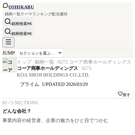
OSHI
KABU
銘柄一覧
テーマ
ランキング
配当
優待
銘柄検索
⌘K
銘柄検索
⌘K
JUMP
トップ
銘柄一覧
9273
コーア商事ホールディングス
コーア商事ホールディングス
9273
KOA SHOJI HOLDINGS CO.,LTD.
プライム
UPDATED
2026/03/29
推す
01
/
5
SECTIONS
どんな会社？
事業内容や経営者、企業の魅力をひと目でつかむ