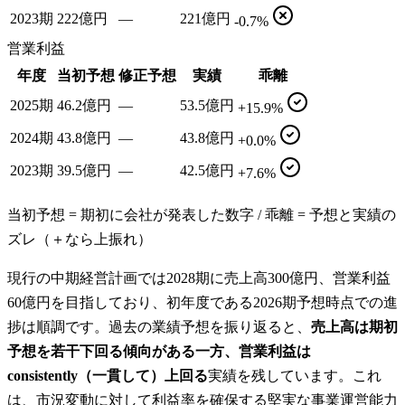
2023期
222億円
—
221億円
-0.7%
営業利益
年度
当初予想
修正予想
実績
乖離
2025期
46.2億円
—
53.5億円
+15.9%
2024期
43.8億円
—
43.8億円
+0.0%
2023期
39.5億円
—
42.5億円
+7.6%
当初予想 = 期初に会社が発表した数字 / 乖離 = 予想と実績の
ズレ（＋なら上振れ）
現行の中期経営計画では2028期に売上高300億円、営業利益
60億円を目指しており、初年度である2026期予想時点での進
捗は順調です。過去の業績予想を振り返ると、
売上高は期初
予想を若干下回る傾向がある一方、営業利益は
consistently（一貫して）上回る
実績を残しています。これ
は、市況変動に対して利益率を確保する堅実な事業運営能力