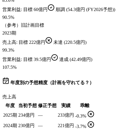
85.6
%
営業利益
: 目標
60億円
順調
(54.3億円 (FY2026予想))
90.5
%
（参考）旧計画目標
2023期
売上高
: 目標
222億円
未達
(220.5億円)
99.3
%
営業利益
: 目標
39.5億円
達成
(42.49億円)
107.5
%
年度別の予想精度（計画を守れてる？）
売上高
年度
当初予想
修正予想
実績
乖離
2025期
234億円
—
233億円
-0.3%
2024期
230億円
—
221億円
-3.7%