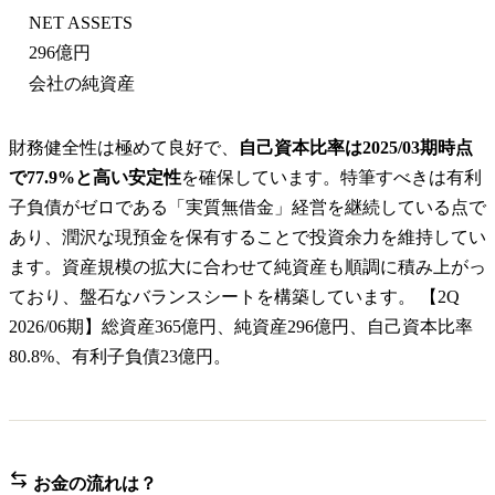
NET ASSETS
296億円
会社の純資産
財務健全性は極めて良好で、
自己資本比率は2025/03期時点
で77.9%と高い安定性
を確保しています。特筆すべきは有利
子負債がゼロである「実質無借金」経営を継続している点で
あり、潤沢な現預金を保有することで投資余力を維持してい
ます。資産規模の拡大に合わせて純資産も順調に積み上がっ
ており、盤石なバランスシートを構築しています。 【2Q
2026/06期】総資産365億円、純資産296億円、自己資本比率
80.8%、有利子負債23億円。
お金の流れは？