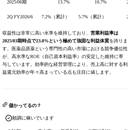
2025/06期
13.7%
10.7%
2
2Q FY2026/6
7.2%（累計）
5.7%（累計）
2
収益性は非常に高い水準を維持しており、
営業利益率は
2025/03期時点で23.0%という極めて強固な利益体質
を誇りま
す。医薬品原薬という専門性の高い市場における競争優位性
が、高水準なROE（自己資本利益率）の安定した維持に寄
与しています。効率的な経営管理により、売上高に対する利
益還元効率が年々高まっている点も注目に値します。
儲かってるの？
順調に稼いでいます