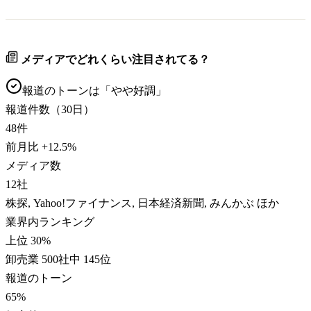
メディアでどれくらい注目されてる？
報道のトーンは「
やや好調
」
報道件数（30日）
48
件
前月比
+
12.5
%
メディア数
12
社
株探, Yahoo!ファイナンス, 日本経済新聞, みんかぶ ほか
業界内ランキング
上位 30%
卸売業 500社中 145位
報道のトーン
65
%