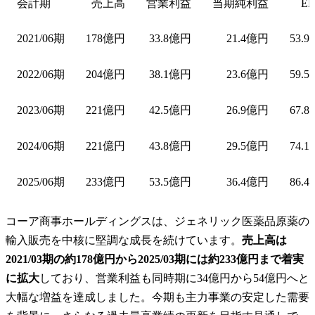
会計期
売上高
営業利益
当期純利益
EP
2021/06期
178億円
33.8億円
21.4億円
53.9
2022/06期
204億円
38.1億円
23.6億円
59.5
2023/06期
221億円
42.5億円
26.9億円
67.8
2024/06期
221億円
43.8億円
29.5億円
74.1
2025/06期
233億円
53.5億円
36.4億円
86.4
コーア商事ホールディングスは、ジェネリック医薬品原薬の
輸入販売を中核に堅調な成長を続けています。
売上高は
2021/03期の約178億円から2025/03期には約233億円まで着実
に拡大
しており、営業利益も同時期に34億円から54億円へと
大幅な増益を達成しました。今期も主力事業の安定した需要