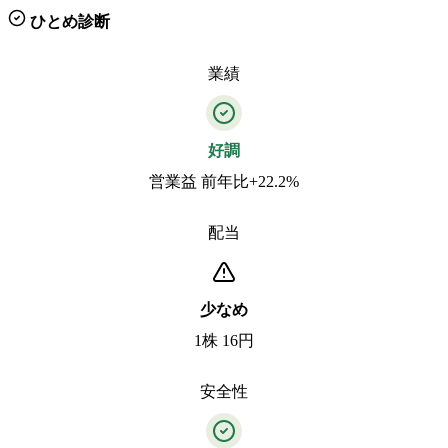
ひとめ診断
業績
好調
営業益 前年比+22.2%
配当
少なめ
1株 16円
安全性