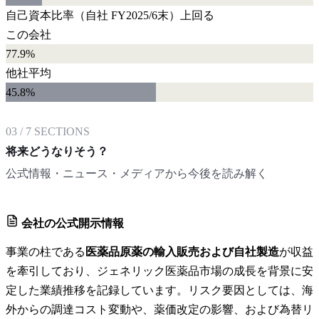
自己資本比率
（自社
FY2025/6末
）
上回る
この会社
77.9%
他社平均
45.8
%
03
/
7
SECTIONS
将来どうなりそう？
公式情報・ニュース・メディアから今後を読み解く
会社の公式開示情報
事業の柱である
医薬品原薬の輸入販売および自社製造
が収益
を牽引しており、ジェネリック医薬品市場の成長を背景に安
定した業績推移を記録しています。リスク要因としては、海
外からの調達コスト変動や、薬価改定の影響、および為替リ