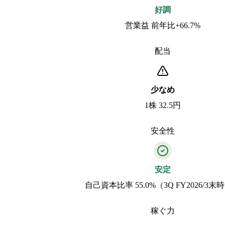
好調
営業益 前年比+66.7%
配当
少なめ
1株 32.5円
安全性
安定
自己資本比率 55.0%（3Q FY2026/3末
稼ぐ力