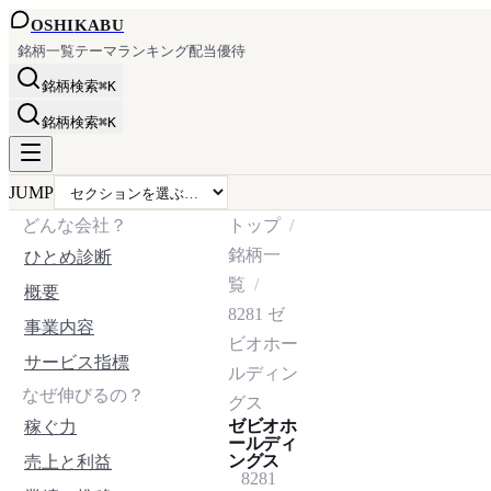
OSHI
KABU
銘柄一覧
テーマ
ランキング
配当
優待
銘柄検索
⌘K
銘柄検索
⌘K
JUMP
どんな会社？
トップ
銘柄一
ひとめ診断
覧
概要
8281
ゼ
事業内容
ビオホー
サービス指標
ルディン
なぜ伸びるの？
グス
ゼビオホ
稼ぐ力
ールディ
ングス
売上と利益
8281