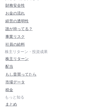
財務安全性
お金の流れ
経営の透明性
誰が持ってる？
事業リスク
社員の給料
株主リターン・投資成果
株主リターン
配当
もし昔買ってたら
市場データ
税金
もっと知る
まとめ