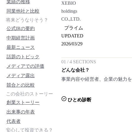
業績の推移
XEBIO
同業他社と比較
holdings
CO.,LTD.
将来どうなりそう？
プライム
公式IRの要約
UPDATED
中期経営計画
2026/03/29
最新ニュース
話題のトピック
01
/
4
SECTIONS
メディアでの評価
どんな会社？
メディア露出
事業内容や経営者、企業の魅力
競合との比較
この会社のストーリー
ひとめ診断
創業ストーリー
出来事の年表
代表者
安心して投資できる？