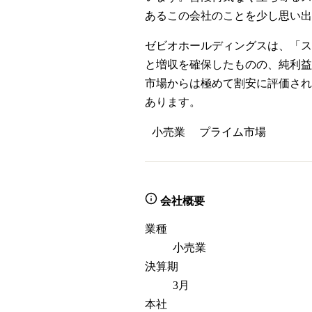
あるこの会社のことを少し思い出
ゼビオホールディングスは、「スー
と増収を確保したものの、純利益は
市場からは極めて割安に評価され
あります。
小売業
プライム
市場
会社概要
業種
小売業
決算期
3月
本社