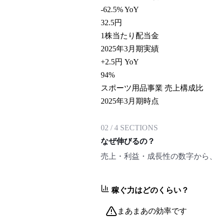
-62.5% YoY
32.5
円
1株当たり配当金
2025年3月期実績
+2.5円 YoY
94
%
スポーツ用品事業 売上構成比
2025年3月期時点
02
/
4
SECTIONS
なぜ伸びるの？
売上・利益・成長性の数字から、
稼ぐ力はどのくらい？
まあまあの効率です