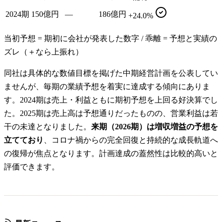
2024期
150億円
—
186億円
+24.0%
当初予想 = 期初に会社が発表した数字 / 乖離 = 予想と実績の
ズレ（＋なら上振れ）
同社は具体的な数値目標を掲げた中期経営計画を公表してい
ませんが、毎期の業績予想を着実に達成する傾向にありま
す。2024期は売上・利益ともに期初予想を上回る好決算でし
た。2025期は売上高は予想通りだったものの、営業利益は若
干の未達となりました。
来期（2026期）は増収増益の予想を
立てており
、コロナ禍からの完全回復と持続的な成長軌道へ
の復帰が焦点となります。計画達成の蓋然性は比較的高いと
評価できます。