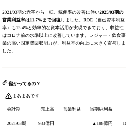
2021/03期の赤字から一転、稼働率の改善に伴い
2025/03期の
営業利益率は11.7%まで回復
しました。ROE（自己資本利益
率）も15.4%と効率的な資本活用が実現できており、収益性
はコロナ前の水準以上に改善しています。レジャー・飲食事
業の高い固定費回収能力が、利益率の向上に大きく寄与しま
した。
儲かってるの？
まあまあです
会計期
売上高
営業利益
当期純利益
2021/03期
933億円
—
▲188億円
-1