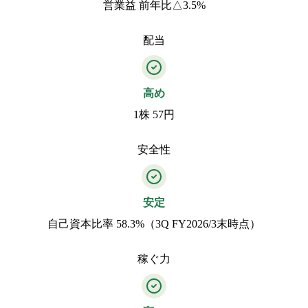
営業益 前年比△3.5%
配当
高め
1株 57円
安全性
安定
自己資本比率 58.3%（3Q FY2026/3末時点）
稼ぐ力