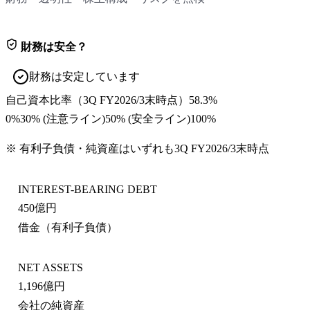
財務は安全？
財務は安定しています
自己資本比率
（
3Q FY2026/3末
時点）
58.3%
0%
30
% (注意ライン)
50
% (安全ライン)
100%
※ 有利子負債・純資産はいずれも
3Q FY2026/3末
時点
INTEREST-BEARING DEBT
450億円
借金（有利子負債）
NET ASSETS
1,196億円
会社の純資産