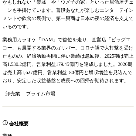
かもしれない「楽蔵」や「ウメ子の家」といった居酒屋チェ
ーンも手掛けています。普段あなたが楽しむエンターテイン
メントや飲食の裏側で、第一興商は日本の夜の経済を支えて
いるのです。
業務用カラオケ「DAM」で首位を走り、直営店「ビッグエ
コー」も展開する業界のガリバー。コロナ禍で大打撃を受け
たものの、経済活動再開に伴い業績は急回復。2025期は売上
高1,530.2億円、営業利益179.45億円を達成しました。2026期
は売上高1,627億円、営業利益180億円と増収増益を見込んで
おり、安定した収益基盤と成長への回帰が期待されます。
卸売業
プライム
市場
会社概要
業種