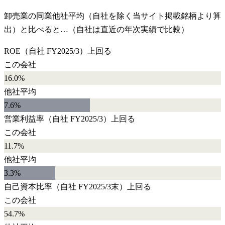
卸売業
の同業他社平均（自社を除く当サイト掲載銘柄より算
出）と比べると…（自社は直近の年次実績で比較）
ROE
（自社
FY2025/3
）
上回る
この会社
16.0%
他社平均
7.6
%
営業利益率
（自社
FY2025/3
）
上回る
この会社
11.7%
他社平均
3.3
%
自己資本比率
（自社
FY2025/3末
）
上回る
この会社
54.7%