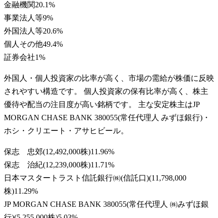
金融機関
20.1
%
事業法人等
9
%
外国法人等
20.6
%
個人その他
49.4
%
証券会社
1
%
外国人・個人投資家の比率が高く、市場の需給が株価に反映
されやすい構造です。 個人投資家の保有比率が高く、株主
優待や配当の注目度が高い銘柄です。 主な安定株主はJP
MORGAN CHASE BANK 380055(常任代理人 みずほ銀行)・
ホシ・クリエート・アサヒビール。
保志 忠郊
(
12,492,000株
)
11.96
%
保志 治紀
(
12,239,000株
)
11.71
%
日本マスタートラスト信託銀行㈱(信託口)
(
11,798,000
株
)
11.29
%
JP MORGAN CHASE BANK 380055(常任代理人 ㈱みずほ銀
行)
(
5,255,000株
)
5.03
%