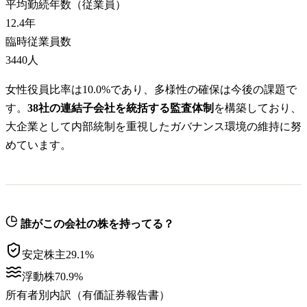
平均勤続年数（従業員）
12.4
年
臨時従業員数
3440
人
女性役員比率は10.0%であり、多様性の確保は今後の課題で
す。
38社の連結子会社を統括する監査体制
を構築しており、
大企業として内部統制を重視したガバナンス環境の維持に努
めています。
誰がこの会社の株を持ってる？
安定株主
29.1
%
浮動株
70.9
%
所有者別内訳（有価証券報告書）