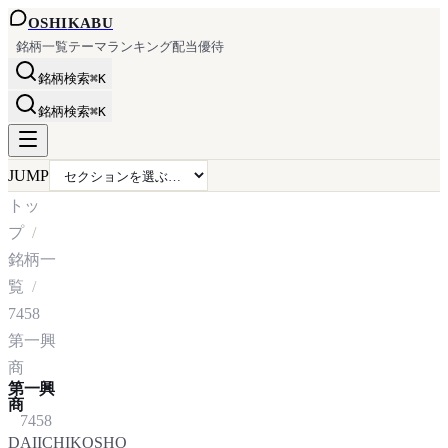
OSHI
KABU
銘柄一覧
テーマ
ランキング
配当
優待
銘柄検索
⌘K
銘柄検索
⌘K
JUMP
トッ
プ
銘柄一
覧
7458
第一興
商
第一興
商
7458
DAIICHIKOSHO