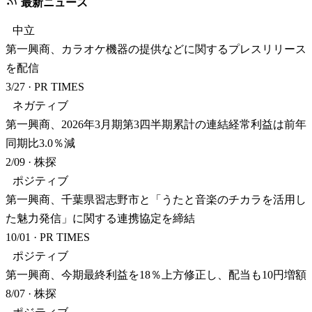
最新ニュース
中立
第一興商、カラオケ機器の提供などに関するプレスリリース
を配信
3/27
·
PR TIMES
ネガティブ
第一興商、2026年3月期第3四半期累計の連結経常利益は前年
同期比3.0％減
2/09
·
株探
ポジティブ
第一興商、千葉県習志野市と「うたと音楽のチカラを活用し
た魅力発信」に関する連携協定を締結
10/01
·
PR TIMES
ポジティブ
第一興商、今期最終利益を18％上方修正し、配当も10円増額
8/07
·
株探