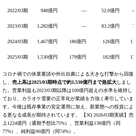
2022/03期
948億円
—
52.0億円
4
2023/03期
1,282億円
—
83.2億円
7
2024/03期
1,467億円
186億円
126億円
11
2025/03期
1,530億円
179億円
182億円
17
コロナ禍での休業要請や外出自粛による大きな打撃から回復
し、
売上高は2025/03期時点で約1,530億円まで急拡大
しまし
た。営業利益も2023/03期以降は100億円超えの水準を維持し
ており、カラオケ需要の正常化が業績を力強く牽引していま
す。今後は既存事業の安定運用に加え、新業態への投資によ
る更なる成長が期待されています。 【3Q 2026/03期実績】売
上1224億円（通期予想比75%）、営業利益138億円（同
77%）、純利益96億円（同74%）。