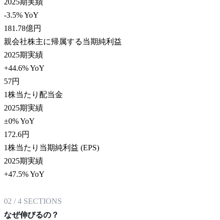
2025期実績
-3.5% YoY
181.78
億円
親会社株主に帰属する当期純利益
2025期実績
+44.6% YoY
57
円
1株当たり配当金
2025期実績
±0% YoY
172.6
円
1株当たり当期純利益 (EPS)
2025期実績
+47.5% YoY
02
/
4
SECTIONS
なぜ伸びるの？