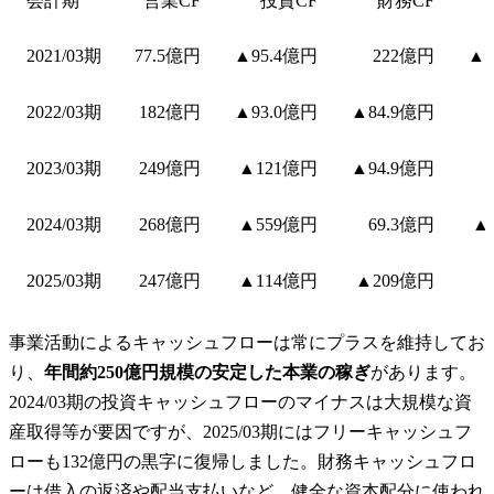
会計期
営業CF
投資CF
財務CF
2021/03期
77.5億円
▲95.4億円
222億円
▲1
2022/03期
182億円
▲93.0億円
▲84.9億円
2023/03期
249億円
▲121億円
▲94.9億円
2024/03期
268億円
▲559億円
69.3億円
▲
2025/03期
247億円
▲114億円
▲209億円
事業活動によるキャッシュフローは常にプラスを維持してお
り、
年間約250億円規模の安定した本業の稼ぎ
があります。
2024/03期の投資キャッシュフローのマイナスは大規模な資
産取得等が要因ですが、2025/03期にはフリーキャッシュフ
ローも132億円の黒字に復帰しました。財務キャッシュフロ
ーは借入の返済や配当支払いなど、健全な資本配分に使われ