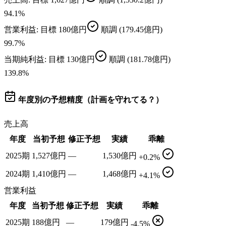
94.1
%
営業利益
: 目標
180億円
順調
(179.45億円)
99.7
%
当期純利益
: 目標
130億円
順調
(181.78億円)
139.8
%
年度別の予想精度（計画を守れてる？）
売上高
年度
当初予想
修正予想
実績
乖離
2025期
1,527億円
—
1,530億円
+0.2%
2024期
1,410億円
—
1,468億円
+4.1%
営業利益
年度
当初予想
修正予想
実績
乖離
2025期
188億円
—
179億円
-4.5%