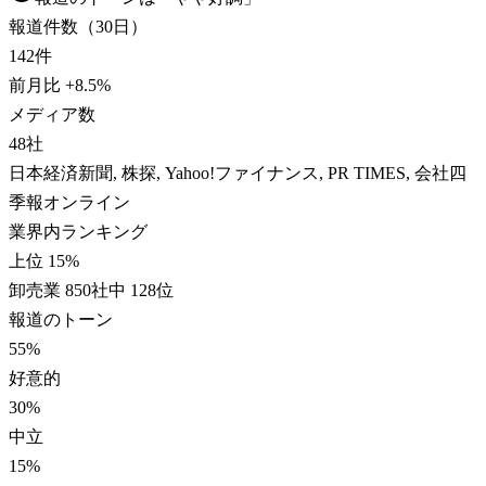
報道件数（30日）
142
件
前月比
+
8.5
%
メディア数
48
社
日本経済新聞, 株探, Yahoo!ファイナンス, PR TIMES, 会社四
季報オンライン
業界内ランキング
上位 15%
卸売業 850社中 128位
報道のトーン
55
%
好意的
30
%
中立
15
%