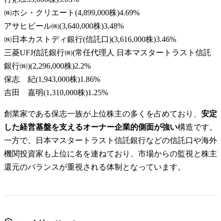
㈱ホシ・クリエート
(
4,899,000株
)
4.69
%
アサヒビール㈱
(
3,640,000株
)
3.48
%
㈱日本カストディ銀行(信託口)
(
3,616,000株
)
3.46
%
三菱UFJ信託銀行㈱(常任代理人 日本マスタートラスト信託
銀行㈱)
(
2,296,000株
)
2.2
%
保志 紀
(
1,943,000株
)
1.86
%
吉田 嘉明
(
1,310,000株
)
1.25
%
創業家である保志一族が上位株主の多くを占めており、
安定
した経営基盤を支えるオーナー企業的側面が強い
構造です。
一方で、日本マスタートラスト信託銀行などの信託口や海外
機関投資家も上位に名を連ねており、市場からの監視と株主
還元のバランスが重視される体制となっています。