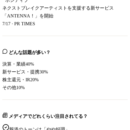
ポジティブ
ネクストブレイクアーティストを支援する新サービス
「ANTENNA！」を開始
7/17
·
PR TIMES
どんな話題が多い？
決算・業績
40
%
新サービス・提携
30
%
株主還元・IR
20
%
その他
10
%
メディアでどれくらい注目されてる？
報道のトーンは「
やや好調
」