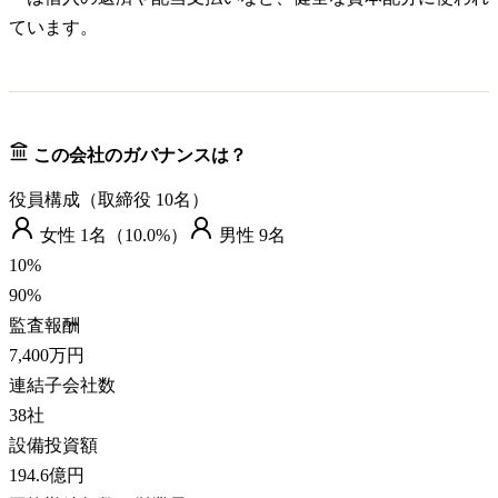
ています。
この会社のガバナンスは？
役員構成（取締役
10
名）
女性
1
名（
10.0%
）
男性
9
名
10
%
90
%
監査報酬
7,400万円
連結子会社数
38
社
設備投資額
194.6億円