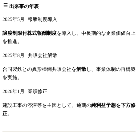
出来事の年表
2025年5月
報酬制度導入
譲渡制限付株式報酬制度
を導入し、中長期的な企業価値向上
を推進。
2025年8月
共販会社解散
合同製鉄との異形棒鋼共販会社を
解散
し、事業体制の再構築
を実施。
2026年1月
業績修正
建設工事の停滞等を主因として、通期の
純利益予想を下方修
正
。