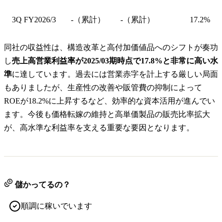
3Q FY2026/3
-（累計）
-（累計）
17.2%
同社の収益性は、構造改革と高付加価値品へのシフトが奏功
し
売上高営業利益率が2025/03期時点で17.8%と非常に高い水
準
に達しています。過去には営業赤字を計上する厳しい局面
もありましたが、生産性の改善や販管費の抑制によって
ROEが18.2%に上昇するなど、効率的な資本活用が進んでい
ます。今後も価格転嫁の維持と高単価製品の販売比率拡大
が、高水準な利益率を支える重要な要因となります。
儲かってるの？
順調に稼いでいます