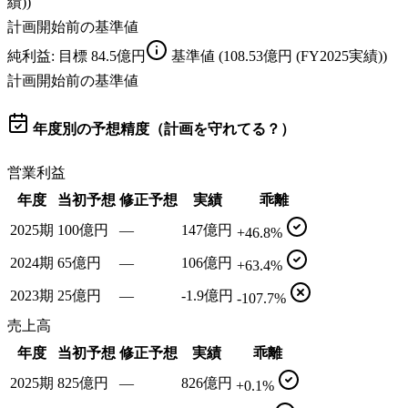
績))
計画開始前の基準値
純利益
: 目標
84.5億円
基準値
(108.53億円 (FY2025実績))
計画開始前の基準値
年度別の予想精度（計画を守れてる？）
営業利益
年度
当初予想
修正予想
実績
乖離
2025期
100億円
—
147億円
+46.8%
2024期
65億円
—
106億円
+63.4%
2023期
25億円
—
-1.9億円
-107.7%
売上高
年度
当初予想
修正予想
実績
乖離
2025期
825億円
—
826億円
+0.1%