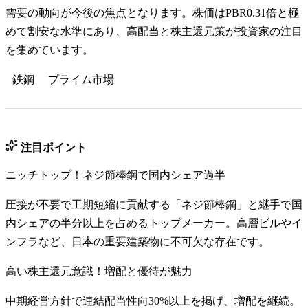
需要の動向が今後の焦点となります。株価はPBR0.31倍と極
めて割安な水準にあり、高配当と株主還元策が投資家の注目
を集めています。
鉄鋼
プライム
市場
注目ポイント
ニッチトップ！ネジ節棒鋼で国内シェア過半
圧接が不要で工期短縮に貢献する「ネジ節棒鋼」と継手で国
内シェアの半分以上を占めるトップメーカー。高層ビルやイ
ンフラなど、日本の重要建築物に不可欠な存在です。
高い株主還元意識！増配と優待が魅力
中期経営方針で連結配当性向30%以上を掲げ、増配を継続。