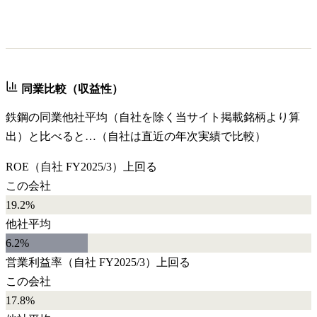
同業比較（収益性）
鉄鋼
の同業他社平均（自社を除く当サイト掲載銘柄より算
出）と比べると…（自社は直近の年次実績で比較）
ROE
（自社
FY2025/3
）
上回る
この会社
19.2%
他社平均
6.2
%
営業利益率
（自社
FY2025/3
）
上回る
この会社
17.8%