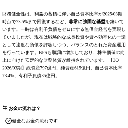
財務健全性は、利益の蓄積に伴い自己資本比率が2025/03期
時点で73.5%まで回復するなど、
非常に強固な基盤
を築いて
います。一時は有利子負債をゼロにする無借金経営を実現し
ていましたが、現在は戦略的な成長投資や資本効率化の一環
として適度な負債を許容しつつ、バランスのとれた資産運用
を行っています。BPSも順調に増加しており、株主価値の向
上に向けた安定的な財務体質が維持されています。 【3Q
2026/03期】総資産797億円、純資産615億円、自己資本比率
73.4%、有利子負債35億円。
お金の流れは？
健全なお金の流れです