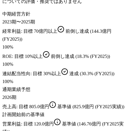
についての評価・推奨ではありません
中期経営方針
2023期〜2025期
経常利益
: 目標
70億円以上
前倒し達成
(144.3億円
(FY2025))
100
%
ROE
: 目標
10%以上
前倒し達成
(18.3% (FY2025))
100
%
連結配当性向
: 目標
30%以上
達成
(30.3% (FY2025))
100
%
通期業績予想
2026期
売上高
: 目標
805.0億円
基準値
(825.9億円 (FY2025実績))
計画開始前の基準値
営業利益
: 目標
120.0億円
基準値
(146.76億円 (FY2025実