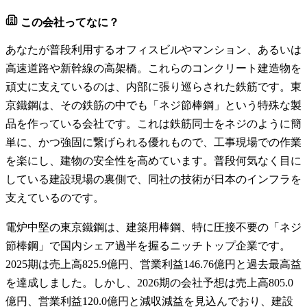
この会社ってなに？
あなたが普段利用するオフィスビルやマンション、あるいは
高速道路や新幹線の高架橋。これらのコンクリート建造物を
頑丈に支えているのは、内部に張り巡らされた鉄筋です。東
京鐵鋼は、その鉄筋の中でも「ネジ節棒鋼」という特殊な製
品を作っている会社です。これは鉄筋同士をネジのように簡
単に、かつ強固に繋げられる優れもので、工事現場での作業
を楽にし、建物の安全性を高めています。普段何気なく目に
している建設現場の裏側で、同社の技術が日本のインフラを
支えているのです。
電炉中堅の東京鐵鋼は、建築用棒鋼、特に圧接不要の「ネジ
節棒鋼」で国内シェア過半を握るニッチトップ企業です。
2025期は売上高825.9億円、営業利益146.76億円と過去最高益
を達成しました。しかし、2026期の会社予想は売上高805.0
億円、営業利益120.0億円と減収減益を見込んでおり、建設