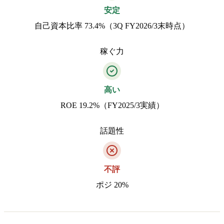
安定
自己資本比率 73.4%（3Q FY2026/3末時点）
稼ぐ力
高い
ROE 19.2%（FY2025/3実績）
話題性
不評
ポジ 20%