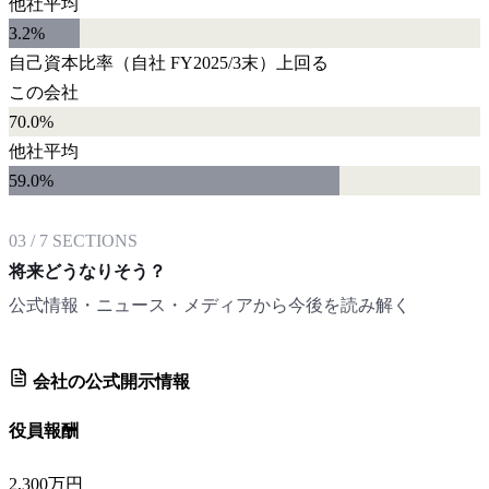
他社平均
3.2
%
自己資本比率
（自社
FY2025/3末
）
上回る
この会社
70.0%
他社平均
59.0
%
03
/
7
SECTIONS
将来どうなりそう？
公式情報・ニュース・メディアから今後を読み解く
会社の公式開示情報
役員報酬
2,300万円