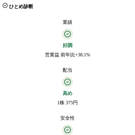
ひとめ診断
業績
好調
営業益 前年比+38.1%
配当
高め
1株 375円
安全性