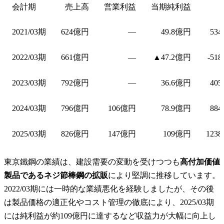
会計期
売上高
営業利益
当期純利益
2021/03期
624億円
—
49.8億円
534
2022/03期
661億円
—
▲47.2億円
-518
2023/03期
792億円
—
36.6億円
405
2024/03期
796億円
106億円
78.9億円
884
2025/03期
826億円
147億円
109億円
1238
東京鐵鋼の業績は、建設需要の変動を受けつつも
高付加価値
製品であるネジ節棒鋼の拡販
により堅調に推移しています。
2022/03期には一時的な業績悪化を経験しましたが、その後
は製品価格の適正化やコスト管理の徹底により、2025/03期
には純利益が約109億円に達するなど収益力が大幅に向上し