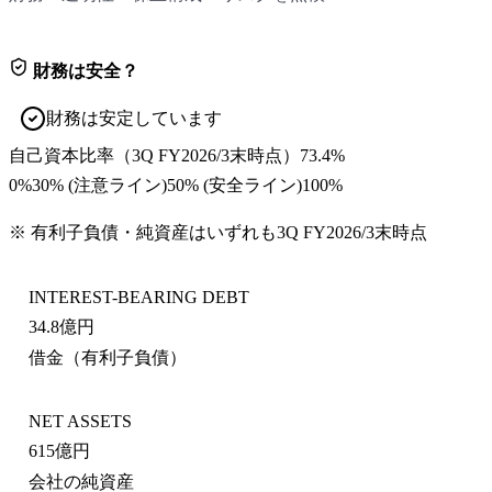
財務は安全？
財務は安定しています
自己資本比率
（
3Q FY2026/3末
時点）
73.4%
0%
30
% (注意ライン)
50
% (安全ライン)
100%
※ 有利子負債・純資産はいずれも
3Q FY2026/3末
時点
INTEREST-BEARING DEBT
34.8億円
借金（有利子負債）
NET ASSETS
615億円
会社の純資産