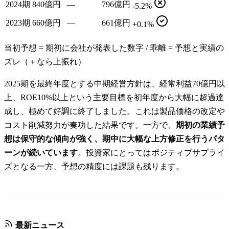
2024期
840億円
—
796億円
-5.2%
2023期
660億円
—
661億円
+0.1%
当初予想 = 期初に会社が発表した数字 / 乖離 = 予想と実績の
ズレ（＋なら上振れ）
2025期を最終年度とする中期経営方針は、経常利益70億円以
上、ROE10%以上という主要目標を初年度から大幅に超過達
成し、極めて好調に終了しました。これは製品価格の改定や
コスト削減努力が奏功した結果です。一方で、
期初の業績予
想は保守的な傾向が強く、期中に大幅な上方修正を行うパタ
ーンが続いています
。投資家にとってはポジティブサプライ
ズとなる一方、予想の精度には課題も残ります。
最新ニュース