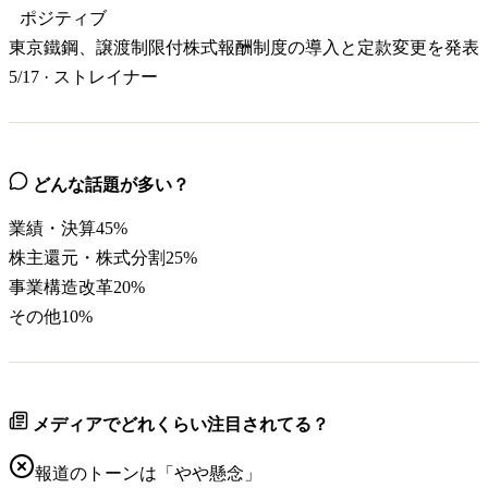
ポジティブ
東京鐵鋼、譲渡制限付株式報酬制度の導入と定款変更を発表
5/17
·
ストレイナー
どんな話題が多い？
業績・決算
45
%
株主還元・株式分割
25
%
事業構造改革
20
%
その他
10
%
メディアでどれくらい注目されてる？
報道のトーンは「
やや懸念
」