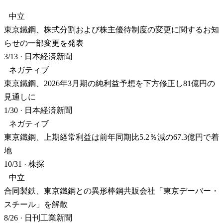
中立
東京鐵鋼、株式分割および株主優待制度の変更に関するお知
らせの一部変更を発表
3/13
·
日本経済新聞
ネガティブ
東京鐵鋼、2026年3月期の純利益予想を下方修正し81億円の
見通しに
1/30
·
日本経済新聞
ネガティブ
東京鐵鋼、上期経常利益は前年同期比5.2％減の67.3億円で着
地
10/31
·
株探
中立
合同製鉄、東京鐵鋼との異形棒鋼共販会社「東京デーバー・
スチール」を解散
8/26
·
日刊工業新聞