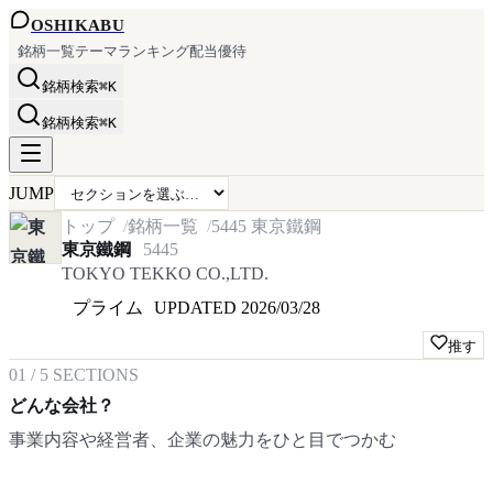
OSHI
KABU
銘柄一覧
テーマ
ランキング
配当
優待
銘柄検索
⌘K
銘柄検索
⌘K
JUMP
トップ
銘柄一覧
5445
東京鐵鋼
東京鐵鋼
5445
TOKYO TEKKO CO.,LTD.
プライム
UPDATED
2026/03/28
推す
01
/
5
SECTIONS
どんな会社？
事業内容や経営者、企業の魅力をひと目でつかむ